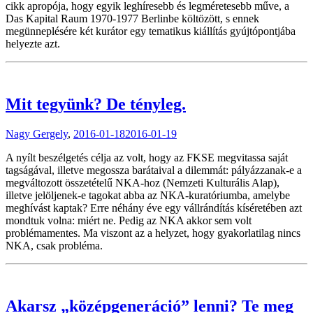
cikk apropója, hogy egyik leghíresebb és legméretesebb műve, a
Das Kapital Raum 1970-1977 Berlinbe költözött, s ennek
megünneplésére két kurátor egy tematikus kiállítás gyújtópontjába
helyezte azt.
Mit tegyünk? De tényleg.
Nagy Gergely
,
2016-01-18
2016-01-19
A nyílt beszélgetés célja az volt, hogy az FKSE megvitassa saját
tagságával, illetve megossza barátaival a dilemmát: pályázzanak-e a
megváltozott összetételű NKA-hoz (Nemzeti Kulturális Alap),
illetve jelöljenek-e tagokat abba az NKA-kuratóriumba, amelybe
meghívást kaptak? Erre néhány éve egy vállrándítás kíséretében azt
mondtuk volna: miért ne. Pedig az NKA akkor sem volt
problémamentes. Ma viszont az a helyzet, hogy gyakorlatilag nincs
NKA, csak probléma.
Akarsz „középgeneráció” lenni? Te meg