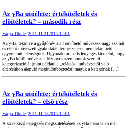
Az yBa utóélete: értékítéletek és
előítéletek? – második rész
Varga Tünde
,
2011-11-21
2015-12-01
Az yBa, tekintve a gyűjtőnév alatt említhető művészek nagy számát
és eltérő művészeti gyakorlatát, természetesen nem tekinthető
egyértelmű jelenségnek. Ugyanakkor azt is lényeges kiemelni, hogy
az yBa körüli művészek bizonyos szempontok szerinti
kategorizációját (mint például a „relációs” művészettől való
eltérésükön alapuló megkülönböztetést) maguk a kategóriák […]
Az yBa utóélete: értékítéletek és
előítéletek? – első rész
Varga Tünde
,
2011-11-18
2015-12-01
A következő bejegyzés megszületésének az yBa mára talán már