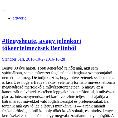
tranzitblog.hu
artworld
#Beuysheute, avagy jelenkori
tőkeértelmezések Berlinből
Stenczer Sári
,
2016-10-27
2016-10-28
Beuys 30 éve halott. Több generáció felnőtt már, akit sem
spirituálisan, sem a művészet fogalmának kitágítása szempontjából
nem érintett meg. De tudjuk azt is, hogy művészetének szelleme ma
is kísért, és hogy a Beuys-i aktív, véleményformáló művész létforma
meghatározó mérföldkő a művészettörténetben. S ahogy ez a
kanonizált művészek esetében leggyakrabban előfordul, a művészeti
piac az intézményrendszerrel karöltve szinte teljesen kisajátítja a
hátramaradt művekkel való foglalatosságot és preferenciákat. Ez
történik már egy jó ideje Beuys munkáival is — a ránk maradt
fizikai öröksége körül komoly tőkét kovácsolnak, és mindez kényes
kérdéseket és dilemmákat hagy megválaszolatlanul maga mögött. A