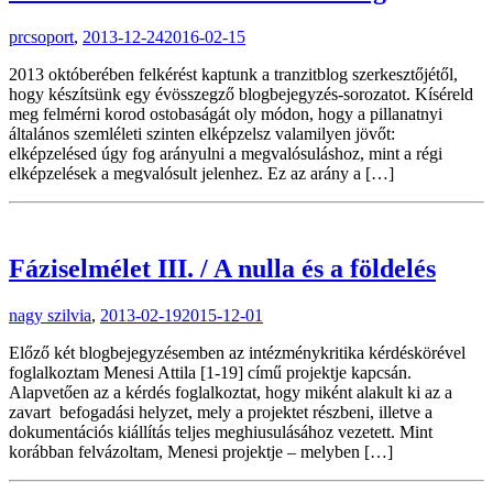
prcsoport
,
2013-12-24
2016-02-15
2013 októberében felkérést kaptunk a tranzitblog szerkesztőjétől,
hogy készítsünk egy évösszegző blogbejegyzés-sorozatot. Kíséreld
meg felmérni korod ostobaságát oly módon, hogy a pillanatnyi
általános szemléleti szinten elképzelsz valamilyen jövőt:
elképzelésed úgy fog arányulni a megvalósuláshoz, mint a régi
elképzelések a megvalósult jelenhez. Ez az arány a […]
Fáziselmélet III. / A nulla és a földelés
nagy szilvia
,
2013-02-19
2015-12-01
Előző két blogbejegyzésemben az intézménykritika kérdéskörével
foglalkoztam Menesi Attila [1-19] című projektje kapcsán.
Alapvetően az a kérdés foglalkoztat, hogy miként alakult ki az a
zavart befogadási helyzet, mely a projektet részbeni, illetve a
dokumentációs kiállítás teljes meghiusulásához vezetett. Mint
korábban felvázoltam, Menesi projektje – melyben […]