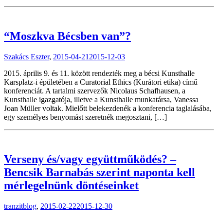
“Moszkva Bécsben van”?
Szakács Eszter
,
2015-04-21
2015-12-03
2015. április 9. és 11. között rendezték meg a bécsi Kunsthalle
Karsplatz-i épületében a Curatorial Ethics (Kurátori etika) című
konferenciát. A tartalmi szervezők Nicolaus Schafhausen, a
Kunsthalle igazgatója, illetve a Kunsthalle munkatársa, Vanessa
Joan Müller voltak. Mielőtt belekezdenék a konferencia taglalásába,
egy személyes benyomást szeretnék megosztani, […]
Verseny és/vagy együttműködés? –
Bencsik Barnabás szerint naponta kell
mérlegelnünk döntéseinket
tranzitblog
,
2015-02-22
2015-12-30