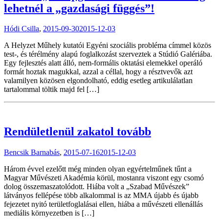
lehetnél a „gazdasági függés”!
Hódi Csilla
,
2015-09-30
2015-12-03
A Helyzet Műhely kutatói Egyéni szociális probléma címmel közös
test-, és térélmény alapú foglalkozást szerveztek a Stúdió Galériába.
Egy fejlesztés alatt álló, nem-formális oktatási elemekkel operáló
formát hoztak magukkal, azzal a céllal, hogy a résztvevők azt
valamilyen közösen elgondolható, eddig esetleg artikulálatlan
tartalommal töltik majd fel […]
Rendületlenül zakatol tovább
Bencsik Barnabás
,
2015-07-16
2015-12-03
Három évvel ezelőtt még minden olyan egyértelműnek tűnt a
Magyar Művészeti Akadémia körül, mostanra viszont egy csomó
dolog összemaszatolódott. Hiába volt a „Szabad Művészek”
látványos fellépése több alkalommal is az MMA újabb és újabb
fejezetet nyitó területfoglalásai ellen, hiába a művészeti ellenállás
mediális környezetben is […]