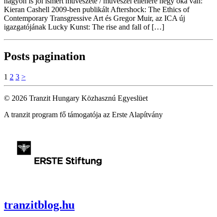
nagyon is jól ismert művészete / művészei ellenére négy oka van:
Kieran Cashell 2009-ben publikált Aftershock: The Ethics of
Contemporary Transgressive Art és Gregor Muir, az ICA új
igazgatójának Lucky Kunst: The rise and fall of […]
Posts pagination
1
2
3
>
© 2026 Tranzit Hungary Közhasznú Egyeslüet
A tranzit program fő támogatója az Erste Alapítvány
tranzitblog.hu