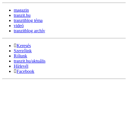
magazin
tranzit.hu
tranztiblog téma
videó
tranzitblog archív
Keresés
Szerzőink
Rólunk
tranzit.hu/aktuális
Hírlevél
Facebook