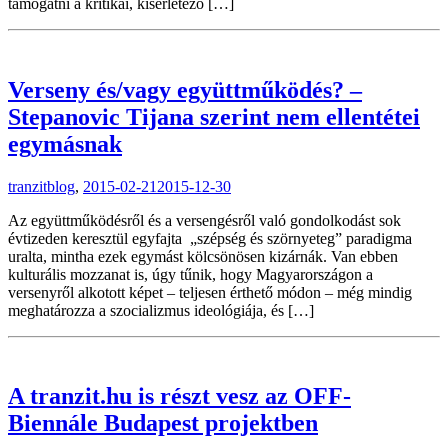
támogatni a kritikai, kísérletező […]
Verseny és/vagy együttműködés? –
Stepanovic Tijana szerint nem ellentétei
egymásnak
tranzitblog
,
2015-02-21
2015-12-30
Az együttműködésről és a versengésről való gondolkodást sok
évtizeden keresztül egyfajta „szépség és szörnyeteg” paradigma
uralta, mintha ezek egymást kölcsönösen kizárnák. Van ebben
kulturális mozzanat is, úgy tűnik, hogy Magyarországon a
versenyről alkotott képet – teljesen érthető módon – még mindig
meghatározza a szocializmus ideológiája, és […]
A tranzit.hu is részt vesz az OFF-
Biennále Budapest projektben