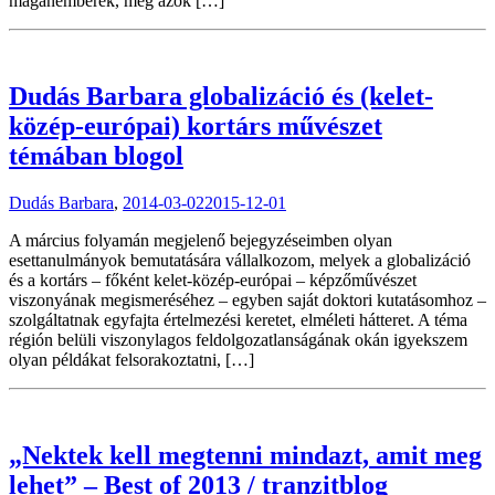
magánemberek, még azok […]
Dudás Barbara globalizáció és (kelet-
közép-európai) kortárs művészet
témában blogol
Dudás Barbara
,
2014-03-02
2015-12-01
A március folyamán megjelenő bejegyzéseimben olyan
esettanulmányok bemutatására vállalkozom, melyek a globalizáció
és a kortárs – főként kelet-közép-európai – képzőművészet
viszonyának megismeréséhez – egyben saját doktori kutatásomhoz –
szolgáltatnak egyfajta értelmezési keretet, elméleti hátteret. A téma
régión belüli viszonylagos feldolgozatlanságának okán igyekszem
olyan példákat felsorakoztatni, […]
„Nektek kell megtenni mindazt, amit meg
lehet” – Best of 2013 / tranzitblog