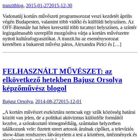
tranzitblog
,
2015-01-27
2015-12-30
Vadonatúj kortárs művészeti programsorozat veszi kezdetét április
végén Budapesten, valamint több vidéki és külföldi helyszínen. Az
OFF-Biennále hat héten keresztül több tucatnyi helyszínen, a színtér
legizgalmasabb szereplőit mozgósítva várja a kortárs művészetre
nyitott kultúrafogyasztókat. A tranzit.hu az eseménysorozat
keretében a bukaresti művész páros, Alexandra Pirici és […]
FELHASZNÁLT MŰVÉSZET: az
elkövetkező hetekben Bajusz Orsolya
képzőművész blogol
Bajusz Orsolya
,
2014-08-27
2015-12-01
„A kortárs művészet eszköztára nemcsak egy szűk közösség határai
között van jelen, de a politikai aktivizmus különféle formáitól
kezdve, a szórakoztató tömegmédiáig, számtalan helyzetben
találkozunk vele: fizetett street artosok árulnak cipőket, a televíziós
show-kban rendszeres látványelem a test a köztéren, intézmények és