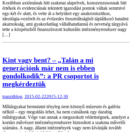
Korábban axiómának hitt szakmai alapelvek, konszenzusosnak hitt
értékek és evidenciának tekintett igazodási pontok váltak semmivé
egy-két év alatt, és vette át a helyüket egy anakronisztikus,
ideológia-vezérelt és az évtizedes frusztráltságból táplálkozó hatalmi
akarnokság, ami gyakorlatilag vállalhatatlanná és nevetség tárgyává
tette a közpénzből finanszírozott kulturális intézményrendszer nagy
[…]
Kint vagy bent? – „Talán a mi
generációnk már nem is ebben
gondolkodik”: a PR csoportot is
megkérdeztük
tranzitblog
,
2015-02-22
2015-12-30
Műtárgyakat bemutatni tényleg nem könnyű múzeum és galéria
nélkül – egy megoldás lehet, ha nem csinálunk egy darabig
műtárgyakat. Vége van annak a megszokott védettségnek, amelyet a
kortárs művészet intézményrendszere biztosított a szakma művelői
számára. A nagy, állami intézmények vagy nem kívánják tovább