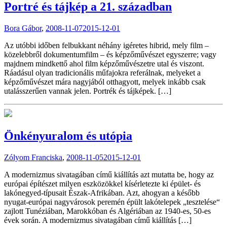
Portré és tájkép a 21. században
Bora Gábor
,
2008-11-07
2015-12-01
Az utóbbi időben felbukkant néhány igéretes hibrid, mely film –
közelebbről dokumentumfilm – és képzőművészet egyszerre; vagy
majdnem mindkettő ahol film képzőművészetre utal és viszont.
Ráadásul olyan tradicionális műfajokra referálnak, melyeket a
képzőművészet mára nagyjából otthagyott, melyek inkább csak
utalásszerűen vannak jelen. Portrék és tájképek. […]
Önkényuralom és utópia
Zólyom Franciska
,
2008-11-05
2015-12-01
A modernizmus sivatagában című kiállítás azt mutatta be, hogy az
európai építészet milyen eszközökkel kísérletezte ki épület- és
lakónegyed-típusait Észak-Afrikában. Azt, ahogyan a később
nyugat-európai nagyvárosok peremén épült lakótelepek „tesztelése“
zajlott Tunéziában, Marokkóban és Algériában az 1940-es, 50-es
évek során. A modernizmus sivatagában című kiállítás […]