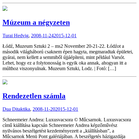
Múzeum a négyzeten
Turai Hedvig
,
2008-11-24
2015-12-01
Łódź, Muzeum Sztuki 2 – ms2 November 20-21-22. Łódźot a
második világháború csaknem épen hagyta, megmaradtak épületei,
gyárai, nem kellett a semmiből újjáépíteni, mint például Varsót.
Lehet, hogy ez a folytonosság is egyik oka annak, ahogyan itt a
múlthoz viszonyulnak. Muzeum Sztuki, Lodz. | Fotó: […]
Rendezetlen számla
Dua Ditaktika
,
2008-11-20
2015-12-01
Schneemeier Andrea: Luxusvacsora © Műcsarnok. Luxusvacsora
című kiállítása kapcsán Schneemeier Andrea képzőművész
nyilvános beszélgetést kezdeményezett a „kiállításban”, a
Műcsarnok Menü Pont galériájában. A beszélgetés házigazdája