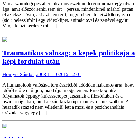
Van a számítógépes alternatív művészeti undergroundnak egy olyan
ága, amit először senki sem ért – persze, mindenkinél máshol pattan
el az ékszíj. Van, aki azt nem érti, hogy miként lehet 4 kilobyte-ba
(sic!) belezsúfolni egy videoklipet, animációval és zenével együtt.
Van, aki azt kérdezi: mi […]
Traumatikus valóság: a képek politikája a
képi fordulat után
Hornyik Sándor
,
2008-11-10
2015-12-01
A humanoidok valósága természetéből adódóan hajlamos arra, hogy
időről időre eltűnjön, majd újra megjelenjen. Eme kognitív
folyamatok éppúgy kulcsszerepet játszanak a filozófiában és a
pszichológiában, mint a szórakoztatóiparban és a harcászatban. A
huszadik század nem véletlenül lett a mozi és a pszichoanalízis
százada, vagy egy […]