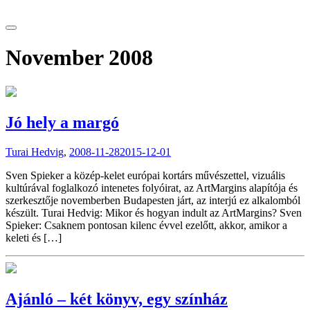
tranzitblog.hu
November 2008
Jó hely a margó
Turai Hedvig
,
2008-11-28
2015-12-01
Sven Spieker a közép-kelet európai kortárs művészettel, vizuális
kultúrával foglalkozó intenetes folyóirat, az ArtMargins alapítója és
szerkesztője novemberben Budapesten járt, az interjú ez alkalomból
készült. Turai Hedvig: Mikor és hogyan indult az ArtMargins? Sven
Spieker: Csaknem pontosan kilenc évvel ezelőtt, akkor, amikor a
keleti és […]
Ajánló – két könyv, egy színház