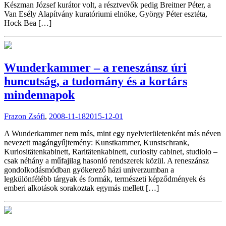
Készman József kurátor volt, a résztvevők pedig Breitner Péter, a
Van Esély Alapítvány kuratóriumi elnöke, György Péter esztéta,
Hock Bea […]
Wunderkammer – a reneszánsz úri
huncutság, a tudomány és a kortárs
mindennapok
Frazon Zsófi
,
2008-11-18
2015-12-01
A Wunderkammer nem más, mint egy nyelvterületenként más néven
nevezett magángyűjtemény: Kunstkammer, Kunstschrank,
Kuriositätenkabinett, Raritätenkabinett, curiosity cabinet, studiolo –
csak néhány a műfajilag hasonló rendszerek közül. A reneszánsz
gondolkodásmódban gyökerező házi univerzumban a
legkülönfélébb tárgyak és formák, természeti képződmények és
emberi alkotások sorakoztak egymás mellett […]