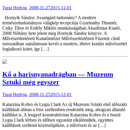
Turai Hedvig
,
2008-11-27
2015-12-01
Hornyik Sándor: Avantgárd tudomány? A modern
természettudományos világkép recepciója Gyarmathy Tihamér,
Csiky Tibor és Erdély Miklós munkásságában Akadémiai Kiadó,
2008 Néhány hete jelent meg Hornyik Sándor könyve. A
Művészettörténeti Kutatóintézet Művészettörténeti Füzetek című
sorozatában sajnálatosan kevés a modern, illetve kortárs művészettel
foglalkozó kötet, így […]
Kő a harisnyanadrágban — Muzeum
Sztuki még egyszer
Turai Hedvig
,
2008-11-25
2015-12-01
Katarzina Kobro és Lygia Clark Az új Muzeum Sztuki első időszaki
kiállítását abban a friss szellemben rendezték meg, ahogyan állandó
kiállítást is. A lengyel konstruktivista Katarzina Kobro és a brazil
Lygia Clark térben és időben egyaránt elkülönültek, együttes
kiállításuk szellemi közösségükön, a művészet és az […]