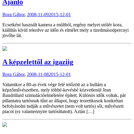
Ajánló
Bora Gábor
,
2008-11-09
2015-12-01
Ecsetként használt kamera a múltból, regény melyet utólér kora,
kiállítás kívül rekedve az időn és elmélet mely a tizedmásodpercnyi
jövőbe lát.
A képzelettől az igaziig
Bora Gábor
,
2008-11-08
2015-12-01
Valamikor a 80-as évek vége felé tetőzött az a hullám a
képzőművészetben, mely többé-kevésbé közvetlenül Jean
Baudrillard szimulációelméletére épített. Különös idők voltak, pár
pillantatra tartósnak tűnt az állapot, hogy teoretikusok konkrétan
befolyásolni tudják a művészetet (nem volt tartós) sőt, művészeti
piacot (ez valamennyire tartósíttatott). Aztán […]