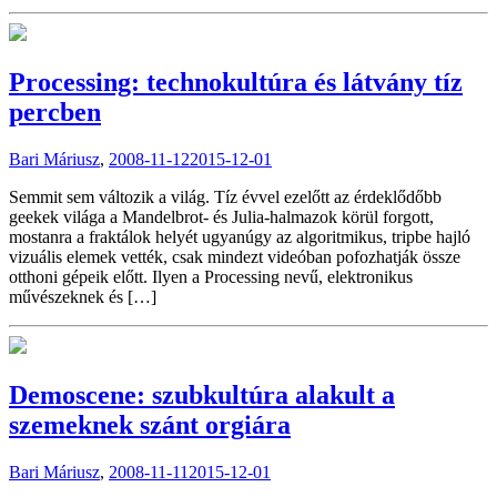
Processing: technokultúra és látvány tíz
percben
Bari Máriusz
,
2008-11-12
2015-12-01
Semmit sem változik a világ. Tíz évvel ezelőtt az érdeklődőbb
geekek világa a Mandelbrot- és Julia-halmazok körül forgott,
mostanra a fraktálok helyét ugyanúgy az algoritmikus, tripbe hajló
vizuális elemek vették, csak mindezt videóban pofozhatják össze
otthoni gépeik előtt. Ilyen a Processing nevű, elektronikus
művészeknek és […]
Demoscene: szubkultúra alakult a
szemeknek szánt orgiára
Bari Máriusz
,
2008-11-11
2015-12-01