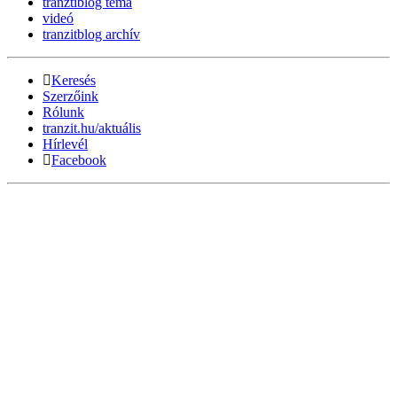
tranztiblog téma
videó
tranzitblog archív
Keresés
Szerzőink
Rólunk
tranzit.hu/aktuális
Hírlevél
Facebook