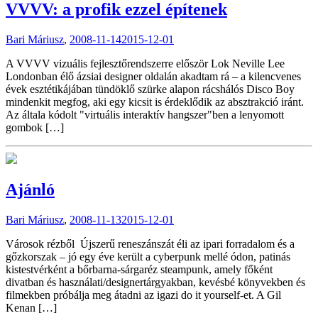
VVVV: a profik ezzel építenek
Bari Máriusz
,
2008-11-14
2015-12-01
A VVVV vizuális fejlesztőrendszerre először Lok Neville Lee
Londonban élő ázsiai designer oldalán akadtam rá – a kilencvenes
évek esztétikájában tündöklő szürke alapon rácshálós Disco Boy
mindenkit megfog, aki egy kicsit is érdeklődik az absztrakció iránt.
Az általa kódolt "virtuális interaktív hangszer"ben a lenyomott
gombok […]
Ajánló
Bari Máriusz
,
2008-11-13
2015-12-01
Városok rézből Újszerű reneszánszát éli az ipari forradalom és a
gőzkorszak – jó egy éve került a cyberpunk mellé ódon, patinás
kistestvérként a bőrbarna-sárgaréz steampunk, amely főként
divatban és használati/designertárgyakban, kevésbé könyvekben és
filmekben próbálja meg átadni az igazi do it yourself-et. A Gil
Kenan […]