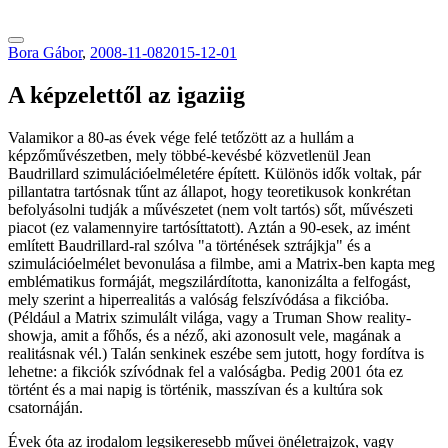
tranzitblog.hu
Bora Gábor
,
2008-11-08
2015-12-01
A képzelettől az igaziig
Valamikor a 80-as évek vége felé tetőzött az a hullám a
képzőművészetben, mely többé-kevésbé közvetlenül Jean
Baudrillard szimulációelméletére épített. Különös idők voltak, pár
pillantatra tartósnak tűnt az állapot, hogy teoretikusok konkrétan
befolyásolni tudják a művészetet (nem volt tartós) sőt, művészeti
piacot (ez valamennyire tartósíttatott). Aztán a 90-esek, az imént
említett Baudrillard-ral szólva "a történések sztrájkja" és a
szimulációelmélet bevonulása a filmbe, ami a Matrix-ben kapta meg
emblématikus formáját, megszilárdította, kanonizálta a felfogást,
mely szerint a hiperrealitás a valóság felszívódása a fikcióba.
(Például a Matrix szimulált világa, vagy a Truman Show reality-
showja, amit a főhős, és a néző, aki azonosult vele, magának a
realitásnak vél.) Talán senkinek eszébe sem jutott, hogy fordítva is
lehetne: a fikciók szívódnak fel a valóságba. Pedig 2001 óta ez
történt és a mai napig is történik, masszívan és a kultúra sok
csatornáján.
Évek óta az irodalom legsikeresebb művei önéletrajzok, vagy