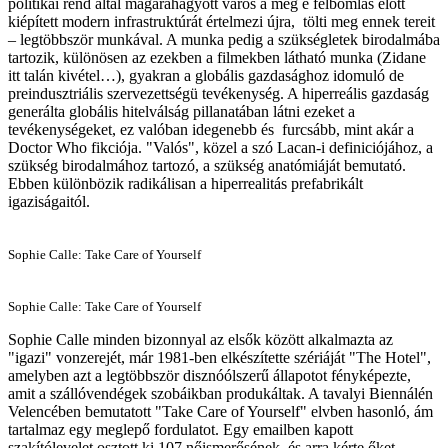
politikai rend által magárahagyott város a még e felbomlás előtt
kiépített modern infrastruktúrát értelmezi újra, tölti meg ennek tereit
– legtöbbször munkával. A munka pedig a szükségletek birodalmába
tartozik, különösen az ezekben a filmekben látható munka (Zidane
itt talán kivétel…), gyakran a globális gazdasághoz idomuló de
preindusztriális szervezettségü tevékenység. A hiperreális gazdaság
generálta globális hitelválság pillanatában látni ezeket a
tevékenységeket, ez valóban idegenebb és furcsább, mint akár a
Doctor Who fikciója. "Valós", közel a szó Lacan-i definiciójához, a
szükség birodalmához tartozó, a szükség anatómiáját bemutató.
Ebben különbözik radikálisan a hiperrealitás prefabrikált
igaziságaitól.
Sophie Calle: Take Care of Yourself
Sophie Calle: Take Care of Yourself
Sophie Calle minden bizonnyal az elsők között alkalmazta az
"igazi" vonzerejét, már 1981-ben elkészítette szériáját "The Hotel",
amelyben azt a legtöbbször disznóólszerű állapotot fényképezte,
amit a szállóvendégek szobáikban produkáltak. A tavalyi Biennálén
Velencében bemutatott "Take Care of Yourself" elvben hasonló, ám
tartalmaz egy meglepő fordulatot. Egy emailben kapott
szakítólevelet osztott ki 107 nőismerősének, és arra kérte őket,