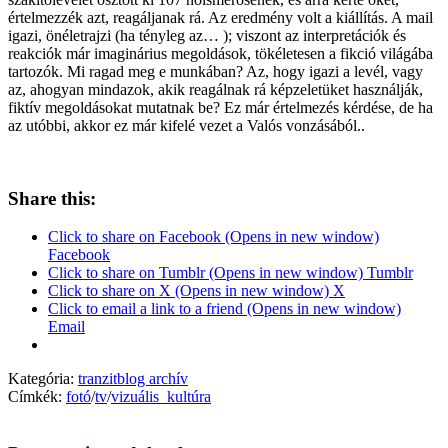
értelmezzék azt, reagáljanak rá. Az eredmény volt a kiállítás. A mail
igazi, önéletrajzi (ha tényleg az… ); viszont az interpretációk és
reakciók már imaginárius megoldások, tökéletesen a fikció világába
tartozók. Mi ragad meg e munkában? Az, hogy igazi a levél, vagy
az, ahogyan mindazok, akik reagálnak rá képzeletüket használják,
fiktív megoldásokat mutatnak be? Ez már értelmezés kérdése, de ha
az utóbbi, akkor ez már kifelé vezet a Valós vonzásából..
Share this:
Click to share on Facebook (Opens in new window)
Facebook
Click to share on Tumblr (Opens in new window) Tumblr
Click to share on X (Opens in new window) X
Click to email a link to a friend (Opens in new window)
Email
Kategória:
tranzitblog archív
Címkék:
fotó
/
tv
/
vizuális_kultúra