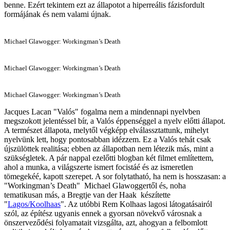
benne. Ezért tekintem ezt az állapotot a hiperreális fázisfordult
formájának és nem valami újnak.
Michael Glawogger: Workingman’s Death
Michael Glawogger: Workingman’s Death
Michael Glawogger: Workingman’s Death
Jacques Lacan "Valós" fogalma nem a mindennapi nyelvben
megszokott jelentéssel bír, a Valós éppenséggel a nyelv előtti állapot.
A természet állapota, melytől végképp elválassztattunk, mihelyt
nyelvünk lett, hogy pontosabban idézzem. Ez a Valós tehát csak
újszülöttek realitása; ebben az állapotban nem létezik más, mint a
szükségletek. A pár nappal ezelőtti blogban két filmet említettem,
ahol a munka, a világszerte ismert focistáé és az ismeretlen
tömegekéé, kapott szerepet. A sor folytatható, ha nem is hosszasan: a
"Workingman’s Death" Michael Glawoggertől és, noha
tematikusan más, a Bregtje van der Haak készítette
"
Lagos/Koolhaas
". Az utóbbi Rem Kolhaas lagosi látogatásairól
szól, az építész ugyanis ennek a gyorsan növekvő városnak a
önszerveződési folyamatait vizsgálta, azt, ahogyan a felbomlott