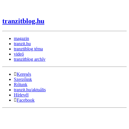
tranzitblog.hu
magazin
tranzit.hu
tranztiblog téma
videó
tranzitblog archív
Keresés
Szerzőink
Rólunk
tranzit.hu/aktuális
Hírlevél
Facebook