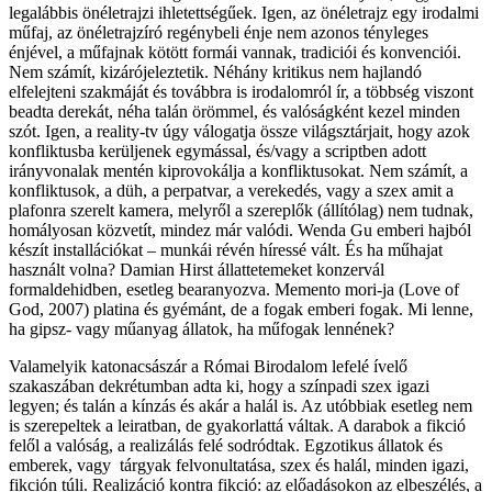
legalábbis önéletrajzi ihletettségűek. Igen, az önéletrajz egy irodalmi
műfaj, az önéletrajzíró regénybeli énje nem azonos tényleges
énjével, a műfajnak kötött formái vannak, tradiciói és konvenciói.
Nem számít, kizárójeleztetik. Néhány kritikus nem hajlandó
elfelejteni szakmáját és továbbra is irodalomról ír, a többség viszont
beadta derekát, néha talán örömmel, és valóságként kezel minden
szót. Igen, a reality-tv úgy válogatja össze világsztárjait, hogy azok
konfliktusba kerüljenek egymással, és/vagy a scriptben adott
irányvonalak mentén kiprovokálja a konfliktusokat. Nem számít, a
konfliktusok, a düh, a perpatvar, a verekedés, vagy a szex amit a
plafonra szerelt kamera, melyről a szereplők (állítólag) nem tudnak,
homályosan közvetít, mindez már valódi. Wenda Gu emberi hajból
készít installációkat – munkái révén híressé vált. És ha műhajat
használt volna? Damian Hirst állattetemeket konzervál
formaldehidben, esetleg bearanyozva. Memento mori-ja (Love of
God, 2007) platina és gyémánt, de a fogak emberi fogak. Mi lenne,
ha gipsz- vagy műanyag állatok, ha műfogak lennének?
Valamelyik katonacsászár a Római Birodalom lefelé ívelő
szakaszában dekrétumban adta ki, hogy a színpadi szex igazi
legyen; és talán a kínzás és akár a halál is. Az utóbbiak esetleg nem
is szerepeltek a leiratban, de gyakorlattá váltak. A darabok a fikció
felől a valóság, a realizálás felé sodródtak. Egzotikus állatok és
emberek, vagy tárgyak felvonultatása, szex és halál, minden igazi,
fikción túli. Realizáció kontra fikció: az előadásokon az elbeszélés, a