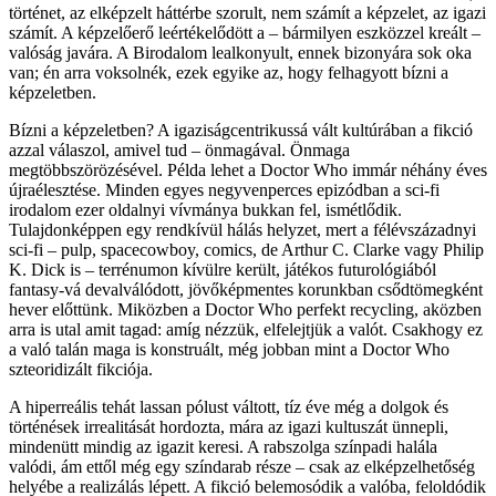
történet, az elképzelt háttérbe szorult, nem számít a képzelet, az igazi
számít. A képzelőerő leértékelődött a – bármilyen eszközzel kreált –
valóság javára. A Birodalom lealkonyult, ennek bizonyára sok oka
van; én arra voksolnék, ezek egyike az, hogy felhagyott bízni a
képzeletben.
Bízni a képzeletben? A igaziságcentrikussá vált kultúrában a fikció
azzal válaszol, amivel tud – önmagával. Önmaga
megtöbbszörözésével. Példa lehet a Doctor Who immár néhány éves
újraélesztése. Minden egyes negyvenperces epizódban a sci-fi
irodalom ezer oldalnyi vívmánya bukkan fel, ismétlődik.
Tulajdonképpen egy rendkívül hálás helyzet, mert a félévszázadnyi
sci-fi – pulp, spacecowboy, comics, de Arthur C. Clarke vagy Philip
K. Dick is – terrénumon kívülre került, játékos futurológiából
fantasy-vá devalválódott, jövőképmentes korunkban csődtömegként
hever előttünk. Miközben a Doctor Who perfekt recycling, aközben
arra is utal amit tagad: amíg nézzük, elfelejtjük a valót. Csakhogy ez
a való talán maga is konstruált, még jobban mint a Doctor Who
szteoridizált fikciója.
A hiperreális tehát lassan pólust váltott, tíz éve még a dolgok és
történések irrealitását hordozta, mára az igazi kultuszát ünnepli,
mindenütt mindig az igazit keresi. A rabszolga színpadi halála
valódi, ám ettől még egy színdarab része – csak az elképzelhetőség
helyébe a realizálás lépett. A fikció belemosódik a valóba, feloldódik