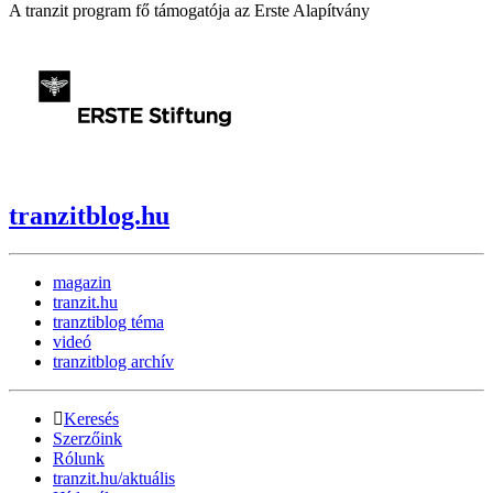
A tranzit program fő támogatója az Erste Alapítvány
tranzitblog.hu
magazin
tranzit.hu
tranztiblog téma
videó
tranzitblog archív
Keresés
Szerzőink
Rólunk
tranzit.hu/aktuális