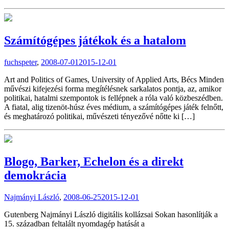
Számítógépes játékok és a hatalom
fuchspeter
,
2008-07-01
2015-12-01
Art and Politics of Games, University of Applied Arts, Bécs Minden
művészi kifejezési forma megítélésnek sarkalatos pontja, az, amikor
politikai, hatalmi szempontok is fellépnek a róla való közbeszédben.
A fiatal, alig tizenöt-húsz éves médium, a számítógépes játék felnőtt,
és meghatározó politikai, művészeti tényezővé nőtte ki […]
Blogo, Barker, Echelon és a direkt
demokrácia
Najmányi László
,
2008-06-25
2015-12-01
Gutenberg Najmányi László digitális kollázsai Sokan hasonlítják a
15. században feltalált nyomdagép hatását a