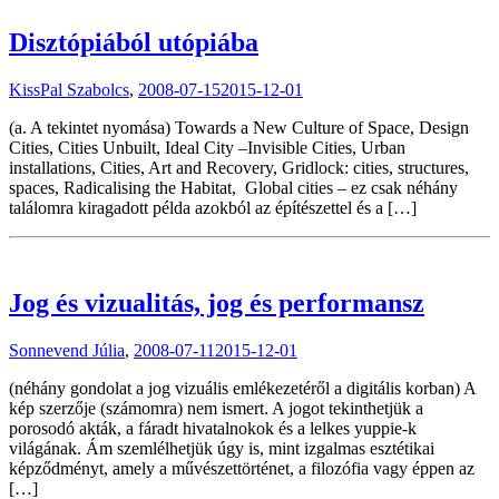
Disztópiából utópiába
KissPal Szabolcs
,
2008-07-15
2015-12-01
(a. A tekintet nyomása) Towards a New Culture of Space, Design
Cities, Cities Unbuilt, Ideal City –Invisible Cities, Urban
installations, Cities, Art and Recovery, Gridlock: cities, structures,
spaces, Radicalising the Habitat, Global cities – ez csak néhány
találomra kiragadott példa azokból az építészettel és a […]
Jog és vizualitás, jog és performansz
Sonnevend Júlia
,
2008-07-11
2015-12-01
(néhány gondolat a jog vizuális emlékezetéről a digitális korban) A
kép szerzője (számomra) nem ismert. A jogot tekinthetjük a
porosodó akták, a fáradt hivatalnokok és a lelkes yuppie-k
világának. Ám szemlélhetjük úgy is, mint izgalmas esztétikai
képződményt, amely a művészettörténet, a filozófia vagy éppen az
[…]