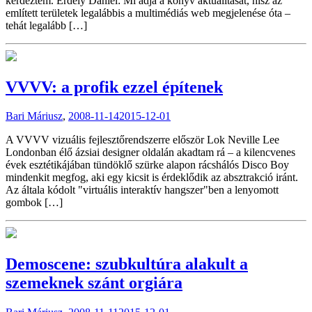
kérdeztem. Erdély Dániel: Mi adja a könyv aktualitását, hisz az
említett területek legalábbis a multimédiás web megjelenése óta –
tehát legalább […]
VVVV: a profik ezzel építenek
Bari Máriusz
,
2008-11-14
2015-12-01
A VVVV vizuális fejlesztőrendszerre először Lok Neville Lee
Londonban élő ázsiai designer oldalán akadtam rá – a kilencvenes
évek esztétikájában tündöklő szürke alapon rácshálós Disco Boy
mindenkit megfog, aki egy kicsit is érdeklődik az absztrakció iránt.
Az általa kódolt "virtuális interaktív hangszer"ben a lenyomott
gombok […]
Demoscene: szubkultúra alakult a
szemeknek szánt orgiára