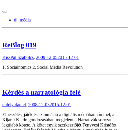
tranzitblog.hu
új_média
ReBlog 019
KissPal Szabolcs
,
2009-12-05
2015-12-01
1. Socialnomics 2. Social Media Revolution
Kérdés a narratológia felé
erdély dániel
,
2008-12-03
2015-12-01
Elbeszélés, játék és szimuláció a digitális médiában címmel, a
Kijárat Kiadó gondozásában megjelent a Narratívák sorozat
legújabb kötete. A kötet egyik szerkesztőjét Fenyvesi Kristófot