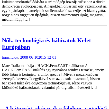
kultúrademokratizálódására a számítógép hozzájárulásához a direkt
demokrácia evolúciójában. A napokban olvastam egy vezércikket az
egyik pártlapban, amelynek szellemeskedő szerzője azt bizonygatta,
hogy nincs független újságírás, hiszen valamennyi újság, magazin,
médium függ […]
Nők, technológia és hálózatok Kelet-
Európában
tranzitblog
,
2008-06-10
2015-12-01
Mare Tralla munkája a HACK.Fem.EAST kiállításon A
HACK.Fem.EAST kiállítás egy nyilvános felhívás termése, amely
több listán is keringett [artinfo, spectre]. Mivel a mozaikszóban
szereplő összetevők egyikével sem azonosultam azonnal, hiszen –
bár közel húsz éve dolgozom technológiával, része vagyok
különböző hálózatoknak, valamint pár digitális művészeti […]
„A bátorság, akárcsak a félelem, ragadós“