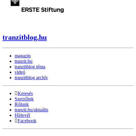
tranzitblog.hu
magazin
tranzit.hu
tranztiblog téma
videó
tranzitblog archív
Keresés
Szerzőink
Rólunk
tranzit.hu/aktuális
Hírlevél
Facebook