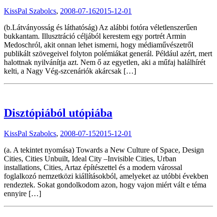
KissPal Szabolcs
,
2008-07-16
2015-12-01
(b.Látványosság és láthatóság) Az alábbi fotóra véletlenszerűen
bukkantam. Illusztráció céljából kerestem egy portrét Armin
Medoschról, akit onnan lehet ismerni, hogy médiaművészetről
publikált szövegeivel folyton polémiákat generál. Például azért, mert
halottnak nyilvánítja azt. Nem ő az egyetlen, aki a műfaj halálhírét
kelti, a Nagy Vég-szcenáriók akárcsak […]
Disztópiából utópiába
KissPal Szabolcs
,
2008-07-15
2015-12-01
(a. A tekintet nyomása) Towards a New Culture of Space, Design
Cities, Cities Unbuilt, Ideal City –Invisible Cities, Urban
installations, Cities, Artaz építészettel és a modern várossal
foglalkozó nemzetközi kiállításokból, amelyeket az utóbbi években
rendeztek. Sokat gondolkodom azon, hogy vajon miért vált e téma
ennyire […]