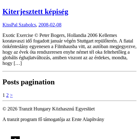
Kiterjesztett képiség
KissPal Szabolcs
,
2008-02-08
Exotic Exercise © Peter Bogers, Hollandia 2006 Kellemes
koratavaszi idő fogadott január végén Stuttgart repülőterén. A fiatal
önkénteslány egyenesen a Filmhausba vitt, az autóban megjegyezve,
hogy az évek óta rendszeresen enyhe német tél oka feltehetőleg a
globális éghajlatváltozás, amiben viszont az az érdekes, mondta,
hogy […]
Posts pagination
1
2
>
© 2026 Tranzit Hungary Közhasznú Egyeslüet
A tranzit program fő támogatója az Erste Alapítvány