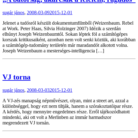
sugár jános
,
2008-03-09
2015-12-01
Jelenet a tudósról készült dokumentumfilmből (Weizenbaum. Rebel
at Work. Peter Haas, Silvia Holzinger 2007) Idézik a szerdán
elhúnyt Joseph Weizenbaumtól. Sokan léptek föl a számítógépes
korszak kritikusaiként, azonban nem volt senki köztük, aki korábban
a számitógép-tudomány területén már maradandót alkotott volna.
Joseph Weizenbaum a mesterséges-intelligencia […]
VJ torna
sugár jános
,
2008-03-03
2015-12-01
A VJ-zés manapság népművészet, olyan, mint a street art, azzal a
különbséggel, hogy ezt nem tiltják, hanem a szórakoztatóipar része.
A kérdés, hogy mennyire engedelmes része. Erről tájékozódhatott
mindenki, aki ott volt a Merlinben az immár harmadszor
megrendezett VJ tornán.