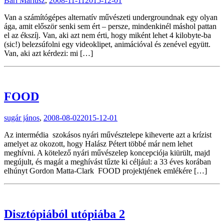
Bari Máriusz
,
2008-11-11
2015-12-01
Van a számítógépes alternatív művészeti undergroundnak egy olyan
ága, amit először senki sem ért – persze, mindenkinél máshol pattan
el az ékszíj. Van, aki azt nem érti, hogy miként lehet 4 kilobyte-ba
(sic!) belezsúfolni egy videoklipet, animációval és zenével együtt.
Van, aki azt kérdezi: mi […]
FOOD
sugár jános
,
2008-08-02
2015-12-01
Az intermédia szokásos nyári művésztelepe kiheverte azt a krízist
amelyet az okozott, hogy Halász Pétert többé már nem lehet
meghívni. A kötelező nyári művészelep koncepciója kiürült, majd
megújult, és magát a meghívást tűzte ki céljául: a 33 éves korában
elhúnyt Gordon Matta-Clark FOOD projektjének emlékére […]
Disztópiából utópiába 2