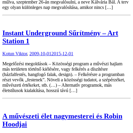
múlva, szeptember 26-án megvalósulni, a neve Kálvária Bál. A terv
egy olyan különleges nap megvalósítása, amikor nincs […]
Instant Underground Sűrítmény – Art
Station 1
Kotun Viktor
,
2009-10-01
2015-12-01
Megelőzési megoldások – Közösségi program a művészi hajlam
más területen történő kiélésére, vagy felkérés a díszítésre
(házfalfestés, hangfogó falak, design). – Felkérésre a programban
részt vevők „festenek”. Növeli a közösségi tudatot, a szépérzéket,
művészeti értékeket, stb. (…) – Alternatív programok, más
életstílusok kialakítása, hosszú távú […]
A művészeti élet nagymesterei és Robin
Hoodjai