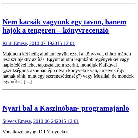
Nem kacsák vagyunk egy tavon, hanem
hajók a tengeren – könyvrecenzió
Kürti Emese
,
2010-07-19
2015-12-01
Majdnem két hétig aludtam együtt ezzel a könyvvel, ehhez mérten
lesz szubjektív az írás. Együtt aludni leginkább regényekkel vagy
naplófélével lehet tapasztalatom szerint, mondjuk Kafkával
(„szükségünk azonban épp olyan könyvekre van, amelyek úgy
hatnak ránk, mint egy szerencsétlenség”) vagy Musillal, de mondok
egy nőt is, […]
Nyári bál a Kaszinóban- programajánló
Süvecz Emese
,
2010-06-24
2015-12-01
Vonatkozó anyag: D.I.Y. nyócker