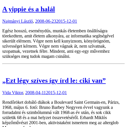
A yippie és a halál
Najmányi László
,
2008-06-23
2015-12-01
Egész hosszú, eseménydús, munkás életemben önállóságra
törekedtem, amit életem alkonyára, az informatika segítségével
sikerült elérnem. Végre nem kell kunyiznom, könyörögnöm,
szívességet kérnem. Végre nem vágnak át, nem szívatnak,
szopatnak, vezetnek félre. Mindent, ami egy-egy művemhez
szükséges meg tudok magam csinálni.
„Ezt légy szíves így írd le: ciki van”
Vida Viktor
,
2008-04-11
2015-12-01
Rendőröket dobáló diákok a Boulevard Saint Germain-en, Párizs,
1968, május 6. fotó: Bruno Barbey Negyven évvel vagyunk a
forradalmi és szimbólummá vált 1968-as év után, és sok cikk
születik 68 és a mai helyzet összevetéséről. Erhardt Miklós
képzőművészt 2001-ben, aktivistaként ismertem meg az alterglob