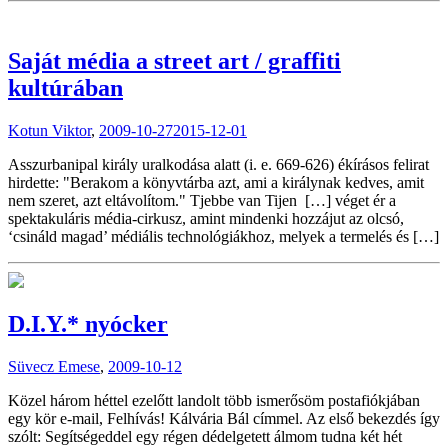
Saját média a street art / graffiti
kultúrában
Kotun Viktor
,
2009-10-27
2015-12-01
Asszurbanipal király uralkodása alatt (i. e. 669-626) ékírásos felirat
hirdette: "Berakom a könyvtárba azt, ami a királynak kedves, amit
nem szeret, azt eltávolítom." Tjebbe van Tijen […] véget ér a
spektakuláris média-cirkusz, amint mindenki hozzájut az olcsó,
‘csináld magad’ médiális technológiákhoz, melyek a termelés és […]
D.I.Y.* nyócker
Süvecz Emese
,
2009-10-12
Közel három héttel ezelőtt landolt több ismerősöm postafiókjában
egy kör e-mail, Felhívás! Kálvária Bál címmel. Az első bekezdés így
szólt: Segítségeddel egy régen dédelgetett álmom tudna két hét