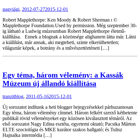
gagyiági
,
2012-07-27
2015-12-01
Robert Mapplethorpe: Ken Moody & Robert Sherman ι ©
Mapplethorpe Foundation.Used by permission. Még szeptember 30-
ig látható a Ludwig múzeumban Robert Mapplethorpe életmű-
kiállítása. Ennek a blognak a közönsége alighanem látta már. Látni
a kiállítást, már annak, aki megteheti, szinte elkerülhetetlen;
világsztár képek, a botrány és a művészettörténeti […]
Egy téma, három vélemény: a Kassák
Múzeum új állandó kiállítása
tranzitblog
,
2011-05-16
2015-12-01
Új sorozatot indítunk a heti blogger bejegyzésekkel párhuzamosan
Egy téma, három vélemény címmel. Három felkért szerző kéthetente
publikál rövid véleményeket egy közösen kiválasztott témáról. Az
első sorozatot Nagy Edina esztéta, egyetemi oktató; Pacsika Márton
ELTE szociológia és MKE kurátor szakos hallgató; és Tulisz
Hajnalka intermédia […]