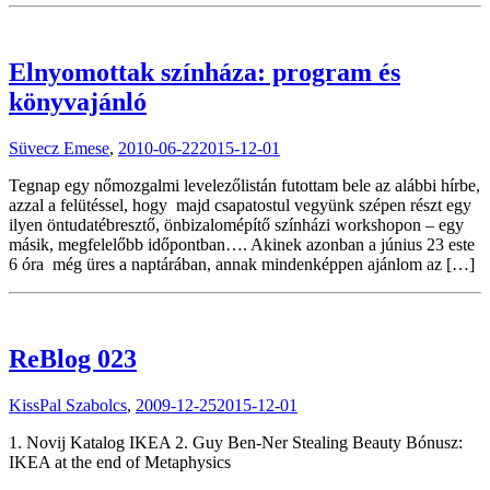
Elnyomottak színháza: program és
könyvajánló
Süvecz Emese
,
2010-06-22
2015-12-01
Tegnap egy nőmozgalmi levelezőlistán futottam bele az alábbi hírbe,
azzal a felütéssel, hogy majd csapatostul vegyünk szépen részt egy
ilyen öntudatébresztő, önbizalomépítő színházi workshopon – egy
másik, megfelelőbb időpontban…. Akinek azonban a június 23 este
6 óra még üres a naptárában, annak mindenképpen ajánlom az […]
ReBlog 023
KissPal Szabolcs
,
2009-12-25
2015-12-01
1. Novij Katalog IKEA 2. Guy Ben-Ner Stealing Beauty Bónusz:
IKEA at the end of Metaphysics