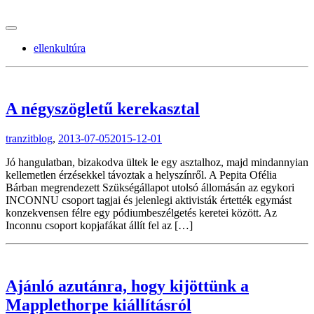
tranzitblog.hu
ellenkultúra
A négyszögletű kerekasztal
tranzitblog
,
2013-07-05
2015-12-01
Jó hangulatban, bizakodva ültek le egy asztalhoz, majd mindannyian
kellemetlen érzésekkel távoztak a helyszínről. A Pepita Ofélia
Bárban megrendezett Szükségállapot utolsó állomásán az egykori
INCONNU csoport tagjai és jelenlegi aktivisták értették egymást
konzekvensen félre egy pódiumbeszélgetés keretei között. Az
Inconnu csoport kopjafákat állít fel az […]
Ajánló azutánra, hogy kijöttünk a
Mapplethorpe kiállításról