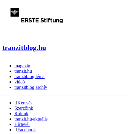
tranzitblog.hu
magazin
tranzit.hu
tranztiblog téma
videó
tranzitblog archív
Keresés
Szerzőink
Rólunk
tranzit.hu/aktuális
Hírlevél
Facebook