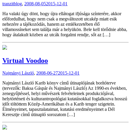
tranzitblog
,
2008-08-05
2015-12-01
Ha valaki úgy dönt, hogy újra ellátogat ifjúsága színterére, akkor
előfordulhat, hogy nem csak a megváltozott utcakép miatt esik
nehezére a tájékozódás, hanem az emlékezetében élő
villamossíneket sem találja már a helyükön. Bele kell törődnie abba,
hogy átalakult közben az utcák forgalmi rendje, sőt az […]
Virtual Voodoo
Najmányi László
,
2008-06-27
2015-12-01
Najmányi László Karib könyv című útinaplójának borítóterve
(tervezők: Baksa Gáspár és Najmányi László) Az 1990-es években,
zenegyűjtéssel, helyi művészek felvételeinek produkciójával,
helytörténeti és kulturantropológiai kutatásokkal foglalkozva hosszú
időt töltöttem Közép-Amerikában és a Karib tenger szigetein.
Élményeimet, tapasztalataimat, kutatási eredményeimet a Dél
Keresztje című útinapló sorozatom […]