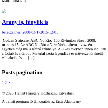
Manamana […]
Arany is, fénylik is
bereczagnes
,
2008-03-17
2015-12-01
Golden Staircase, ABC No Rio, 156 Rivington Street, 2008.
marcius 15. Az ABC No Rio a New York-i alternatív szcéna
egyetlen még ma is létező színhelye. A 80-as években innen indultak
a Colab és a Group Material azóta legendává és művészettörténetté
vált akciói és ide […]
Posts pagination
1
2
>
© 2026 Tranzit Hungary Közhasznú Egyeslüet
A tranzit program fő támogatója az Erste Alapítvány