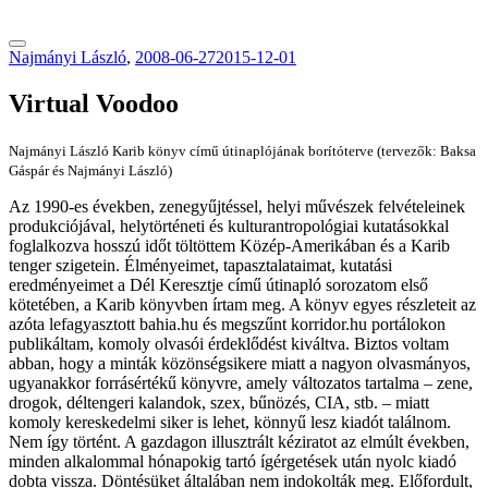
tranzitblog.hu
Najmányi László
,
2008-06-27
2015-12-01
Virtual Voodoo
Najmányi László Karib könyv című útinaplójának borítóterve (tervezők: Baksa
Gáspár és Najmányi László)
Az 1990-es években, zenegyűjtéssel, helyi művészek felvételeinek
produkciójával, helytörténeti és kulturantropológiai kutatásokkal
foglalkozva hosszú időt töltöttem Közép-Amerikában és a Karib
tenger szigetein. Élményeimet, tapasztalataimat, kutatási
eredményeimet a Dél Keresztje című útinapló sorozatom első
kötetében, a Karib könyvben írtam meg. A könyv egyes részleteit az
azóta lefagyasztott bahia.hu és megszűnt korridor.hu portálokon
publikáltam, komoly olvasói érdeklődést kiváltva. Biztos voltam
abban, hogy a minták közönségsikere miatt a nagyon olvasmányos,
ugyanakkor forrásértékű könyvre, amely változatos tartalma – zene,
drogok, déltengeri kalandok, szex, bűnözés, CIA, stb. – miatt
komoly kereskedelmi siker is lehet, könnyű lesz kiadót találnom.
Nem így történt. A gazdagon illusztrált kéziratot az elmúlt években,
minden alkalommal hónapokig tartó ígérgetések után nyolc kiadó
dobta vissza. Döntésüket általában nem indokolták meg. Előfordult,