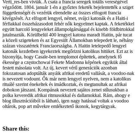
Verti_res-ben vívták. A csata a francia seregek totális vereségével
végződött. 1804. január 1-én a győztes feketék bejelentették a sziget
függetlenségét és vezérük elrendelte az összes elfogott francia
kivégzését. Az elfogott lengyel, német, svájci katonák és a Haiti-i
férfiakkal összeházasodott fehér nők kegyelmet kaptak. A feketékkel
együtt harcoló lengyeleket állampolgársággal és kisebb földbirtokkal
jutalmazták. Körülbelül 400 lengyel katona maradt Haitin, pár tucat
a közeli szigeteken és az Egyesült Államokban telepedett le, néhány
százan visszatértek Franciaországba. A Haitin letelepedő lengyel
katonák kezdetben igyekeztek megőrizni katolikus hitüket. Ezt az is
bizonyítja, hogy Casale-ben templomot építettek, amelynek fő
ékessége a częstochowai Fekete Madonna képének egyikük által
festett másolata volt. Az új, kevert vérű generációk azonban
fokozatosan adoptálták anyáik afrikai eredetű vallását, a voodoo-nak
is nevezett vodount. Ők már nem lengyel nyelven, nem a katolikus
rituálé szerint énekeltek és imádkoztak, és megtanultak az afrikai
dobokon játszani. Kompának nevezett sajátos zenei stílusukban a
polka keveredik afrikai ritmusokkal és dallamokkal. Rám, ahogy e
blog illusztrációiból is látható, igen nagy hatással voltak a voodoo
oltárok, pop art művekre emlékeztető ikonok, kegytárgyak.
Share this: