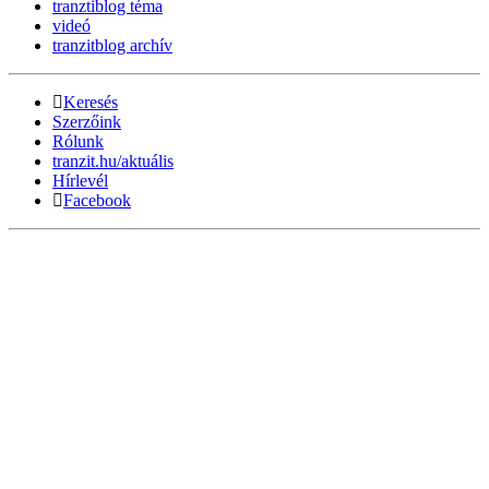
tranztiblog téma
videó
tranzitblog archív
Keresés
Szerzőink
Rólunk
tranzit.hu/aktuális
Hírlevél
Facebook