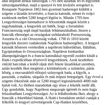
által inspirált afrikai rabszolgák 1791-ben lázadtak fel és legyőzték
rabszolgatartóikat, majd a spanyol és brit inváziós seregeket is.
Bonaparte Napoleon 1802-ben gyarmati hadsereget küldött a
szigetre a lázadás leverésére, a francia katonák, német és svájci
zsoldosok mellett 5280 lengyel légióst is. Miután 1795-ben
Lengyelországot harmadszor is felosztották maguk között a
nagyhatalmak, a lengyelek azt hitték, hogy a forradalmi
Franciaország segít majd hazájuk feltámasztásában, hiszen a
franciák ellenségei az országukat szétdaraboló Poroszország,
Ausztria és a cári Oroszország voltak. 1790 és 1810 között
lengyelek tízezrei csatlakoztak Napóleon hadseregéhez. A lengyel
katonák hősiesen verekedtek a napóleoni háborúkban, Itáliában,
Egyiptomban és Oroszországban. Napóleon lombardiai
állampolgárságot és a francia katonákkal egyenlő zsoldot kínált a
Haiti-i expedícióban résztvevő lengyeleknek. Azok kezdetben
vitézül harcoltak a lesből rájuk törő fekete lázadókkal szemben,
aztán kezdték őket megtörni a körülmények: a szüntelen, párás
hőség, a mocsarakból előrajzó szúnyogok hada, a kígyók, a
paraziták, a malária, sárgaláz és más trópusi betegségek. Egy évvel a
szigetre érkezésük után az 5280 lengyel legionáriusból 4000 már
halott volt. Az életben maradottak egy része a feketék mellé állt.
Úgy gondolták, hogy Napóleon megszegte ígéretét és nem fogja
felszabadítani Lengyelországot. Az is felháborította őket, ahogy a
franciák a feketékkel bántak. A Haiti-i forradalom utolsó csatáját a
felkelők és lengyel szövetségeseik Cap-Haitien közelében,