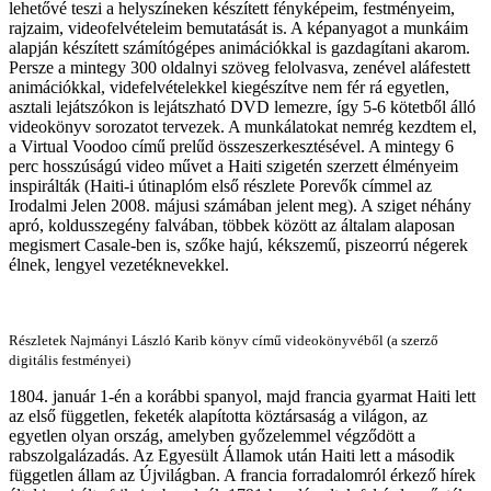
lehetővé teszi a helyszíneken készített fényképeim, festményeim,
rajzaim, videofelvételeim bemutatását is. A képanyagot a munkáim
alapján készített számítógépes animációkkal is gazdagítani akarom.
Persze a mintegy 300 oldalnyi szöveg felolvasva, zenével aláfestett
animációkkal, videfelvételekkel kiegészítve nem fér rá egyetlen,
asztali lejátszókon is lejátszható DVD lemezre, így 5-6 kötetből álló
videokönyv sorozatot tervezek. A munkálatokat nemrég kezdtem el,
a Virtual Voodoo című prelűd összeszerkesztésével. A mintegy 6
perc hosszúságú video művet a Haiti szigetén szerzett élményeim
inspirálták (Haiti-i útinaplóm első részlete Porevők címmel az
Irodalmi Jelen 2008. májusi számában jelent meg). A sziget néhány
apró, koldusszegény falvában, többek között az általam alaposan
megismert Casale-ben is, szőke hajú, kékszemű, piszeorrú négerek
élnek, lengyel vezetéknevekkel.
Részletek Najmányi László Karib könyv című videokönyvéből (a szerző
digitális festményei)
1804. január 1-én a korábbi spanyol, majd francia gyarmat Haiti lett
az első független, feketék alapította köztársaság a világon, az
egyetlen olyan ország, amelyben győzelemmel végződött a
rabszolgalázadás. Az Egyesült Államok után Haiti lett a második
független állam az Újvilágban. A francia forradalomról érkező hírek