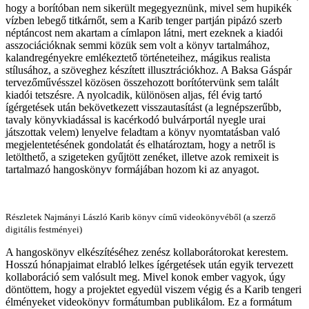
hogy a borítóban nem sikerült megegyeznünk, mivel sem hupikék
vízben lebegő titkárnőt, sem a Karib tenger partján pipázó szerb
néptáncost nem akartam a címlapon látni, mert ezeknek a kiadói
asszociációknak semmi közük sem volt a könyv tartalmához,
kalandregényekre emlékeztető történeteihez, mágikus realista
stílusához, a szöveghez készített illusztrációkhoz. A Baksa Gáspár
tervezőművésszel közösen összehozott borítótervünk sem talált
kiadói tetszésre. A nyolcadik, különösen aljas, fél évig tartó
ígérgetések után bekövetkezett visszautasítást (a legnépszerűbb,
tavaly könyvkiadással is kacérkodó bulvárportál nyegle urai
játszottak velem) lenyelve feladtam a könyv nyomtatásban való
megjelentetésének gondolatát és elhatároztam, hogy a netről is
letölthető, a szigeteken gyűjtött zenéket, illetve azok remixeit is
tartalmazó hangoskönyv formájában hozom ki az anyagot.
Részletek Najmányi László Karib könyv című videokönyvéből (a szerző
digitális festményei)
A hangoskönyv elkészítéséhez zenész kollaborátorokat kerestem.
Hosszú hónapjaimat elrabló lelkes ígérgetések után egyik tervezett
kollaboráció sem valósult meg. Mivel konok ember vagyok, úgy
döntöttem, hogy a projektet egyedül viszem végig és a Karib tengeri
élményeket videokönyv formátumban publikálom. Ez a formátum