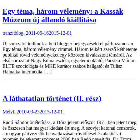
Egy téma, három vélemény: a Kassák
Múzeum új állandó kiállítása
tranzitblog
,
2011-05-16
2015-12-01
Új sorozatot indítunk a heti blogger bejegyzésekkel párhuzamosan
Egy téma, három vélemény címmel. Három felkért szerző kéthetente
publikál rövid véleményeket egy közösen kiválasztott témáról. Az
első sorozatot Nagy Edina esztéta, egyetemi oktató; Pacsika Márton
ELTE szociológia és MKE kurátor szakos hallgató; és Tulisz
Hajnalka intermédia […]
A láthatatlan történet (II. rész)
Mélyi
,
2010-03-23
2015-12-01
Radó Sándor önéletírása, a Dóra jelenti először 1971-ben jelent meg
és összesen hat magyar kiadást ért meg. A szovjet katonai cenzorok,
a magyar pártvezetők beavatkozásai, rövidítései és alakításai
nyomán keletkezett szöveget 2006-ban Radó nevelt fia, Dr. Trom