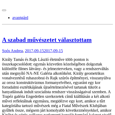
tranzitblog.hu
avantgárd
A szabad művészetet választottam
Soós Andrea
,
2017-09-15
2017-09-15
Király Tamás és Rajk László életműve több ponton is
összekapcsolódott: egymás közvetlen közelségében dolgoztak
különféle filmes látvány- és jelmezterveken, vagy a rendszerváltás
után megnyíló NA-NE Galéria alkotóiként. Király geometrikus
vonalvezetésű ruhaszobrai és Rajk szúrós építményei, visszanyúlva
az orosz konstruktivizmus formanyelvéhez, egyaránt egy kor
forradalmi esztétikájának újraértelmezésével tartanak tükröt a
hanyatlásnak indult szocialista rendszer visszásságaival szemben. A
Trapéz galéria Engedetlen szerkezetek című kiállításán a két alkotó
művei reflektálnak egymásra, megidézve egy kort, amikor a tűrt
kategóriába tartozó művészek még a Fiatal Művészek Klubjában
gyűltek össze, mégsem járt komolyabb következményekkel, amikor
Királyt és vörös csillagos parlamenti kupolát formázó kalapot viselő