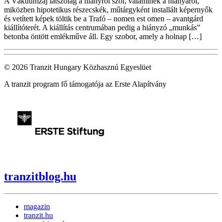
A Vákuumzaj látszólag a hiányról szól, valaminek a hiányáról,
miközben hipotetikus részecskék, műtárgyként installált képernyők
és vetített képek töltik be a Trafó – nomen est omen – avantgárd
kiállítóterét. A kiállítás centrumában pedig a hiányzó „munkás”
betonba öntött emlékműve áll. Egy szobor, amely a holnap […]
© 2026 Tranzit Hungary Közhasznú Egyeslüet
A tranzit program fő támogatója az Erste Alapítvány
tranzitblog.hu
magazin
tranzit.hu