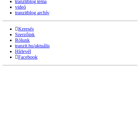
tranztiblog téma
videó
tranzitblog archív
Keresés
Szerzőink
Rólunk
tranzit.hu/aktuális
Hírlevél
Facebook