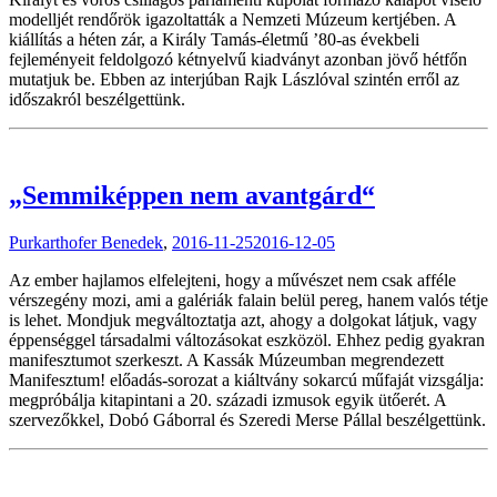
modelljét rendőrök igazoltatták a Nemzeti Múzeum kertjében. A
kiállítás a héten zár, a Király Tamás-életmű ’80-as évekbeli
fejleményeit feldolgozó kétnyelvű kiadványt azonban jövő hétfőn
mutatjuk be. Ebben az interjúban Rajk Lászlóval szintén erről az
időszakról beszélgettünk.
„Semmiképpen nem avantgárd“
Purkarthofer Benedek
,
2016-11-25
2016-12-05
Az ember hajlamos elfelejteni, hogy a művészet nem csak afféle
vérszegény mozi, ami a galériák falain belül pereg, hanem valós tétje
is lehet. Mondjuk megváltoztatja azt, ahogy a dolgokat látjuk, vagy
éppenséggel társadalmi változásokat eszközöl. Ehhez pedig gyakran
manifesztumot szerkeszt. A Kassák Múzeumban megrendezett
Manifesztum! előadás-sorozat a kiáltvány sokarcú műfaját vizsgálja:
megpróbálja kitapintani a 20. századi izmusok egyik ütőerét. A
szervezőkkel, Dobó Gáborral és Szeredi Merse Pállal beszélgettünk.