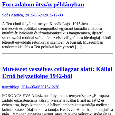
Forradalom ötszáz példányban
Soós Andrea
,
2015-08-24
2015-12-03
A Tett című folyóirat, melyet Kassák Lajos 1915-ben alapított,
művészeti és politikai szempontból egyaránt támadta a háború
kultúráját: baloldali és társadalomkritikus hangnemben, újszerű
szerkesztési móddal szólalt fel az első világháború ideológiája körül
létrejött egyoldalú retorikával szemben. A Kassák Múzeumban
rendezett kiállítás a Tett politikai környezetét […]
Művészet veszélyes csillagzat alatt: Kállai
Ernő helyzetképe 1942-ből
tranzitblog
,
2014-05-06
2015-12-30
FORGÁCS ÉVA A fasizmus folyamatos térnyerése, az „Európára
zúduló egzisztenciális válság” késztette Kállai Ernőt az 1942-es
évben arra, hogy kimondja: a háború emberi katasztrófája mellett a
kultúra katasztrófájának is a tanúja. Két évvel Hitler hatalomra jutása
után, 1935-ben elhagyta Berlint, ahol 1920-tól műkritikusként élt és