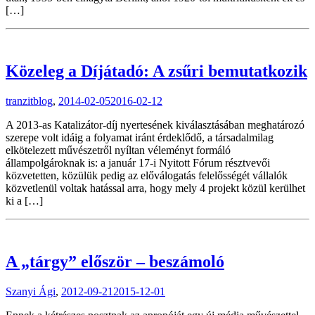
[…]
Közeleg a Díjátadó: A zsűri bemutatkozik
tranzitblog
,
2014-02-05
2016-02-12
A 2013-as Katalizátor-díj nyertesének kiválasztásában meghatározó
szerepe volt idáig a folyamat iránt érdeklődő, a társadalmilag
elkötelezett művészetről nyíltan véleményt formáló
állampolgároknak is: a január 17-i Nyitott Fórum résztvevői
közvetetten, közülük pedig az előválogatás felelősségét vállalók
közvetlenül voltak hatással arra, hogy mely 4 projekt közül kerülhet
ki a […]
A „tárgy” először – beszámoló
Szanyi Ági
,
2012-09-21
2015-12-01