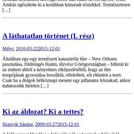
András egészítette ki a korábban kimaradt részekkel. Természetesen
[…]
A láthatatlan történet (I. rész)
Mélyi
,
2010-03-22
2015-12-01
Általában egy-egy természeti katasztrófa híre – New Orleans
pusztulása, földrengés Haitin, tűzvész Görögországban – billenti ki
az embert abból a kényelmes elképzeléséből, hogy az élet
tempójának gyorsulása beszűkíti, elfeledteti, sőt eltünteti a teret.
Csak ha a dolgok hétköznapi menete egy pillanatra felszakad, akkor
tudatosodik hirtelen […]
Ki az áldozat? Ki a tettes?
Hornyik Sándor
,
2009-03-27
2015-12-01