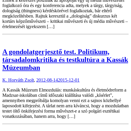
Ennek a kétrészes posztnak az apropóját egy új média művészettel
foglalkozó óra és egy konferencia adta, melyek a tárgy, tárgyiság,
dologiság (thingness) kérdéskörével foglalkoztak, bár eltérő
megközelítésben. Rajtuk keresztül a „dologiság” diskurzus két
kortárs képzőművészeti – kritikai művészeti és új média művészeti –
értelmezését igyekszem […]
A gondolatgerjesztő test. Politikum,
társadalomkritika és testkultúra a Kassák
Múzeumban
K. Horváth Zsolt
,
2012-08-14
2015-12-01
A Kassák Múzeum Elmozdulás: munkáskultúra és életmódreform a
Madzsar-iskolában című időszaki kiállítása valódi „kísérlet”,
amennyiben megpróbálja komolyan venni ezt a sajnos közhellyé
laposodott kifejezést. A tárlat nem arra kíváncsi, hogy a mozdulatban
testet öltő önkifejezési forma művészet-e a szó polgári esztétikai
vonatkozásában, hanem arra, hogy […]