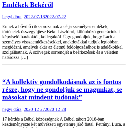
Emlékek Bekéről
hegyi dóra
,
2022-07-18
2022-07-22
Ennek a bővülő cikksorozatnak a célja személyes emlékek,
történetek összegyűjtése Beke Lászlóról, különböző generációkat
képviselő barátoktól, kollegáktól. Úgy gondoljuk, hogy Lacit a
személyes visszaemlékezésekkel, anekdotákkal tudjuk legjobban
megidézni, amelyek akár az életmű feldolgozásához is adalékokkal
szolgálhatnak. A szövegek sorrendjét a beérkezések és a véletlen
határozza […]
“A kollektív gondolkodásnak az is fontos
része, hogy ne gondoljuk se magunkat, se
másokat mindent tudónak”
hegyi dóra
,
2020-12-27
2020-12-28
17 kérdés a Bábel közösségnek A Bábel tábort 2018-ban
kezdeményezte két művészeti egyetemre járó fiatal, Petrányi Luca, a