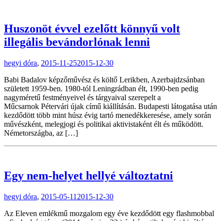
Huszonöt évvel ezelőtt könnyű volt
illegális bevándorlónak lenni
hegyi dóra
,
2015-11-25
2015-12-30
Babi Badalov képzőművész és költő Lerikben, Azerbajdzsánban
született 1959-ben. 1980-tól Leningrádban élt, 1990-ben pedig
nagyméretű festményeivel és tárgyaival szerepelt a
Műcsarnok Pétervári újak című kiállításán. Budapesti látogatása után
kezdődött több mint húsz évig tartó menedékkeresése, amely során
művészként, melegjogi és politikai aktivistaként élt és működött.
Németországba, az […]
Egy nem-helyet hellyé változtatni
hegyi dóra
,
2015-05-11
2015-12-30
Az Eleven emlékmű mozgalom egy éve kezdődött egy flashmobbal