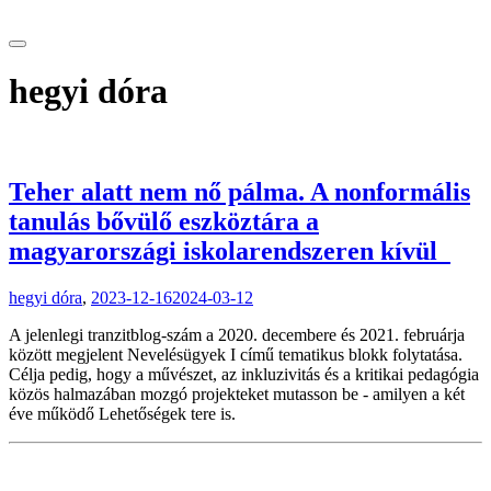
tranzitblog.hu
hegyi dóra
Teher alatt nem nő pálma. A nonformális
tanulás bővülő eszköztára a
magyarországi iskolarendszeren kívül
hegyi dóra
,
2023-12-16
2024-03-12
A jelenlegi tranzitblog-szám a 2020. decembere és 2021. februárja
között megjelent Nevelésügyek I című tematikus blokk folytatása.
Célja pedig, hogy a művészet, az inkluzivitás és a kritikai pedagógia
közös halmazában mozgó projekteket mutasson be - amilyen a két
éve működő Lehetőségek tere is.