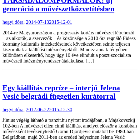
TÁRSADALOMFORMÁLÓK: új
generáció a művészetközvetítésben
hegyi dóra
,
2014-07-13
2015-12-01
2014-re Magyarországon a progresszív kortárs művészet létrehozói
– az alkotók, a szervezők – és közönsége a 2010 óra regnáló Fidesz
kormány kulturális intézkedéseinek következtében szinte teljesen
kiszorultak a kiállítási intézményekből. Mindez annak fényében
különösen elkeserítő, hogy úgy 10 éve elindult a poszt-szocialista
művészeti intézményrendszer átalakulása. […]
Egy kiállítás repríze – interjú Jelena
Vesić belgrádi független kurátorral
hegyi dóra
,
2012-06-22
2015-12-30
Június végéig látható a tranzit.hu nyitott irodájában, a Majakovszkij
102-ben A művészet ellen című kiállítás, amelyet először a korábban
művészként tevékenykedő Goran Djordjevic mutatott be 1980-ban
Belgrádban, majd 2011-ben az eredeti helyszínen Jelena Vesić