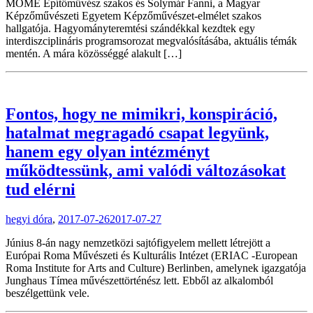
MOME Építőművész szakos és Solymár Fanni, a Magyar
Képzőművészeti Egyetem Képzőművészet-elmélet szakos
hallgatója. Hagyományteremtési szándékkal kezdtek egy
interdiszciplináris programsorozat megvalósításába, aktuális témák
mentén. A mára közösséggé alakult […]
Fontos, hogy ne mimikri, konspiráció,
hatalmat megragadó csapat legyünk,
hanem egy olyan intézményt
működtessünk, ami valódi változásokat
tud elérni
hegyi dóra
,
2017-07-26
2017-07-27
Június 8-án nagy nemzetközi sajtófigyelem mellett létrejött a
Európai Roma Művészeti és Kulturális Intézet (ERIAC -European
Roma Institute for Arts and Culture) Berlinben, amelynek igazgatója
Junghaus Tímea művészettörténész lett. Ebből az alkalomból
beszélgettünk vele.