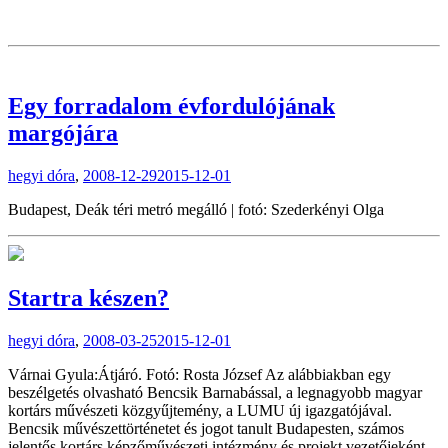
Egy forradalom évfordulójának
margójára
hegyi dóra
,
2008-12-29
2015-12-01
Budapest, Deák téri metró megálló | fotó: Szederkényi Olga
Startra készen?
hegyi dóra
,
2008-03-25
2015-12-01
Várnai Gyula:Átjáró. Fotó: Rosta József Az alábbiakban egy
beszélgetés olvasható Bencsik Barnabással, a legnagyobb magyar
kortárs művészeti közgyűjtemény, a LUMU új igazgatójával.
Bencsik művészettörténetet és jogot tanult Budapesten, számos
jelentős kortárs képzőművészeti intézmény és projekt vezetőjeként