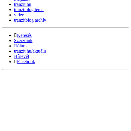
tranzit.hu
tranztiblog téma
videó
tranzitblog archív
Keresés
Szerzőink
Rólunk
tranzit.hu/aktuális
Hírlevél
Facebook