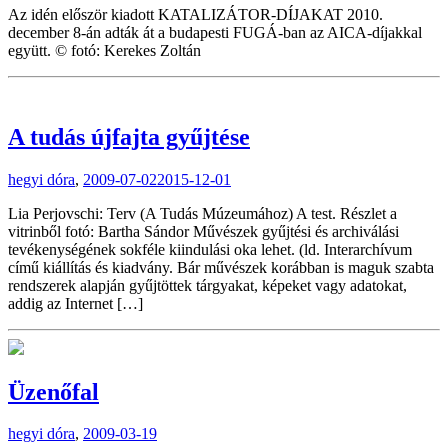
Az idén először kiadott KATALIZÁTOR-DÍJAKAT 2010.
december 8-án adták át a budapesti FUGÁ-ban az AICA-díjakkal
együtt. © fotó: Kerekes Zoltán
A tudás újfajta gyűjtése
hegyi dóra
,
2009-07-02
2015-12-01
Lia Perjovschi: Terv (A Tudás Múzeumához) A test. Részlet a
vitrinből fotó: Bartha Sándor Művészek gyűjtési és archiválási
tevékenységének sokféle kiindulási oka lehet. (ld. Interarchívum
című kiállítás és kiadvány. Bár művészek korábban is maguk szabta
rendszerek alapján gyűjtöttek tárgyakat, képeket vagy adatokat,
addig az Internet […]
Üzenőfal
hegyi dóra
,
2009-03-19