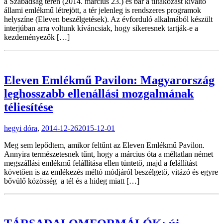
a Szabadság téren (2014. március 23.) és bár a tiltakozást kiváltó
állami emlékmű létrejött, a tér jelenleg is rendszeres programok
helyszíne (Eleven beszélgetések). Az évforduló alkalmából készült
interjúban arra voltunk kíváncsiak, hogy sikeresnek tartják-e a
kezdeményezők […]
Eleven Emlékmű Pavilon: Magyarország
leghosszabb ellenállási mozgalmának
téliesítése
hegyi dóra
,
2014-12-26
2015-12-01
Meg sem lepődtem, amikor feltűnt az Eleven Emlékmű Pavilon.
Annyira természetesnek tűnt, hogy a március óta a méltatlan német
megszállási emlékmű felállítása ellen tüntető, majd a felállítást
követően is az emlékezés méltó módjáról beszélgető, vitázó és egyre
bővülő közösség a tél és a hideg miatt […]