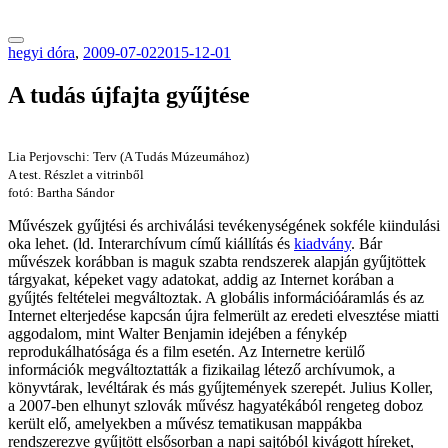
tranzitblog.hu
hegyi dóra
,
2009-07-02
2015-12-01
A tudás újfajta gyűjtése
Lia Perjovschi: Terv (A Tudás Múzeumához)
A test. Részlet a vitrinből
fotó: Bartha Sándor
Művészek gyűjtési és archiválási tevékenységének sokféle kiindulási
oka lehet. (ld. Interarchívum című kiállítás és
kiadvány
. Bár
művészek korábban is maguk szabta rendszerek alapján gyűjtöttek
tárgyakat, képeket vagy adatokat, addig az Internet korában a
gyűjtés feltételei megváltoztak. A globális információáramlás és az
Internet elterjedése kapcsán újra felmerült az eredeti elvesztése miatti
aggodalom, mint Walter Benjamin idejében a fénykép
reprodukálhatósága és a film esetén. Az Internetre kerülő
információk megváltoztatták a fizikailag létező archívumok, a
könyvtárak, levéltárak és más gyűjtemények szerepét. Julius Koller,
a 2007-ben elhunyt szlovák művész hagyatékából rengeteg doboz
került elő, amelyekben a művész tematikusan mappákba
rendszerezve gyűjtött elsősorban a napi sajtóból kivágott híreket,