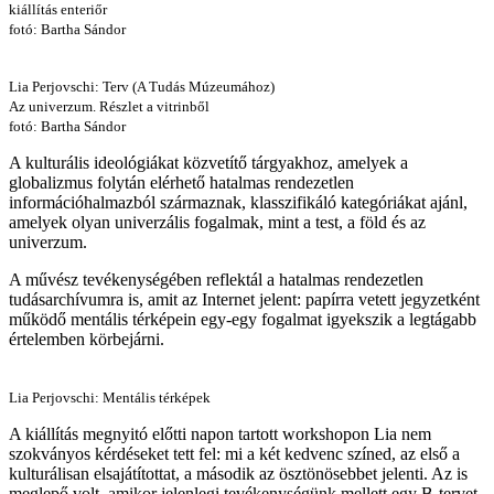
kiállítás enteriőr
fotó: Bartha Sándor
Lia Perjovschi: Terv (A Tudás Múzeumához)
Az univerzum. Részlet a vitrinből
fotó: Bartha Sándor
A kulturális ideológiákat közvetítő tárgyakhoz, amelyek a
globalizmus folytán elérhető hatalmas rendezetlen
információhalmazból származnak, klasszifikáló kategóriákat ajánl,
amelyek olyan univerzális fogalmak, mint a test, a föld és az
univerzum.
A művész tevékenységében reflektál a hatalmas rendezetlen
tudásarchívumra is, amit az Internet jelent: papírra vetett jegyzetként
működő mentális térképein egy-egy fogalmat igyekszik a legtágabb
értelemben körbejárni.
Lia Perjovschi: Mentális térképek
A kiállítás megnyitó előtti napon tartott workshopon Lia nem
szokványos kérdéseket tett fel: mi a két kedvenc színed, az első a
kulturálisan elsajátítottat, a második az ösztönösebbet jelenti. Az is
meglepő volt, amikor jelenlegi tevékenységünk mellett egy B-tervet