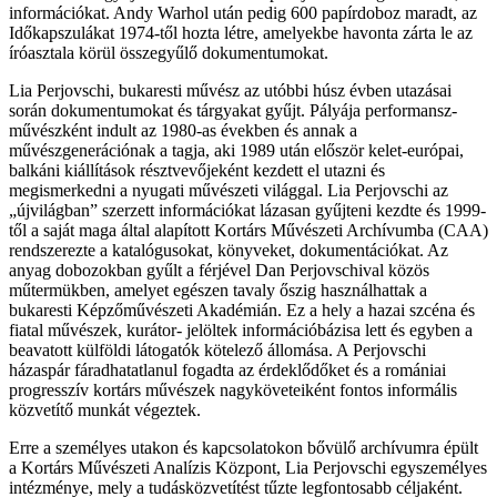
információkat. Andy Warhol után pedig 600 papírdoboz maradt, az
Időkapszulákat 1974-től hozta létre, amelyekbe havonta zárta le az
íróasztala körül összegyűlő dokumentumokat.
Lia Perjovschi, bukaresti művész az utóbbi húsz évben utazásai
során dokumentumokat és tárgyakat gyűjt. Pályája performansz-
művészként indult az 1980-as években és annak a
művészgenerációnak a tagja, aki 1989 után először kelet-európai,
balkáni kiállítások résztvevőjeként kezdett el utazni és
megismerkedni a nyugati művészeti világgal. Lia Perjovschi az
„újvilágban” szerzett információkat lázasan gyűjteni kezdte és 1999-
től a saját maga által alapított Kortárs Művészeti Archívumba (CAA)
rendszerezte a katalógusokat, könyveket, dokumentációkat. Az
anyag dobozokban gyűlt a férjével Dan Perjovschival közös
műtermükben, amelyet egészen tavaly őszig használhattak a
bukaresti Képzőművészeti Akadémián. Ez a hely a hazai szcéna és
fiatal művészek, kurátor- jelöltek információbázisa lett és egyben a
beavatott külföldi látogatók kötelező állomása. A Perjovschi
házaspár fáradhatatlanul fogadta az érdeklődőket és a romániai
progresszív kortárs művészek nagyköveteiként fontos informális
közvetítő munkát végeztek.
Erre a személyes utakon és kapcsolatokon bővülő archívumra épült
a Kortárs Művészeti Analízis Központ, Lia Perjovschi egyszemélyes
intézménye, mely a tudásközvetítést tűzte legfontosabb céljaként.