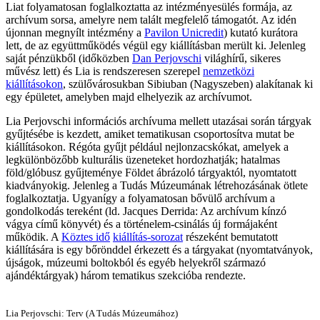
Liat folyamatosan foglalkoztatta az intézményesülés formája, az
archívum sorsa, amelyre nem talált megfelelő támogatót. Az idén
újonnan megnyílt intézmény a
Pavilon Unicredit
) kutató kurátora
lett, de az együttműködés végül egy kiállításban merült ki. Jelenleg
saját pénzükből (időközben
Dan Perjovschi
világhírű, sikeres
művész lett) és Lia is rendszeresen szerepel
nemzetközi
kiállításokon
, szülővárosukban Sibiuban (Nagyszeben) alakítanak ki
egy épületet, amelyben majd elhelyezik az archívumot.
Lia Perjovschi információs archívuma mellett utazásai során tárgyak
gyűjtésébe is kezdett, amiket tematikusan csoportosítva mutat be
kiállításokon. Régóta gyűjt például nejlonzacskókat, amelyek a
legkülönbözőbb kulturális üzeneteket hordozhatják; hatalmas
föld/glóbusz gyűjteménye Földet ábrázoló tárgyaktól, nyomtatott
kiadványokig. Jelenleg a Tudás Múzeumának létrehozásának ötlete
foglalkoztatja. Ugyanígy a folyamatosan bővülő archívum a
gondolkodás tereként (ld. Jacques Derrida: Az archívum kínzó
vágya című könyvét) és a történelem-csinálás új formájaként
működik. A
Köztes idő
kiállítás-sorozat
részeként bemutatott
kiállítására is egy bőrönddel érkezett és a tárgyakat (nyomtatványok,
újságok, múzeumi boltokból és egyéb helyekről származó
ajándéktárgyak) három tematikus szekcióba rendezte.
Lia Perjovschi: Terv (A Tudás Múzeumához)