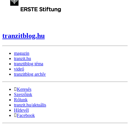
tranzitblog.hu
magazin
tranzit.hu
tranztiblog téma
videó
tranzitblog archív
Keresés
Szerzőink
Rólunk
tranzit.hu/aktuális
Hírlevél
Facebook