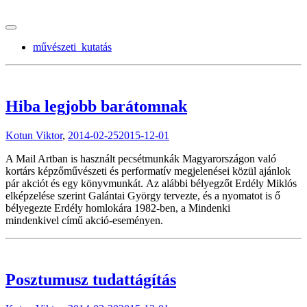
tranzitblog.hu
művészeti_kutatás
Hiba legjobb barátomnak
Kotun Viktor
,
2014-02-25
2015-12-01
A Mail Artban is használt pecsétmunkák Magyarországon való
kortárs képzőművészeti és performatív megjelenései közül ajánlok
pár akciót és egy könyvmunkát. Az alábbi bélyegzőt Erdély Miklós
elképzelése szerint Galántai György tervezte, és a nyomatot is ő
bélyegezte Erdély homlokára 1982-ben, a Mindenki
mindenkivel című akció-eseményen.
Posztumusz tudattágítás