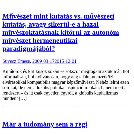
Művészet mint kutatás vs. művészeti
kutatás, avagy sikerül-e a hazai
művészoktatásnak kitőrni az autonóm
művészet hermeneutikai
paradigmájából?
Süvecz Emese
,
2009-03-17
2015-12-01
Kurátorok és kritikusok sokan és sokszor megfogalmaztuk már, hol
informálisan, hol nyilvánosan, hogy alig találni nemzetközi
elvárásokkal kompatibilis magyar képzőművészt. Nehéz leírni ezen
sorokat, de nem a lokális politikai aspirációim okán, hanem mert a
rendszert – és itt csak egyetlen egyről, a globális kapitalizmus
mindent […]
Már a tudomány sem a régi