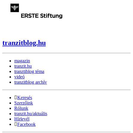
tranzitblog.hu
magazin
tranzit.hu
tranztiblog téma
videó
tranzitblog archív
Keresés
Szerzőink
Rólunk
tranzit.hu/aktuális
Hírlevél
Facebook