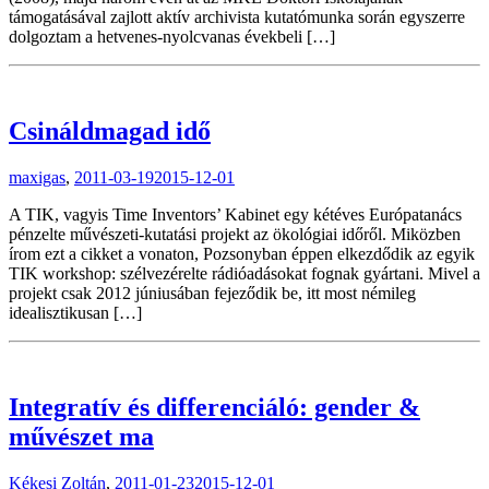
támogatásával zajlott aktív archivista kutatómunka során egyszerre
dolgoztam a hetvenes-nyolcvanas évekbeli […]
Csináldmagad idő
maxigas
,
2011-03-19
2015-12-01
A TIK, vagyis Time Inventors’ Kabinet egy kétéves Európatanács
pénzelte művészeti-kutatási projekt az ökológiai időről. Miközben
írom ezt a cikket a vonaton, Pozsonyban éppen elkezdődik az egyik
TIK workshop: szélvezérelte rádióadásokat fognak gyártani. Mivel a
projekt csak 2012 júniusában fejeződik be, itt most némileg
idealisztikusan […]
Integratív és differenciáló: gender &
művészet ma
Kékesi Zoltán
,
2011-01-23
2015-12-01