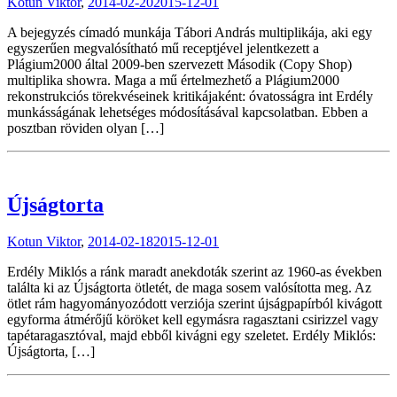
Kotun Viktor
,
2014-02-20
2015-12-01
A bejegyzés címadó munkája Tábori András multiplikája, aki egy
egyszerűen megvalósítható mű receptjével jelentkezett a
Plágium2000 által 2009-ben szervezett Második (Copy Shop)
multiplika showra. Maga a mű értelmezhető a Plágium2000
rekonstrukciós törekvéseinek kritikájaként: óvatosságra int Erdély
munkásságának lehetséges módosításával kapcsolatban. Ebben a
posztban röviden olyan […]
Újságtorta
Kotun Viktor
,
2014-02-18
2015-12-01
Erdély Miklós a ránk maradt anekdoták szerint az 1960-as években
találta ki az Újságtorta ötletét, de maga sosem valósította meg. Az
ötlet rám hagyományozódott verziója szerint újságpapírból kivágott
egyforma átmérőjű köröket kell egymásra ragasztani csirizzel vagy
tapétaragasztóval, majd ebből kivágni egy szeletet. Erdély Miklós:
Újságtorta, […]