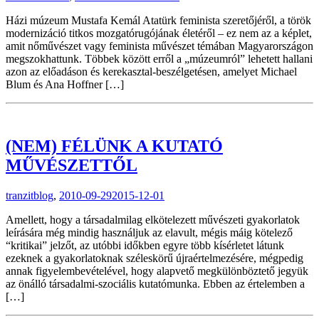
Házi múzeum Mustafa Kemál Atatürk feminista szeretőjéről, a török
modernizáció titkos mozgatórugójának életéről – ez nem az a képlet,
amit nőművészet vagy feminista művészet témában Magyarországon
megszokhattunk. Többek között erről a „múzeumról” lehetett hallani
azon az előadáson és kerekasztal-beszélgetésen, amelyet Michael
Blum és Ana Hoffner […]
(NEM) FÉLÜNK A KUTATÓ
MŰVÉSZETTŐL
tranzitblog
,
2010-09-29
2015-12-01
Amellett, hogy a társadalmilag elkötelezett művészeti gyakorlatok
leírására még mindig használjuk az elavult, mégis máig kötelező
“kritikai” jelzőt, az utóbbi időkben egyre több kísérletet látunk
ezeknek a gyakorlatoknak széleskörű újraértelmezésére, mégpedig
annak figyelembevételével, hogy alapvető megkülönböztető jegyük
az önálló társadalmi-szociális kutatómunka. Ebben az értelemben a
[…]