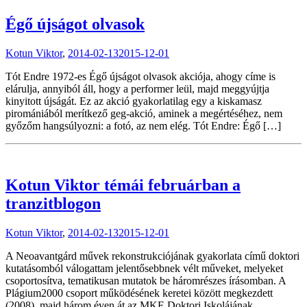
Égő újságot olvasok
Kotun Viktor
,
2014-02-13
2015-12-01
Tót Endre 1972-es Égő újságot olvasok akciója, ahogy címe is
elárulja, annyiból áll, hogy a performer leül, majd meggyújtja
kinyitott újságát. Ez az akció gyakorlatilag egy a kiskamasz
piromániából merítkező geg-akció, aminek a megértéséhez, nem
győzőm hangsúlyozni: a fotó, az nem elég. Tót Endre: Égő […]
Kotun Viktor témái februárban a
tranzitblogon
Kotun Viktor
,
2014-02-13
2015-12-01
A Neoavantgárd művek rekonstrukciójának gyakorlata című doktori
kutatásomból válogattam jelentősebbnek vélt műveket, melyeket
csoportosítva, tematikusan mutatok be háromrészes írásomban. A
Plágium2000 csoport működésének keretei között megkezdett
(2008), majd három éven át az MKE Doktori Iskolájának