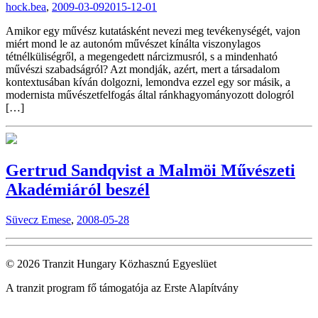
hock.bea
,
2009-03-09
2015-12-01
Amikor egy művész kutatásként nevezi meg tevékenységét, vajon
miért mond le az autonóm művészet kínálta viszonylagos
tétnélküliségről, a megengedett nárcizmusról, s a mindenható
művészi szabadságról? Azt mondják, azért, mert a társadalom
kontextusában kíván dolgozni, lemondva ezzel egy sor másik, a
modernista művészetfelfogás által ránkhagyományozott dologról
[…]
Gertrud Sandqvist a Malmöi Művészeti
Akadémiáról beszél
Süvecz Emese
,
2008-05-28
© 2026 Tranzit Hungary Közhasznú Egyeslüet
A tranzit program fő támogatója az Erste Alapítvány