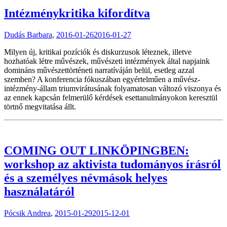
Intézménykritika kifordítva
Dudás Barbara
,
2016-01-26
2016-01-27
Milyen új, kritikai pozíciók és diskurzusok léteznek, illetve
hozhatóak létre művészek, művészeti intézmények által napjaink
domináns művészettörténeti narratíváján belül, esetleg azzal
szemben? A konferencia fókuszában egyértelműen a művész-
intézmény-állam triumvirátusának folyamatosan változó viszonya és
az ennek kapcsán felmerülő kérdések esettanulmányokon keresztül
törtnő megvitatása állt.
COMING OUT LINKÖPINGBEN:
workshop az aktivista tudományos írásról
és a személyes névmások helyes
használatáról
Pócsik Andrea
,
2015-01-29
2015-12-01