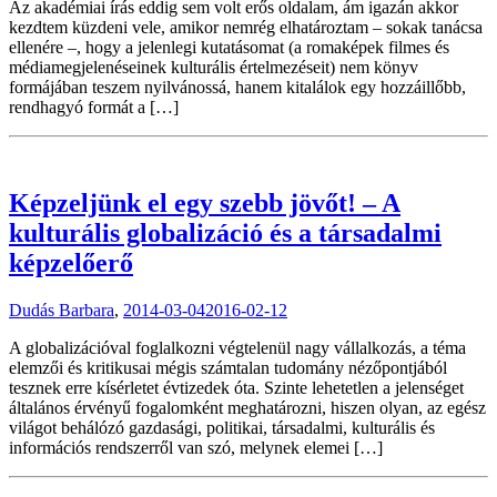
Az akadémiai írás eddig sem volt erős oldalam, ám igazán akkor
kezdtem küzdeni vele, amikor nemrég elhatároztam – sokak tanácsa
ellenére –, hogy a jelenlegi kutatásomat (a romaképek filmes és
médiamegjelenéseinek kulturális értelmezéseit) nem könyv
formájában teszem nyilvánossá, hanem kitalálok egy hozzáillőbb,
rendhagyó formát a […]
Képzeljünk el egy szebb jövőt! – A
kulturális globalizáció és a társadalmi
képzelőerő
Dudás Barbara
,
2014-03-04
2016-02-12
A globalizációval foglalkozni végtelenül nagy vállalkozás, a téma
elemzői és kritikusai mégis számtalan tudomány nézőpontjából
tesznek erre kísérletet évtizedek óta. Szinte lehetetlen a jelenséget
általános érvényű fogalomként meghatározni, hiszen olyan, az egész
világot behálózó gazdasági, politikai, társadalmi, kulturális és
információs rendszerről van szó, melynek elemei […]