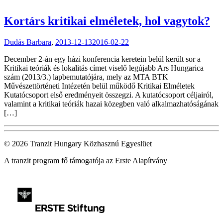
Kortárs kritikai elméletek, hol vagytok?
Dudás Barbara
,
2013-12-13
2016-02-22
December 2-án egy házi konferencia keretein belül került sor a
Kritikai teóriák és lokalitás címet viselő legújabb Ars Hungarica
szám (2013/3.) lapbemutatójára, mely az MTA BTK
Művészettörténeti Intézetén belül működő Kritikai Elméletek
Kutatócsoport első eredményeit összegzi. A kutatócsoport céljairól,
valamint a kritikai teóriák hazai közegben való alkalmazhatóságának
[…]
© 2026 Tranzit Hungary Közhasznú Egyeslüet
A tranzit program fő támogatója az Erste Alapítvány