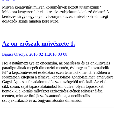
Milyen kreativitást milyen körülmények között jutalmazunk?
Mekkora kényszert bír el a kreatív szubjektum kötelező öröme? A
kérdezés tárgya egy olyan viszonyrendszer, amivel az értelmiségi
dolgozók szinte minden köre küzd.
Az ön-erőszak művészete 1.
Bajusz Orsolya
,
2016-02-11
2016-03-08
Hol a határmezsgye az öncenzúra, az önerőszak és az önkultiválás
paradigmáinak megélt dimenziói mentén, és hogyan “használódik
fel” a képzőművészet eszköztára ezen tematikák mentén? Ebben a
sorozatban kifejtem a témával kapcsolatos gondolataimat, amelyekre
Gagyi Ágnes a társadalomtudós szemszögéből reflektál. Az első
cikk során, saját tapasztalataimból kiindulva, olyan toposzokat
bontok ki a kortárs művészet eszközkészletének felhasználása
mentén, mint az önfejlesztés-autonómia, a neoliberális
szubjektifikáció és az öngyarmatosítás dimenziói.