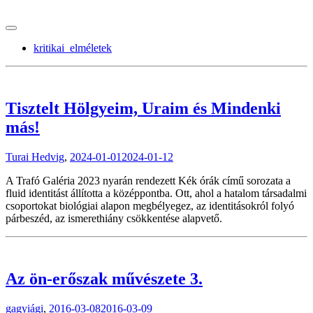
tranzitblog.hu
kritikai_elméletek
Tisztelt Hölgyeim, Uraim és Mindenki
más!
Turai Hedvig
,
2024-01-01
2024-01-12
A Trafó Galéria 2023 nyarán rendezett Kék órák című sorozata a
fluid identitást állította a középpontba. Ott, ahol a hatalom társadalmi
csoportokat biológiai alapon megbélyegez, az identitásokról folyó
párbeszéd, az ismerethiány csökkentése alapvető.
Az ön-erőszak művészete 3.
gagyiági
,
2016-03-08
2016-03-09