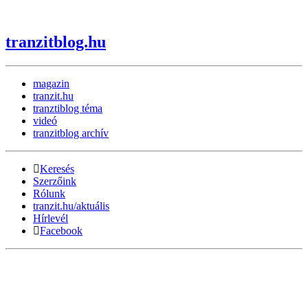
tranzitblog.hu
magazin
tranzit.hu
tranztiblog téma
videó
tranzitblog archív
Keresés
Szerzőink
Rólunk
tranzit.hu/aktuális
Hírlevél
Facebook