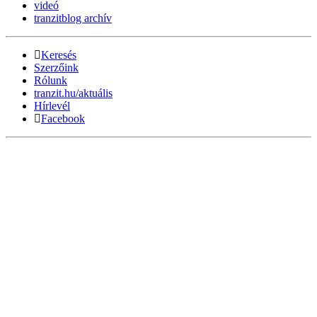
videó
tranzitblog archív
Keresés
Szerzőink
Rólunk
tranzit.hu/aktuális
Hírlevél
Facebook