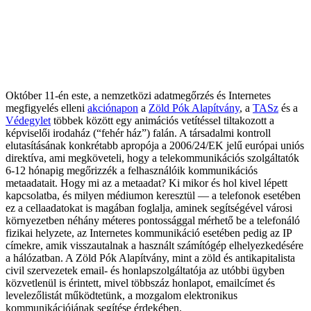
Október 11-én este, a nemzetközi adatmegőrzés és Internetes
megfigyelés elleni
akciónapon
a
Zöld Pók Alapítvány
, a
TASz
és a
Védegylet
többek között egy animációs vetítéssel tiltakozott a
képviselői irodaház (“fehér ház”) falán. A társadalmi kontroll
elutasításának konkrétabb apropója a 2006/24/EK jelű európai uniós
direktíva, ami megköveteli, hogy a telekommunikációs szolgáltatók
6-12 hónapig megőrizzék a felhasználóik kommunikációs
metaadatait. Hogy mi az a metaadat? Ki mikor és hol kivel lépett
kapcsolatba, és milyen médiumon keresztül — a telefonok esetében
ez a cellaadatokat is magában foglalja, aminek segítségével városi
környezetben néhány méteres pontossággal mérhető be a telefonáló
fizikai helyzete, az Internetes kommunikáció esetében pedig az IP
címekre, amik visszautalnak a használt számítógép elhelyezkedésére
a hálózatban. A Zöld Pók Alapítvány, mint a zöld és antikapitalista
civil szervezetek email- és honlapszolgáltatója az utóbbi ügyben
közvetlenül is érintett, mivel többszáz honlapot, emailcímet és
levelezőlistát működtetünk, a mozgalom elektronikus
kommunikációjának segítése érdekében.