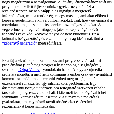
hogy megőrizzük a hatóságoknak. A látvány létrehozásához saját kis
programokat kellett fejlesztenünk: egyet, amelyik átnézi a
levelezőszerverünk naplófájljait, és kigyűjti a megfelelő
információkat, mint a rendőrség, és egy másikat, ami akár élőben is
képes megjeleníteni a kinyert információkat, csak hogy ugyanazzal a
mozdulattal meg is semmisítse ezeket a személyes adatokat. A
végeredmény a régi számítógépes játékok képi világát idéző
robbanós kavalkád: kedves-aranyos de nem bukonikus. Ez a
kulturális beágyazottság és érzelmi hangoltság ideálisnak tűnt a
“képernyő generáció”
megszólítására.
Ez a fajta vizuális politikai munka, ami progresszív társadalmi
problémákat jelenít meg progresszív technológia segítségével,
szerintem
Dziga Vertov
nyomdokain halad. Ahogy az újmédia
prófétája mondta: a még nem kommunista ember csak egy avantgárd
kommunista médiumon keresztül értheti meg magát, ami új
érzékeléssel ruházza fel, így ráláthat kora problémáira. Egy
átláthatatlanul bonyolult társadalom felfogható szerkezeti képét a
társadalom progresszív elemei által kitermelt technológiával lehet
felmutatni. Vertov ezért fejlesztette ki a filmszem elméletét és
gyakorlatát, ami egymástól távoli történéseket és érzelmi
rezonanciákat képes szintetizálni.