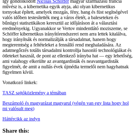
Így gondolkodott
Nicolas Schöffer
magyar származású francia
művész is, a kibernetika egyik atyja, aki olyan kibernetikus
tornyokat épített, amelyek mozgás, fény, hang és füst segítségével
valós időben testesítették meg a város életét, a baleseteken és
bűnügyi statisztikákon keresztül az időjáráson át a választási
eredményekig. Ugyanakkor se Vertov mindentlátó moziszeme, se
Schöffer kibernetikus irányítórendszerei nem arra lettek kitalálva,
hogy irányítsák és normalizálják a társadalmat, hanem hogy
megteremtség a feltételeket a fennálló rend meghaladására. Az
adatmegőrzés totális társadalmi kontrollja hasonló technológiákat és
ötleteket használ, de pont az ellenkező irányba hat — egy lehetőség,
ami valahogy elkerülte az avantgardisták és neavantgardisták
figyelmét, de amit a nullás évek újmédia termelői nem hagyhatnak
figyelmen kívül.
Vonatkozó linkek:
TASZ sajtóközlemény a témában
Beszámoló és magyarázat magyarul (végén van egy lista hogy hol
mi valósult meg)
Háttércikk az indyn
Share this: