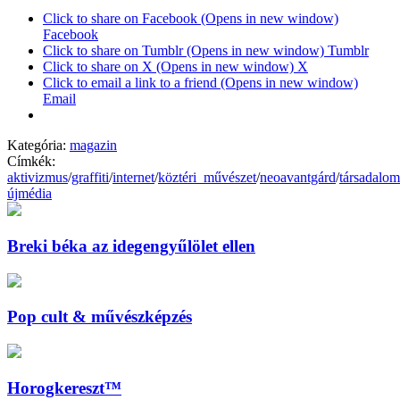
Click to share on Facebook (Opens in new window)
Facebook
Click to share on Tumblr (Opens in new window) Tumblr
Click to share on X (Opens in new window) X
Click to email a link to a friend (Opens in new window)
Email
Kategória:
magazin
Címkék:
aktivizmus
/
graffiti
/
internet
/
köztéri_művészet
/
neoavantgárd
/
társadalom
újmédia
Breki béka az idegengyűlölet ellen
Pop cult & művészképzés
Horogkereszt™