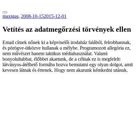
tranzitblog.hu
maxigas
,
2008-10-15
2015-12-01
Vetítés az adatmegőrzési törvények ellen
Email címek nőnek ki a képviselői irodaház falából, felrobbannak,
és pörögve-ütközve hullanak a mélybe. Programozott allegória ez,
nem művészet hanem taktikus médiahasználat. Valami
bonyolultabbat, élőbbet akartunk, de a célnak ez is megfelelt:
látványos-átélhető formába hozva bemutatni egy olyan dolgot, amit
kevesen látnak és értenek. Hogy nem akarunk kémkedni utánuk.