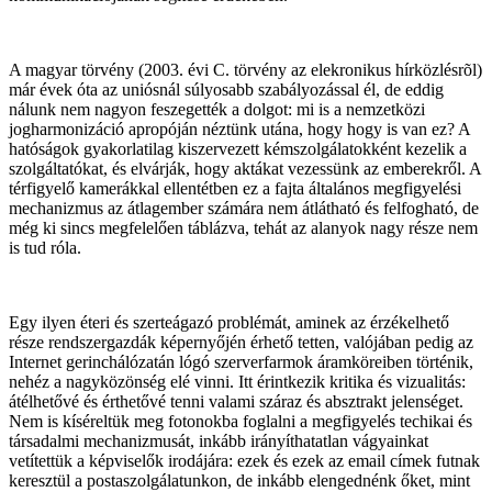
A magyar törvény (2003. évi C. törvény az elekronikus hírközlésrõl)
már évek óta az uniósnál súlyosabb szabályozással él, de eddig
nálunk nem nagyon feszegették a dolgot: mi is a nemzetközi
jogharmonizáció apropóján néztünk utána, hogy hogy is van ez? A
hatóságok gyakorlatilag kiszervezett kémszolgálatokként kezelik a
szolgáltatókat, és elvárják, hogy aktákat vezessünk az emberekről. A
térfigyelő kamerákkal ellentétben ez a fajta általános megfigyelési
mechanizmus az átlagember számára nem átlátható és felfogható, de
még ki sincs megfelelően táblázva, tehát az alanyok nagy része nem
is tud róla.
Egy ilyen éteri és szerteágazó problémát, aminek az érzékelhető
része rendszergazdák képernyőjén érhető tetten, valójában pedig az
Internet gerinchálózatán lógó szerverfarmok áramköreiben történik,
nehéz a nagyközönség elé vinni. Itt érintkezik kritika és vizualitás:
átélhetővé és érthetővé tenni valami száraz és absztrakt jelenséget.
Nem is kíséreltük meg fotonokba foglalni a megfigyelés techikai és
társadalmi mechanizmusát, inkább irányíthatatlan vágyainkat
vetítettük a képviselők irodájára: ezek és ezek az email címek futnak
keresztül a postaszolgálatunkon, de inkább elengednénk őket, mint