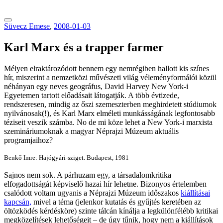
tranzitblog.hu
Süvecz Emese
,
2008-01-03
Karl Marx és a trapper farmer
Mélyen elraktározódott bennem egy nemrégiben hallott kis színes
hír, miszerint a nemzetközi művészeti világ véleményformálói közül
néhányan egy neves geográfus, David Harvey New York-i
Egyetemen tartott előadásait látogatják. A több évtizede,
rendszeresen, mindig az őszi szemeszterben meghirdetett stúdiumok
nyilvánosak(!), és Karl Marx elméleti munkásságának legfontosabb
téziseit veszik számba. No de mi köze lehet a New York-i marxista
szemináriumoknak a magyar Néprajzi Múzeum aktuális
programjaihoz?
Benkő Imre: Hajógyári-sziget. Budapest, 1981
Sajnos nem sok. A párhuzam egy, a társadalomkritika
elfogadottságát képviselő hazai hír lehetne. Bizonyos értelemben
csalódott voltam ugyanis a Néprajzi Múzeum időszakos
kiállításai
kapcsán,
mivel a téma (jelenkor kutatás és gyűjtés keretében az
öltözködés kérdésköre) szinte tálcán kínálja a legkülönfélébb kritikai
megközelítések lehetőségeit – de úgy tűnik, hogy nem a kiállítások