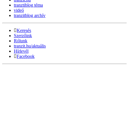
tranztiblog téma
videó
tranzitblog archív
Keresés
Szerzőink
Rólunk
tranzit.hu/aktuális
Hírlevél
Facebook