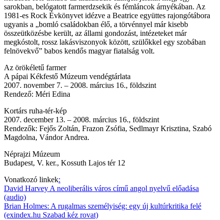
sarokban, belógatott farmerdzsekik és fémláncok árnyékában. Az
1981-es Rock Évkönyvet idézve a Beatrice együttes rajongótábora
ugyanis a „bomló családokban élő, a törvénnyel már kisebb
összeütközésbe került, az állami gondozást, intézeteket már
megkóstolt, rossz lakásviszonyok között, szülőkkel egy szobában
felnövekvő” babos kendős magyar fiatalság volt.
Az örökéletű farmer
A pápai Kékfestő Múzeum vendégtárlata
2007. november 7. – 2008. március 16., földszint
Rendező: Méri Edina
Kortárs ruha-tér-kép
2007. december 13. – 2008. március 16., földszint
Rendezők: Fejős Zoltán, Frazon Zsófia, Sedlmayr Krisztina, Szabó
Magdolna, Vándor Andrea.
Néprajzi Múzeum
Budapest, V. ker., Kossuth Lajos tér 12
Vonatkozó linkek
:
David Harvey A neoliberális város című angol nyelvű előadása
(audio)
Brian Holmes: A rugalmas személyiség: egy új kultúrkritika felé
(exindex.hu Szabad kéz rovat)