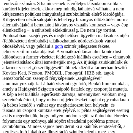
rendezői számára. S ha nincsenek is erőteljes társadalomkritikus
kurátori kijelentések, akkor még mindig láthatóvá válhatna a nem
kifejezetten politikus irányultságú szubkultúrák eltérő ideológiája.
Kifejezetten nézőcsalogató is lehet egy bizonyos öltözködési norma
alternatívájaként bemutatott látványos vizuális kontraszt – vagy épp
ellenkezőleg –, a stílusbeli eklektikusság. De nem így történt.
Pontosabban: szegényes és meglehetősen ügyetlen utalások szintjén
(felöltöztetett drótbabák) találkozhatunk gördeszkások városi
öltözékével, vagy például a
goth
színtér jellegzetes fekete,
jelmezszerű ruhadarabjaival. A vonatkozó társadalmi kontextust –
különösen a farmer viseletet feldolgozó kiállítás esetében – elnagyolt
jelentéstársítások által ismerhetjük meg. Az ifjúsági szubkultúrák és
a farmer viselet „összefüggéseit” többek között a farmerban feszítő
Kovács Kati, Neoton, PMOBIL, Fonográf, HBB stb. tagok
lemezborítókon szereplő fényképeinek „segítségével”
tanulmányozhatjuk. Látható viszont egy fotó, Benkő Imre munkája,
amely a Hajógyári Szigeten csápoló fiatalok egy csoportját mutatja.
A kép a két kiállítás legerősebb darabja, amennyiben valóban meg
szeretnénk érteni, hogy milyen új jelentéseket kaphat egy ruhadarab
(a babos kendő) s válhat egy meghatározott kor, helyszín, és
társadalmi csoport kultikus ereklyéjévé. E példa segítségével esetleg
azt is megérthetjük, hogy milyen módon segíti az öntudatra ébredés
folyamatát egy szőnyeg alá söpört társadalmi probléma protest
szimbóluma. Mindez sajnos nem derül ki a kiállítás rendezésből, a
kérdéses fotó inkább az illusztráció szintjén jelenik meg, egy