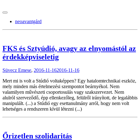
tranzitblog.hu
neoavantgárd
FKS és Sztyúdió, avagy az elnyomástól az
érdekképviseletig
Süvecz Emese
,
2016-11-16
2016-11-16
Mert mi is volt a Stúdió voltaképpen? Egy hatalomtechnikai eszköz,
mely minden más értelmezési szempontot beárnyékol. Nem
valamilyen művészeti csoportosulás vagy szakszervezet. Nem
alulról szerveződő, épp ellenkezőleg, felülről irányított, de legalábbis
manipulált. (...) a Stúdió egy esettanulmány arról, hogy nem volt
lehetséges a rendszeren kívül létezni (...)
Őrizetlen szolidaritás