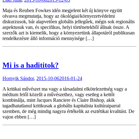
Maja és Reuben Fowkes idén megjelent két új könyve együtt
olvasva megmutatja, hogy az ökológiai/környezetvédelmi
diskurzusok, bár alapvetően globális jellegűek, mégis sok regionális
aspektusuk van, és specifikus, helyi történetekből állnak össze. A
szerzők azt is kiemelik, hogy a környezetünk állapotáról publikusan
rendelkezésre álló információ mennyisége […]
Mi is a hadititok?
Hornyik Sándor
,
2015-10-06
2016-01-24
A kritikai művészet ma vagy a társadalmi elkötelezettség vagy a
médium felől közelít a művészethez, vagy esetleg a kettőt
kombinálja, mint Jacques Ranciere és Claire Bishop, akik
tagadhatatlanul kritikusak a globális kapitalista kultúraiparral
szemben, de még mindig nagyra értékelik az esztétikai kvalitást. De
vajon ebben […]