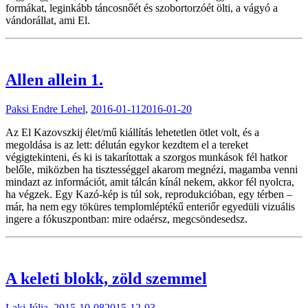
formákat, leginkább táncosnőét és szobortorzóét ölti, a vágyó a
vándorállat, ami El.
Allen allein 1.
Paksi Endre Lehel
,
2016-01-11
2016-01-20
Az El Kazovszkij élet/mű kiállítás lehetetlen ötlet volt, és a
megoldása is az lett: délután egykor kezdtem el a tereket
végigtekinteni, és ki is takarítottak a szorgos munkások fél hatkor
belőle, miközben ha tisztességgel akarom megnézi, magamba venni
mindazt az információt, amit tálcán kínál nekem, akkor fél nyolcra,
ha végzek. Egy Kazó-kép is túl sok, reprodukcióban, egy térben –
már, ha nem egy töküres templomléptékű enteriőr egyedüli vizuális
ingere a fókuszpontban: mire odaérsz, megcsöndesedsz.
A keleti blokk, zöld szemmel
Laki Júlia
,
2015-10-08
2015-12-03