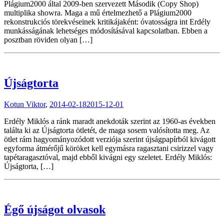
Plágium2000 által 2009-ben szervezett Második (Copy Shop)
multiplika showra. Maga a mű értelmezhető a Plágium2000
rekonstrukciós törekvéseinek kritikájaként: óvatosságra int Erdély
munkásságának lehetséges módosításával kapcsolatban. Ebben a
posztban röviden olyan […]
Újságtorta
Kotun Viktor
,
2014-02-18
2015-12-01
Erdély Miklós a ránk maradt anekdoták szerint az 1960-as években
találta ki az Újságtorta ötletét, de maga sosem valósította meg. Az
ötlet rám hagyományozódott verziója szerint újságpapírból kivágott
egyforma átmérőjű köröket kell egymásra ragasztani csirizzel vagy
tapétaragasztóval, majd ebből kivágni egy szeletet. Erdély Miklós:
Újságtorta, […]
Égő újságot olvasok