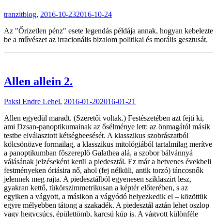
tranzitblog
,
2016-10-23
2016-10-24
Az "Őrizetlen pénz" esete legendás példája annak, hogyan kebelezte
be a művészet az irracionális bizalom politikai és morális gesztusát.
Allen allein 2.
Paksi Endre Lehel
,
2016-01-20
2016-01-21
Allen egyedül maradt. (Szeretői voltak.) Festészetében azt fejti ki,
ami Dzsan-panoptikumainak az ősélménye lett: az önmagától másik
testbe elválasztott kétségbeesését. A klasszikus szobrászatból
kölcsönözve formailag, a klasszikus mitológiából tartalmilag merítve
a panoptikumban főszereplő Galathea alá, a szobor bálvánnyá
válásának jelzéseként kerül a piedesztál. Ez már a hetvenes évekbeli
festményeken óriásira nő, ahol (fej nélküli, antik torzó) táncosnők
jelennek meg rajta. A piedesztálból egyenesen sziklaszirt lesz,
gyakran kettő, tükörszimmetrikusan a képtér előterében, s az
egyiken a vágyott, a másikon a vágyódó helyezkedik el – közöttük
egyre mélyebben tátong a szakadék. A piedesztál aztán lehet oszlop
vagy hegycsúcs, épülettömb, karcsú kúp is. A vágyott különféle