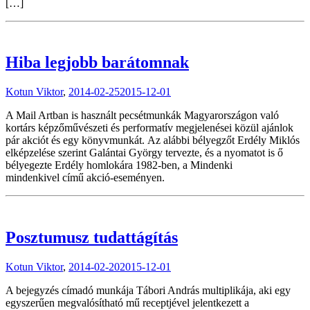
[…]
Hiba legjobb barátomnak
Kotun Viktor
,
2014-02-25
2015-12-01
A Mail Artban is használt pecsétmunkák Magyarországon való
kortárs képzőművészeti és performatív megjelenései közül ajánlok
pár akciót és egy könyvmunkát. Az alábbi bélyegzőt Erdély Miklós
elképzelése szerint Galántai György tervezte, és a nyomatot is ő
bélyegezte Erdély homlokára 1982-ben, a Mindenki
mindenkivel című akció-eseményen.
Posztumusz tudattágítás
Kotun Viktor
,
2014-02-20
2015-12-01
A bejegyzés címadó munkája Tábori András multiplikája, aki egy
egyszerűen megvalósítható mű receptjével jelentkezett a