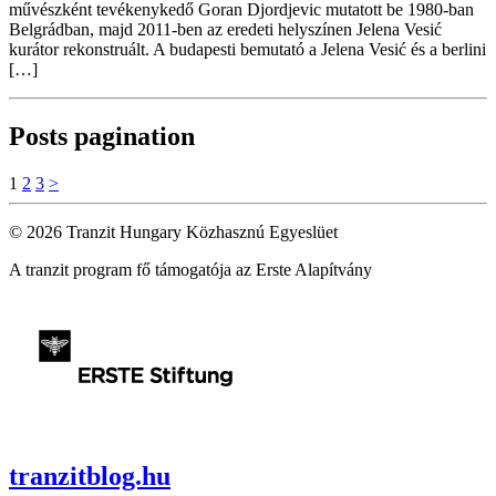
művészként tevékenykedő Goran Djordjevic mutatott be 1980-ban
Belgrádban, majd 2011-ben az eredeti helyszínen Jelena Vesić
kurátor rekonstruált. A budapesti bemutató a Jelena Vesić és a berlini
[…]
Posts pagination
1
2
3
>
© 2026 Tranzit Hungary Közhasznú Egyeslüet
A tranzit program fő támogatója az Erste Alapítvány
tranzitblog.hu