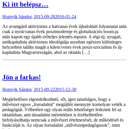
Ki itt belépsz…
Hornyik Sándor
,
2015-09-28
2016-01-24
Az avantgárd aktivizmus a hatvanas évek újbaloldali folyamatai után
csak a nyolcvanas évek posztmodernje és globalizációs boom-ja
után kapott egy újabb erőteljes jelentés-inputot. A régi-új, nyugati,
antikapitalista aktivizmus ideológiája azonban egészen különleges
helyzetben találta magát a kilencvenes évek poszt-szocialista és új-
kapitalista Magyarországán, ahol az oktatás […]
Jön a farkas!
Hornyik Sándor
,
2015-09-22
2015-12-30
Meglehetősen elgondolkodtató, sőt, igen tanulságos, hogy a
művészet egyes „forradalmi” megújítói mennyire komolyan vették a
pedagógiát. Vélhetően egy olyan reális lehetőséget fedeztek fel az
oktatásban, ami társadalmi méretekben is érzékelhetően
befolyásolhatja nemcsak a művészet értelmezését, de működését és
funkcióját is. Az olyan forradalmi „művészetpedagógusok”, mint