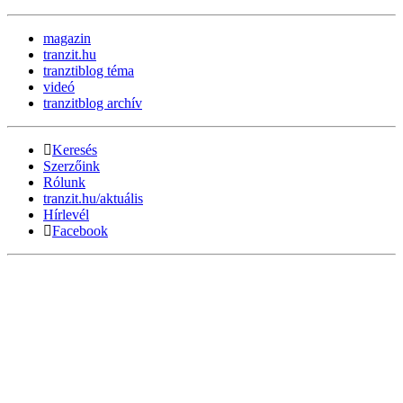
magazin
tranzit.hu
tranztiblog téma
videó
tranzitblog archív
Keresés
Szerzőink
Rólunk
tranzit.hu/aktuális
Hírlevél
Facebook