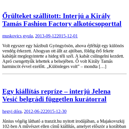
Őrülteket szállított: Interjú a Király
Tamás Fashion Factory alkotócsoporttal
muskovics gyula
,
2013-09-12
2015-12-01
Volt egyszer egy házibuli Gyöngyösön, ahova éjféltájt egy különös
vendég érkezett. Ahogyan ott állt az ajtóban, földig érő fekete
kabátját meglegyintette a hideg téli szél. A kabát csilingelni kezdett.
Apró csengettyűk lehettek a belsejében. Ő volt Király Tamás
harmincöt évvel ezelőtt. „Különleges volt” – mondta […]
Egy kiállítás repríze – interjú Jelena
Vesić belgrádi független kurátorral
hegyi dóra
,
2012-06-22
2015-12-30
Június végéig látható a tranzit.hu nyitott irodájában, a Majakovszkij
102-ben A művészet ellen című kiállítás, amelyet először a korábban