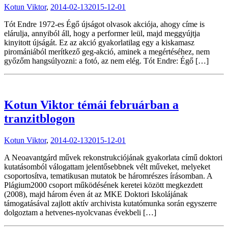
Kotun Viktor
,
2014-02-13
2015-12-01
Tót Endre 1972-es Égő újságot olvasok akciója, ahogy címe is
elárulja, annyiból áll, hogy a performer leül, majd meggyújtja
kinyitott újságát. Ez az akció gyakorlatilag egy a kiskamasz
piromániából merítkező geg-akció, aminek a megértéséhez, nem
győzőm hangsúlyozni: a fotó, az nem elég. Tót Endre: Égő […]
Kotun Viktor témái februárban a
tranzitblogon
Kotun Viktor
,
2014-02-13
2015-12-01
A Neoavantgárd művek rekonstrukciójának gyakorlata című doktori
kutatásomból válogattam jelentősebbnek vélt műveket, melyeket
csoportosítva, tematikusan mutatok be háromrészes írásomban. A
Plágium2000 csoport működésének keretei között megkezdett
(2008), majd három éven át az MKE Doktori Iskolájának
támogatásával zajlott aktív archivista kutatómunka során egyszerre
dolgoztam a hetvenes-nyolcvanas évekbeli […]