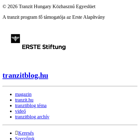
© 2026 Tranzit Hungary Közhasznú Egyeslüet
A tranzit program fő támogatója az Erste Alapítvány
tranzitblog.hu
magazin
tranzit.hu
tranztiblog téma
videó
tranzitblog archív
Keresés
Szerzőink