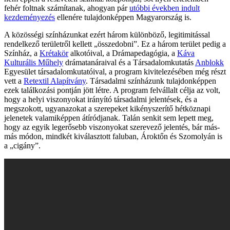
fehér foltnak számítanak, ahogyan pár
utóbbi években indult
kezdeményezés
ellenére tulajdonképpen Magyarország is.
A közösségi színházunkat ezért három különböző, legitimitással
rendelkező területről kellett „összedobni”. Ez a három terület pedig a
Színház, a
Krétakör
alkotóival, a Drámapedagógia, a
Káva
Kulturális Műhely
drámatanáraival és a Társadalomkutatás
Anblokk
Egyesület társadalomkutatóival, a program kivitelezésében még részt
vett a
Retextil Alapítvány
. Társadalmi színházunk tulajdonképpen
ezek találkozási pontján jött létre. A program felvállalt célja az volt,
hogy a helyi viszonyokat irányító társadalmi jelentések, és a
megszokott, ugyanazokat a szerepeket kikényszerítő hétköznapi
jelenetek valamiképpen átíródjanak. Talán senkit sem lepett meg,
hogy az egyik legerősebb viszonyokat szerevező jelentés, bár más-
más módon, mindkét kiválasztott faluban, Ároktőn és Szomolyán is
a „cigány”.