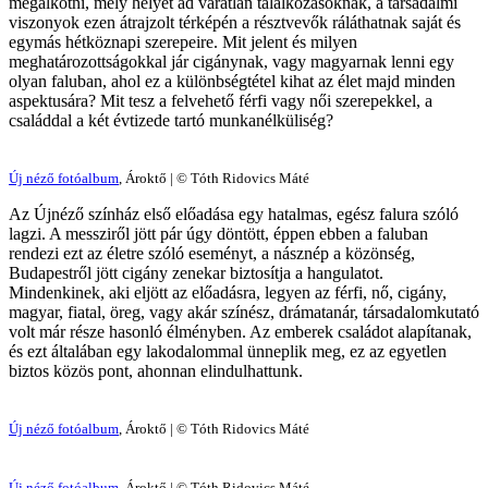
megalkotni, mely helyet ad váratlan találkozásoknak, a társadalmi
viszonyok ezen átrajzolt térképén a résztvevők ráláthatnak saját és
egymás hétköznapi szerepeire. Mit jelent és milyen
meghatározottságokkal jár cigánynak, vagy magyarnak lenni egy
olyan faluban, ahol ez a különbségtétel kihat az élet majd minden
aspektusára? Mit tesz a felvehető férfi vagy női szerepekkel, a
családdal a két évtizede tartó munkanélküliség?
Új néző fotóalbum
, Ároktő | © Tóth Ridovics Máté
Az Újnéző színház első előadása egy hatalmas, egész falura szóló
lagzi. A messziről jött pár úgy döntött, éppen ebben a faluban
rendezi ezt az életre szóló eseményt, a násznép a közönség,
Budapestről jött cigány zenekar biztosítja a hangulatot.
Mindenkinek, aki eljött az előadásra, legyen az férfi, nő, cigány,
magyar, fiatal, öreg, vagy akár színész, drámatanár, társadalomkutató
volt már része hasonló élményben. Az emberek családot alapítanak,
és ezt általában egy lakodalommal ünneplik meg, ez az egyetlen
biztos közös pont, ahonnan elindulhattunk.
Új néző fotóalbum
, Ároktő | © Tóth Ridovics Máté
Új néző fotóalbum
, Ároktő | © Tóth Ridovics Máté