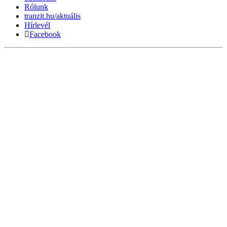
Rólunk
tranzit.hu/aktuális
Hírlevél
Facebook