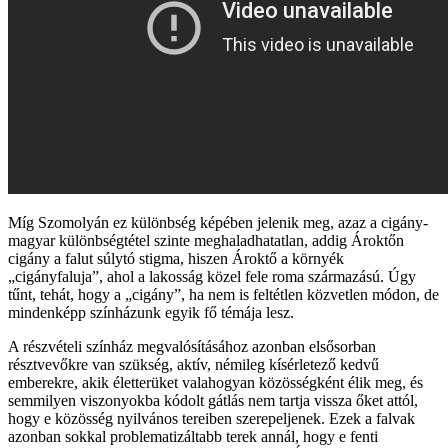
Míg Szomolyán ez különbség képében jelenik meg, azaz a cigány-
magyar különbségtétel szinte meghaladhatatlan, addig Ároktőn
cigány a falut súlytó stigma, hiszen Ároktő a környék
„cigányfaluja”, ahol a lakosság közel fele roma származású. Úgy
tűnt, tehát, hogy a „cigány”, ha nem is feltétlen közvetlen módon, de
mindenképp színházunk egyik fő témája lesz.
A részvételi színház megvalósításához azonban elsősorban
résztvevőkre van szükség, aktív, némileg kísérletező kedvű
emberekre, akik életterüket valahogyan közösségként élik meg, és
semmilyen viszonyokba kódolt gátlás nem tartja vissza őket attól,
hogy e közösség nyilvános tereiben szerepeljenek. Ezek a falvak
azonban sokkal problematizáltabb terek annál, hogy e fenti