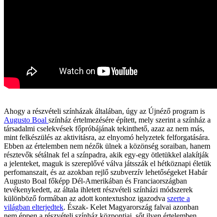
Ahogy a részvételi színházak általában, úgy az Újnéző program is
Augusto Boal
színház értelmezésére épített, mely szerint a színház a
társadalmi cselekvések főpróbájának tekinthető, azaz az nem más,
mint felkészülés az aktivitásra, az elnyomó helyzetek felforgatására.
Ebben az értelemben nem nézők ülnek a közönség soraiban, hanem
résztevők sétálnak fel a színpadra, akik egy-egy ötletükkel alakítják
a jelenteket, maguk is szereplővé válva játsszák el hétköznapi életük
perfomanszait, és az azokban rejlő szubverzív lehetőségeket Habár
Augusto Boal főképp Dél-Amerikában és Franciaországban
tevékenykedett, az általa ihletett részvételi színházi módszerek
különböző formában az adott kontextushoz igazodva
szerte a
világban elterjedtek
. Észak- Kelet Magyarország falvai azonban
nem éppen a részvételi színház központjai, sőt ilyen értelemben