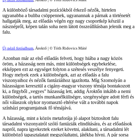
A különböző társadalmi pozíciókból érkező nézők, hirtelen
ugyanabba a buliba csöppennek, ugyanannak a párnak a történetét
hallgatják meg, az előadás végén egy nagy csoportkép készül a
násznépről, képen talán soha nem látott összeállításban jelenik meg a
falu.
Új néző fotóalbum
, Ároktő | © Tóth Ridovics Máté
Azonban már az első előadás felveti, hogy hiába a nagy közös
öröm, a házasság nem más, mint különbségek egybekelése,
ekképpen ezt az egységet folyton a szétesés veszélye fenyegeti.
Hogy melyek ezek a különbségek, azt az előadás a falu
viszonyaihoz és nézők fantáziáihoz igazította. Míg Szomolyán a
házasságon keresztül a cigány-magyar viszony témája bontakozott
ki, a firgyből „vegyes” házasság lett, addig Ároktőn inkább a nemi
különbségek, a tartós munkanélküliségre, szegénységre adott férfi és
női válaszok olykor nyomasztó eltérése vált a további napok
színházi programjainak fő témájává.
A házasság, mint a közös metaforája jó alapot biztosított falu
társadalmi viszonyairól szóló fantáziák elindítására, és az előadások
napról, napra igyekeztek ezeket követni, alakítani, a társadalmi lét
különböző tapasztalatait megszólaltatni, játékba hívni. A pár sorsa