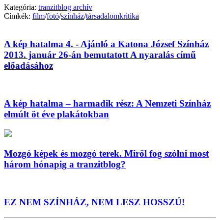
Kategória:
tranzitblog archív
Címkék:
film
/
fotó
/
színház
/
társadalomkritika
A kép hatalma 4. - Ajánló a Katona József Színház
2013. január 26-án bemutatott A nyaralás című
előadásához
A kép hatalma – harmadik rész: A Nemzeti Színház
elmúlt öt éve plakátokban
Mozgó képek és mozgó terek. Miről fog szólni most
három hónapig a tranzitblog?
EZ NEM SZÍNHÁZ, NEM LESZ HOSSZÚ!