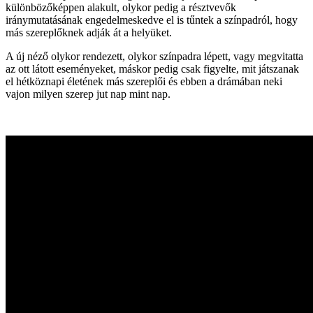
különbözőképpen alakult, olykor pedig a résztvevők
iránymutatásának engedelmeskedve el is tűntek a színpadról, hogy
más szereplőknek adják át a helyüket.
A új néző olykor rendezett, olykor színpadra lépett, vagy megvitatta
az ott látott eseményeket, máskor pedig csak figyelte, mit játszanak
el hétköznapi életének más szereplői és ebben a drámában neki
vajon milyen szerep jut nap mint nap.