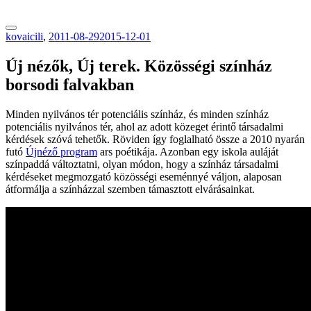
tranzitblog.hu
kovaicili
,
2011-08-29
2015-12-01
Új nézők, Új terek. Közösségi színház
borsodi falvakban
Minden nyilvános tér potenciális színház, és minden színház
potenciális nyilvános tér, ahol az adott közeget érintő társadalmi
kérdések szóvá tehetők. Röviden így foglalható össze a 2010 nyarán
futó
Újnéző program
ars poétikája. Azonban egy iskola auláját
színpaddá változtatni, olyan módon, hogy a színház társadalmi
kérdéseket megmozgató közösségi eseménnyé váljon, alaposan
átformálja a színházzal szemben támasztott elvárásainkat.