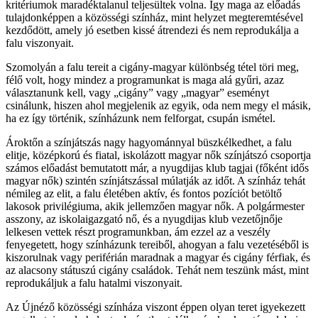
kritériumok maradéktalanul teljesültek volna. Így maga az előadás
tulajdonképpen a közösségi színház, mint helyzet megteremtésével
kezdődött, amely jó esetben kissé átrendezi és nem reprodukálja a
falu viszonyait.
Szomolyán a falu tereit a cigány-magyar különbség tétel töri meg,
félő volt, hogy mindez a programunkat is maga alá gyűri, azaz
választanunk kell, vagy „cigány” vagy „magyar” eseményt
csinálunk, hiszen ahol megjelenik az egyik, oda nem megy el másik,
ha ez így történik, színházunk nem felforgat, csupán ismétel.
Ároktőn a színjátszás nagy hagyománnyal büszkélkedhet, a falu
elitje, középkorú és fiatal, iskolázott magyar nők színjátszó csoportja
számos előadást bemutatott már, a nyugdijas klub tagjai (főként idős
magyar nők) szintén színjátszással múlatják az időt. A színház tehát
némileg az elit, a falu életében aktív, és fontos pozíciót betöltő
lakosok privilégiuma, akik jellemzően magyar nők. A polgármester
asszony, az iskolaigazgató nő, és a nyugdijas klub vezetőjnője
lelkesen vettek részt programunkban, ám ezzel az a veszély
fenyegetett, hogy színházunk tereiből, ahogyan a falu vezetéséből is
kiszorulnak vagy periférián maradnak a magyar és cigány férfiak, és
az alacsony státuszú cigány családok. Tehát nem teszünk mást, mint
reprodukáljuk a falu hatalmi viszonyait.
Az Újnéző közösségi színháza viszont éppen olyan teret igyekezett