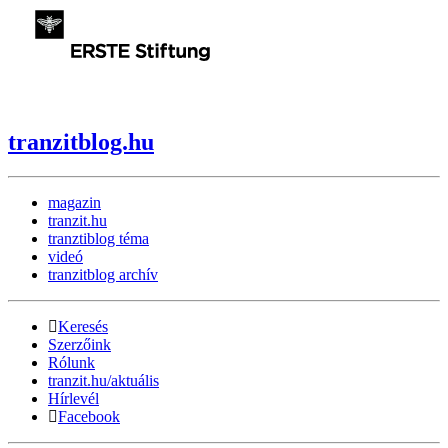
tranzitblog.hu
magazin
tranzit.hu
tranztiblog téma
videó
tranzitblog archív
Keresés
Szerzőink
Rólunk
tranzit.hu/aktuális
Hírlevél
Facebook