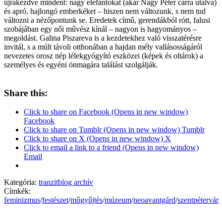
újrakezdve mindent: nagy elefántokat (akár Nagy Péter cárra utalva)
és apró, hajlongó emberkéket – hiszen nem változunk, s nem tud
változni a nézőpontunk se. Eredetek című, gerendákból rótt, falusi
szobájában egy női művész kínál – nagyon is hagyományos –
megoldást. Galina Piszareva is a kezdetekhez való visszatérésre
invitál, s a múlt távoli otthonában a hajdan mély vallásosságáról
nevezetes orosz nép lélekgyógyító eszközei (képek és oltárok) a
személyes és egyéni önmagára találást szolgálják.
Share this:
Click to share on Facebook (Opens in new window)
Facebook
Click to share on Tumblr (Opens in new window) Tumblr
Click to share on X (Opens in new window) X
Click to email a link to a friend (Opens in new window)
Email
Kategória:
tranzitblog archív
Címkék:
feminizmus
/
festészet
/
műgyűjtés
/
múzeum
/
neoavantgárd
/
szentpétervár