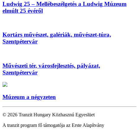
Ludwig 25 – Mellébeszélgetés a Ludwig Múzeum
elmúlt 25 évéről
Kortárs művészet, galériák, művészet-túra,
Szentpétervár
Művészeti tér, városfejlesztés, pályázat,
Szentpétervár
Múzeum a négyzeten
© 2026 Tranzit Hungary Közhasznú Egyeslüet
A tranzit program fő támogatója az Erste Alapítvány