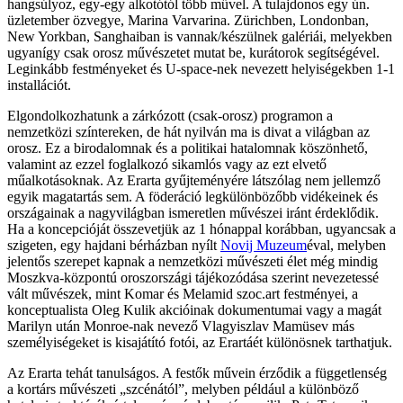
hangsúlyoz, egy-egy alkotótól több művel. A tulajdonos egy ún.
üzletember özvegye, Marina Varvarina. Zürichben, Londonban,
New Yorkban, Sanghaiban is vannak/készülnek galériái, melyekben
ugyanígy csak orosz művészetet mutat be, kurátorok segítségével.
Leginkább festményeket és U-space-nek nevezett helyiségekben 1-1
installációt.
Elgondolkozhatunk a zárkózott (csak-orosz) programon a
nemzetközi színtereken, de hát nyilván ma is divat a világban az
orosz. Ez a birodalomnak és a politikai hatalomnak köszönhető,
valamint az ezzel foglalkozó sikamlós vagy az ezt elvető
műalkotásoknak. Az Erarta gyűjteményére látszólag nem jellemző
egyik magatartás sem. A föderáció legkülönbözőbb vidékeinek és
országainak a nagyvilágban ismeretlen művészei iránt érdeklődik.
Ha a koncepcióját összevetjük az 1 hónappal korábban, ugyancsak a
szigeten, egy hajdani bérházban nyílt
Novij Muzeum
éval, melyben
jelentős szerepet kapnak a nemzetközi művészeti élet még mindig
Moszkva-központú oroszországi tájékozódása szerint nevezetessé
vált művészek, mint Komar és Melamid szoc.art festményei, a
konceptualista Oleg Kulik akcióinak dokumentumai vagy a magát
Marilyn után Monroe-nak nevező Vlagyiszlav Mamüsev más
személyiségeket is kisajátító fotói, az Erartáét különösnek tarthatjuk.
Az Erarta tehát tanulságos. A festők művein érződik a függetlenség
a kortárs művészeti „szcénától”, melyben például a különböző