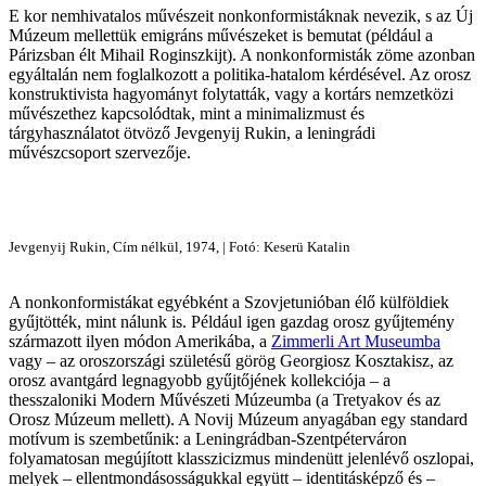
E kor nemhivatalos művészeit nonkonformistáknak nevezik, s az Új
Múzeum mellettük emigráns művészeket is bemutat (például a
Párizsban élt Mihail Roginszkijt). A nonkonformisták zöme azonban
egyáltalán nem foglalkozott a politika-hatalom kérdésével. Az orosz
konstruktivista hagyományt folytatták, vagy a kortárs nemzetközi
művészethez kapcsolódtak, mint a minimalizmust és
tárgyhasználatot ötvöző Jevgenyij Rukin, a leningrádi
művészcsoport szervezője.
Jevgenyij Rukin, Cím nélkül, 1974, | Fotó: Keserü Katalin
A nonkonformistákat egyébként a Szovjetunióban élő külföldiek
gyűjtötték, mint nálunk is. Például igen gazdag orosz gyűjtemény
származott ilyen módon Amerikába, a
Zimmerli Art Museumba
vagy – az oroszországi születésű görög Georgiosz Kosztakisz, az
orosz avantgárd legnagyobb gyűjtőjének kollekciója – a
thesszaloniki Modern Művészeti Múzeumba (a Tretyakov és az
Orosz Múzeum mellett). A Novij Múzeum anyagában egy standard
motívum is szembetűnik: a Leningrádban-Szentpéterváron
folyamatosan megújított klasszicizmus mindenütt jelenlévő oszlopai,
melyek – ellentmondásosságukkal együtt – identitásképző és –