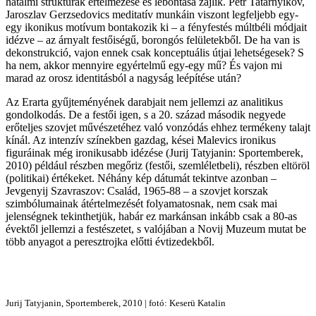
hatalmi struktúrák értelmezése és lebontása zajlik. Petr Tatarnyikov,
Jaroszlav Gerzsedovics meditatív munkáin viszont legfeljebb egy-
egy ikonikus motívum bontakozik ki – a fényfestés múltbéli módjait
idézve – az árnyalt festőiségű, borongós felületekből. De ha van is
dekonstrukció, vajon ennek csak konceptuális útjai lehetségesek? S
ha nem, akkor mennyire egyértelmű egy-egy mű? És vajon mi
marad az orosz identitásból a nagyság leépítése után?
Az Erarta gyűjteményének darabjait nem jellemzi az analitikus
gondolkodás. De a festői igen, s a 20. század második negyede
erőteljes szovjet művészetéhez való vonzódás ehhez termékeny talajt
kínál. Az intenzív színekben gazdag, kései Malevics ironikus
figuráinak még ironikusabb idézése (Jurij Tatyjanin: Sportemberek,
2010) például részben megőriz (festői, szemléletbeli), részben eltöröl
(politikai) értékeket. Néhány kép dátumát tekintve azonban –
Jevgenyij Szavraszov: Család, 1965-88 – a szovjet korszak
szimbólumainak átértelmezését folyamatosnak, nem csak mai
jelenségnek tekinthetjük, habár ez markánsan inkább csak a 80-as
évektől jellemzi a festészetet, s valójában a Novij Muzeum mutat be
több anyagot a peresztrojka előtti évtizedekből.
Jurij Tatyjanin, Sportemberek, 2010 | fotó: Keserü Katalin