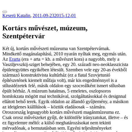
tranzitblog.hu
Keserü Katalin
,
2011-09-23
2015-12-01
Kortárs művészet, múzeum,
Szentpétervár
Két új, kortárs művészeti múzeuma van Szentpétervárnak.
Mindkettő magánalapítású, 2010 nyarán nyíltak meg, egymás után.
Az
Erarta
(era + arta = kb. a művészet kora) a nagyobb, mely a
Vasziljevszkij-sziget belsejében, egy 20. századi neo-neoklasszicista
épületegyüttes egyikében létesült. Szemben vele egy 20-as évekből
származó konstruktivista kultúrház (ez a fiatal Szovjetunió
építészetének kiemelt műfaja volt), már kis engedménnyel is a
stílusidézetek felé, másik oldalon egy szocreálként ismert stílusban
épült bérház. A múzeum hatalmas, 5 emeletes, oszlopsoros
homlokzata mögött mai technikával, szolgáltatásokkal és designnal
ellátott belső terek. Egyik oldalon az állandó gyűjtemény, a másikon
az ideiglenes kiállítások – köztük eladásosak – számára.
Oroszország legnagyobb kortárs művészeti magánmúzeuma ez.
Csak orosz művészeket gyűjt, de különféle irányzatokat, illetve – és
ez figyelemre méltó: a külső meghatározásokat nem tekinti
mérvadónak, a bemutatásban sem. Egyéni teljesítményeket