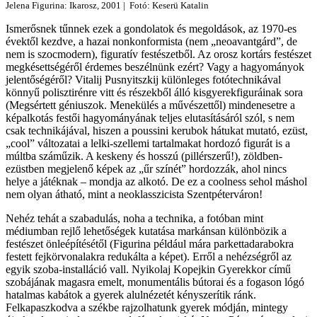
Jelena Figurina: Ikarosz, 2001 | Fotó: Keserü Katalin
Ismerősnek tűnnek ezek a gondolatok és megoldások, az 1970-es
évektől kezdve, a hazai nonkonformista (nem „neoavantgárd”, de
nem is szocmodern), figuratív festészetből. Az orosz kortárs festészet
megkésettségéről érdemes beszélnünk ezért? Vagy a hagyományok
jelentőségéről? Vitalij Pusnyitszkij különleges fotótechnikával
könnyű polisztirénre vitt és részekből álló kisgyerekfiguráinak sora
(Megsértett géniuszok. Menekülés a művészettől) mindenesetre a
képalkotás festői hagyományának teljes elutasításáról szól, s nem
csak technikájával, hiszen a poussini kerubok hátukat mutató, ezüst,
„cool” változatai a lelki-szellemi tartalmakat hordozó figurát is a
múltba száműzik. A keskeny és hosszú (pillérszerű!), zöldben-
ezüstben megjelenő képek az „űr színét” hordozzák, ahol nincs
helye a játéknak – mondja az alkotó. De ez a coolness sehol máshol
nem olyan átható, mint a neoklasszicista Szentpéterváron!
Nehéz tehát a szabadulás, noha a technika, a fotóban mint
médiumban rejlő lehetőségek kutatása markánsan különbözik a
festészet önleépítésétől (Figurina például mára parkettadarabokra
festett fejkörvonalakra redukálta a képet). Erről a nehézségről az
egyik szoba-installáció vall. Nyikolaj Kopejkin Gyerekkor című
szobájának magasra emelt, monumentális bútorai és a fogason lógó
hatalmas kabátok a gyerek alulnézetét kényszerítik ránk.
Felkapaszkodva a székbe rajzolhatunk gyerek módján, mintegy