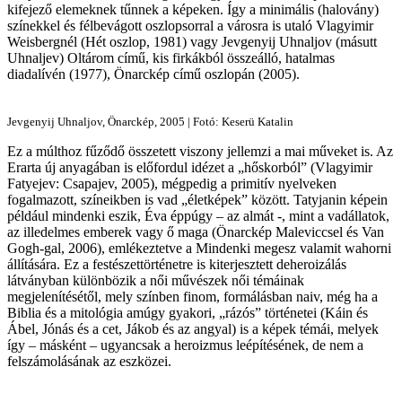
kifejező elemeknek tűnnek a képeken. Így a minimális (halovány)
színekkel és félbevágott oszlopsorral a városra is utaló Vlagyimir
Weisbergnél (Hét oszlop, 1981) vagy Jevgenyij Uhnaljov (másutt
Uhnaljev) Oltárom című, kis firkákból összeálló, hatalmas
diadalívén (1977), Önarckép című oszlopán (2005).
Jevgenyij Uhnaljov, Önarckép, 2005 | Fotó: Keserü Katalin
Ez a múlthoz fűződő összetett viszony jellemzi a mai műveket is. Az
Erarta új anyagában is előfordul idézet a „hőskorból” (Vlagyimir
Fatyejev: Csapajev, 2005), mégpedig a primitív nyelveken
fogalmazott, színeikben is vad „életképek” között. Tatyjanin képein
például mindenki eszik, Éva éppúgy – az almát -, mint a vadállatok,
az illedelmes emberek vagy ő maga (Önarckép Maleviccsel és Van
Gogh-gal, 2006), emlékeztetve a Mindenki megesz valamit wahorni
állítására. Ez a festészettörténetre is kiterjesztett deheroizálás
látványban különbözik a női művészek női témáinak
megjelenítésétől, mely színben finom, formálásban naiv, még ha a
Biblia és a mitológia amúgy gyakori, „rázós” történetei (Káin és
Ábel, Jónás és a cet, Jákob és az angyal) is a képek témái, melyek
így – másként – ugyancsak a heroizmus leépítésének, de nem a
felszámolásának az eszközei.