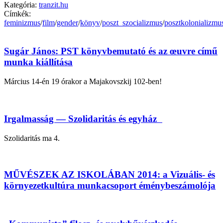
Kategória:
tranzit.hu
Címkék:
feminizmus
/
film
/
gender
/
könyv
/
poszt_szocializmus
/
posztkolonializmu
Sugár János: PST könyvbemutató és az œuvre című
munka kiállítása
Március 14-én 19 órakor a Majakovszkij 102-ben!
Irgalmasság — Szolidaritás és egyház
Szolidaritás ma 4.
MŰVÉSZEK AZ ISKOLÁBAN 2014: a Vizuális- és
környezetkultúra munkacsoport éménybeszámolója