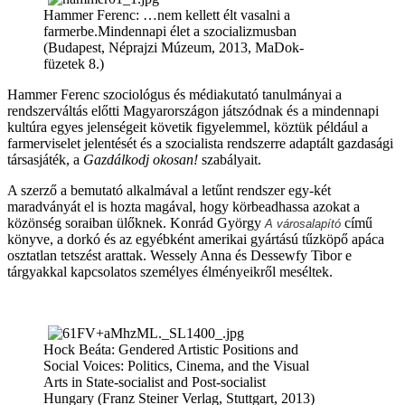
Hammer Ferenc: …nem kellett élt vasalni a
farmerbe.Mindennapi élet a szocializmusban
(Budapest, Néprajzi Múzeum, 2013, MaDok-
füzetek 8.)
Hammer Ferenc szociológus és médiakutató tanulmányai a
rendszerváltás előtti Magyarországon játszódnak és a mindennapi
kultúra egyes jelenségeit követik figyelemmel, köztük például a
farmerviselet jelentését és a szocialista rendszerre adaptált gazdasági
társasjáték, a
Gazdálkodj okosan!
szabályait.
A szerző a bemutató alkalmával a letűnt rendszer egy-két
maradványát el is hozta magával, hogy körbeadhassa azokat a
közönség soraiban ülőknek. Konrád György
című
A városalapító
könyve, a dorkó és az egyébként amerikai gyártású tűzköpő apáca
osztatlan tetszést arattak. Wessely Anna és Dessewfy Tibor e
tárgyakkal kapcsolatos személyes élményeikről meséltek.
Hock Beáta: Gendered Artistic Positions and
Social Voices: Politics, Cinema, and the Visual
Arts in State-socialist and Post-socialist
Hungary (Franz Steiner Verlag, Stuttgart, 2013)