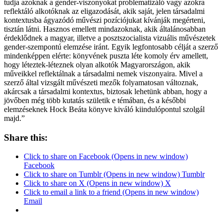
tudja azoknak a gender-viszonyokat problematizáló vagy azokra
reflektáló alkotóknak az eligazodását, akik saját, jelen társadalmi
kontextusba ágyazódó művészi pozíciójukat kívánják megérteni,
tisztán látni. Hasznos emellett mindazoknak, akik általánosabban
érdeklődnek a magyar, illetve a posztszocialista vizuális művészetek
gender-szempontú elemzése iránt. Egyik legfontosabb célját a szerző
mindenképpen elérte: könyvének puszta léte komoly érv amellett,
hogy léteztek-léteznek olyan alkotók Magyarországon, akik
műveikkel reflektálnak a társadalmi nemek viszonyaira. Mivel a
szerző által vizsgált művészeti mezők folyamatosan változnak,
akárcsak a társadalmi kontextus, biztosak lehetünk abban, hogy a
jövőben még több kutatás születik e témában, és a későbbi
elemzéseknek Hock Beáta könyve kiváló kiindulópontul szolgál
majd.”
Share this:
Click to share on Facebook (Opens in new window)
Facebook
Click to share on Tumblr (Opens in new window) Tumblr
Click to share on X (Opens in new window) X
Click to email a link to a friend (Opens in new window)
Email