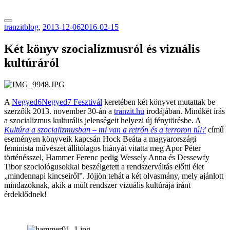
tranzitblog.hu
tranzitblog
,
2013-12-06
2016-02-15
Két könyv szocializmusról és vizuális
kultúráról
A
Negyed6Negyed7 Fesztivál
keretében két könyvet mutattak be
szerzőik 2013. november 30-án a
tranzit.hu
irodájában. Mindkét írás
a szocializmus kulturális jelenségeit helyezi új fénytörésbe. A
Kultúra a szocializmusban – mi van a retrón és a terroron túl?
című
eseményen könyveik kapcsán Hock Beáta a magyarországi
feminista művészet állítólagos hiányát vitatta meg Apor Péter
történésszel, Hammer Ferenc pedig Wessely Anna és Dessewfy
Tibor szociológusokkal beszélgetett a rendszerváltás előtti élet
„mindennapi kincseiről”. Jöjjön tehát a két olvasmány, mely ajánlott
mindazoknak, akik a múlt rendszer vizuális kultúrája iránt
érdeklődnek!