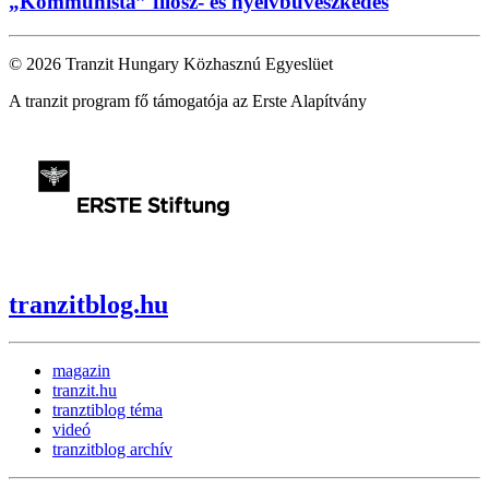
„Kommunista” filosz- és nyelvbűvészkedés
© 2026 Tranzit Hungary Közhasznú Egyeslüet
A tranzit program fő támogatója az Erste Alapítvány
tranzitblog.hu
magazin
tranzit.hu
tranztiblog téma
videó
tranzitblog archív