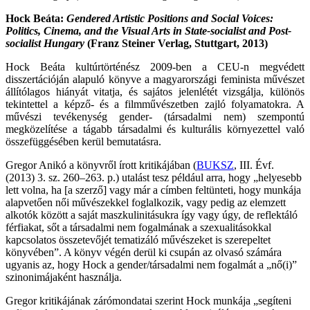
Hock Beáta:
Gendered Artistic Positions and Social Voices:
Politics, Cinema, and the Visual Arts in State-socialist and Post-
socialist Hungary
(Franz Steiner Verlag, Stuttgart, 2013)
Hock Beáta kultúrtörténész 2009-ben a CEU-n megvédett
disszertációján alapuló könyve a magyarországi feminista művészet
állítólagos hiányát vitatja, és sajátos jelenlétét vizsgálja, különös
tekintettel a képző- és a filmművészetben zajló folyamatokra. A
művészi tevékenység gender- (társadalmi nem) szempontú
megközelítése a tágabb társadalmi és kulturális környezettel való
összefüggésében kerül bemutatásra.
Gregor Anikó a könyvről írott kritikájában (
BUKSZ
, III. Évf.
(2013) 3. sz. 260–263. p.) utalást tesz például arra, hogy „helyesebb
lett volna, ha [a szerző] vagy már a címben feltünteti, hogy munkája
alapvetően női művészekkel foglalkozik, vagy pedig az elemzett
alkotók között a saját maszkulinitásukra így vagy úgy, de reflektáló
férfiakat, sőt a társadalmi nem fogalmának a szexualitásokkal
kapcsolatos összetevőjét tematizáló művészeket is szerepeltet
könyvében”. A könyv végén derül ki csupán az olvasó számára
ugyanis az, hogy Hock a gender/társadalmi nem fogalmát a „nő(i)”
szinonimájaként használja.
Gregor kritikájának zárómondatai szerint Hock munkája „segíteni