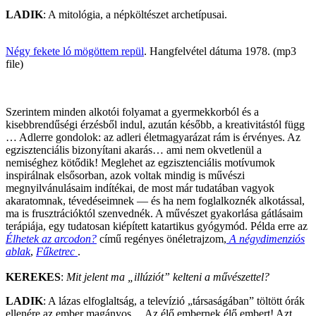
LADIK
: A mitológia, a népköltészet archetípusai.
Négy fekete ló mögöttem repül
. Hangfelvétel dátuma 1978. (mp3
file)
Szerintem minden alkotói folyamat a gyermekkorból és a
kisebbrendűségi érzésből indul, azután később, a kreativitástól függ
… Adlerre gondolok: az adleri életmagyarázat rám is érvényes. Az
egzisztenciális bizonyítani akarás… ami nem okvetlenül a
nemiséghez kötődik! Meglehet az egzisztenciális motívumok
inspirálnak elsősorban, azok voltak mindig is művészi
megnyilvánulásaim indítékai, de most már tudatában vagyok
akaratomnak, tévedéseimnek — és ha nem foglalkoznék alkotással,
ma is frusztrációktól szenvednék. A művészet gyakorlása gátlásaim
terápiája, egy tudatosan kiépített katartikus gyógymód. Példa erre az
Élhetek az arcodon?
című regényes önéletrajzom,
A négydimenziós
ablak
,
Fűketrec
.
KEREKES
:
Mit jelent ma „illúziót” kelteni a művészettel?
LADIK
: A lázas elfoglaltság, a televízió „társaságában” töltött órák
ellenére az ember magányos… Az élő embernek élő embert! Azt