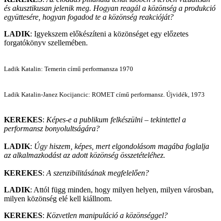
és akusztikusan jelenik meg. Hogyan reagál a közönség a produkció
együttesére, hogyan fogadod te a közönség reakcióját?
LADIK
: Igyekszem előkészíteni a közönséget egy előzetes
forgatókönyv szellemében.
Ladik Katalin: Temerin című performansza 1970
Ladik Katalin-Janez Kocijancic: ROMET című performansz. Újvidék, 1973
KEREKES
:
Képes-e a publikum felkészülni – tekintettel a
performansz bonyolultságára?
LADIK
:
Úgy hiszem, képes, mert elgondolásom magába foglalja
az alkalmazkodást az adott közönség összetételéhez.
KEREKES
:
A szenzibilitásának megfelelően?
LADIK
: Attól függ minden, hogy milyen helyen, milyen városban,
milyen közönség elé kell kiállnom.
KEREKES
:
Közvetlen manipuláció a közönséggel?