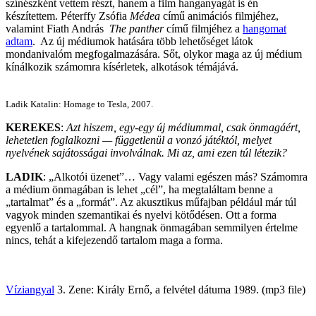
színészként vettem részt, hanem a film hanganyagát is én
készítettem. Péterffy Zsófia
Médea
című animációs filmjéhez,
valamint Fiath András
T
he panther
című filmjéhez a
hangomat
adtam
. Az új médiumok hatására több lehetőséget látok
mondanivalóm megfogalmazására. Sőt, olykor maga az új médium
kínálkozik számomra kísérletek, alkotások témájává.
Ladik Katalin: Homage to Tesla, 2007.
KEREKES
:
Azt hiszem, egy-egy új médiummal, csak önmagáért,
lehetetlen foglalkozni — függetlenül a vonzó játéktól, melyet
nyelvének sajátosságai involválnak. Mi az, ami ezen túl létezik?
LADIK
: „Alkotói üzenet”… Vagy valami egészen más? Számomra
a médium önmagában is lehet „cél”, ha megtaláltam benne a
„tartalmat” és a „formát”. Az akusztikus műfajban például már túl
vagyok minden szemantikai és nyelvi kötődésen. Ott a forma
egyenlő a tartalommal. A hangnak önmagában semmilyen értelme
nincs, tehát a kifejezendő tartalom maga a forma.
Víziangyal
3. Zene: Király Ernő, a felvétel dátuma 1989. (mp3 file)