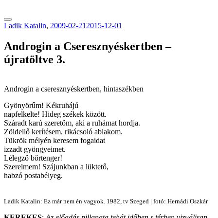
tranzitblog.hu
Ladik Katalin
,
2009-02-21
2015-12-01
Androgin a Cseresznyéskertben –
újratöltve 3.
Androgin a cseresznyéskertben, hintaszékben
Gyönyörűm! Kékruhájú
napfelkelte! Hideg székek között.
Száradt karú szeretőm, aki a ruhámat hordja.
Zöldellő kerítésem, rikácsoló ablakom.
Tükrök mélyén keresem fogaidat
izzadt gyöngyeimet.
Lélegző bőrtenger!
Szerelmem! Szájunkban a lüktető,
habzó postabélyeg.
Ladik Katalin: Ez már nem én vagyok. 1982, tv Szeged | fotó: Hernádi Oszkár
KEREKES
:
Az előadás pillanata tehát időben s térben vizuálisan