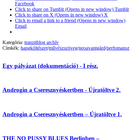
Facebook
Click to share on Tumblr (Opens in new window) Tumblr
Click to share on X (Opens in new window) X
Click to email a link to a friend (Opens in new window)
Email
Kategória:
tranzitblog archív
Címkék:
hangköltészet
/
művészszöveg
/
neoavantgárd
/
perfomansz
Egy pályázat (dokumentáció) - I rész.
Androgin a Cseresznyéskertben - Újratöltve 2.
Androgin a Cseresznyéskertben – Újratöltve 1.
THE NO PUSSY BLUES Berlinben –