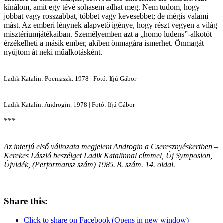
kínálom, amit egy tévé sohasem adhat meg. Nem tudom, hogy
jobbat vagy rosszabbat, többet vagy kevesebbet; de mégis valami
mást. Az emberi lénynek alapvető igénye, hogy részt vegyen a világ
misztériumjátékaiban. Személyemben azt a „homo ludens”-alkotót
érzékelheti a másik ember, akiben önmagára ismerhet. Önmagát
nyújtom át neki műalkotásként.
Ladik Katalin: Poemaszk. 1978 | Fotó: Ifjú Gábor
Ladik Katalin: Androgin. 1978 | Fotó: Ifjú Gábor
***
Az interjú első változata megjelent Androgin a Cseresznyéskertben –
Kerekes László beszélget Ladik Katalinnal címmel, Új Symposion,
Újvidék, (Performansz szám) 1985. 8. szám. 14. oldal.
Share this:
Click to share on Facebook (Opens in new window)