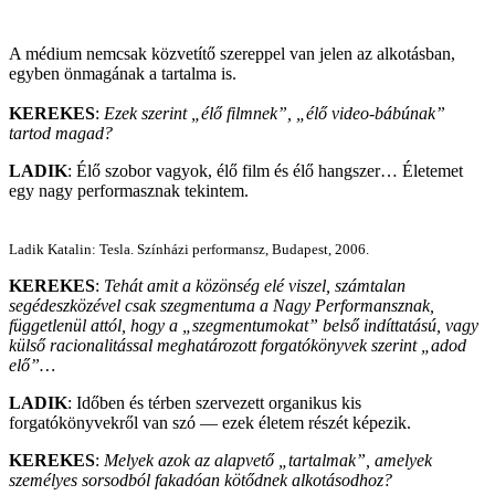
A médium nemcsak közvetítő szereppel van jelen az alkotásban,
egyben önmagának a tartalma is.
KEREKES
:
Ezek szerint „élő filmnek”, „élő video-bábúnak”
tartod magad?
LADIK
: Élő szobor vagyok, élő film és élő hangszer… Életemet
egy nagy performasznak tekintem.
Ladik Katalin: Tesla. Színházi performansz, Budapest, 2006.
KEREKES
:
Tehát amit a közönség elé viszel, számtalan
segédeszközével csak szegmentuma a Nagy Performansznak,
függetlenül attól, hogy a „szegmentumokat” belső indíttatású, vagy
külső racionalitással meghatározott forgatókönyvek szerint „adod
elő”…
LADIK
: Időben és térben szervezett organikus kis
forgatókönyvekről van szó — ezek életem részét képezik.
KEREKES
:
Melyek azok az alapvető „tartalmak”, amelyek
személyes sorsodból fakadóan kötődnek alkotásodhoz?