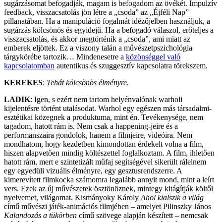
sugárzásomat befogadják, magam is befogadom az övékét. Impulzív
feedback, visszacsatolás jön létre a „csoda” az „Éjféli Nap”
pillanatában. Ha a manipuláció fogalmát idézőjelben használjuk, a
sugárzás kölcsönös és egyidejű. Ha a befogadó válaszol, erőteljes a
visszacsatolás, és akkor megtörténik a „csoda”, ami miatt az
emberek eljöttek. Ez a viszony talán a művészetpszichológia
tárgykörébe tartozik… Mindenesetre a
közönséggel való
kapcsolatomban
autentikus és szuggesztív kapcsolatra törekszem.
KEREKES
:
Tehát kölcsönös élményre.
LADIK
: Igen, s ezért nem tartom helyénvalónak warholi
kijelentésre történt utalásodat. Warhol egy egészen más társadalmi-
esztétikai közegnek a produktuma, mint én. Tevékenysége, nem
tagadom, hatott rám is. Nem csak a happening-jeire és a
performanszaira gondolok, hanem a filmjeire, videóira. Nem
mondhatom, hogy kezdetben kimondottan érdekelt volna a film,
hiszen alapvetően mindig költészettel foglalkoztam. A film, ihletően
hatott rám, mert e szintetizált műfaj segítségével sikerült rálelnem
egy egyedüli vizuális élményre, egy gesztusrendszerre. A
kimerevített filmkocka számomra legalább annyit mond, mint a leírt
vers. Ezek az új művészetek ösztönöznek, mintegy kitágítják költői
nyelvemet, világomat. Kismányoky Károly
Ahol kialszik a világ
című művészi játék-animációs filmjében – amelyet Pilinszky János
Kalandozás a tükörben
című szövege alapján készített – nemcsak