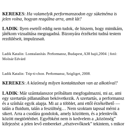
KEREKES
:
Ha valamelyik performanszodon egy süketnéma is
jelen volna, hogyan reagálna arra, amit lát?
LADIK
: Ilyen esetről eddig nem tudok, de hiszem, hogy mimikám,
játékom vizualitása megragadná. Bizonyára érzékelni tudná testem
rezdüléseit, impulzusait.
Ladik Katalin: Lomtalanítás. Performansz, Budapest, A38 hajó,2004. | fotó:
Molnár Edvárd
Ladik Katalin: Trip-ti-chon. Performansz, Szigliget, 2008.
KEREKES
:
A közönség milyen kontaktusban van az alkotóval?
LADIK
: Már számtalanszor próbáltam megfogalmazni, mi az, ami
egy szertartás pillanatában bekövetkezik. A szertartás, a performansz
és a színház egyik alapja. Mi az a többlet, ami ettől érzékelhető —
talán a fluidum, talán a feszültség… Nem szoktam tapssal mérni a
sikert. Arra a csodára gondolok, amely közöttem, és a jelenlevők
között megtörténhet. Egyébként nem is kedvelem a „közönség”
kifejezést: a jelen levő embereket „résztvevőknek” tekintem, s mikor