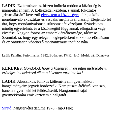
LADIK
: Ez természetes, hiszen indirekt módon a közönség is
manipulál engem. A költészettel kezdem, s annak fokozatos
„destruálásán” keresztül
elvezetem a közönséget
a líra, a költői
mondanivaló akusztikus és vizuális megnyilvánulásáig. Elegendő fél
óra, hogy mondanivalómat, stílusomat felvázoljam. Szándékom
mindig egyértelmű, és a közönségtől függ annak elfogadása vagy
elvetése. Nagyon fontos az emberek érzékenysége, ráérzése.
Számítok rá, hogy egy réteget meglepetésként sokkol az előadásom
és ez öntudatlan védekező mechanizmust indít be nála.
Ladik Katalin: Performansz. 1982, Budapest, FMK. | fotó: Moldován Domokos
KEREKES
:
Gondolod, hogy a közönség ilyen intim mélységben,
erőteljes intenzitással éli át a kivetített tartalmakat?
LADIK
: Akusztikus, fónikus költeményeim gyermekkori
hangélményeim jegyeit hordozzák. Nem puszta átélésről van szó,
hanem a gyermeki lét felidézéséről. Hangommal saját
gyermekkorára emlékeztetem a hallgatót…
Sirató
, hangfelvétel dátuma 1978. (mp3 File)