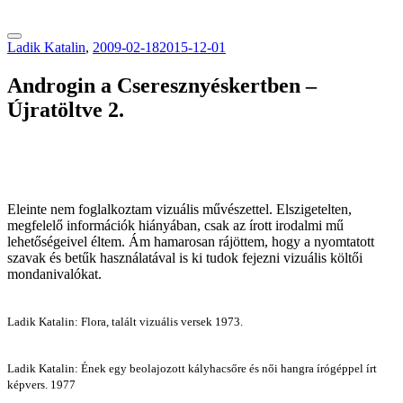
tranzitblog.hu
Ladik Katalin
,
2009-02-18
2015-12-01
Androgin a Cseresznyéskertben –
Újratöltve 2.
Eleinte nem foglalkoztam vizuális művészettel. Elszigetelten,
megfelelő információk hiányában, csak az írott irodalmi mű
lehetőségeivel éltem. Ám hamarosan rájöttem, hogy a nyomtatott
szavak és betűk használatával is ki tudok fejezni vizuális költői
mondanivalókat.
Ladik Katalin: Flora, talált vizuális versek 1973.
Ladik Katalin: Ének egy beolajozott kályhacsőre és női hangra írógéppel írt
képvers. 1977