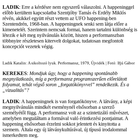
LADIK
: Erre a kérdésre nem egyszerű válaszolni. A happeninggel
előbb kerültem kapcsolatba Szentjóby Tamás és Erdély Miklós
révén, akikkel együtt részt vettem az UFO happening-ben
Szentendrén, 1968-ban. A happeningnek senki sem látja előre a
kimenetelét. Szerintem nemcsak formai, hanem tartalmi különbség is
létezik e két meg nyilvánulás között, hiszen a performanszban
többnyire részletesen kitervelt dolgokat, tudatosan megfontolt
koncepciót vezetek végig.
Ladik Katalin: A sikoltozó lyuk. Performansz, 1979, Újvidék | Fotó: Ifjú Gábor
KEREKES
:
Mondjuk úgy, hogy a happening spontánabb
megnyilatkozás, míg a performansz programszerűen előrelátott
folyamat, tehát végső soron „forgatókönyvvel” rendelkezik. És a
„vizualitás”?
LADIK
: A happeningnek is van forgatókönyve. A látvány, a képi
megnyilvánulás mindkét eseménynél elsősorban a szerző
személyétől függ. A performansz volt az a szintetizáló művészet,
amelyben megtaláltam a formával való érintkezési pontjaimat. A
happening elsősorban érzelmi sokkot jelentett és kinyitotta a
szemem. Általa egy új látványkultúrával, új típusú irodalommal
ismerkedtem meg.