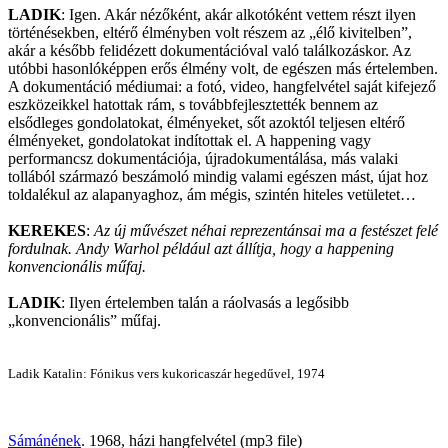
LADIK
: Igen. Akár nézőként, akár alkotóként vettem részt ilyen
történésekben, eltérő élményben volt részem az „élő kivitelben”,
akár a később felidézett dokumentációval való találkozáskor. Az
utóbbi hasonlóképpen erős élmény volt, de egészen más értelemben.
A dokumentáció médiumai: a fotó, video, hangfelvétel saját kifejező
eszközeikkel hatottak rám, s továbbfejlesztették bennem az
elsődleges gondolatokat, élményeket, sőt azoktól teljesen eltérő
élményeket, gondolatokat indítottak el. A happening vagy
performancsz dokumentációja, újradokumentálása, más valaki
tollából származó beszámoló mindig valami egészen mást, újat hoz
toldalékul az alapanyaghoz, ám mégis, szintén hiteles vetületet…
KEREKES
:
Az új művészet néhai reprezentánsai ma a festészet felé
fordulnak. Andy Warhol például azt állítja, hogy a happening
konvencionális műfaj.
LADIK
: Ilyen értelemben talán a ráolvasás a legősibb
„konvencionális” műfaj.
Ladik Katalin: Fónikus vers kukoricaszár hegedűvel, 1974
Sámánének
. 1968, házi hangfelvétel (mp3 file)