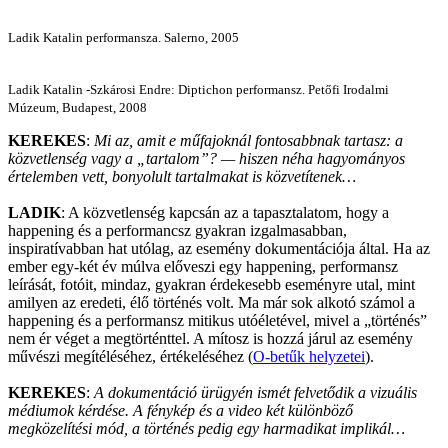
Ladik Katalin performansza. Salerno, 2005
Ladik Katalin -Szkárosi Endre: Diptichon performansz. Petőfi Irodalmi
Múzeum, Budapest, 2008
KEREKES
:
Mi az, amit e műfajoknál fontosabbnak tartasz: a
közvetlenség vagy a „tartalom”? — hiszen néha hagyományos
értelemben vett, bonyolult tartalmakat is közvetítenek…
LADIK
: A közvetlenség kapcsán az a tapasztalatom, hogy a
happening és a performancsz gyakran izgalmasabban,
inspiratívabban hat utólag, az esemény dokumentációja által. Ha az
ember egy-két év múlva előveszi egy happening, performansz
leírását, fotóit, mindaz, gyakran érdekesebb eseményre utal, mint
amilyen az eredeti, élő történés volt. Ma már sok alkotó számol a
happening és a performansz mitikus utóéletével, mivel a „történés”
nem ér véget a megtörténttel. A mítosz is hozzá járul az esemény
művészi megítéléséhez, értékeléséhez (
O-betűk helyzetei
).
KEREKES
:
A dokumentáció ürügyén ismét felvetődik a vizuális
médiumok kérdése. A fénykép és a video két különböző
megközelítési mód, a történés pedig egy harmadikat implikál…