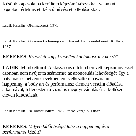
Később kapcsolatba kerültem képzőművészekkel, valamint a
tágabban értelmezett képzőművészeti alkotásokkal.
Ladik Katalin: Ólomszonett. 1973
Ladik Katalin: Aki amiatt a harang szól. Kassák Lajos emlékének. Kollázs,
1987.
KEREKES
:
Közvetett vagy közvetlen kontaktusról volt szó?
LADIK
: Mindkettőről. A klasszikus értelemben vett képzőművészet
azonban nem nyújtotta számomra az azonosulás lehetőségét. Így a
hatvanas és hetvenes években én is elkezdtem használni a
happening, a body art és performansz elemeit verseim előadása
alkalmával, felfedeztem a vizuális megnyilvánulás és a költészet
eleven kapcsolatát.
Ladik Katalin: Pseudosculpture. 1982 | fotó: Varga S. Tibor
KEREKES
:
Milyen különbséget látsz a happening és a
performansz között?