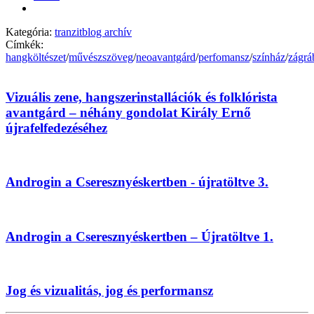
Kategória:
tranzitblog archív
Címkék:
hangköltészet
/
művészszöveg
/
neoavantgárd
/
perfomansz
/
színház
/
zágrá
Vizuális zene, hangszerinstallációk és folklórista
avantgárd – néhány gondolat Király Ernő
újrafelfedezéséhez
Androgin a Cseresznyéskertben - újratöltve 3.
Androgin a Cseresznyéskertben – Újratöltve 1.
Jog és vizualitás, jog és performansz