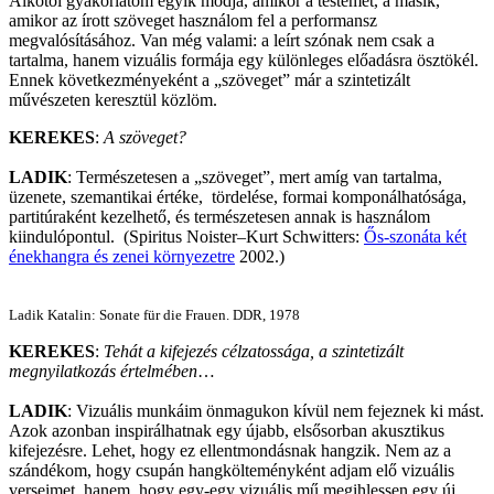
Alkotói gyakorlatom egyik módja, amikor a testemet, a másik,
amikor az írott szöveget használom fel a performansz
megvalósításához. Van még valami: a leírt szónak nem csak a
tartalma, hanem vizuális formája egy különleges előadásra ösztökél.
Ennek következményeként a „szöveget” már a szintetizált
művészeten keresztül közlöm.
KEREKES
:
A szöveget?
LADIK
: Természetesen a „szöveget”, mert amíg van tartalma,
üzenete, szemantikai értéke, tördelése, formai komponálhatósága,
partitúraként kezelhető, és természetesen annak is használom
kiindulópontul. (Spiritus Noister–Kurt Schwitters:
Ős-szonáta két
énekhangra és zenei környezetre
2002.)
Ladik Katalin: Sonate für die Frauen. DDR, 1978
KEREKES
:
Tehát a kifejezés célzatossága, a szintetizált
megnyilatkozás értelmében
…
LADIK
: Vizuális munkáim önmagukon kívül nem fejeznek ki mást.
Azok azonban inspirálhatnak egy újabb, elsősorban akusztikus
kifejezésre. Lehet, hogy ez ellentmondásnak hangzik. Nem az a
szándékom, hogy csupán hangkölteményként adjam elő vizuális
verseimet, hanem, hogy egy-egy vizuális mű megihlessen egy új