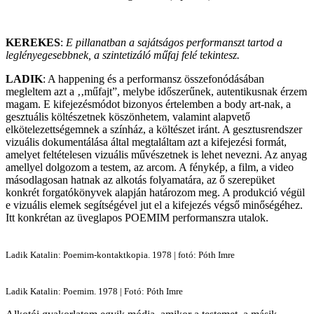
KEREKES
:
E pillanatban a sajátságos performanszt tartod a
leglényegesebbnek, a szintetizáló műfaj felé tekintesz.
LADIK
: A happening és a performansz összefonódásában
megleltem azt a ‚‚műfajt”, melybe időszerűnek, autentikusnak érzem
magam. E kifejezésmódot bizonyos értelemben a body art-nak, a
gesztuális költészetnek köszönhetem, valamint alapvető
elkötelezettségemnek a színház, a költészet iránt. A gesztusrendszer
vizuális dokumentálása által megtaláltam azt a kifejezési formát,
amelyet feltételesen vizuális művészetnek is lehet nevezni. Az anyag
amellyel dolgozom a testem, az arcom. A fénykép, a film, a video
másodlagosan hatnak az alkotás folyamatára, az ő szerepüket
konkrét forgatókönyvek alapján határozom meg. A produkció végül
e vizuális elemek segítségével jut el a kifejezés végső minőségéhez.
Itt konkrétan az üveglapos POEMIM performanszra utalok.
Ladik Katalin: Poemim-kontaktkopia. 1978 | fotó: Póth Imre
Ladik Katalin: Poemim. 1978 | Fotó: Póth Imre