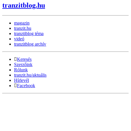
tranzitblog.hu
magazin
tranzit.hu
tranztiblog téma
videó
tranzitblog archív
Keresés
Szerzőink
Rólunk
tranzit.hu/aktuális
Hírlevél
Facebook