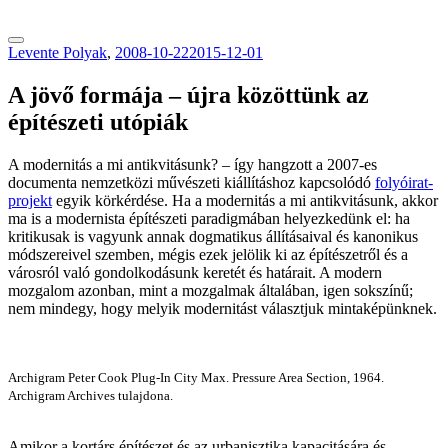
tranzitblog.hu
Levente Polyak
,
2008-10-22
2015-12-01
A jövő formája – újra közöttünk az
építészeti utópiák
A modernitás a mi antikvitásunk? – így hangzott a 2007-es
documenta nemzetközi művészeti kiállításhoz kapcsolódó
folyóirat-
projekt
egyik körkérdése. Ha a modernitás a mi antikvitásunk, akkor
ma is a modernista építészeti paradigmában helyezkedünk el: ha
kritikusak is vagyunk annak dogmatikus állításaival és kanonikus
módszereivel szemben, mégis ezek jelölik ki az építészetről és a
városról való gondolkodásunk keretét és határait. A modern
mozgalom azonban, mint a mozgalmak általában, igen sokszínű;
nem mindegy, hogy melyik modernitást választjuk mintaképünknek.
Archigram Peter Cook Plug-In City Max. Pressure Area Section, 1964.
Archigram Archives tulajdona.
Amikor a kortárs építészet és az urbanisztika kapacitására és