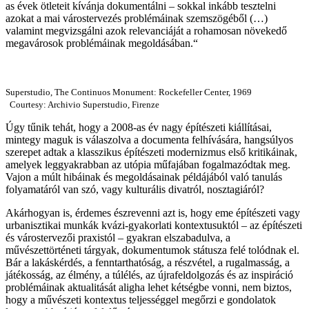
as évek ötleteit kívánja dokumentálni – sokkal inkább tesztelni
azokat a mai várostervezés problémáinak szemszögéből (…)
valamint megvizsgálni azok relevanciáját a rohamosan növekedő
megavárosok problémáinak megoldásában.“
Superstudio, The Continuos Monument: Rockefeller Center, 1969
Courtesy: Archivio Superstudio, Firenze
Úgy tűnik tehát, hogy a 2008-as év nagy építészeti kiállításai,
mintegy maguk is válaszolva a documenta felhívására, hangsúlyos
szerepet adtak a klasszikus építészeti modernizmus első kritikáinak,
amelyek leggyakrabban az utópia műfajában fogalmazódtak meg.
Vajon a múlt hibáinak és megoldásainak példájából való tanulás
folyamatáról van szó, vagy kulturális divatról, nosztagiáról?
Akárhogyan is, érdemes észrevenni azt is, hogy eme építészeti vagy
urbanisztikai munkák kvázi-gyakorlati kontextusuktól – az építészeti
és várostervezői praxistól – gyakran elszabadulva, a
művészettörténeti tárgyak, dokumentumok státusza felé tolódnak el.
Bár a lakáskérdés, a fenntarthatóság, a részvétel, a rugalmasság, a
játékosság, az élmény, a túlélés, az újrafeldolgozás és az inspiráció
problémáinak aktualitását aligha lehet kétségbe vonni, nem biztos,
hogy a művészeti kontextus teljességgel megőrzi e gondolatok