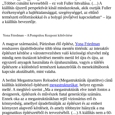
„Többet csinálni kevesebből – ez volt Fuller hitvallása. (…) A
kiállítás újszerű perspektívát kínál mindazoknak, akik osztják Fuller
érzékenységét a hajléktalansággal, szegénységgel, az eltűnő
természeti erőforrásokkal és a bolygó jövőjével kapcsolatban“ – írja
a kiállítás bevezetője.
Yona Friedman – A Pompidou Kozpont kibővítése
A magyar származású, Párizsban élő építész,
Yona Friedman
rendszeres újrafelfedezése több téma mentén történik: az interaktív
építészet kérdése a várostervezésben való közösségi részvétel még
mindig nem tisztázott kérdései mentén merül fel újra és újra, az
egyszerű anyagok használata és újrahasználata, vagyis a túlélés
építészete a különböző természeti katasztrófák és menekülttáborok
kapcsán akutálisabb, mint valaha.
A berlini Megastructures Reloaded (Megastruktúrák újratöltve) című
kiállítás különböző építészeti
megastrukturúkat
helyez egymás
mellé. A meghívó szerint „Ma a megastruktúrák elve ismét fontos a
designerek, építészek és művészek fiatal generációja számára.
Ennek oka az a megastruktúrákban rejlő vizionárius erő és
könnyedség, amellyel újradefiniálják az építészet és az emberi
környezet alapvető kérdéseit, és amely többnyire hiányzik a ma
pragmatikus építészetéből és tervezéséből. (…) A kiállítás nem a 60-