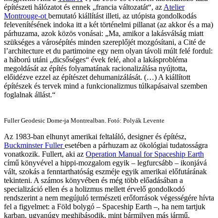
építészeti hálózatot és ennek „francia változatát“, az
Atelier
Montrouge-ot
bemutató kiállítást illeti, az utópista gondolkodás
felevenítésének indoka itt a két történelmi pillanat (az akkor és a ma)
párhuzama, azok közös vonásai: „Ma, amikor a lakásválság miatt
szükséges a városépítés minden szereplőjét mozgósítani, a Cité de
l’architecture et du partimoine egy nem olyan távoli múlt felé fordul:
a háború utáni „dicsőséges“ évek felé, ahol a lakásprobléma
megoldását az építés folyamatának racionalizálása nyújtotta,
előidézve ezzel az építészet dehumanizálását. (…) A kiállított
építészek és tervek mind a funkcionalizmus túlkapásaival szemben
foglalnak állást.“
Fuller Geodesic Dome-ja Montrealban. Fotó: Polyák Levente
Az 1983-ban elhunyt amerikai feltaláló, designer és építész,
Buckminster Fuller
esetében a párhuzam az ökológiai tudatosságra
vonatkozik. Fullert, aki az
Operation Manual for Spaceship Earth
című könyvével a hippi-mozgalom egyik – legfurcsább – ikonjává
vált, szokás a fenntarthatóság eszméje egyik amerikai előfutárának
tekinteni. A számos könyvében és még több előadásában a
specializáció ellen és a holizmus mellett érvelő gondolkodó
rendszerint a nem megújuló természeti erőforrások végességére hívta
fel a figyelmet: a Föld bolygó – Spaceship Earth –, ha nem tartjuk
karban, ugyanúgy meghibásodik, mint bármilyen más jármű.