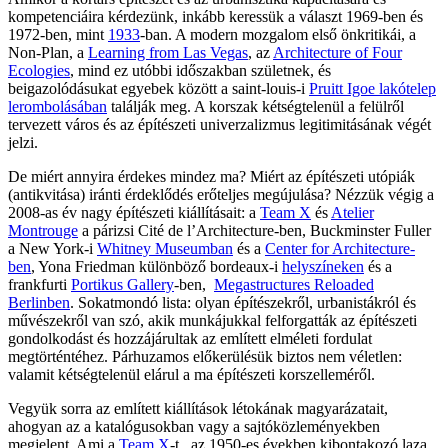
kompetenciáira kérdezünk, inkább keressük a választ 1969-ben és
1972-ben, mint
1933
-ban. A modern mozgalom első önkritikái, a
Non-Plan, a
Learning from Las Vegas
, az
Architecture of Four
Ecologies
, mind ez utóbbi időszakban születnek, és
beigazolódásukat egyebek között a saint-louis-i
Pruitt Igoe lakótelep
lerombolásában
találják meg. A korszak kétségtelenül a felülről
tervezett város és az építészeti univerzalizmus legitimitásának végét
jelzi.
De miért annyira érdekes mindez ma? Miért az építészeti utópiák
(antikvitása) iránti érdeklődés erőteljes megújulása? Nézzük végig a
2008-as év nagy építészeti kiállításait: a
Team X
és
Atelier
Montrouge
a párizsi Cité de l’Architecture-ben, Buckminster Fuller
a New York-i
Whitney Museumban
és a
Center for Architecture-
ben
, Yona Friedman különböző bordeaux-i
helyszíneken
és a
frankfurti
Portikus Gallery
-ben,
Megastructures Reloaded
Berlinben
. Sokatmondó lista: olyan építészekről, urbanistákról és
művészekről van szó, akik munkájukkal felforgatták az építészeti
gondolkodást és hozzájárultak az említett elméleti fordulat
megtörténtéhez. Párhuzamos előkerülésük biztos nem véletlen:
valamit kétségtelenül elárul a ma építészeti korszelleméről.
Vegyük sorra az említett kiállítások létokának magyarázatait,
ahogyan az a katalógusokban vagy a sajtóközleményekben
megjelent. Ami a
Team X
-t , az 1950-es években kibontakozó laza