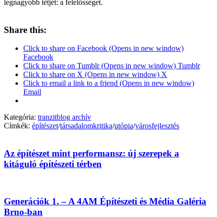
legnagyobb tétjét: a felelősséget.
Share this:
Click to share on Facebook (Opens in new window)
Facebook
Click to share on Tumblr (Opens in new window) Tumblr
Click to share on X (Opens in new window) X
Click to email a link to a friend (Opens in new window)
Email
Kategória:
tranzitblog archív
Címkék:
építészet
/
társadalomkritika
/
utópia
/
városfejlesztés
Az építészet mint performansz: új szerepek a
kitáguló építészeti térben
Generációk 1. – A 4AM Építészeti és Média Galéria
Brno-ban