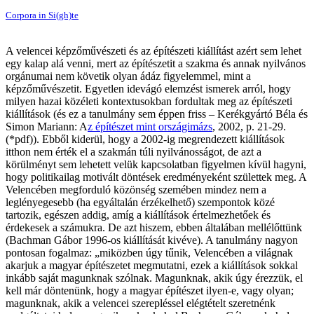
Corpora in Si(gh)te
A velencei képzőművészeti és az építészeti kiállítást azért sem lehet
egy kalap alá venni, mert az építészetit a szakma és annak nyilvános
orgánumai nem követik olyan ádáz figyelemmel, mint a
képzőművészetit. Egyetlen idevágó elemzést ismerek arról, hogy
milyen hazai közéleti kontextusokban fordultak meg az építészeti
kiállítások (és ez a tanulmány sem éppen friss – Kerékgyártó Béla és
Simon Mariann: A
z építészet mint országimázs
, 2002, p. 21-29.
(*pdf)). Ebből kiderül, hogy a 2002-ig megrendezett kiállítások
itthon nem érték el a szakmán túli nyilvánosságot, de azt a
körülményt sem lehetett velük kapcsolatban figyelmen kívül hagyni,
hogy politikailag motivált döntések eredményeként születtek meg. A
Velencében megforduló közönség szemében mindez nem a
leglényegesebb (ha egyáltalán érzékelhető) szempontok közé
tartozik, egészen addig, amíg a kiállítások értelmezhetőek és
érdekesek a számukra. De azt hiszem, ebben általában mellélőttünk
(Bachman Gábor 1996-os kiállítását kivéve). A tanulmány nagyon
pontosan fogalmaz: „miközben úgy tűnik, Velencében a világnak
akarjuk a magyar építészetet megmutatni, ezek a kiállítások sokkal
inkább saját magunknak szólnak. Magunknak, akik úgy érezzük, el
kell már döntenünk, hogy a magyar építészet ilyen-e, vagy olyan;
magunknak, akik a velencei szerepléssel elégtételt szeretnénk