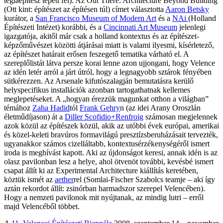
téglaépítész lépett fel). Az Out There: Architecture Beyond Building
(Ott kint: építészet az építésen túl) címet választotta
Aaron Betsky
kurátor, a
San Francisco Museum of Modern Art
és a
NAi
(Holland
Építészeti Intézet) korábbi, és a
Cincinnati Art Museum
jelenlegi
igazgatója, akitől már csak a holland kontextus és az építészet-
képzőművészet közötti átjárásai miatt is valami ilyesmi, kísérletező,
az építészet határait erősen feszegető tematika várható el. A
szereplőlistát látva persze korai lenne azon ujjongani, hogy Velence
az idén letér arról a járt útról, hogy a legnagyobb sztárok fényében
sütkérezzen. Az Arsenale kifutószalagján bemutatásra kerülő
helyspecifikus installációk azonban tartogathatnak kellemes
meglepetéseket. A „hogyan érezzük magunkat otthon a világban”
témához
Zaha Hadid
tól
Frank Gehry
n (az idei Arany Oroszlán
életműdíjason) át a
Diller Scofidio+Renfroig
számosan megjelennek
azok közül az építészek közül, akik az utóbbi évek európai, amerikai
és közel-keleti bravúros formavilágú presztízsberuházásait tervezték,
ugyanakkor számos cizelláltabb, kontextusérzékenységéről ismert
iroda is meghívást kapott. Aki az újdonságot keresi, annak idén is az
olasz pavilonban lesz a helye, ahol ötvenöt további, kevésbé ismert
csapat állít ki az Experimental Architecture kiállítás keretében,
köztük ismét az
aether
rel (Somlai-Fischer Szabolcs teamje – aki így
aztán rekordot állít: zsinórban harmadszor szerepel Velencében).
Hogy a nemzeti pavilonok mit nyújtanak, az mindig lutri – erről
majd Velencéből többet.