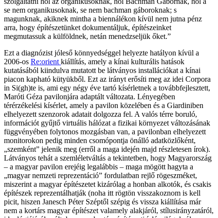
szolgáltatni hol az organikusoknak, hol Bachman Gábornak, hol a
se nem organikusoknak, se nem bachman gáboroknak; s
magunknak, akiknek mintha a biennálékon kívül nem jutna pénz
arra, hogy építészetünket dokumentáljuk, építészeinket
megmutassuk a külföldnek, netán menedzseljük őket.”
Ezt a diagnózist jóleső könnyedséggel helyezte hatályon kívül a
2006-os
Re:orient
kiállítás, amely a kínai kulturális hatások
kutatásából kiindulva mutatott be látványos installációkat a kínai
piacon kapható kütyükből. Ezt az irányt erősíti meg az idei Corpora
in Si(gh)te is, ami egy négy éve tartó kísérletnek a továbbfejlesztett,
Maróti Géza pavilonjára adaptált változata. Lényegében
térérzékelési kísérlet, amely a pavilon közelében és a Giardiniben
elhelyezett szenzorok adatait dolgozza fel. A valós térre boruló,
információt gyűjtő virtuális hálózat a fizikai környezet változásának
függvényében folytonos mozgásban van, a pavilonban elhelyezett
monitorokon pedig minden csomópontja önálló adatközlőként,
„szemként” jelenik meg (erről a maga idején majd részletesen írok).
Látványos tehát a szemléletváltás a tekintetben, hogy Magyarország
– a magyar pavilon erejéig legalábbis – maga mögött hagyta a
„magyar nemzeti reprezentáció” fordulatban rejlő rögeszméket,
miszerint a magyar építészetet kizárólag a honban alkotók, és csakis
építészek reprezentálhatják (noha itt rögtön visszakoznom is kell
picit, hiszen Janesch Péter Széptől szépig és vissza kiállítása már
nem a kortárs magyar építészet valamely alakjáról, stílusirányzatáról,