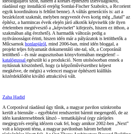
ideológiájáról szólt, hanem a kortárs építészeti ízlésvilágokról,
ráadásul egy installáció erejéig Somlai-Fischer Szabolcs, a Re:orient
egyik koordinátora is feltűnt benne). A váltás generációs is: azt a
bezárkózott szakmát, melyben negyvenöt éves korig még „fiatal” az
építész, a harmincas éveik elején járó alkotók képviselik (de ilyen
értelemben megtévesztő a „képviselet” kifejezés, hiszen ez itthon, a
szakmában alig érezhető). A harmadik változás pedig a
nyilvánosságot érinti, hiszen idén már a pályázatok is letölthetők a
Műcsarnok
honlapjáról
, mind 2006-ban, mind idén bloggal, a
projekt teljes folyamatát dokumentáló site-tal, sőt, a Corporánál
letölthető – és már augusztusban könyvformában megjelent! –
katalógussal
egészült ki a produkció. Nem utolsósorban ennek a
nyitásnak köszönhető, hogy (a képzőművészetihez képest
megkésve, de mégis) a velencei magyar építészeti kiállítás
közérdeklődést kiváltó attrakcióvá vált.
Zaha Hadid
A Corporával ráadásul úgy tűnik, a magyar pavilon szinkronba
került a biennále – egyébként rendszerint bármit megengedő, de az
idén karakteresebbnek látszó – tematikájával (egy zárójeles
megjegyzés erejéig idézem csak fel, hogy amikor 2002-ben „Next”
volt a központi téma, a magyar pavilonban három befutott