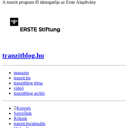
A tranzit program fő támogatója az Erste Alapítvány
tranzitblog.hu
magazin
tranzit.hu
tranztiblog téma
videó
tranzitblog archív
Keresés
Szerzőink
Rólunk
tranzit.hu/aktuális