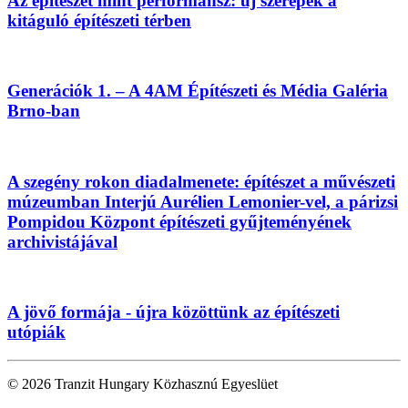
Az építészet mint performansz: új szerepek a
kitáguló építészeti térben
Generációk 1. – A 4AM Építészeti és Média Galéria
Brno-ban
A szegény rokon diadalmenete: építészet a művészeti
múzeumban Interjú Aurélien Lemonier-vel, a párizsi
Pompidou Központ építészeti gyűjteményének
archivistájával
A jövő formája - újra közöttünk az építészeti
utópiák
© 2026 Tranzit Hungary Közhasznú Egyeslüet