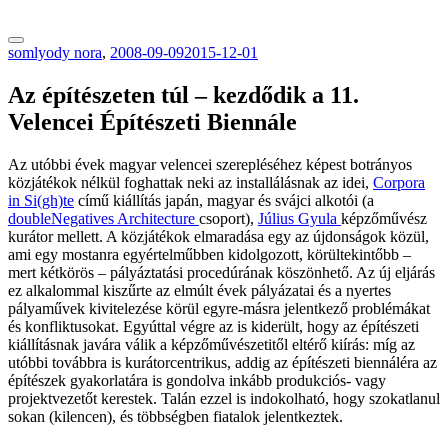
tranzitblog.hu
somlyody nora
,
2008-09-09
2015-12-01
Az építészeten túl – kezdődik a 11.
Velencei Építészeti Biennále
Az utóbbi évek magyar velencei szerepléséhez képest botrányos
közjátékok nélkül foghattak neki az installálásnak az idei,
Corpora
in Si(gh)te
című kiállítás japán, magyar és svájci alkotói (a
doubleNegatives Architecture
csoport),
Július Gyula
képzőművész
kurátor mellett. A közjátékok elmaradása egy az újdonságok közül,
ami egy mostanra egyértelműbben kidolgozott, körültekintőbb –
mert kétkörös – pályáztatási procedúrának köszönhető. Az új eljárás
ez alkalommal kiszűrte az elmúlt évek pályázatai és a nyertes
pályaművek kivitelezése körül egyre-másra jelentkező problémákat
és konfliktusokat. Egyúttal végre az is kiderült, hogy az építészeti
kiállításnak javára válik a képzőművészetitől eltérő kiírás: míg az
utóbbi továbbra is kurátorcentrikus, addig az építészeti biennáléra az
építészek gyakorlatára is gondolva inkább produkciós- vagy
projektvezetőt kerestek. Talán ezzel is indokolható, hogy szokatlanul
sokan (kilencen), és többségben fiatalok jelentkeztek.