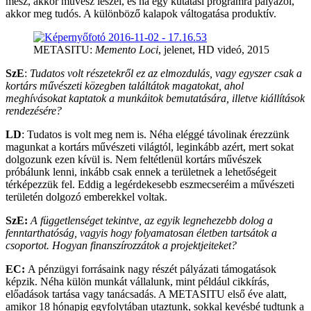
mész, akkor művész leszel, és ha egy kutatási programra pályázol,
akkor meg tudós. A különböző kalapok váltogatása produktív.
METASITU:
Memento Loci
, jelenet, HD videó, 2015
SzE
:
Tudatos volt részetekről ez az elmozdulás, vagy egyszer csak a
kortárs művészeti közegben találtátok magatokat, ahol
meghívásokat kaptatok a munkáitok bemutatására, illetve kiállítások
rendezésére?
LD
: Tudatos is volt meg nem is. Néha eléggé távolinak érezzünk
magunkat a kortárs művészeti világtól, leginkább azért, mert sokat
dolgozunk ezen kívül is. Nem feltétlenül kortárs művészek
próbálunk lenni, inkább csak ennek a területnek a lehetőségeit
térképezzük fel. Eddig a legérdekesebb eszmecseréim a művészeti
területén dolgozó emberekkel voltak.
SzE:
A függetlenséget tekintve, az egyik legnehezebb dolog a
fenntarthatóság, vagyis hogy folyamatosan életben tartsátok a
csoportot. Hogyan finanszírozzátok a projektjeiteket?
EC:
A pénzügyi forrásaink nagy részét pályázati támogatások
képzik. Néha külön munkát vállalunk, mint például cikkírás,
előadások tartása vagy tanácsadás. A METASITU első éve alatt,
amikor 18 hónapig egyfolytában utaztunk, sokkal kevésbé tudtunk a