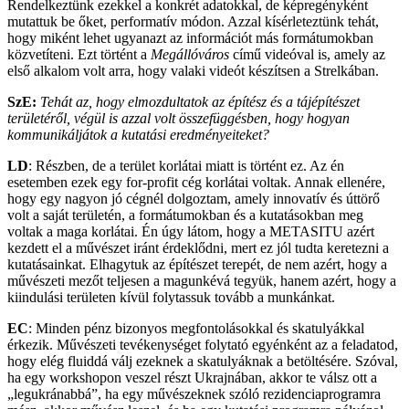
Rendelkeztünk ezekkel a konkrét adatokkal, de képregényként
mutattuk be őket, performatív módon. Azzal kísérleteztünk tehát,
hogy miként lehet ugyanazt az információt más formátumokban
közvetíteni. Ezt történt a
Megállóváros
című videóval is, amely az
első alkalom volt arra, hogy valaki videót készítsen a Strelkában.
SzE:
Tehát az, hogy elmozdultatok az építész és a tájépítészet
területéről, végül is azzal volt összefüggésben, hogy hogyan
kommunikáljátok a kutatási eredményeiteket?
LD
: Részben, de a terület korlátai miatt is történt ez. Az én
esetemben ezek egy for-profit cég korlátai voltak. Annak ellenére,
hogy egy nagyon jó cégnél dolgoztam, amely innovatív és úttörő
volt a saját területén, a formátumokban és a kutatásokban meg
voltak a maga korlátai. Én úgy látom, hogy a METASITU azért
kezdett el a művészet iránt érdeklődni, mert ez jól tudta keretezni a
kutatásainkat. Elhagytuk az építészet terepét, de nem azért, hogy a
művészeti mezőt teljesen a magunkévá tegyük, hanem azért, hogy a
kiindulási területen kívül folytassuk tovább a munkánkat.
EC
: Minden pénz bizonyos megfontolásokkal és skatulyákkal
érkezik. Művészeti tevékenységet folytató egyénként az a feladatod,
hogy elég fluiddá válj ezeknek a skatulyáknak a betöltésére. Szóval,
ha egy workshopon veszel részt Ukrajnában, akkor te válsz ott a
„legukránabbá”, ha egy művészeknek szóló rezidenciaprogramra