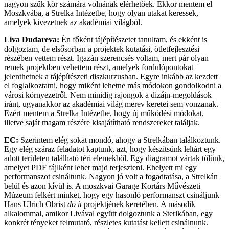
nagyon szűk kör számára volnának elérhetőek. Ekkor mentem el
Moszkvába, a Strelka Intézetbe, hogy olyan utakat keressek,
amelyek kivezetnek az akadémiai világból.
Liva Dudareva:
Én főként tájépítészetet tanultam, és ekként is
dolgoztam, de elsősorban a projektek kutatási, ötletfejlesztési
részében vettem részt. Igazán szerencsés voltam, mert pár olyan
remek projektben vehettem részt, amelyek fordulópontokat
jelenthetnek a tájépítészeti diszkurzusban. Egyre inkább az kezdett
el foglalkoztatni, hogy miként lehetne más módokon gondolkodni a
városi környezetről. Nem minidig rajongok a dizájn-megoldások
iránt, ugyanakkor az akadémiai világ merev keretei sem vonzanak.
Ezért mentem a Strelka Intézetbe, hogy új működési módokat,
illetve saját magam részére kisajátítható rendszereket találjak.
EC:
Szerintem elég sokat mondó, ahogy a Strelkában találkoztunk.
Egy elég száraz feladatot kaptunk, azt, hogy készítsünk leltárt egy
adott területen található téri elemekből. Egy diagramot vártak tőlünk,
amelyet PDF fájlként lehet majd terjeszteni. Ehelyett mi egy
performanszot csináltunk. Nagyon jó volt a fogadtatása, a Strelkán
belül és azon kívül is. A moszkvai Garage Kortárs Művészeti
Múzeum felkért minket, hogy egy hasonló performanszt csináljunk
Hans Ulrich Obrist
do it
projektjének keretében. A második
alkalommal, amikor Livával együtt dolgoztunk a Sterlkában, egy
konkrét tényeket felmutató, részletes kutatást kellett csinálnunk.