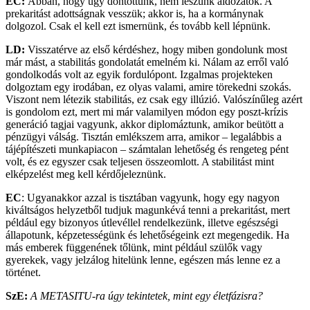
EC:
Abban, hogy úgy döntöttünk, nem leszünk áldozatok. A
prekaritást adottságnak vesszük; akkor is, ha a kormánynak
dolgozol. Csak el kell ezt ismernünk, és tovább kell lépnünk.
LD:
Visszatérve az első kérdéshez, hogy miben gondolunk most
már mást, a stabilitás gondolatát emelném ki. Nálam az erről való
gondolkodás volt az egyik fordulópont. Izgalmas projekteken
dolgoztam egy irodában, ez olyas valami, amire törekedni szokás.
Viszont nem létezik stabilitás, ez csak egy illúzió. Valószínűleg azért
is gondolom ezt, mert mi már valamilyen módon egy poszt-krízis
generáció tagjai vagyunk, akkor diplomáztunk, amikor beütött a
pénzügyi válság. Tisztán emlékszem arra, amikor – legalábbis a
tájépítészeti munkapiacon – számtalan lehetőség és rengeteg pént
volt, és ez egyszer csak teljesen összeomlott. A stabilitást mint
elképzelést meg kell kérdőjeleznünk.
EC
: Ugyanakkor azzal is tisztában vagyunk, hogy egy nagyon
kiváltságos helyzetből tudjuk magunkévá tenni a prekaritást, mert
például egy bizonyos útlevéllel rendelkezünk, illetve egészségi
állapotunk, képzetességünk és lehetőségeink ezt megengedik. Ha
más emberek függenének tőlünk, mint például szülők vagy
gyerekek, vagy jelzálog hitelünk lenne, egészen más lenne ez a
történet.
SzE:
A METASITU-ra úgy tekintetek, mint egy életfázisra?