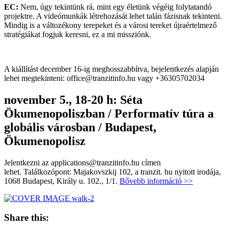
EC:
Nem, úgy tekintünk rá, mint egy életünk végéig folytatandó
projektre. A videómunkák létrehozását lehet talán fázisnak tekinteni.
Mindig is a változékony terepeket és a városi tereket újraértelmező
stratégiákat fogjuk keresni, ez a mi missziónk.
A kiállítást december 16-ig meghosszabbítva, bejelentkezés alapján
lehet megtekinteni: office@tranzitinfo.hu vagy +36305702034
november 5., 18-20 h: Séta
Ökumenopoliszban / Performatív túra a
globális városban / Budapest,
Ökumenopolisz
Jelentkezni az applications@tranzitinfo.hu címen
lehet. Találkozópont: Majakovszkij 102, a tranzit. hu nyitott irodája,
1068 Budapest, Király u. 102., 1/1.
Bővebb információ >>
Share this: