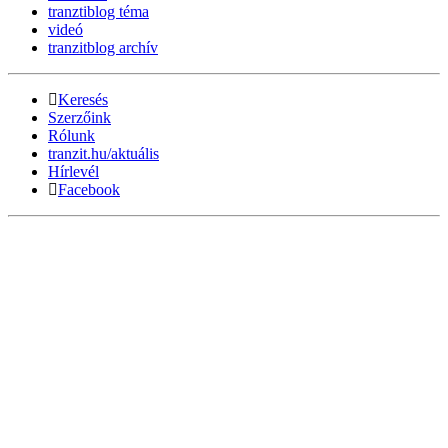
tranztiblog téma
videó
tranzitblog archív
Keresés
Szerzőink
Rólunk
tranzit.hu/aktuális
Hírlevél
Facebook