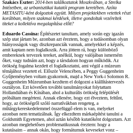
Szakács Eszter:
2014-ben találkoztatok Moszkvában, a Strelka
Intézetben, az urbanisztikai kutatói program keretében. Azóta
METASITU-ként dolgoztok együtt. Milyen projektekben vetettek részt
korábban, milyen szakmai kérdések, illetve gondoltak vezéreltek
titeket a kollektíva megalapítása előtt?
Eduardo Cassina:
Építészetet tanultam, amely során egy igazán
szép utat jártam be, azonban azt éreztem, hogy a tudásomban olyan
hiányosságok vagy diszkrepanciák vannak, amelyekkel a képzés,
amit kaptam nem foglalkozik. Arra jöttem rá, hogy különböző
embereknek tervezek tereket, anélkül, hogy valójában ismerném
őket, vagy tudnám azt, hogy a társdalom hogyan működik. Az
örökség fogalma kezdett el foglalkoztatni, ami végül a múzeum
témájához vezetett el. Először Velencében, a Peggy Guggenheim
Gyűjteményben voltam gyakornok, majd a New York-i Solomon R.
Guggenheim Múzeumban kezdtem el dolgozni a kiállítástervezés
osztályon. Ezt követően további tanulmányokat folytattam
Hollandiában és Kínában, ahol a kulturális örökség felépülését
próbáltam megérteni. Annak ellenére, hogy ezt élveztem, feltűnt,
hogy, az örökségről szóló narratívákban rengeteg, a
műtárgykereskedelemmel összefüggő elem is van, melyeket
azonban nem tematizálnak. Így elkezdtem márkaépítést tanulni a
Goldsmith Egyetemen, ahol aztán később kutatóként dolgoztam. Azt
azonban meglehetősen problematikusnak éreztem: hogy a
kutatásaim – annak okán, hogy formátumuk keveseket vonz –