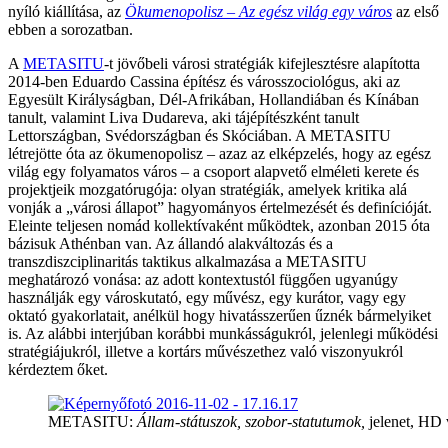
nyíló kiállítása, az
Ökumenopolisz – Az egész világ egy város
az első
ebben a sorozatban.
A
METASITU
-t jövőbeli városi stratégiák kifejlesztésre alapította
2014-ben Eduardo Cassina építész és városszociológus, aki az
Egyesült Királyságban, Dél-Afrikában, Hollandiában és Kínában
tanult, valamint Liva Dudareva, aki tájépítészként tanult
Lettországban, Svédországban és Skóciában. A METASITU
létrejötte óta az ökumenopolisz – azaz az elképzelés, hogy az egész
világ egy folyamatos város – a csoport alapvető elméleti kerete és
projektjeik mozgatórugója: olyan stratégiák, amelyek kritika alá
vonják a „városi állapot” hagyományos értelmezését és definícióját.
Eleinte teljesen nomád kollektívaként működtek, azonban 2015 óta
bázisuk Athénban van. Az állandó alakváltozás és a
transzdiszciplinaritás taktikus alkalmazása a METASITU
meghatározó vonása: az adott kontextustól függően ugyanúgy
használják egy városkutató, egy művész, egy kurátor, vagy egy
oktató gyakorlatait, anélkül hogy hivatásszerűen űznék bármelyiket
is. Az alábbi interjúban korábbi munkásságukról, jelenlegi működési
stratégiájukról, illetve a kortárs művészethez való viszonyukról
kérdeztem őket.
METASITU:
Állam-státuszok, szobor-statutumok,
jelenet, HD 