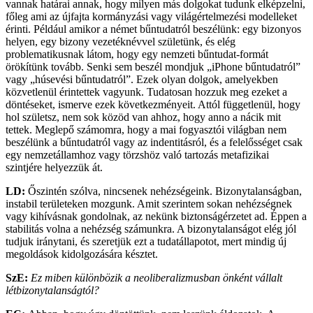
vannak határai annak, hogy milyen más dolgokat tudunk elképzelni,
főleg ami az újfajta kormányzási vagy világértelmezési modelleket
érinti. Például amikor a német bűntudatról beszélünk: egy bizonyos
helyen, egy bizony vezetéknévvel születünk, és elég
problematikusnak látom, hogy egy nemzeti bűntudat-formát
örökítünk tovább. Senki sem beszél mondjuk „iPhone bűntudatról”
vagy „húsevési bűntudatról”. Ezek olyan dolgok, amelyekben
közvetlenül érintettek vagyunk. Tudatosan hozzuk meg ezeket a
döntéseket, ismerve ezek következményeit. Attól függetlenül, hogy
hol születsz, nem sok közöd van ahhoz, hogy anno a nácik mit
tettek. Meglepő számomra, hogy a mai fogyasztói világban nem
beszélünk a bűntudatról vagy az indentitásról, és a felelősséget csak
egy nemzetállamhoz vagy törzshöz való tartozás metafizikai
szintjére helyezzük át.
LD:
Őszintén szólva, nincsenek nehézségeink. Bizonytalanságban,
instabil területeken mozgunk. Amit szerintem sokan nehézségnek
vagy kihívásnak gondolnak, az nekünk biztonságérzetet ad. Éppen a
stabilitás volna a nehézség számunkra. A bizonytalanságot elég jól
tudjuk iránytani, és szeretjük ezt a tudatállapotot, mert mindig új
megoldások kidolgozására késztet.
SzE:
Ez miben különbözik a neoliberalizmusban önként vállalt
létbizonytalanságtól?