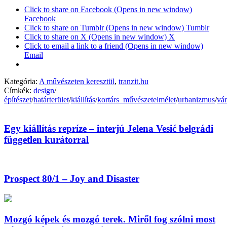
Click to share on Facebook (Opens in new window)
Facebook
Click to share on Tumblr (Opens in new window) Tumblr
Click to share on X (Opens in new window) X
Click to email a link to a friend (Opens in new window)
Email
Kategória:
A művészeten keresztül
,
tranzit.hu
Címkék:
design
/
építészet
/
határterület
/
kiállítás
/
kortárs_művészetelmélet
/
urbanizmus
/
vá
Egy kiállítás repríze – interjú Jelena Vesić belgrádi
független kurátorral
Prospect 80/1 – Joy and Disaster
Mozgó képek és mozgó terek. Miről fog szólni most