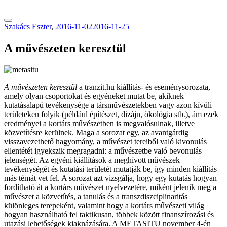
tranzitblog.hu
Szakács Eszter
,
2016-11-02
2016-11-25
A művészeten keresztül
A művészeten keresztül
a tranzit.hu kiállítás- és eseménysorozata,
amely olyan csoportokat és egyéneket mutat be, akiknek
kutatásalapú tevékenysége a társművészetekben vagy azon kívüli
területeken folyik (például építészet, dizájn, ökológia stb.), ám ezek
eredményei a kortárs művészetben is megvalósulnak, illetve
közvetítésre kerülnek. Maga a sorozat egy, az avantgárdig
visszavezethető hagyomány, a művészet tereiből való kivonulás
ellentétét igyekszik megragadni: a művészetbe való bevonulás
jelenségét. Az egyéni kiállítások a meghívott művészek
tevékenységét és kutatási területét mutatják be, így minden kiállítás
más témát vet fel. A sorozat azt vizsgálja, hogy egy kutatás hogyan
fordítható át a kortárs művészet nyelvezetére, miként jelenik meg a
művészet a közvetítés, a tanulás és a transzdiszciplinaritás
különleges terepeként, valamint hogy a kortárs művészeti világ
hogyan használható fel taktikusan, többek között finanszírozási és
utazási lehetőségek kiaknázására. A METASITU november 4-én