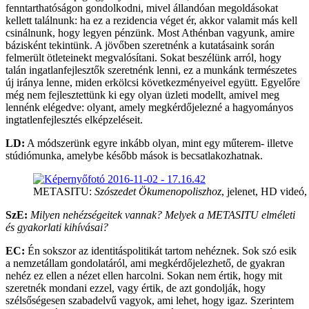
fenntarthatóságon gondolkodni, mivel állandóan megoldásokat
kellett találnunk: ha ez a rezidencia véget ér, akkor valamit más kell
csinálnunk, hogy legyen pénzünk. Most Athénban vagyunk, amire
bázisként tekintünk. A jövőben szeretnénk a kutatásaink során
felmerült ötleteinekt megvalósítani. Sokat beszélünk arról, hogy
talán ingatlanfejlesztők szeretnénk lenni, ez a munkánk természetes
új iránya lenne, miden erkölcsi következményeivel együtt. Egyelőre
még nem fejlesztettünk ki egy olyan üzleti modellt, amivel meg
lennénk elégedve: olyant, amely megkérdőjelezné a hagyományos
ingtatlenfejlesztés elképzeléseit.
LD:
A módszerünk egyre inkább olyan, mint egy műterem- illetve
stúdiómunka, amelybe később mások is becsatlakozhatnak.
METASITU:
Szószedet Ökumenopoliszhoz
, jelenet, HD videó
SzE:
Milyen nehézségeitek vannak? Melyek a METASITU elméleti
és gyakorlati kihívásai?
EC:
Én sokszor az identitáspolitikát tartom nehéznek. Sok szó esik
a nemzetállam gondolatáról, ami megkérdőjelezhető, de gyakran
nehéz ez ellen a nézet ellen harcolni. Sokan nem értik, hogy mit
szeretnék mondani ezzel, vagy értik, de azt gondolják, hogy
szélsőségesen szabadelvű vagyok, ami lehet, hogy igaz. Szerintem