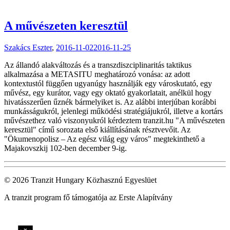
A művészeten keresztül
Szakács Eszter
,
2016-11-02
2016-11-25
Az állandó alakváltozás és a transzdiszciplinaritás taktikus
alkalmazása a METASITU meghatározó vonása: az adott
kontextustól függően ugyanúgy használják egy városkutató, egy
művész, egy kurátor, vagy egy oktató gyakorlatait, anélkül hogy
hivatásszerűen űznék bármelyiket is. Az alábbi interjúban korábbi
munkásságukról, jelenlegi működési stratégiájukról, illetve a kortárs
művészethez való viszonyukról kérdeztem tranzit.hu "A művészeten
keresztül" című sorozata első kiállításának résztvevőit. Az
"Ökumenopolisz – Az egész világ egy város" megtekinthető a
Majakovszkij 102-ben december 9-ig.
© 2026 Tranzit Hungary Közhasznú Egyeslüet
A tranzit program fő támogatója az Erste Alapítvány