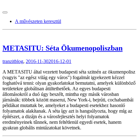
tranzitblog.hu
A művészeten keresztül
METASITU: Séta Ökumenopoliszban
tranzitblog
,
2016-11-30
2016-12-01
A METASITU által vezetett budapesti séta szitnén az ökumenpolisz
(vagyis "az egész világ egy város") fogalmát igyekezett kézzel
foghatóvá tenni: olyan gyakorlatokat bemutatni, amelyek különböző
területekre globálisan átültethetőek. Az egyes budapesti
állomásokról a duó úgy beszélt, mintha egy másik városban
járnánák: többek között maserui, New York-i, bejrúti, cochabambái
példákat mutattak be, amelyeket a budapesti esetekhez hasonló
folyamatok alakítanak. A séta így azt is hangsúlyozta, hogy míg az
építészet, a dizájn és a városfejlesztés helyi folyamatok
eredményeinek tűnnek, nem feltétlenül egyedi esetek, hanem
gyakran globális mintázatokat követnek.