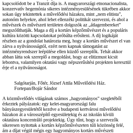
kapcsolódott be a Tranzit díja is. A magyarországi etnonacionalista,
konzervatív hegemónia sikeres intézményesülésének tükrében akkor
sokan úgy tekintettek a művelődési házakra, mint „nem elitista”,
autonóm helyekre, ahol lehet ellenzéki politikát szervezni, és ahol a
művészek és művészeti területen dolgozók az „átlagembereket”
megszólíthatják. Maga a díj a kortárs képzőművészet és a populáris
kultúra közötti kapcsolatokat próbálta erősíteni. A díj logikáját
részben az a gondolat határozta meg, hogy a kortárs művészet el van
zárva a nyilvánosságtól, ezért nem kapnak támogatást az
intézményrendszer leépülése ellen küzdő szereplők. Tehát akkor
abban látta sok szereplő a megoldást, hogy az elitizmust kicsit
lebontva, valamilyen oktatási vagy népszerűsítési projekten keresztül
érje el a nyilvánosságot.
Salgótarján, Főtér, József Attila Művelődési Ház.
Fortepan/Bojár Sándor
A közművelődés világának számos „hagyományos” szegletéből
érkeztek pályázatok: egy kelet-magyarországi falu
bányászegyesületétől kezdve a budapesti kertvárosi művelődési
házakon át a városszépítő egyesületekig és az iskolán kívüli
oktatásra koncentráló projektekig. Úgy tűnt, hogy a szervezők
sikeresen nyitottak a kortárs képzőművészeten túli közönség felé,
ám a díjat végül mégis egy hagyományos kortárs művészeti