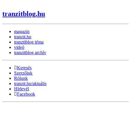
tranzitblog.hu
magazin
tranzit.hu
tranztiblog téma
videó
tranzitblog archív
Keresés
Szerzőink
Rólunk
tranzit.hu/aktuális
Hírlevél
Facebook