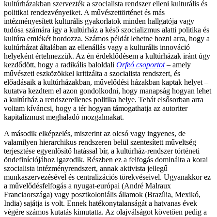
kultúrházakban szervezték a szocialista rendszer elleni kulturális és
politikai rendezvényeiket. A művészettörténet és más
intézményesített kulturális gyakorlatok minden hallgatója vagy
tudósa számára így a kultúrház a késő szocializmus alatti politika és
kultúra emlékét hordozza. Számos példát lehetne hozni arra, hogy a
kultúrházat általában az ellenállás vagy a kulturális innováció
helyeként értelmezzük. Az én érdeklődésem a kultúrházak iránt úgy
kezdődött, hogy a radikális baloldali
Orfeó csoportot
– amely
művészeti eszközökkel kritizálta a szocialista rendszert, és
előadásaik a kultúrházakban, művelődési házakban kaptak helyet –
kutatva kezdtem el azon gondolkodni, hogy manapság hogyan lehet
a kultúrház a rendszerellenes politika helye. Tehát elsősorban arra
voltam kíváncsi, hogy a tér hogyan támogathatja az autoriter
kapitalizmust meghaladó mozgalmakat.
A második elképzelés, miszerint az olcsó vagy ingyenes, de
valamilyen hierarchikus rendszeren belül szentesített műveltség
terjesztése egyenlősítő hatással bír, a kultúrház-rendszer történeti
öndefiníciójához igazodik. Részben ez a felfogás dominálta a korai
szocialista intézményrendszert, annak aktivista jellegű
munkaszervezésével és centralizációs törekvéseivel. Ugyanakkor ez
a művelődésfelfogás a nyugat-európai (André Malraux
Franciaországa) vagy posztkoloniális államok (Brazília, Mexikó,
India) sajátja is volt. Ennek hatékonytalanságát a hatvanas évek
végére számos kutatás kimutatta. Az olajválságot követően pedig a