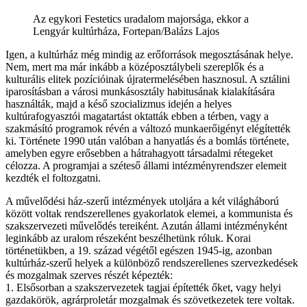
Az egykori Festetics uradalom majorsága, ekkor a
Lengyár kultúrháza, Fortepan/Balázs Lajos
Igen, a kultúrház még mindig az erőforrások megosztásának helye.
Nem, mert ma már inkább a középosztálybeli szereplők és a
kulturális elitek pozícióinak újratermelésében hasznosul. A sztálini
iparosításban a városi munkásosztály habitusának kialakítására
használták, majd a késő szocializmus idején a helyes
kultúrafogyasztói magatartást oktatták ebben a térben, vagy a
szakmásító programok révén a változó munkaerőigényt elégítették
ki. Története 1990 után valóban a hanyatlás és a bomlás története,
amelyben egyre erősebben a hátrahagyott társadalmi rétegeket
célozza. A programjai a széteső állami intézményrendszer elemeit
kezdték el foltozgatni.
A művelődési ház-szerű intézmények utoljára a két világháború
között voltak rendszerellenes gyakorlatok elemei, a kommunista és
szakszervezeti művelődés tereiként. Azután állami intézményként
leginkább az uralom részeként beszélhetünk róluk. Korai
történetükben, a 19. század végétől egészen 1945-ig, azonban
kultúrház-szerű helyek a különböző rendszerellenes szervezkedések
és mozgalmak szerves részét képezték:
1. Elsősorban a szakszervezetek tagjai építették őket, vagy helyi
gazdakörök, agrárproletár mozgalmak és szövetkezetek tere voltak.