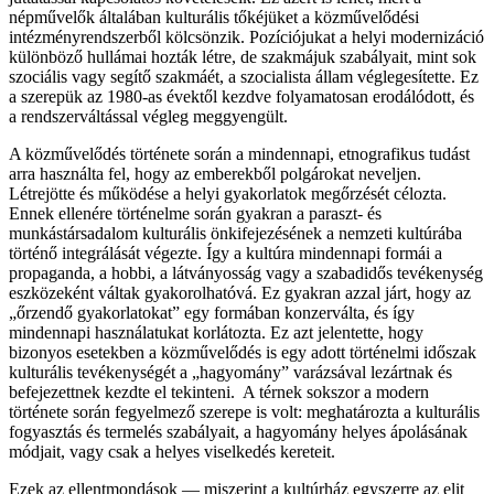
népművelők általában kulturális tőkéjüket a közművelődési
intézményrendszerből kölcsönzik. Pozíciójukat a helyi modernizáció
különböző hullámai hozták létre, de szakmájuk szabályait, mint sok
szociális vagy segítő szakmáét, a szocialista állam véglegesítette. Ez
a szerepük az 1980-as évektől kezdve folyamatosan erodálódott, és
a rendszerváltással végleg meggyengült.
A közművelődés története során a mindennapi, etnografikus tudást
arra használta fel, hogy az emberekből polgárokat neveljen.
Létrejötte és működése a helyi gyakorlatok megőrzését célozta.
Ennek ellenére történelme során gyakran a paraszt- és
munkástársadalom kulturális önkifejezésének a nemzeti kultúrába
történő integrálását végezte. Így a kultúra mindennapi formái a
propaganda, a hobbi, a látványosság vagy a szabadidős tevékenység
eszközeként váltak gyakorolhatóvá. Ez gyakran azzal járt, hogy az
„őrzendő gyakorlatokat” egy formában konzerválta, és így
mindennapi használatukat korlátozta. Ez azt jelentette, hogy
bizonyos esetekben a közművelődés is egy adott történelmi időszak
kulturális tevékenységét a „hagyomány” varázsával lezártnak és
befejezettnek kezdte el tekinteni. A térnek sokszor a modern
története során fegyelmező szerepe is volt: meghatározta a kulturális
fogyasztás és termelés szabályait, a hagyomány helyes ápolásának
módjait, vagy csak a helyes viselkedés kereteit.
Ezek az ellentmondások — miszerint a kultúrház egyszerre az elit