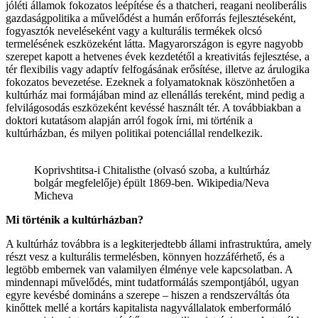
jóléti államok fokozatos leépítése és a thatcheri, reagani neoliberális
gazdaságpolitika a művelődést a humán erőforrás fejlesztéseként,
fogyasztók neveléseként vagy a kulturális termékek olcsó
termelésének eszközeként látta. Magyarországon is egyre nagyobb
szerepet kapott a hetvenes évek kezdetétől a kreativitás fejlesztése, a
tér flexibilis vagy adaptív felfogásának erősítése, illetve az árulogika
fokozatos bevezetése. Ezeknek a folyamatoknak köszönhetően a
kultúrház mai formájában mind az ellenállás tereként, mind pedig a
felvilágosodás eszközeként kevéssé használt tér. A továbbiakban a
doktori kutatásom alapján arról fogok írni, mi történik a
kultúrházban, és milyen politikai potenciállal rendelkezik.
Koprivshtitsa-i Chitalisthe (olvasó szoba, a kultúrház
bolgár megfelelője) épült 1869-ben. Wikipedia/Neva
Micheva
Mi történik a kultúrházban?
A kultúrház továbbra is a legkiterjedtebb állami infrastruktúra, amely
részt vesz a kulturális termelésben, könnyen hozzáférhető, és a
legtöbb embernek van valamilyen élménye vele kapcsolatban. A
mindennapi művelődés, mint tudatformálás szempontjából, ugyan
egyre kevésbé domináns a szerepe – hiszen a rendszerváltás óta
kinőttek mellé a kortárs kapitalista nagyvállalatok emberformáló