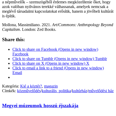
a népművelők – szemszögéből érdemes megközelítenie őket, hogy
azok valóban nyilvános terekké válhassanak, amelyek nemcsak a
meglévő társadalmi kapcsolatokat erősítik, hanem a jövőbeli kultúrát
is építik.
Mollona, Massimiliano. 2021.
Art/Commons: Anthropology Beyond
Capitalism
. London: Zed Books.
Share this:
Click to share on Facebook (Opens in new window)
Facebook
Click to share on Tumblr (Opens in new window) Tumblr
Click to share on X (Opens in new window) X
Click to email a link to a friend (Opens in new window)
Email
Kategória:
Kié a köztér?
,
magazin
Címkék:
közművelődés
/
kulturális_politika
/
kultúrház
/
művelődési ház
Megyei múzeumok hosszú éjszakája