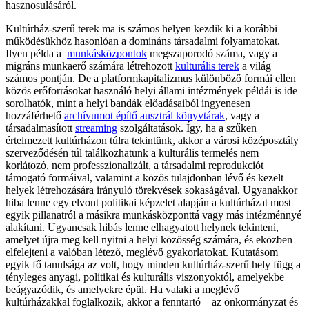
hasznosulásáról.
Kultúrház-szerű terek ma is számos helyen kezdik ki a korábbi
működésükhöz hasonlóan a domináns társadalmi folyamatokat.
Ilyen példa a
munkásközpontok
megszaporodó száma, vagy a
migráns munkaerő számára létrehozott
kulturális terek
a világ
számos pontján. De a platformkapitalizmus különböző formái ellen
közös erőforrásokat használó helyi állami intézmények példái is ide
sorolhatók, mint a helyi bandák előadásaiból ingyenesen
hozzáférhető
archívumot építő ausztrál könyvtárak
, vagy a
társadalmasított
streaming
szolgáltatások. Így, ha a szűken
értelmezett kultúrházon túlra tekintünk, akkor a városi középosztály
szerveződésén túl találkozhatunk a kulturális termelés nem
korlátozó, nem professzionalizált, a társadalmi reprodukciót
támogató formáival, valamint a közös tulajdonban lévő és kezelt
helyek létrehozására irányuló törekvések sokaságával. Ugyanakkor
hiba lenne egy elvont politikai képzelet alapján a kultúrházat most
egyik pillanatról a másikra munkásközponttá vagy más intézménnyé
alakítani. Ugyancsak hibás lenne elhagyatott helynek tekinteni,
amelyet újra meg kell nyitni a helyi közösség számára, és eközben
elfelejteni a valóban létező, meglévő gyakorlatokat. Kutatásom
egyik fő tanulsága az volt, hogy minden kultúrház-szerű hely függ a
tényleges anyagi, politikai és kulturális viszonyoktól, amelyekbe
beágyazódik, és amelyekre épül. Ha valaki a meglévő
kultúrházakkal foglalkozik, akkor a fenntartó – az önkormányzat és