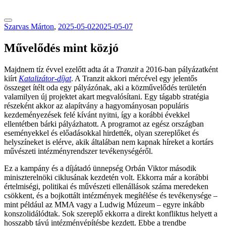
tranzitblog.hu
Szarvas Márton
,
2025-05-02
2025-05-07
Művelődés mint közjó
Majdnem tíz évvel ezelőtt adta át a
Tranzit
a 2016-ban pályázatként
kiírt
Katalizátor-díjat
. A Tranzit akkori mércével egy jelentős
összeget ítélt oda egy pályázónak, aki a közművelődés területén
valamilyen új projektet akart megvalósítani. Egy tágabb stratégia
részeként akkor az alapítvány a hagyományosan populáris
kezdeményezések felé kívánt nyitni, így a korábbi évekkel
ellentétben bárki pályázhatott. A programot az egész országban
eseményekkel és előadásokkal hirdették, olyan szereplőket és
helyszíneket is elérve, akik általában nem kapnak híreket a kortárs
művészeti intézményrendszer tevékenységéről.
Ez a kampány és a díjátadó ünnepség Orbán Viktor második
miniszterelnöki ciklusának kezdetén volt. Ekkorra már a korábbi
értelmiségi, politikai és művészeti ellenállások száma meredeken
csökkent, és a bojkottált intézmények megítélése és tevékenysége –
mint például az MMA vagy a Ludwig Múzeum – egyre inkább
konszolidálódtak. Sok szereplő ekkorra a direkt konfliktus helyett a
hosszabb távú intézményépítésbe kezdett. Ebbe a trendbe