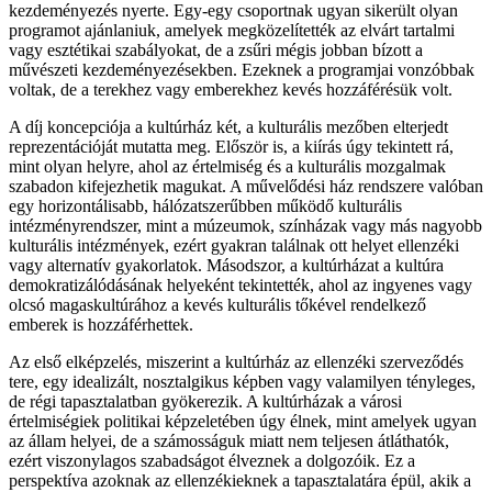
kezdeményezés nyerte. Egy-egy csoportnak ugyan sikerült olyan
programot ajánlaniuk, amelyek megközelítették az elvárt tartalmi
vagy esztétikai szabályokat, de a zsűri mégis jobban bízott a
művészeti kezdeményezésekben. Ezeknek a programjai vonzóbbak
voltak, de a terekhez vagy emberekhez kevés hozzáférésük volt.
A díj koncepciója a kultúrház két, a kulturális mezőben elterjedt
reprezentációját mutatta meg. Először is, a kiírás úgy tekintett rá,
mint olyan helyre, ahol az értelmiség és a kulturális mozgalmak
szabadon kifejezhetik magukat. A művelődési ház rendszere valóban
egy horizontálisabb, hálózatszerűbben működő kulturális
intézményrendszer, mint a múzeumok, színházak vagy más nagyobb
kulturális intézmények, ezért gyakran találnak ott helyet ellenzéki
vagy alternatív gyakorlatok. Másodszor, a kultúrházat a kultúra
demokratizálódásának helyeként tekintették, ahol az ingyenes vagy
olcsó magaskultúrához a kevés kulturális tőkével rendelkező
emberek is hozzáférhettek.
Az első elképzelés, miszerint a kultúrház az ellenzéki szerveződés
tere, egy idealizált, nosztalgikus képben vagy valamilyen tényleges,
de régi tapasztalatban gyökerezik. A kultúrházak a városi
értelmiségiek politikai képzeletében úgy élnek, mint amelyek ugyan
az állam helyei, de a számosságuk miatt nem teljesen átláthatók,
ezért viszonylagos szabadságot élveznek a dolgozóik. Ez a
perspektíva azoknak az ellenzékieknek a tapasztalatára épül, akik a