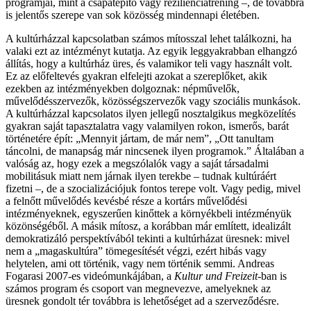
programjai, mint a csapatépítő vagy rezilienciatréning –, de továbbra
is jelentős szerepe van sok közösség mindennapi életében.
A kultúrházzal kapcsolatban számos mítosszal lehet találkozni, ha
valaki ezt az intézményt kutatja. Az egyik leggyakrabban elhangzó
állítás, hogy a kultúrház üres, és valamikor teli vagy használt volt.
Ez az előfeltevés gyakran elfelejti azokat a szereplőket, akik
ezekben az intézményekben dolgoznak: népművelők,
művelődésszervezők, közösségszervezők vagy szociális munkások.
A kultúrházzal kapcsolatos ilyen jellegű nosztalgikus megközelítés
gyakran saját tapasztalatra vagy valamilyen rokon, ismerős, barát
történetére épít: „Mennyit jártam, de már nem”, „Ott tanultam
táncolni, de manapság már nincsenek ilyen programok.” Általában a
valóság az, hogy ezek a megszólalók vagy a saját társadalmi
mobilitásuk miatt nem járnak ilyen terekbe – tudnak kultúráért
fizetni –, de a szocializációjuk fontos terepe volt. Vagy pedig, mivel
a felnőtt művelődés kevésbé része a kortárs művelődési
intézményeknek, egyszerűen kinőttek a környékbeli intézményük
közönségéből. A másik mítosz, a korábban már említett, idealizált
demokratizáló perspektívából tekinti a kultúrházat üresnek: mivel
nem a „magaskultúra” tömegesítését végzi, ezért hibás vagy
helytelen, ami ott történik, vagy nem történik semmi. Andreas
Fogarasi 2007-es videómunkájában, a
Kultur und Freizeit
-ban is
számos program és csoport van megnevezve, amelyeknek az
üresnek gondolt tér továbbra is lehetőséget ad a szerveződésre.