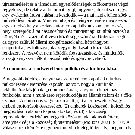
újratermelését és a társadalmi egyenlőtlenségek csökkentését végzi,
fegyelmez, de relatív autonómiát nyújt, ingyenes, de sokszor egy-
egy gyakorlat áruvá válása itt kezdődik — a mai napig jellemzőek a
művelődési házakra. Minden hibája és hiánya ellenére mégis ez az
egyik utolsó hely a kortárs autoriter kapitalizmusban, ami olcsó,
helyi szereplők által hasznosítható és mindennapi kultúrát biztosít a
környéke és az azt körülvevő közössége számára. Dolgozói segítik
az egyre szűkülő állami szolgáltatások által hátrahagyott
csoportokat, és foltozgatják az egyre lyukasabb közoktatási
rendszert. A részvétel nem kötődik fogyasztáshoz, és mindenféle
anyagi kényszer nélkül használható és igénybe vehető.
A commons, a rendszerellenes politika és a kultúra háza
A nagyobb kérdés, amelyre választ reméltem kapni a kultúrház
működésének elemzése kapcsán, az volt, hogy a kultúrház
tekinthető-e közjónak, „commons”-nak, vagy nem lehet más
funkciója, mint a munkaerő reprodukciója az államhatalom és a tőke
számára. A commons vagy közjó alatt „(1) a természeti és/vagy
emberi erőforrások összességét, (2) emberek közösségét, kölcsönös
megosztáson alapuló kapcsolatokkal, és (3) a közösség
reprodukciója érdekében végzett közös munka aktusait értem,
amelynek célja a közösség újratermelése” (Mollona 2021, 9–10). A
válasz erre a kérdésre egy nem annyira kielégítő igen is, meg nem is.