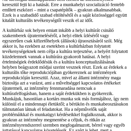
keresztül fejti ki a hatását. Erre a munkahelyi szocializáció fentebb
említett eszközei – mint a csapatépítők – gyakran alkalmasabbak.
Ezek is a szabadidő szabad eltöltésétől és a saját közösséggel együtt
kitalált kulturális tevékenységtől veszik el az időt.
A kultúrház sok helyen emiatt inkább a helyi kultúrát csináló
szakemberek újratermeléséről, a helyi elitek ízléséről vagy
egyszerűen csak kifizetőhelyek (állások) újraosztásáról szól. Még
akkor is, ha ezekben az esetekben a kultúrházban folytatott
tevékenységeknek nem célja a kultúra terjesztése, a helyért folytatott
küzdelemnek vannak a kultúrára gyakorolt hatásai. A helyi
értelmiségiek érdeklődésük és a kultúra konceptualizálásának
helyben beágyazott módjai szerint vesznek részt. Ezek az érdekek a
kulturális tőke reprodukciójában gyökereznek az intézmények
reprodukcióján keresztül. Azaz, mivel az állami intézmény maga
biztosítja azt a varázst, ami a műveltséggel kapcsolatos értékeket
újratermeli, az intézmény fennmaradása nemcsak a
kultúrafelfogásban, hanem a saját érdekükben is gyökerezik.
Munkájuk, hasonlóan a kortárs munka sok más formájához, így nem
különül el a mindennapi életüktől; a bérükön és munkabeosztásukon
túlmutatóan látnak el feladatokat. Ha a népművelők saját
problémáikkal és munkaügyi kérdéseikkel foglalkoznak, akkor is
gyakran az intézmény megmentése a céljuk, és ritkán az
intézményrendszerrel szemben megfogalmazott, bérrel vagy egyéb
juttatással kapcsolatos követeléseik. Ez azért is lehet, mert a