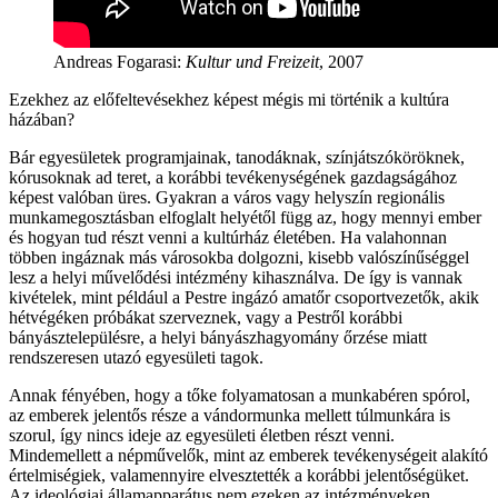
Andreas Fogarasi:
Kultur und Freizeit
, 2007
Ezekhez az előfeltevésekhez képest mégis mi történik a kultúra
házában?
Bár egyesületek programjainak, tanodáknak, színjátszóköröknek,
kórusoknak ad teret, a korábbi tevékenységének gazdagságához
képest valóban üres. Gyakran a város vagy helyszín regionális
munkamegosztásban elfoglalt helyétől függ az, hogy mennyi ember
és hogyan tud részt venni a kultúrház életében. Ha valahonnan
többen ingáznak más városokba dolgozni, kisebb valószínűséggel
lesz a helyi művelődési intézmény kihasználva. De így is vannak
kivételek, mint például a Pestre ingázó amatőr csoportvezetők, akik
hétvégéken próbákat szerveznek, vagy a Pestről korábbi
bányásztelepülésre, a helyi bányászhagyomány őrzése miatt
rendszeresen utazó egyesületi tagok.
Annak fényében, hogy a tőke folyamatosan a munkabéren spórol,
az emberek jelentős része a vándormunka mellett túlmunkára is
szorul, így nincs ideje az egyesületi életben részt venni.
Mindemellett a népművelők, mint az emberek tevékenységeit alakító
értelmiségiek, valamennyire elvesztették a korábbi jelentőségüket.
Az ideológiai államapparátus nem ezeken az intézményeken