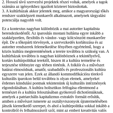
2. Hosszú távú szervezési projektek részei voltak, amelyek a tagok
számára az igényeikhez igazított közteret biztosítottak.
3. A kultúrházak akkor jelentek meg, amikor a magyarországi tőkés
rendszer szakképzett munkaerőt alkalmazott, amelynek tárgyalási
potenciálja nagyobb volt.
Ez a kontextus nagyban különbözik a mai autoriter kapitalista
berendezkedéstől. Az iparosítás mostani hulláma egyre inkább a
szakképzetlen, flexibilis és vándor- vagy kölcsönzött munkaerőre
épít. De a tőkepárti törvények, a szervezkedés korlátozása és az
autoriter rendszerek felemelkedése fényében egyértelmű, hogy a
közös kultúra megteremtésének a tereire továbbra is szükség van. A
kultúrházak továbbra is nagyban különböznek a tekintélyelvű,
kortárs kultúrpolitikai terektől, hiszen itt a kultúra termelése és
terjesztése többnyire egy térben történik. A folklór és a művészet
határai elmosódnak, amatőr, szabadidős és professzionális kultúra
egyszerre van jelen. Ezek az állandó kommodifikációra törekvő
kulturális iparokon belül továbbra is olyan elemek, amelyeket
érdemes kiindulási pontnak tekintenünk új kulturális intézmények
elgondolásában. A kultúra holisztikus felfogása ellentmond a
természet és a kultúra felosztásában gyökerező dichotómiáknak,
amelyek a patriarchális kapitalizmus extraktív formáit erősítik,
amiben a művészet ismerete az osztályviszonyok újratermelésében
játszik kiemelkedő szerepet, és ahol a kultúrpolitika sokkal inkább a
kontrollról és felhalmozásról szól, mint az emberi kreativitás valós