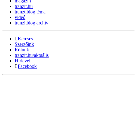
magazin
tranzit.hu
tranztiblog téma
videó
tranzitblog archív
Keresés
Szerzőink
Rólunk
tranzit.hu/aktuális
Hírlevél
Facebook