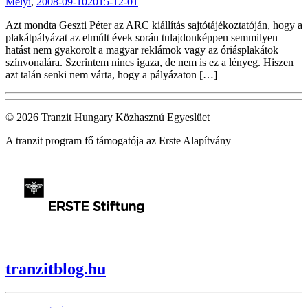
Mélyi
,
2008-09-10
2015-12-01
Azt mondta Geszti Péter az ARC kiállítás sajtótájékoztatóján, hogy a
plakátpályázat az elmúlt évek során tulajdonképpen semmilyen
hatást nem gyakorolt a magyar reklámok vagy az óriásplakátok
színvonalára. Szerintem nincs igaza, de nem is ez a lényeg. Hiszen
azt talán senki nem várta, hogy a pályázaton […]
© 2026 Tranzit Hungary Közhasznú Egyeslüet
A tranzit program fő támogatója az Erste Alapítvány
tranzitblog.hu