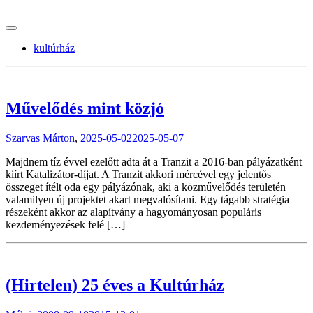
tranzitblog.hu
kultúrház
Művelődés mint közjó
Szarvas Márton
,
2025-05-02
2025-05-07
Majdnem tíz évvel ezelőtt adta át a Tranzit a 2016-ban pályázatként
kiírt Katalizátor-díjat. A Tranzit akkori mércével egy jelentős
összeget ítélt oda egy pályázónak, aki a közművelődés területén
valamilyen új projektet akart megvalósítani. Egy tágabb stratégia
részeként akkor az alapítvány a hagyományosan populáris
kezdeményezések felé […]
(Hirtelen) 25 éves a Kultúrház