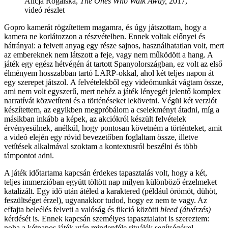
Alicja Rogalska,
The Ones Who Walk Away,
2017,
videó részlet
Gopro kamerát rögzítettem magamra, és úgy játszottam, hogy a
kamera ne korlátozzon a részvételben. Ennek voltak előnyei és
hátrányai: a felvett anyag egy része sajnos, használhatatlan volt, mert
az embereknek nem látszott a feje, vagy nem működött a hang. A
játék egy egész hétvégén át tartott Spanyolországban, ez volt az első
élményem hosszabban tartó LARP-okkal, ahol két teljes napon át
egy szerepet játszol. A felvételekből egy videómunkát vágtam össze,
ami nem volt egyszerű, mert nehéz a játék lényegét jelentő komplex
narratívát közvetíteni és a történéseket lekövetni. Végül két verziót
készítettem, az egyikben megpróbálom a cselekményt átadni, míg a
másikban inkább a képek, az akciókról készült felvételek
érvényesülnek, anélkül, hogy pontosan követném a történteket, amit
a videó elején egy rövid bevezetőben foglaltam össze, illetve
vetítések alkalmával szoktam a kontextusról beszélni és több
támpontot adni.
A játék időtartama kapcsán érdekes tapasztalás volt, hogy a két,
teljes immerzióban együtt töltött nap milyen különböző érzelmeket
katalizált. Egy idő után átéled a karaktered (például örömöt, dühöt,
feszültséget érzel), ugyanakkor tudod, hogy ez nem te vagy. Az
effajta beleélés felveti a valóság és fikció közötti
bleed (átvérzés)
kérdését is. Ennek kapcsán személyes tapasztalatot is szereztem:
noha a kétnapos játék után mindenféle rituálék segítségével