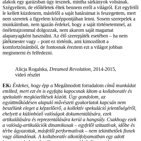
alakok egy garázsban úgy tesznek, mintha sárkányok volnának.
Szégyellem, de előítéletek éltek bennem erről a világról. Ezt egyfelől
le kellett küzdenem, másfelől a saját határaimat is feszegettem, mert
nem szeretek a figyelem középpontjában lenni. Sosem szerepelek a
munkáimban, nem igazán érdekel, hogy a saját történetemmel, az
önéletrajzommal dolgozzak, nem akarom saját magamat
alapanyagként használni. Az élő szerepjáték esetében – ha nem
játékmester vagy – pont ez történik, ami kimozdított a
komfortzónámból, de fontosnak éreztem ezt a világot jobban
megismerni és felfedezni.
Alicja Rogalska,
Dreamed Revolution,
2014-2015,
videó részlet
EK:
Érdekes, hogy épp a
Megálmodott forradalom
című munkádat
említed, mert ezt én is egyfajta kapocsnak látom a kollaboratív és
spekulatív megközelítések között. Úgy gondolom, az
együttműködésen alapuló művészeti gyakorlatok kapcsán nem
beszélünk eleget a képzelőerő, a kollektív spekuláció jelentőségéről,
ehelyett a különböző valóságok dokumentálására, ezek
artikulálására és reprezentálására kerül a hangsúly. Csakhogy ezek
a valóság-artikulációk dinamikusak – egyfelől szituatívak, időbe és
térbe ágyazottak, másfelől performatívak – nem tekinthetőek fixnek
vagy állandónak. A kollaboratív alkotófolyamatban egy adott