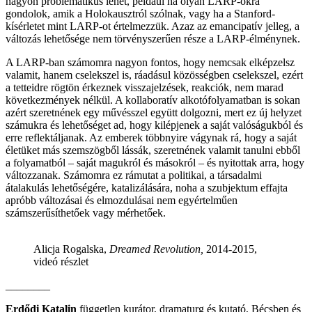
nagyon problematikus lehet, például ha olyan LARP-okra
gondolok, amik a Holokausztról szólnak, vagy ha a Stanford-
kísérletet mint LARP-ot értelmezzük. Azaz az emancipatív jelleg, a
változás lehetősége nem törvényszerűen része a LARP-élménynek.
A LARP-ban számomra nagyon fontos, hogy nemcsak elképzelsz
valamit, hanem cselekszel is, ráadásul közösségben cselekszel, ezért
a tetteidre rögtön érkeznek visszajelzések, reakciók, nem marad
következmények nélkül. A kollaboratív alkotófolyamatban is sokan
azért szeretnének egy művésszel együtt dolgozni, mert ez új helyzet
számukra és lehetőséget ad, hogy kilépjenek a saját valóságukból és
erre reflektáljanak. Az emberek többnyire vágynak rá, hogy a saját
életüket más szemszögből lássák, szeretnének valamit tanulni ebből
a folyamatból – saját magukról és másokról – és nyitottak arra, hogy
változzanak. Számomra ez rámutat a politikai, a társadalmi
átalakulás lehetőségére, katalizálására, noha a szubjektum effajta
apróbb változásai és elmozdulásai nem egyértelműen
számszerűsíthetőek vagy mérhetőek.
Alicja Rogalska,
Dreamed Revolution,
2014-2015,
videó részlet
________
Erdődi Katalin
független kurátor, dramaturg és kutató, Bécsben és