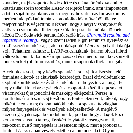
karaktert, majd csoportot hoztok létre és utána történik valami. A
kutatásunk során többféle LARP-ot kipróbáltunk, ami támpontokat
adott a saját forgatókönyvünk megírásához, de más forrásokból is
merítettünk, például feminista gondolkodók műveiből, illetve
terepmunkát is végeztünk Bécsben, hogy a helyi viszonyokat és
aktivista csoportokat feltérképezzük. Inspirált bennünket többek
között Eve Sedgwick paranoiáról szóló írása (
Paranoid reading and
reparative reading
)
, vagy Suzett Haden Elgin feminista nyelvész és
sci-fi szerző munkássága, aki a nőközpontú
Láadan
nyelv feltalálója
volt. Tehát nem színtiszta LARP-ot csináltunk, hanem olyan hibrid
változatot, ami különböző impulzusokat és innen-onnan kölcsönzött
módszereket (pl. fórumszínház, munkacsoportok) foglalt magába.
A célunk az volt, hogy közös spekulálásra hívjuk a Bécsben élő
feminista alkotók és aktivisták közösségét. Ezzel eltávolodtunk az
explicit konfliktuskezeléstől és inkább arra helyeztük a hangsúlyt,
hogy miként lehet az egyének és a csoportok közötti kapcsolatot,
viszonyokat újragondolni és másképp elképzelni. Persze, a
konfliktus és a feszültség továbbra is fontos elem volt, főként, hogy
miként jelenik meg és bontható ki ebben a spekulatív világban,
milyen fenyegetések és veszélyek elképzelhetőek. A meglévő
közösség sajátosságaiból indultunk ki; például hogy a tagok között
konkurencia van a támogatásokért folytatott versengés miatt,
miközben külső fenyegetés is leselkedik rájuk, mert a jobboldali
fordulat Ausztriában veszélyeztetheti a működésüket. Olyan