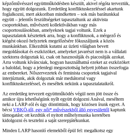
képzőművésszel együttműködésben készült, akivel régóta terveztük,
hogy együtt dolgozunk. Eredetileg konfliktuskezeléssel akartunk
foglalkozni, mert akkoriban mindketten – sok más barátunkkal
együtt – jelentős feszültségeket tapasztaltunk az aktivista
csoportokban, művészeti kollektívákban vagy más
csoportosulásokban, amelyeknek tagjai voltunk. Ezek a
tapasztalatok késztettek arra, hogy a konfliktusok, a mérgező és
kiégést okozó helyzetek megelőzésére fókuszáljunk a közös
munkánkban. Elkezdtük kutatni az üzleti világban bevett
megoldásokat és eszközöket, amelyeket javarészt nem is a vállalati
szektorra dolgoztak ki, csak ott hasznosítják és piacosítják azokat.
Arra voltunk kíváncsiak, hogyan használhatná ezeket az eszközöket
a baloldal, hogy a jelenlegi megosztottság helyett jobban összefogja
az embereket. Nőszervezetek és feminista csoportok tagjaival
interjúztunk, akik dolgoztak már mediátorral vagy
konfliktuskezeléssel, és meséltek nekünk a tapasztalataikról.
Az eredetileg tervezett együttműködés végül nem jött össze és
amikor újra lehetőségünk nyílt együtt dolgozni Anával, meséltem
neki a LARP-ról és úgy döntöttünk, hogy közösen írunk egyet. A
bécsi
VBKÖ-től, egy női* művészekből álló egyesülettől
kaptunk
támogatást; ott kezdtük el nyitott műhelymunka keretében
kidolgozni és tesztelni a saját szerepjátékunkat.
Minden LARP hasonló elemekből épül fel: megalkotsz egy