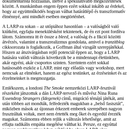
dokumentarista hozzáállás, illetve a spekulatívabb megközelítések
között. A munkámban engem éppen ezért sokkal inkább az érdekel,
hogy az együttműködés hogyan válhat határátlépő és transzformatív
élménnyé, ami mindkét esetben megtörténhet.
A LARP-ra sokan – az utópiához hasonlóan – a valóságból való
kiútként, egyfajta menekülésként tekintenek, de én ezt pont fordítva
látom. Számomra itt ér össze a
bleed,
a valóság és a fikció közötti
átvérzés, valamint a transzrealizmus gondolata, amivel a
tranzitblog
cikksorozata is foglalkozik, a Goffman által vizsgált szerepjátékkal.
Hiszen az átszivárgásban rejlő potenciál éppen az, hogy a LARP
hatására valódi változás következik be a mindennapi életünkben,
akár egyéni, akár csoportos szinten. Szerintem ezért sokkal
hatásosabb eszköz a LARP, mint egy előadás vagy workshop, mert
nemcsak az elménket, hanem az egész testünket, az érzéseinket és az
érzelmeinket is megmozgatja.
Emlékszem, a londoni
The Smoke
nemzetközi LARP-fesztivál
részeként játszottuk a dán LARP-tervező és művész Nina Runa
Essendrop
Strangers (Idegenek)
című, migráció témájú játékát, ami
után többen azt mondták, felfedezték magukban a „belső fasisztát”,
miközben mások az újonnan érkezett emberek szerepében nagyon
frusztráltak voltak, mert nem értették meg őket és egyedül érezték
magukat. Számomra ebben rejlik a változás lehetősége, amit az
effajta radikális empátia megélése válthat ki. Persze, ez egyúttal