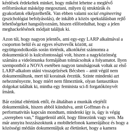
kérdések érdekeltek minket, hogy miként lehetne a meglévő
erőforrásokat másképp megosztani, milyen új struktúrák és
gyakorlatok elképzelhetők. Van ebben valami
social engineering
(pszichológiai befolyásolás), de inkább a közös spekulálásban rejlő
lehetőségeket hangsúlyoznám, hiszen előfordulhat, hogy a jelen
meghackelésének módjait találjuk ki.
Azon túl, hogy nagyon jelentős, ami egy-egy LARP alkalmával a
csoporton belül és az egyes résztvevők között, az
együttgondolkodás során történik, alkotóként számomra a
dokumentáció is kulcsfontosságú volt, hiszen a nagyközönség
számára a videómunka formájában tolmácsoltuk a folyamatot. Ilyen
szempontból a NOVA esetében nagyon tanulságosak voltak az első
LARP-alkalom utáni visszajelzések Bécsben – amit végül nem
dokumentáltunk, mert túl korainak éreztük. Szinte mindenki azt
nehezményezte, hogy miért nem filmeztünk, olyan fantasztikus
dolgokat találtak ki, mintha egy feminista sci-fi forgatókönyvét
írnánk.
Bár ezúttal eltértünk ettől, én általában a munkák elejétől
dokumentálok, hiszen abból kiindulva, amit Goffman és a
performativitás kapcsán mondtam, mindenki így is, úgy is végig
„szerepben van,” függetlenül attól, hogy filmezünk vagy sem. Ma
már annyira hozzászoktunk a mobiltelefonok kamerájához és hogy a
közösségi médián dokumentáljuk az életünket, hogy a kamera