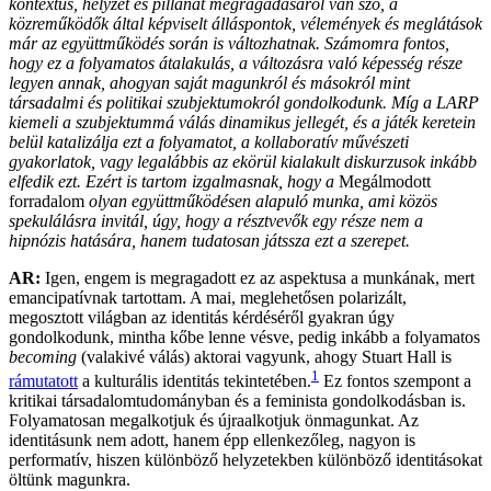
kontextus, helyzet és pillanat megragadásáról van szó, a
közreműködők által képviselt álláspontok, vélemények és meglátások
már az együttműködés során is változhatnak. Számomra fontos,
hogy ez a folyamatos átalakulás, a változásra való képesség része
legyen annak, ahogyan saját magunkról és másokról mint
társadalmi és politikai szubjektumokról gondolkodunk. Míg a LARP
kiemeli a szubjektummá válás dinamikus jellegét, és a játék keretein
belül katalizálja ezt a folyamatot, a kollaboratív művészeti
gyakorlatok, vagy legalábbis az ekörül kialakult diskurzusok inkább
elfedik ezt. Ezért is tartom izgalmasnak, hogy a
Megálmodott
forradalom
olyan együttműködésen alapuló munka, ami közös
spekulálásra invitál, úgy, hogy a résztvevők egy része nem a
hipnózis hatására, hanem tudatosan játssza ezt a szerepet.
AR:
Igen, engem is megragadott ez az aspektusa a munkának, mert
emancipatívnak tartottam. A mai, meglehetősen polarizált,
megosztott világban az identitás kérdéséről gyakran úgy
gondolkodunk, mintha kőbe lenne vésve, pedig inkább a folyamatos
becoming
(valakivé válás) aktorai vagyunk, ahogy Stuart Hall is
1
rámutatott
a kulturális identitás tekintetében.
Ez fontos szempont a
kritikai társadalomtudományban és a feminista gondolkodásban is.
Folyamatosan megalkotjuk és újraalkotjuk önmagunkat. Az
identitásunk nem adott, hanem épp ellenkezőleg, nagyon is
performatív, hiszen különböző helyzetekben különböző identitásokat
öltünk magunkra.