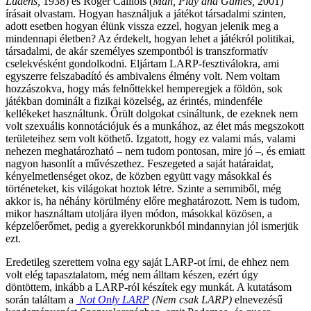
Ludens,
1938) és Roger Caillois (
Man, Play and Games,
2001)
írásait olvastam. Hogyan használjuk a játékot társadalmi szinten,
adott esetben hogyan élünk vissza ezzel, hogyan jelenik meg a
mindennapi életben? Az érdekelt, hogyan lehet a játékról politikai,
társadalmi, de akár személyes szempontból is transzformatív
cselekvésként gondolkodni. Eljártam LARP-fesztiválokra, ami
egyszerre felszabadító és ambivalens élmény volt. Nem voltam
hozzászokva, hogy más felnőttekkel hemperegjek a földön, sok
játékban dominált a fizikai közelség, az érintés, mindenféle
kellékeket használtunk. Őrült dolgokat csináltunk, de ezeknek nem
volt szexuális konnotációjuk és a munkához, az élet más megszokott
területeihez sem volt köthető. Izgatott, hogy ez valami más, valami
nehezen meghatározható – nem tudom pontosan, mire jó –, és emiatt
nagyon hasonlít a művészethez. Feszegeted a saját határaidat,
kényelmetlenséget okoz, de közben együtt vagy másokkal és
történeteket, kis világokat hoztok létre. Szinte a semmiből, még
akkor is, ha néhány körülmény előre meghatározott. Nem is tudom,
mikor használtam utoljára ilyen módon, másokkal közösen, a
képzelőerőmet, pedig a gyerekkorunkból mindannyian jól ismerjük
ezt.
Eredetileg szerettem volna egy saját LARP-ot írni, de ehhez nem
volt elég tapasztalatom, még nem álltam készen, ezért úgy
döntöttem, inkább a LARP-ról készítek egy munkát. A kutatásom
során találtam a
Not Only LARP
(Nem csak LARP)
elnevezésű