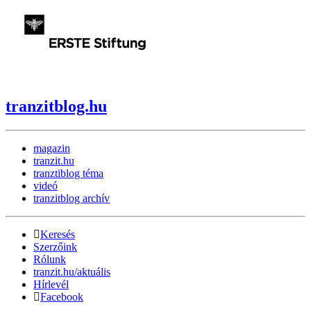
tranzitblog.hu
magazin
tranzit.hu
tranztiblog téma
videó
tranzitblog archív
Keresés
Szerzőink
Rólunk
tranzit.hu/aktuális
Hírlevél
Facebook