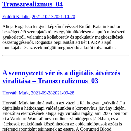
Transzrealizmus_04
Erdődi Katalin
,
2021-10-13
2021-10-20
Alicja Rogalska lengyel képzőművésszel Erdődi Katalin kurátor
beszélget élő szerepjátékról és együttműködésen alapuló művészeti
gyakorlatról, valamint a kollaboratív és spekulatív megközelítések
összefüggéseiről. Rogalska bepillantást ad két LARP-alapú
munkájába és az ezek mögött meghúzódó alkotói folyamatba.
A szennyezett vér és a digitális átvérzés
viralitása – Transzrealizmus_03
Horváth Márk
,
2021-09-28
2021-09-28
Horváth Márk tanulmányában azt vázolja fel, hogyan „vérzik át” a
digitalitás a hétköznapi valóságunkba a koronavírus járvány idején.
Filozófiai elemzésének alapja egy virtuális ragály, ami 2005-ben tört
ki a World of Warcraft nevű online számítógépes játékban, és a
játékosok reakcióinak köszönhetően az epidemiológusok azóta is
referenciapontként tekintenek az esetre. A Corrupted Blood