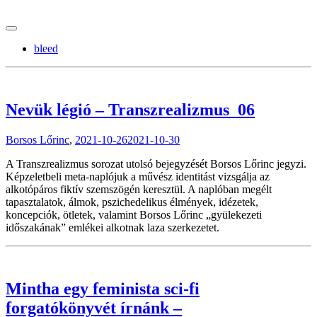
tranzitblog.hu
bleed
Nevük légió – Transzrealizmus_06
Borsos Lőrinc
,
2021-10-26
2021-10-30
A Transzrealizmus sorozat utolsó bejegyzését Borsos Lőrinc jegyzi.
Képzeletbeli meta-naplójuk a művész identitást vizsgálja az
alkotópáros fiktív szemszögén keresztül. A naplóban megélt
tapasztalatok, álmok, pszichedelikus élmények, idézetek,
koncepciók, ötletek, valamint Borsos Lőrinc „gyülekezeti
időszakának” emlékei alkotnak laza szerkezetet.
Mintha egy feminista sci-fi
forgatókönyvét írnánk –