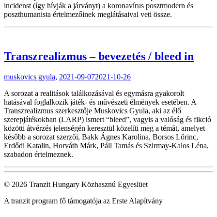
incidenst (így hívják a járványt) a koronavírus posztmodern és
poszthumanista értelmezőinek meglátásaival veti össze.
Transzrealizmus – bevezetés / bleed in
muskovics gyula
,
2021-09-07
2021-10-26
A sorozat a realitások találkozásával és egymásra gyakorolt
hatásával foglalkozik játék- és művészeti élmények esetében. A
Transzrealizmus szerkesztője Muskovics Gyula, aki az élő
szerepjátékokban (LARP) ismert “bleed”, vagyis a valóság és fikció
közötti átvérzés jelenségén keresztül közelíti meg a témát, amelyet
később a sorozat szerzői, Bakk Ágnes Karolina, Borsos Lőrinc,
Erdődi Katalin, Horváth Márk, Páll Tamás és Szirmay-Kalos Léna,
szabadon értelmeznek.
© 2026 Tranzit Hungary Közhasznú Egyeslüet
A tranzit program fő támogatója az Erste Alapítvány