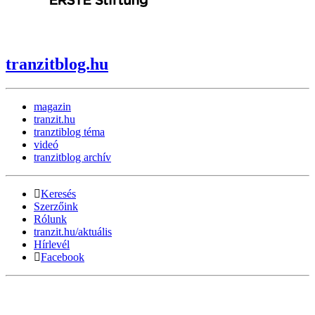
tranzitblog.hu
magazin
tranzit.hu
tranztiblog téma
videó
tranzitblog archív
Keresés
Szerzőink
Rólunk
tranzit.hu/aktuális
Hírlevél
Facebook