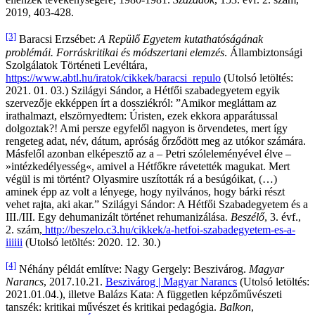
2019, 403-428.
[3]
Baracsi Erzsébet:
A Repülő Egyetem kutathatóságának
problémái. Forráskritikai és módszertani elemzés
. Állambiztonsági
Szolgálatok Történeti Levéltára,
https://www.abtl.hu/iratok/cikkek/baracsi_repulo
(Utolsó letöltés:
2021. 01. 03.) Szilágyi Sándor, a Hétfői szabadegyetem egyik
szervezője ekképpen írt a dossziékról: ”Amikor megláttam az
irathalmazt, elszörnyedtem: Úristen, ezek ekkora apparátussal
dolgoztak?! Ami persze egyfelől nagyon is örvendetes, mert így
rengeteg adat, név, dátum, apróság őrződött meg az utókor számára.
Másfelől azonban elképesztő az a – Petri szóleleményével élve –
»intézkedélyesség«, amivel a Hétfőkre rávetették magukat. Mert
végül is mi történt? Olyasmire uszították rá a besúgóikat, (…)
aminek épp az volt a lényege, hogy nyilvános, hogy bárki részt
vehet rajta, aki akar.” Szilágyi Sándor: A Hétfői Szabadegyetem és a
III./III. Egy dehumanizált történet rehumanizálása.
Beszélő
, 3. évf.,
2. szám,
http://beszelo.c3.hu/cikkek/a-hetfoi-szabadegyetem-es-a-
iiiiii
(Utolsó letöltés: 2020. 12. 30.)
[4]
Néhány példát említve: Nagy Gergely: Beszivárog.
Magyar
Narancs
, 2017.10.21.
Beszivárog | Magyar Narancs
(Utolsó letöltés:
2021.01.04.), illetve Balázs Kata: A független képzőművészeti
tanszék: kritikai művészet és kritikai pedagógia.
Balkon
,