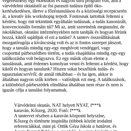
végeredmény egy eklektikus és nagyon sűrű program volt, ami a
várvédelmi oktatástól az ősi paraszti tudásra építő öko-
kertészkedésen, illetve a főzéstanuláson és a közösségi receptcserén
át, a kreatív írás workshopig terjedt. Fontosnak tartottuk feltenni a
kérdést, hogy mit tekintünk egyáltalán tudásnak, a tudás kanonizált,
konvencionális formáin túl? Mi az, amit szeretnénk megtanulni, de
iskolákban, oktatási intézményekben nem tanítják és hogyan férünk
hozzá, kiktől sajátítjuk el ezt a tudást? A tanterv összeállításának
mozgatórugója a kíváncsiság volt és az is fontos szerepet játszott,
hogy a tanulás mindig egy-egy meghívott vendéggel, vagy
csoporttal párbeszédben történt, a tudás elsajátítása mindig egy-egy
találkozásba volt beágyazva. Ez egy másik olyan eleme a
tanulásnak, amit érdemes komolyan venni és feltenni a kérdést, hogy
kiktől és hogyan tanulunk? Hiszen sokat beszélünk tudás- és
tapasztalat
cseréről
, de annál ritkábban – és ha igen, akkor is
általában nagyon szűk körben – valósítjuk ezt meg. A találkozások,
a különböző párbeszédek elindítása általában nem része és nem is
igazán célja a tanulási folyamatnak.
Várvédelmi oktatás, NAT helyett NYAT, f***k
karaván, Kőszeg, 2020. Fotó: f***k
A tantervet részben a karaván központi helyszíne,
Kőszeg és története inspirálta (többek között irodalmi
referenciákkal, mint pl. Ottlik Géza
Iskola a határon
, és