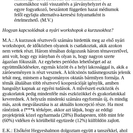
csatornákhoz való visszatérés a járványhelyzet és az
egyre fogyatkozó, beszántott független hazai médiumok
felől egyfajta alternatíva-keresési folyamatként is
értelmezhető. (M.V.)
Hogyan kapcsolódnak a nyári workshopok a kurzusokhoz?
M.A.: A kurzusok résztvevői számára hirdettük meg az első nyári
workshopot, de időközben olyanok is csatlakoztak, akik azokon
nem vettek részt. Három témában dolgozunk három témavezetővel,
ami volt, hogy egy irányban és olyan is, hogy nagyon szerte
ágazóan fókuszált. Az egyhetes periódus lehetőséget ad az
együttműködésekre, egymás között és a helyi lakossággal is, akik a
záróeseményen is részt vesznek. A kölcsönös tudásmegosztás jelenik
tehát meg, mintsem a hagyományos oktatás bármilyen formája. A
témák általában több résztvevő kooperációját igénylik, amiben
hangsúlyt kapnak az egyéni tudások. A művészeti eszközök és
gyakorlatok pedig mindenféle más eszközökkel és gyakorlatokkal
keverednek. A helyszín mindenki számára egyformán új, és mindig
más, azok megválasztása is az aktuális koncepció része. Ha most
ránézünk a f***k térképre, akkor azt látjuk, hogy az eddigi
projektjeink közel egyharmada (28%) Budapesten, több mint fele
(60%) vidéken és körülbelül egytizede (12%) külföldön zajlott.
E.K.: Elsőként Hegyeshalmon dolgoztam együtt a tanszékkel, ahol