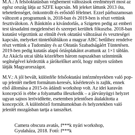
M.A.: A felsőoktatásban végbement változások eredményét most az
egész ország látja az SZFE kapcsán. Mi jeleket láttunk 2013 óta,
tehetetlenséget, önkontrollt és erősödő félelmet. Ezzel párhuzamosan
változott a programunk is, 2018-ban és 2019-ben is részt vettünk
fesztiválokon. A Bánkitón a kivándorlás, a Szigeten pedig az emberi
test társadalmi megjelenései és szerepei kerültek fókuszba. 2018-ban
kutatást végeztünk az elmúlt évek oktatási változásai és veszteségei
kapcsán, melyeket tüntetőtáblákon a magyar ABC betűihez rendelve
részt vettünk a Tudomány és az Oktatás Szabadságáért Tüntetésen.
2019-ben pedig kutatás alapú óriásplakátot avattunk az 1×1 táblán.
Az Akácfa utcai tábla közelében három napszakban színminták
segítségével kérdeztük a járókelőket arról, hogy milyen színben
látják Magyarországot.
M.V.: A jól bevált, különféle felsőoktatási intézményekben való pop-
up jelenlét mellett formátum-keresés, kísérletezés is zajlik, ennek
első állomása a 2015-ös ádándi workshop volt. Az idei karaván
koncepció is ebbe a folyamatba illeszkedik – a járványügyi helyzet
ugyan sajnos lerövidítette, esetemben jelentősen átalakította a
koncepciót. A különböző formátumokban és helyzetekben való
jelenlét mozgásban tartja a tanszéket.
Camera obscura avatás, f***k nyári workshop,
Gyulaháza, 2018. Fotó: f***k