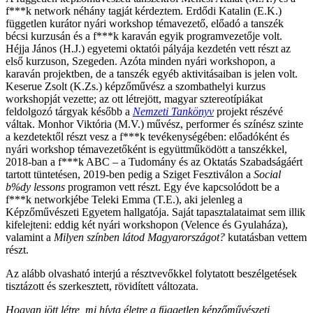
f***k network néhány tagját kérdeztem. Erdődi Katalin (E.K.)
független kurátor nyári workshop témavezető, előadó a tanszék
bécsi kurzusán és a f***k karaván egyik programvezetője volt.
Héjja János (H.J.) egyetemi oktatói pályája kezdetén vett részt az
első kurzuson, Szegeden. Azóta minden nyári workshopon, a
karaván projektben, de a tanszék egyéb aktivitásaiban is jelen volt.
Keserue Zsolt (K.Zs.) képzőművész a szombathelyi kurzus
workshopját vezette; az ott létrejött, magyar sztereotípiákat
feldolgozó tárgyak később a
Nemzeti Tankönyv
projekt részévé
váltak. Monhor Viktória (M.V.) művész, performer és színész szinte
a kezdetektől részt vesz a f***k tevékenységében: előadóként és
nyári workshop témavezetőként is együttműködött a tanszékkel,
2018-ban a f***k ABC – a Tudomány és az Oktatás Szabadságáért
tartott tüntetésen, 2019-ben pedig a Sziget Fesztiválon a
Social
b%dy lessons
programon vett részt. Egy éve kapcsolódott be a
f***k networkjébe Teleki Emma (T.E.), aki jelenleg a
Képzőművészeti Egyetem hallgatója. Saját tapasztalataimat sem illik
kifelejteni: eddig két nyári workshopon (Velence és Gyulaháza),
valamint a
Milyen színben látod Magyarországot?
kutatásban vettem
részt.
Az alább olvasható interjú a résztvevőkkel folytatott beszélgetések
tisztázott és szerkesztett, rövidített változata.
Hogyan jött létre, mi hívta életre a független képzőművészeti