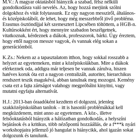
M.V.: A magyar oktatásból hiányzik a szabad, félsz nélküli
gondolkodásra való nevelés. Az, hogy hozzá merjünk szólni
dolgokhoz és vitát folytassunk. Ez egy nagyon messziről, általános-
és középiskolából, de lehet, hogy még messzebbről jövő probléma.
Erasmus ösztöndíjjal két szemesztert Lipcsében töltöttem, a HGB-n.
Kultúrsokként ért, hogy mennyire szabadon beszélgetnek,
vitatkoznak, kérdeznek a diákok, professzorok, bárki. Úgy éreztem,
hogy ettől nagyon messze vagyok, és vannak elég sokan a
generációmból.
K.Zs.: Nekem az a tapasztalatom itthon, hogy sokkal rosszabb a
helyzet az egyetemeken, mint a középiskolákban. Mire a diákok
elérkeznek oda, addigra már teljesen be vannak zárulva, hiszen
hatéves koruk óta ezt a nagyon centralizált, autoriter, hierarchikus
rendszert teszik magukévá, abban tanulnak meg mozogni. Kemény
csata ezt a fajta zártságot valahogy megpróbálni kinyitni, vagy
mutatni egyfajta alternatívát.
H.J.: 2013-ban óraadóként kezdtem el dolgozni, jelenleg
szakközépiskolában tanítok – itt is hasonló problémákkal kell
megküzdenem, mint anno az egyetemen. A köz-, illetve
felsőoktatásból hiányzik a hálózatban gondolkodás, a helyszíni
bejárások és a kritikus, több nézőpontú hozzáállás, de a f***k nyári
workshopjaira jellemző jó hangulat is hiánycikk, ahol igazán sokat
dolgozunk és tanulunk.