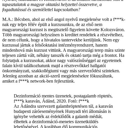
tapasztalatok a magyar oktatási helyzettel összevetve, a
fogadtatással és szemlélettel kapcsolatban?
M.A.: Bécsben, ahol az első angol nyelvű megjelenése volt a f***k-
nak egy teljes félév épült a kurzusunkra, de az első nem
magyarországi kurzust is megtisztelő figyelem követte Kolozsváron.
Több magyarországi helyszínen is kreditet rendeltek a részvételhez,
de nem célunk, hogy a hivatalos tantervekbe kerüljünk. Nem egy
kurzussal jártuk a felsőoktatási intézményrendszert, hanem
mindenhová más kurzust vittünk. A magyarországi terep mára szinte
teljesen zárttá vált, néhány tanszék és oktató tartja még a frontot. Ha
folytatjuk a kurzusokat, akkor nagy valószínűséggel az egyetemek
falain kívül találkozhatunk majd a résztvevőkkel hallgatói
önkormányzati, szakkollégiumi vagy más szerveződési szinteken.
Jelenleg azonban az akció-szerű megjelenésekre fókuszálunk,
amiket a f***k network-ben fejlesztünk.
Dezinformáció mentes üzenetek, postagalamb röptetés,
f***k karaván, Ádánd, 2020. Fotó: f***k
Az Ádándra szervezett galambröptetésen túl, a karaván
budapesti záróeseményének Hunyadi téri állomásán is
igénybe vehették az érdeklődők a galamb médiát,
élhettek a dezinformáció-menetes üzenetküldés
lehetőségével. A korábban élő kommunikációs