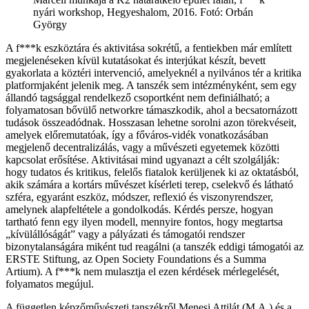
nyári workshop, Hegyeshalom, 2016. Fotó: Orbán
György
A f***k eszköztára és aktivitása sokrétű, a fentiekben már említett
megjelenéseken kívül kutatásokat és interjúkat készít, bevett
gyakorlata a köztéri intervenció, amelyeknél a nyilvános tér a kritika
platformjaként jelenik meg. A tanszék sem intézményként, sem egy
állandó tagsággal rendelkező csoportként nem definiálható; a
folyamatosan bővülő networkre támaszkodik, ahol a becsatornázott
tudások összeadódnak. Hosszasan lehetne sorolni azon törekvéseit,
amelyek előremutatóak, így a főváros-vidék vonatkozásában
megjelenő decentralizálás, vagy a művészeti egyetemek közötti
kapcsolat erősítése. Aktivitásai mind ugyanazt a célt szolgálják:
hogy tudatos és kritikus, felelős fiatalok kerüljenek ki az oktatásból,
akik számára a kortárs művészet kísérleti terep, cselekvő és látható
szféra, egyaránt eszköz, módszer, reflexió és viszonyrendszer,
amelynek alapfeltétele a gondolkodás. Kérdés persze, hogyan
tartható fenn egy ilyen modell, mennyire fontos, hogy megtartsa
„kívülállóságát” vagy a pályázati és támogatói rendszer
bizonytalanságára miként tud reagálni (a tanszék eddigi támogatói az
ERSTE Stiftung, az Open Society Foundations és a Summa
Artium). A f***k nem mulasztja el ezen kérdések mérlegelését,
folyamatos megújul.
A független képzőművészeti tanszékről Menesi Attilát (M.A.) és a