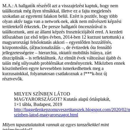
M.A.: A hallgatók részéről azt a visszajelzést kaptuk, hogy nem
találkoztak még ilyen témákkal, illetve ez a fajta megjelenés
szokatlan az egyetemi falakon belül. Ezért is pozitív, hogy több
olyan aktív tagja van a network-nek, akik nem művészeti képzési
területekről érkeztek. De persze hallgatói öncenzúrával is
találkoztunk, ami az állami képzés frusztrációjából ered. A kezdeti
időszakban (az első teljes évben, 2014-ben 12 kurzust tartottunk) a
magyarországi felsőoktatás akkori – egyenlőtlen hozzáférés,
központosítás, (ál)racionalizálás –, de évtizedek óta fennálló
jellegzetességeire – hierarchia, oktatói mobilitás hiánya, zárt
diszciplínák – is reflektáltunk. Az elmúlt évek változásai újabb és
talán még súlyosabb problémákat eredményeztek. Miközben ennek
köszönhetően egyre kevesebben ismerkedhetnek meg a
kurzusainkkal, folyamatosan csatlakoznak a f***k-hoz új
résztvevők.
MILYEN SZÍNBEN LÁTOD
MAGYARORSZÁGOT? Kutatás alapú óriásplakát,
1×1 tábla, Budapest, 2019
http://fuggetlenkepzomuveszetitanszek.blogspot.com/2020/02/m
szinben-latod-magyarorszagot.html
Milyen tapasztalataitok vannak az egyes tanszékekkel mint
intézményekkel?