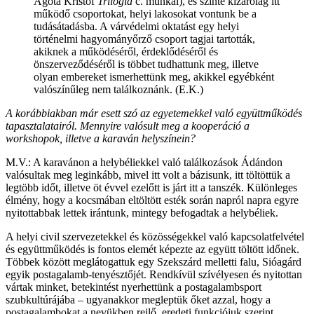
Agota Kristof
Trilógia
c. munkái), és szinte kizárólag itt
működő csoportokat, helyi lakosokat vontunk be a
tudásátadásba. A várvédelmi oktatást egy helyi
történelmi hagyományőrző csoport tagjai tartották,
akiknek a működéséről, érdeklődéséről és
önszerveződéséről is többet tudhattunk meg, illetve
olyan embereket ismerhettünk meg, akikkel egyébként
valószínűleg nem találkoznánk. (E.K.)
A korábbiakban már esett szó az egyetemekkel való együttműködés
tapasztalatairól. Mennyire valósult meg a kooperáció a
workshopok, illetve a karaván helyszínein?
M.V.: A karavánon a helybéliekkel való találkozások Ádándon
valósultak meg leginkább, mivel itt volt a bázisunk, itt töltöttük a
legtöbb időt, illetve öt évvel ezelőtt is járt itt a tanszék. Különleges
élmény, hogy a kocsmában eltöltött esték során napról napra egyre
nyitottabbak lettek irántunk, mintegy befogadtak a helybéliek.
A helyi civil szervezetekkel és közösségekkel való kapcsolatfelvétel
és együttműködés is fontos elemét képezte az együtt töltött időnek.
Többek között meglátogattuk egy Szekszárd melletti falu, Sióagárd
egyik postagalamb-tenyésztőjét. Rendkívül szívélyesen és nyitottan
vártak minket, betekintést nyerhettünk a postagalambsport
szubkultúrájába – ugyanakkor megleptük őket azzal, hogy a
postagalambokat a nevükben rejlő, eredeti funkciójuk szerint