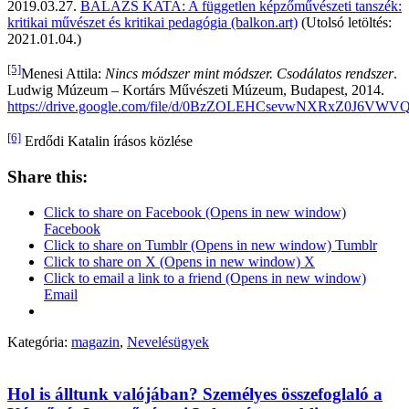
2019.03.27.
BALÁZS KATA: A független képzőművészeti tanszék:
kritikai művészet és kritikai pedagógia (balkon.art)
(Utolsó letöltés:
2021.01.04.)
[5]
Menesi Attila:
Nincs módszer mint módszer. Csodálatos rendszer
.
Ludwig Múzeum – Kortárs Művészeti Múzeum, Budapest, 2014.
https://drive.google.com/file/d/0BzZOLEHCsevwNXRxZ0J6VWV
[6]
Erdődi Katalin írásos közlése
Share this:
Click to share on Facebook (Opens in new window)
Facebook
Click to share on Tumblr (Opens in new window) Tumblr
Click to share on X (Opens in new window) X
Click to email a link to a friend (Opens in new window)
Email
Kategória:
magazin
,
Nevelésügyek
Hol is álltunk valójában? Személyes összefoglaló a