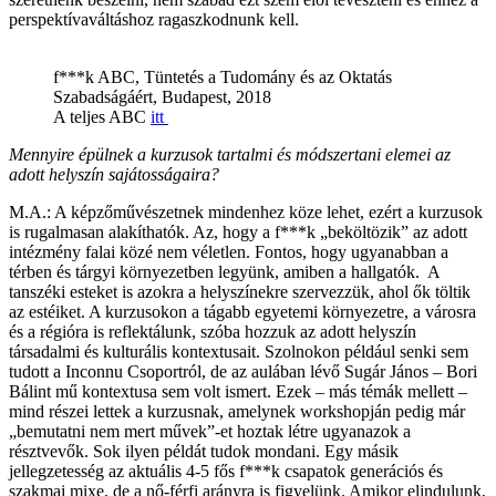
perspektívaváltáshoz ragaszkodnunk kell.
f***k ABC, Tüntetés a Tudomány és az Oktatás
Szabadságáért, Budapest, 2018
A teljes ABC
itt
Mennyire épülnek a kurzusok tartalmi és módszertani elemei az
adott helyszín sajátosságaira?
M.A.: A képzőművészetnek mindenhez köze lehet, ezért a kurzusok
is rugalmasan alakíthatók. Az, hogy a f***k „beköltözik” az adott
intézmény falai közé nem véletlen. Fontos, hogy ugyanabban a
térben és tárgyi környezetben legyünk, amiben a hallgatók. A
tanszéki esteket is azokra a helyszínekre szervezzük, ahol ők töltik
az estéiket. A kurzusokon a tágabb egyetemi környezetre, a városra
és a régióra is reflektálunk, szóba hozzuk az adott helyszín
társadalmi és kulturális kontextusait. Szolnokon például senki sem
tudott a Inconnu Csoportról, de az aulában lévő Sugár János – Bori
Bálint mű kontextusa sem volt ismert. Ezek – más témák mellett –
mind részei lettek a kurzusnak, amelynek workshopján pedig már
„bemutatni nem mert művek”-et hoztak létre ugyanazok a
résztvevők. Sok ilyen példát tudok mondani. Egy másik
jellegzetesség az aktuális 4-5 fős f***k csapatok generációs és
szakmai mixe, de a nő-férfi arányra is figyelünk. Amikor elindulunk,