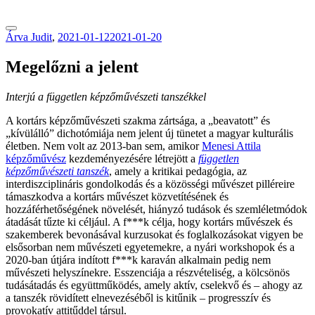
tranzitblog.hu
Árva Judit
,
2021-01-12
2021-01-20
Megelőzni a jelent
Interjú a független képzőművészeti tanszékkel
A kortárs képzőművészeti szakma zártsága, a „beavatott” és
„kívülálló” dichotómiája nem jelent új tünetet a magyar kulturális
életben. Nem volt az 2013-ban sem, amikor
Menesi Attila
képzőművész
kezdeményezésére létrejött a
független
képzőművészeti tanszék
, amely a kritikai pedagógia, az
interdiszciplináris gondolkodás és a közösségi művészet pilléreire
támaszkodva a kortárs művészet közvetítésének és
hozzáférhetőségének növelését, hiányzó tudások és szemléletmódok
átadását tűzte ki céljául. A f***k célja, hogy kortárs művészek és
szakemberek bevonásával kurzusokat és foglalkozásokat vigyen be
elsősorban nem művészeti egyetemekre, a nyári workshopok és a
2020-ban útjára indított f***k karaván alkalmain pedig nem
művészeti helyszínekre. Esszenciája a részvételiség, a kölcsönös
tudásátadás és együttműködés, amely aktív, cselekvő és – ahogy az
a tanszék rövidített elnevezéséből is kitűnik – progresszív és
provokatív attitűddel társul.