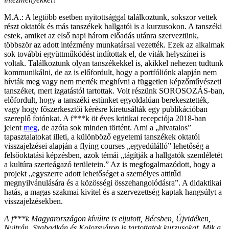
M.A.: A legtöbb esetben nyitottsággal találkoztunk, sokszor vettek
részt oktatók és más tanszékek hallgatói is a kurzusokon. A tanszéki
estek, amiket az első napi három előadás utánra szerveztünk,
többször az adott intézmény munkatársai vezették. Ezek az alkalmak
sok további együttműködést indítottak el, de viták helyszínei is
voltak. Találkoztunk olyan tanszékekkel is, akikkel nehezen tudtunk
kommunikálni, de az is előfordult, hogy a portfóliónk alapján nem
hívták meg vagy nem merték meghívni a független képzőművészeti
tanszéket, mert izgatástól tartottak. Volt részünk SOROSOZÁS-ban,
előfordult, hogy a tanszéki estünket egyoldalúan berekesztették,
vagy hogy főszerkesztői kérésre kiretusálták egy publikációban
szereplő fotónkat. A f***k öt éves kritikai recepciója 2018-ban
jelent
meg
, de azóta sok minden történt. Ami a „hivatalos”
tapasztalatokat illeti, a különböző egyetemi tanszékek oktatói
visszajelzései alapján a flying courses „egyedülálló” lehetőség a
felsőoktatási képzésben, azok témái „tágítják a hallgatók szemléletét
a kultúra szerteágazó területein.” Az is megfogalmazódott, hogy a
projekt „egyszerre adott lehetőséget a személyes attitűd
megnyilvánulására és a közösségi összehangolódásra”. A didaktikai
hatás, a magas szakmai kivitel és a szervezettség kaptak hangsúlyt a
visszajelzésekben.
A f***k Magyarországon kívülre is eljutott, Bécsben, Újvidéken,
Nyitrán, Szabadkán és Kolozsváron is tartottatok kurzusokat. Mik a