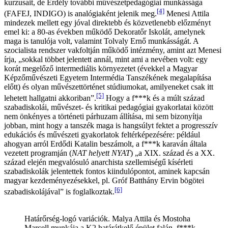
kurzusait, de Erdély további művészetpedagógiai munkássága
[4]
(FAFEJ, INDIGO) is analógiaként jelenik meg.
Menesi Attila
mindezek mellett egy jóval direktebb és közvetlenebb előzményt
emel ki: a 80-as években működő Dekoratőr Iskolát, amelynek
maga is tanulója volt, valamint Tolvaly Ernő munkásságát. A
szocialista rendszer vakfoltján működő intézmény, amint azt Menesi
írja, „sokkal többet jelentett annál, mint ami a nevében volt: egy
korát megelőző intermediális környezetet (évekkel a Magyar
Képzőművészeti Egyetem Intermédia Tanszékének megalapítása
előtt) és olyan művészettörténet stúdiumokat, amilyeneket csak itt
[5]
lehetett hallgatni akkoriban”.
Hogy a f***k és a múlt század
szabadiskolái, művészet- és kritikai pedagógiai gyakorlatai között
nem önkényes a történeti párhuzam állítása, mi sem bizonyítja
jobban, mint hogy a tanszék maga is hangsúlyt fektet a progresszív
edukációs és művészeti gyakorlatok feltérképezésére: például
ahogyan arról Erdődi Katalin beszámolt, a f***k karaván általa
vezetett programján (
NAT helyett NYAT
) „a XIX. század és a XX.
század elején megvalósuló anarchista szellemiségű kísérleti
szabadiskolák jelentettek fontos kiindulópontot, aminek kapcsán
magyar kezdeményezésekkel, pl. Gróf Batthány Ervin bögötei
[6]
szabadiskolájával” is foglalkoztak.
Határőrség-logó variációk. Malya Attila és Mostoha
Marcell munkája a K2 határátkelő épület falán, f***k