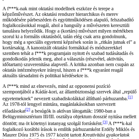
A f***k-nak mint oktatási modellnek eszköze és terepe a
képzőművészet. Az oktatási rendszer hierarchikus és merev
működésére párbeszéden és együttműködésen alapuló, felszabadító
foglalkozásokkal reagál, ahol a hangsúly a művészeten keresztüli
tanulásra helyeződik. Hogy a (kortárs) művészet milyen mértékben
szorul ki a formális oktatásból, talán elég csak arra gondolnunk,
hogy még a speciális egyetemi képzések során is „ritkán jutnak el” a
kortársakig. A kanonizált oktatási formákkal és módszerekkel
szemben tehát a f***k programjain nyitott és szabad tudásátadás és
gondolkodás jelenik meg, ahol a választás (részvétel, aktivitás,
időtartam) szuverenitása alapvető. A kritika azonban nem csupán az
oktatás intézményekre irányul, hiszen a f***k egyaránt reagál
aktuális társadalmi és politikai kérdésekre is.
A f***k mind az elnevezés, mind az opponensi pozíció
szempontjából a Kádár-kori, az állambiztonsági szervek által „repülő
[1]
egyetemeknek” nevezett szabadiskolákkal állítható párhuzamba.
Az 1978-tól lengyel mintára, magánlakásokban szervezett
[2]
előadásokat
a besúgók is aktívan látogatták: 1980-ban a
Belügyminisztérium III/III. osztálya objektum dosszié nyitása mellett
[3]
döntött; ma öt kötetnyi iratanyag szolgál forrásként.
A f***k-kal
foglalkozó korábbi írások is említik párhuzamként Erdély Miklós és
Maurer Dóra 1975 és 1977 között tartott
Kreativitási gyakorlatok