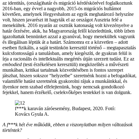
az identitás, (ország)határ és migráció kérdéskörével foglalkoztunk
2016-ban, egy évvel a nagyobb, 2015-ös migrációs hullámot
követően, amelynek Hegyeshalom az egyik meghatározó helyszíne
volt, hiszen javarészt itt hagyták el az országot Ausztria felé a
menekültek. 2016 nyarán az osztrák katonaság volt kivezényelve a
határ őrzésére, akik, ha Magyarország felől közeledtünk, több ízben
igazoltattak bennünket azzal a gyanúval, hogy menekültek vagyunk
és illegálisan léptük át a határt. Számomra ez a közvetlen – adott
esetben fizikális, a saját testünkön keresztül történő – megtapasztalás
kulcsfontosságú a tanulásban, amely kiegészíti, de gyakran felül is
írja a racionális és intellektuális megértés útján szerzett tudást. Ez az
embodied
(testi érzékelésen keresztüli) megközelítés a művészeti
munkában, kritikai tartalmak közvetítésében is fontos szerepet
játszhat, hiszen sokszor “helyzetbe” szeretnénk hozni a befogadókat,
valamiféle hatást szeretnénk gyakorolni rájuk a munkáinkkal, és
ilyenkor nem szabad elfelejtenünk, hogy nemcsak gondolkozó
fejekkel, hanem érzékelő, cselekvőképes testekkel is van dolgunk.
f***k karaván záróesemény, Budapest, 2020. Fotó:
Kovács Gyula A.
A f***k hét éve működik, ebben a viszonylatban milyen változások
történtek?