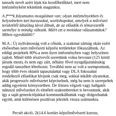
tanszék nevét azért írjuk kis kezdőbetűkkel, mert nem
intézményként tekintünk magunkra.
A f***k folyamatos mozgásban van; olyan intézményekben és
helyszíneken tart kurzusokat, workshopokat, amelyek a művészet
területétől látszólag távol állnak, de az előadók és témavezetők
személye is mindig változik. Miért ezt a metódust választottátok?
Miben egyedülálló?
M.A.: Új nyilvánosság volt a célunk, a szakmai zártság okán ezért
elsősorban nem művészeti képzési területekre fókuszáltunk. Az
eddigi projektek 80%-a nem ilyen intézményben vagy helyszínen
zajlott. Minél több résztvevőt szerettünk volna bevonni (125 körül
járunk most), és nem egy zárt, néhány fővel nyugdíjaztatásukig
regnáló tanszéket létrehozni. Továbbá nem az volt a szempontunk,
hogy több éves oktatói tapasztalattal vagy DLA fokozattal
rendelkező előadókat hívjunk csak meg, sokkal inkább olyanokat,
akik progresszív művészetet képviselnek, még ha nem is szerepeltek
addig egyetemi környezetben. De frissen végzett vagy hallgatói
státuszú művészeket és elméleti szakembereket is bevontunk, akik
így a saját generációjukkal kommunikálhattak vagy dolgozhattak
együtt, amit különösen pozitívan jeleztek vissza számunkra.
Pecsét akció, 2k14.6 kortárs képzőművészeti kurzus,