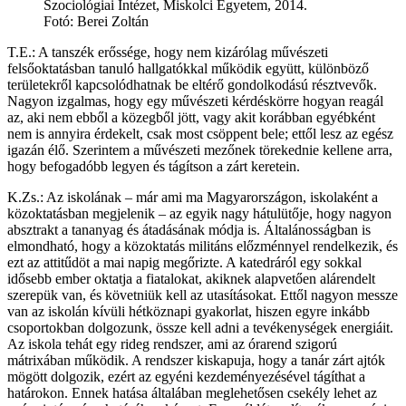
Szociológiai Intézet, Miskolci Egyetem, 2014.
Fotó: Berei Zoltán
T.E.: A tanszék erőssége, hogy nem kizárólag művészeti
felsőoktatásban tanuló hallgatókkal működik együtt, különböző
területekről kapcsolódhatnak be eltérő gondolkodású résztvevők.
Nagyon izgalmas, hogy egy művészeti kérdéskörre hogyan reagál
az, aki nem ebből a közegből jött, vagy akit korábban egyébként
nem is annyira érdekelt, csak most csöppent bele; ettől lesz az egész
igazán élő. Szerintem a művészeti mezőnek törekednie kellene arra,
hogy befogadóbb legyen és tágítson a zárt keretein.
K.Zs.: Az iskolának – már ami ma Magyarországon, iskolaként a
közoktatásban megjelenik – az egyik nagy hátulütője, hogy nagyon
absztrakt a tananyag és átadásának módja is. Általánosságban is
elmondható, hogy a közoktatás militáns előzménnyel rendelkezik, és
ezt az attitűdöt a mai napig megőrizte. A katedráról egy sokkal
idősebb ember oktatja a fiatalokat, akiknek alapvetően alárendelt
szerepük van, és követniük kell az utasításokat. Ettől nagyon messze
van az iskolán kívüli hétköznapi gyakorlat, hiszen egyre inkább
csoportokban dolgozunk, össze kell adni a tevékenységek energiáit.
Az iskola tehát egy rideg rendszer, ami az órarend szigorú
mátrixában működik. A rendszer kiskapuja, hogy a tanár zárt ajtók
mögött dolgozik, ezért az egyéni kezdeményezésével tágíthat a
határokon. Ennek hatása általában meglehetősen csekély lehet az