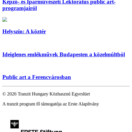
Képző- és Iparművészeti Lektorátus public art-
programjairól
Helyszín: A köztér
Ideiglenes emlékművek Budapesten a közelmúltból
Public art a Ferencvárosban
© 2026 Tranzit Hungary Közhasznú Egyeslüet
A tranzit program fő támogatója az Erste Alapítvány