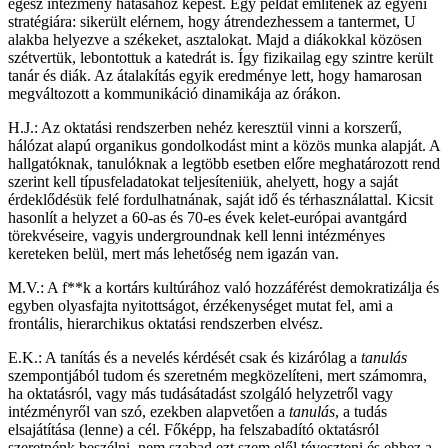
egész intézmény hatásához képest. Egy példát említenék az egyéni
stratégiára: sikerült elérnem, hogy átrendezhessem a tantermet, U
alakba helyezve a székeket, asztalokat. Majd a diákokkal közösen
szétvertük, lebontottuk a katedrát is. Így fizikailag egy szintre került
tanár és diák. Az átalakítás egyik eredménye lett, hogy hamarosan
megváltozott a kommunikáció dinamikája az órákon.
H.J.: Az oktatási rendszerben nehéz keresztül vinni a korszerű,
hálózat alapú organikus gondolkodást mint a közös munka alapját. A
hallgatóknak, tanulóknak a legtöbb esetben előre meghatározott rend
szerint kell típusfeladatokat teljesíteniük, ahelyett, hogy a saját
érdeklődésük felé fordulhatnának, saját idő és térhasználattal. Kicsit
hasonlít a helyzet a 60-as és 70-es évek kelet-európai avantgárd
törekvéseire, vagyis undergroundnak kell lenni intézményes
kereteken belül, mert más lehetőség nem igazán van.
M.V.: A f**k a kortárs kultúrához való hozzáférést demokratizálja és
egyben olyasfajta nyitottságot, érzékenységet mutat fel, ami a
frontális, hierarchikus oktatási rendszerben elvész.
E.K.: A tanítás és a nevelés kérdését csak és kizárólag a
tanulás
szempontjából tudom és szeretném megközelíteni, mert számomra,
ha oktatásról, vagy más tudásátadást szolgáló helyzetről vagy
intézményről van szó, ezekben alapvetően a
tanulás
, a tudás
elsajátítása (lenne) a cél. Főképp, ha felszabadító oktatásról
szeretnénk beszélni, nem szabad ezt szem elől téveszteni és ehhez a