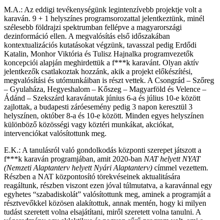
M.A.: Az eddigi tevékenységünk legintenzívebb projektje volt a
karaván. 9 + 1 helyszínes programsorozattal jelentkeztünk, minél
szélesebb földrajzi spektrumban fellépve a magyarországi
dezinformáció ellen. A megvalósítás első időszakában
kontextualizációs kutatásokat végzünk, tavasszal pedig Erdődi
Katalin, Monhor Viktória és Tulisz Hajnalka programvezetők
koncepciói alapján meghirdettük a f***k karavánt. Olyan aktív
jelentkezők csatlakoztak hozzánk, akik a projekt előkészítési,
megvalósítási és utómunkáiban is részt vettek. A Csongrád – Szőreg
– Gyulaháza, Hegyeshalom – Kőszeg – Magyarföld és Velence –
Ádánd – Szekszárd karavánutak június 6-a és július 10-e között
zajlottak, a budapesti záróesemény pedig 3 napon keresztül 3
helyszínen, október 8-a és 10-e között. Minden egyes helyszínen
különböző közösségi vagy köztéri munkákat, akciókat,
intervenciókat valósítottunk meg.
E.K.: A tanulásról való gondolkodás központi szerepet játszott a
f***k karaván programjában, amit 2020-ban
NAT helyett NYAT
(Nemzeti Alaptanterv helyett Nyári Alaptanterv)
címmel vezettem.
Részben a NAT központosító törekvéseinek aktualitására
reagáltunk, részben viszont ezen jóval túlmutatva, a karavánnal egy
egyhetes “szabadiskolát” valósítottunk meg, aminek a programját a
résztvevőkkel közösen alakítottuk, annak mentén, hogy ki milyen
tudást szeretett volna elsajátítani, miről szeretett volna tanulni. A