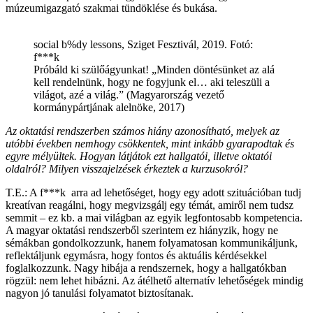
múzeumigazgató szakmai tündöklése és bukása.
social b%dy lessons, Sziget Fesztivál, 2019. Fotó:
f***k
Próbáld ki szülőágyunkat! „Minden döntésünket az alá
kell rendelnünk, hogy ne fogyjunk el… aki teleszüli a
világot, azé a világ.” (Magyarország vezető
kormánypártjának alelnöke, 2017)
Az oktatási rendszerben számos hiány azonosítható, melyek az
utóbbi években nemhogy csökkentek, mint inkább gyarapodtak és
egyre mélyültek. Hogyan látjátok ezt hallgatói, illetve oktatói
oldalról? Milyen visszajelzések érkeztek a kurzusokról?
T.E.: A f***k arra ad lehetőséget, hogy egy adott szituációban tudj
kreatívan reagálni, hogy megvizsgálj egy témát, amiről nem tudsz
semmit – ez kb. a mai világban az egyik legfontosabb kompetencia.
A magyar oktatási rendszerből szerintem ez hiányzik, hogy ne
sémákban gondolkozzunk, hanem folyamatosan kommunikáljunk,
reflektáljunk egymásra, hogy fontos és aktuális kérdésekkel
foglalkozzunk. Nagy hibája a rendszernek, hogy a hallgatókban
rögzül: nem lehet hibázni. Az átélhető alternatív lehetőségek mindig
nagyon jó tanulási folyamatot biztosítanak.