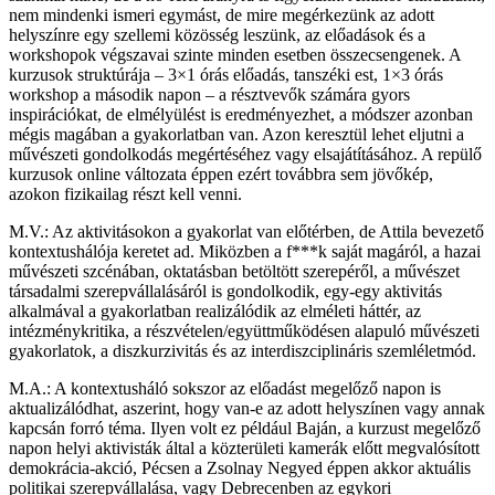
nem mindenki ismeri egymást, de mire megérkezünk az adott
helyszínre egy szellemi közösség leszünk, az előadások és a
workshopok végszavai szinte minden esetben összecsengenek. A
kurzusok struktúrája – 3×1 órás előadás, tanszéki est, 1×3 órás
workshop a második napon – a résztvevők számára gyors
inspirációkat, de elmélyülést is eredményezhet, a módszer azonban
mégis magában a gyakorlatban van. Azon keresztül lehet eljutni a
művészeti gondolkodás megértéséhez vagy elsajátításához. A repülő
kurzusok online változata éppen ezért továbbra sem jövőkép,
azokon fizikailag részt kell venni.
M.V.: Az aktivitásokon a gyakorlat van előtérben, de Attila bevezető
kontextushálója keretet ad. Miközben a f***k saját magáról, a hazai
művészeti szcénában, oktatásban betöltött szerepéről, a művészet
társadalmi szerepvállalásáról is gondolkodik, egy-egy aktivitás
alkalmával a gyakorlatban realizálódik az elméleti háttér, az
intézménykritika, a részvételen/együttműködésen alapuló művészeti
gyakorlatok, a diszkurzivitás és az interdiszciplináris szemléletmód.
M.A.: A kontextusháló sokszor az előadást megelőző napon is
aktualizálódhat, aszerint, hogy van-e az adott helyszínen vagy annak
kapcsán forró téma. Ilyen volt ez például Baján, a kurzust megelőző
napon helyi aktivisták által a közterületi kamerák előtt megvalósított
demokrácia-akció, Pécsen a Zsolnay Negyed éppen akkor aktuális
politikai szerepvállalása, vagy Debrecenben az egykori