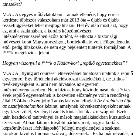
tanszéket?
M.A.: Az egyes időtávlatokban – annak ellenére, hogy erre a
kérdésre többször válaszoltam már 2013 óta – újabb és újabb
összefüggéseket lehet megfogalmazni. Hét év után most azt, hogy
az, ami a szakmában, a kortárs képzőművészet
intézményrendszerében azóta történt, és elhozta a biztonsági
művészet korát Magyarországon, borítékolható volt. Függetlenedni
ettől pedig tiltakozás, de nem egy bejelentett tüntetés formájában. A
f***k megelőzte a jelent.
Hogyan viszonyul a f***k a Kádár-kori „repülő egyetemekhez”?
M.A.: A „flying art courses” elnevezéssel tudatosan utalunk a repülő
egyetemre. Egy történelmi akciósorozat tiszteletéként, de „titkos”
tevékenységként is, ami nem hivatalos az egyetemi
intézményrendszerben. Nem biztos, hogy köztudomású, de a 70-es
évek repülő egyetemének is közvetlen előzménye volt a rendőrség
által 1974-ben Szentjóby Tamás lakásán lefoglalt
Az értelmiség útja
az osztályhatalomhoz
kézirat, amelynek következményeként annak
egyik szerzőjét, Szelényi Ivánt is kiutasították az országból. Ezek
után kezdtek el tanítványai és mások magánlakásokban kurzusokat
szervezni. Abban láttunk további párhuzamot, hogy a kortárs
képzőművészet „felvilágosító” jellegű megjelenései a szakmai
körökön kívül is finoman szólva „időszerűek.” És ha már névadás, a