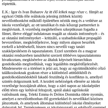
röptettük.
E.K.: Igor és Ivan Buharov
Az itt élő lelkek nagy része
c. filmjét az
egykori Ottlik-féle reáliskola jelenleg (többek között)
nevelőotthonként működő épületében néztük meg és a vetítésre az
iskola vezetőségét, az ott tanulókat és más kőszegi partnereket is
meghívtunk. A vezetőség meglehetősen szkeptikusan fogadta a
filmet, illetve eléggé indulatosan reagált az oktatás intézményét – és
az oktatási intézményeket – kritizáló, a szabadiskolákat propagáló
bevezetőmre, megkérdőjelezve, hogy milyen alapon beszélek
ezekről a kérdésekről, hiszen nincs nevelői vagy tanári
szakképesítésem és tapasztalatom. Ezzel szemben én a magyar
oktatási rendszerben tanulóként szerzett többéves tapasztalatomra
hivatkoztam, megkísérelve az általuk képviselt hierarchikus
gondolkodás megfordítását, vagy legalábbis megkérdőjelezését.
Mindenesetre ez a történet is jelzi azt, hogy az együttműködést célzó
találkozásoknak gyakran része a különböző attitűdökből és
gondolkodásmódokból fakadó feszültség és konfliktus is, amellyel
szintén dolgoznunk kell. A kezdeti nehézségek ellenére az iskola
vezetősége hozzájárult ahhoz, hogy a záró napon az iskolaépület
előtti téren egy krétával felrajzolt, spirál alakú ugróiskolát
valósítsunk meg, Teleki Emma és Drótos Dominika ötlete nyomán,
amelyet a nevelőotthonban élő gyerekekkel és nevelőkkel közösen
játszottunk, és amelynek állomásai különböző iskolai élményeket
dolgoztak fel. Természetesen az iskolaigazgató az erkélyről szemmel