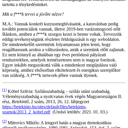
tartotta a ténykedésünket.
Mik a f***k tervei a jövőre nézve?
M.A.: Vannak konkrét kurzusmeghívásaink, a karavánban pedig
további potenciálok vannak, illetve 2019-ben varázsmogyoró nőtt
Bánkon, amiben a f***k szorgos kezei is benne voltak. Tervezzük
eddigi tevékenységünk részletes feldolgozását is egy weboldalon.
De mindenekelőtt szeretnénk folyamatosan jelen lenni, hogy
reagálhassunk azokra a változásokra, amik a szemünk előtt zajlanak.
Ez nem könnyű az általában egy éves periódusú pályázati
rendszerekben, amelyek természetesen nem is magyar források.
Egyre inkább megszokottá válik a mindenkori megújulásra való
képesség, amihez elsősorban elkötelezett és energikus szereplőkre
van szükség. A f***k network-jében vannak ilyenek.
[1]
Köbel Szilvia: Szólásszabadság – szólás utáni szabadság.
Véleményszabadság a nyolcvanas évek végén Magyarországon II.
rész,
Betekintő
, 2 szám, 2013, 26, 12. lábjegyzet
https://betekinto.hu/sites/default/files/betekinto-
szamok/2013_2_kobel.pdf
(Utolsó letöltés: 2021. 01. 03.)
[2]
Mitrovics Miklós: A lengyel hatás a magyar demokratikus
ellenzék tevékenységére, 1980-1981.
Századok
, 153. évf. 2. szám,