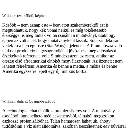
Will.i.am test nélkül, képben
Később – nem aznap este – beavatott szakemberektől azt is
megtudhattuk, hogy kék vonal nélkül és még tökéletesebb
élességgel is meg tudták volna csinálni a mutatványt, csakhogy
éppen az volt a cél, hogy mutatványként lássuk. Sőt szándékosan
vették Lea hercegnősre (Star Wars) a jelenetet. A filmmítoszra való
utalás a produkció nagyságrendjét, a jövő-mese megvalósulását
érzékeltető referencia volt. S mindezt azon az estén, amikor az
ország első afroamerikai elnökét megválasztották. Az üzenetet nem
lehetett félreérteni: Amerika és benne a média, a média és benne
Amerika egyszerre lépett egy új, mitikus korba.
Will.i.am dala az Obama-beszédből
A technológia tehát előállt, a premier sikeres volt. A mutatvány
csodából, ünnepelhető médiaeseményből, témából megszokott
eszközzé profanizálódhat. Talán hamarosan láthatjuk, ahogy
tudósítóink a víz alatt álldogálva, zakóban beszélgetnek egy búvárral