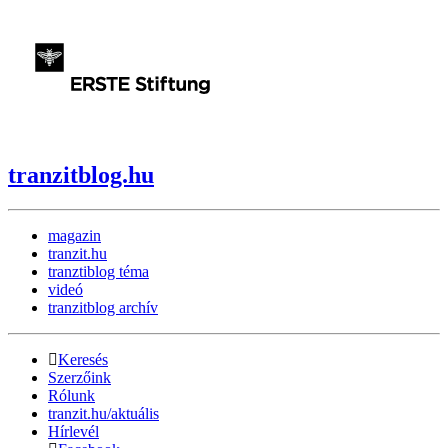
tranzitblog.hu
magazin
tranzit.hu
tranztiblog téma
videó
tranzitblog archív
Keresés
Szerzőink
Rólunk
tranzit.hu/aktuális
Hírlevél