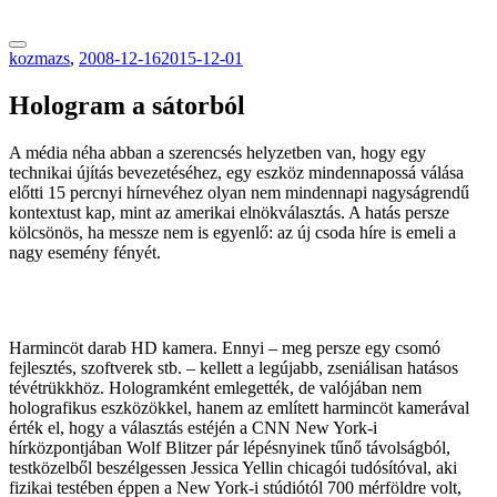
tranzitblog.hu
kozmazs
,
2008-12-16
2015-12-01
Hologram a sátorból
A média néha abban a szerencsés helyzetben van, hogy egy
technikai újítás bevezetéséhez, egy eszköz mindennapossá válása
előtti 15 percnyi hírnevéhez olyan nem mindennapi nagyságrendű
kontextust kap, mint az amerikai elnökválasztás. A hatás persze
kölcsönös, ha messze nem is egyenlő: az új csoda híre is emeli a
nagy esemény fényét.
Harmincöt darab HD kamera. Ennyi – meg persze egy csomó
fejlesztés, szoftverek stb. – kellett a legújabb, zseniálisan hatásos
tévétrükkhöz. Hologramként emlegették, de valójában nem
holografikus eszközökkel, hanem az említett harmincöt kamerával
érték el, hogy a választás estéjén a CNN New York-i
hírközpontjában Wolf Blitzer pár lépésnyinek tűnő távolságból,
testközelből beszélgessen Jessica Yellin chicagói tudósítóval, aki
fizikai testében éppen a New York-i stúdiótól 700 mérföldre volt,