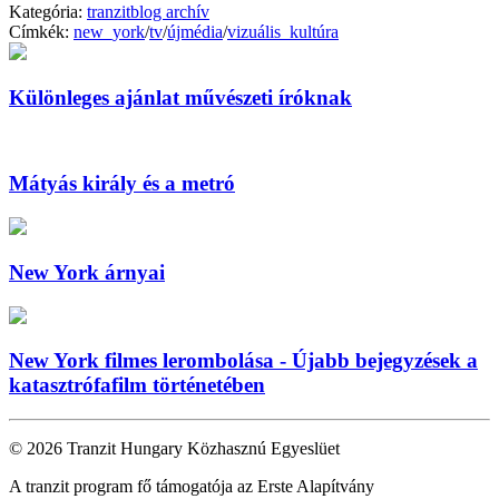
Kategória:
tranzitblog archív
Címkék:
new_york
/
tv
/
újmédia
/
vizuális_kultúra
Különleges ajánlat művészeti íróknak
Mátyás király és a metró
New York árnyai
New York filmes lerombolása - Újabb bejegyzések a
katasztrófafilm történetében
© 2026 Tranzit Hungary Közhasznú Egyeslüet
A tranzit program fő támogatója az Erste Alapítvány