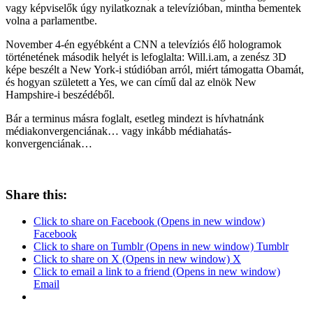
vagy képviselők úgy nyilatkoznak a televízióban, mintha bementek
volna a parlamentbe.
November 4-én egyébként a CNN a televíziós élő hologramok
történetének második helyét is lefoglalta: Will.i.am, a zenész 3D
képe beszélt a New York-i stúdióban arról, miért támogatta Obamát,
és hogyan született a Yes, we can című dal az elnök New
Hampshire-i beszédéből.
Bár a terminus másra foglalt, esetleg mindezt is hívhatnánk
médiakonvergenciának… vagy inkább médiahatás-
konvergenciának…
Share this:
Click to share on Facebook (Opens in new window)
Facebook
Click to share on Tumblr (Opens in new window) Tumblr
Click to share on X (Opens in new window) X
Click to email a link to a friend (Opens in new window)
Email