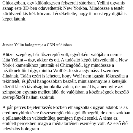
Chicagóban, egy különlegesen felszerelt sátorban. Yellint ugyanis
aznap este 3D-ben odavetítették New Yorkba. Mindössze a testét
körülvevő kis kék körvonal érzékeltette, hogy itt most egy digitális
képet látunk.
Jessica Yellin hologramja a CNN stúdióban
Blitzer szegény, bár főszereplő volt, egyébként valójában nem is
látta Yellint – úgy, akkor és ott. A tudósító képét közvetlenül a New
York-i kamerákhoz juttatták el Chicagóból, így mindössze a
nézőknek tűnt úgy, mintha Wolf és Jessica egymással szemben
állnának. Talán ezért is lehetett, hogy Wolf nem igazán fókuszálta a
tekintetét, és jóval hangosabban beszélt, mint amennyire a kettejük
között látszó távolság indokolta volna, de annál is, amennyire azt
színpadon egymás mellett álló, de valójában a közönségnek beszélő
szereplőktől hallani szoktuk.
A pár perces bejelentkezés közben elhangzottak ugyan adatok is az
eredményhirdetésre összesereglő chicagói tömegről, de erre azokban
a pillanatokban valószínűleg nemigen figyelt senki. A téma az
említett percekben maga a médiatörténeti esemény volt. Az első élő
televíziós hologram.