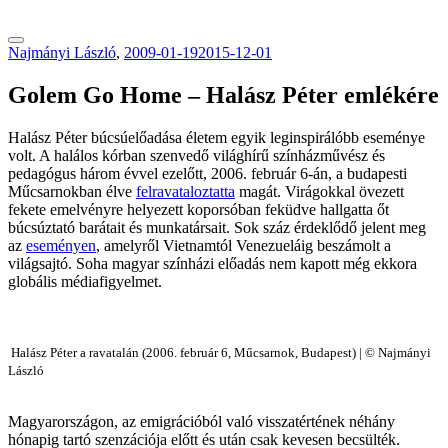
tranzitblog.hu
Najmányi László
,
2009-01-19
2015-12-01
Golem Go Home – Halász Péter emlékére
Halász Péter búcsúelőadása életem egyik leginspirálóbb eseménye
volt. A halálos kórban szenvedő világhírű színházművész és
pedagógus három évvel ezelőtt, 2006. február 6-án, a budapesti
Műcsarnokban élve
felravataloztatta
magát. Virágokkal övezett
fekete emelvényre helyezett koporsóban feküdve hallgatta őt
búcsúztató barátait és munkatársait. Sok száz érdeklődő jelent meg
az
eseményen
, amelyről Vietnamtól Venezueláig beszámolt a
világsajtó. Soha magyar színházi előadás nem kapott még ekkora
globális médiafigyelmet.
Halász Péter a ravatalán (2006. február 6, Műcsarnok, Budapest) | © Najmányi
László
Magyarországon, az emigrációból való visszatértének néhány
hónapig tartó szenzációja előtt és után csak kevesen becsülték.