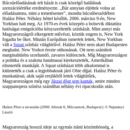
Búcsúelőadásának telt házát is csak közelgő halálának
szenzációértéke eredményezte. „Bár annyian eljöttek volna az
előadásaimra, mint a temetésemre”, mondta búcsúbeszédében
Halász Péter. Néhány héttel később, 2006. március 9-én, New
Yorkban halt meg. Az 1970-es évek közepén a bolsevik diktatúra
hatóságai emigrációba kényszerítették színházát. Mint annyi más
Magyarországról elkergetett művészt, köztük engem is, New York
fogadta be őket. Miután Európában ismertek lettek, New Yorkban
vált a
Squat
színház világhírűvé. Halász Péter nem akart Budapesten
meghalni. New Yorkot érezte otthonának. Ott nem számított
marginalitásba szorítandó, zavaros különcnek. Míg Magyarországon
a politika és a szakma hatalmasai kirekesztették, Amerikában
elismerték munkáját. A Squat színházat több alkalommal is
kitüntették a csak a legjobbaknak járó Obie díjjal. Halász Péter és
munkatársai, akik saját erejükből lettek világhírűek,
Magyarországon még egy
Jászai díjat sem kaptak,
amire minden
szappanopera színész számíthat néhány évi ripacskodás után.
Halász Péter a ravatalán (2006. február 6, Műcsarnok, Budapest) | © Najmányi
László
Magyarország hosszú ideje az egymás iránti közömbösség, a