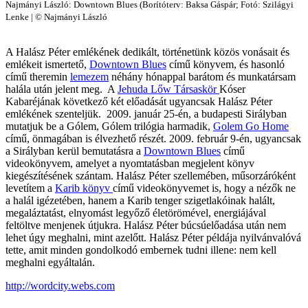
Najmányi László: Downtown Blues (Borítóterv: Baksa Gáspár; Fotó: Szilágyi
Lenke | © Najmányi László
A Halász Péter emlékének dedikált, történetünk közös vonásait és
emlékeit ismertető,
Downtown Blues
című könyvem, és hasonló
című theremin
lemezem
néhány hónappal barátom és munkatársam
halála után jelent meg. A
Jehuda Lőw Társaskör
Kóser
Kabaréjának következő két előadását ugyancsak Halász Péter
emlékének szenteljük. 2009. január 25-én, a budapesti Sirályban
mutatjuk be a Gólem, Gólem trilógia harmadik,
Golem Go Home
című, önmagában is élvezhető részét. 2009. február 9-én, ugyancsak
a Sirályban kerül bemutatásra a
Downtown Blues
című
videokönyvem, amelyet a nyomtatásban megjelent könyv
kiegészítésének szántam. Halász Péter szellemében, műsorzáróként
levetítem a
Karib könyv
című videokönyvemet is, hogy a nézők ne
a halál igézetében, hanem a Karib tenger szigetlakóinak halált,
megaláztatást, elnyomást legyőző életörömével, energiájával
feltöltve menjenek útjukra. Halász Péter búcsúelőadása után nem
lehet úgy meghalni, mint azelőtt. Halász Péter példája nyilvánvalóvá
tette, amit minden gondolkodó embernek tudni illene: nem kell
meghalni egyáltalán.
http://wordcity.webs.com