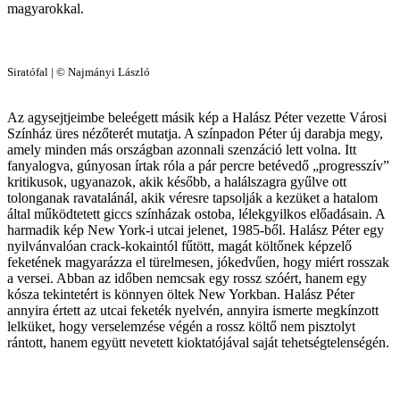
magyarokkal.
Siratófal | © Najmányi László
Az agysejtjeimbe beleégett másik kép a Halász Péter vezette Városi
Színház üres nézőterét mutatja. A színpadon Péter új darabja megy,
amely minden más országban azonnali szenzáció lett volna. Itt
fanyalogva, gúnyosan írtak róla a pár percre betévedő „progresszív”
kritikusok, ugyanazok, akik később, a halálszagra gyűlve ott
tolonganak ravatalánál, akik véresre tapsolják a kezüket a hatalom
által működtetett giccs színházak ostoba, lélekgyilkos előadásain. A
harmadik kép New York-i utcai jelenet, 1985-ből. Halász Péter egy
nyilvánvalóan crack-kokaintól fűtött, magát költőnek képzelő
feketének magyarázza el türelmesen, jókedvűen, hogy miért rosszak
a versei. Abban az időben nemcsak egy rossz szóért, hanem egy
kósza tekintetért is könnyen öltek New Yorkban. Halász Péter
annyira értett az utcai feketék nyelvén, annyira ismerte megkínzott
lelküket, hogy verselemzése végén a rossz költő nem pisztolyt
rántott, hanem együtt nevetett kioktatójával saját tehetségtelenségén.