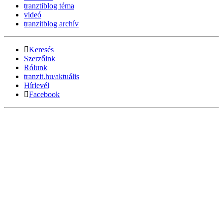
tranztiblog téma
videó
tranzitblog archív
Keresés
Szerzőink
Rólunk
tranzit.hu/aktuális
Hírlevél
Facebook