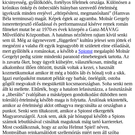
kicsinyesség, gyűlölködés, fortélyos félelmek országa. Különösen a
krónikus önkép és önbecsülés hiányban szenvedő értelmiség
igyekszik minden erejével „eltörpésíteni, megmanósítani” (Hamvas
Béla terminusai) magát. Képek égtek az agyamba. Molnár Gergely
ismeretterjesztő előadással és performansszal kísérve remek román
filmeket mutat be az 1970-es évek közepén a Ganz-MÁVAG
Művelődési Központban. A hatalmas nézőtéren rajtam kívül senki
sem ül. Még az úgynevezett „független” kultúra jelesei sem jöttek el
megnézni a valaha élt egyik legnagyobb itt született elme előadását,
mert gyűlölték a románokat, a később a
Spionst
megalapító Molnár
Gergelyt pedig szinte mindenki paranoid elmebetegnek tartotta. Az
is zavarta őket, hogy ügyelt külsejére, választékosan, mindig az
alkalomhoz illően öltözött, tiszták voltak a kezei, s használt
kozmetikumokat amikor itt még a büdös láb és hónalj volt a sikk.
Igazi európaiként mutatott példát egy barbár, önelégült, ostoba
gőgtől megvakult és megsüketült kocsmaországban. Soha senki nem
állt ki mellette. Eltűrték, hogy a hatalom lefasisztázza, a fasisztázását
a „liberális” (valójában a másképpen gondolkodást dühödten nem
toleráló) értelmiség később maga is folytatta. Árulónak tekintették,
amikor az értelmiségi aklot otthagyva megcsinálta az országban a
punkot. Senki sem tiltakozott, amikor a Spionst elkergették
Magyarországról. Azok sem, akik pár hónappal később a Spions
számok lebutításával csináltak maguknak máig tartó karriereket.
Most csodálkoznak, hogy az azóta Helmut Spiel! néven,
Montreálban reinkarnálódott szellemóriás miért nem áll szóba