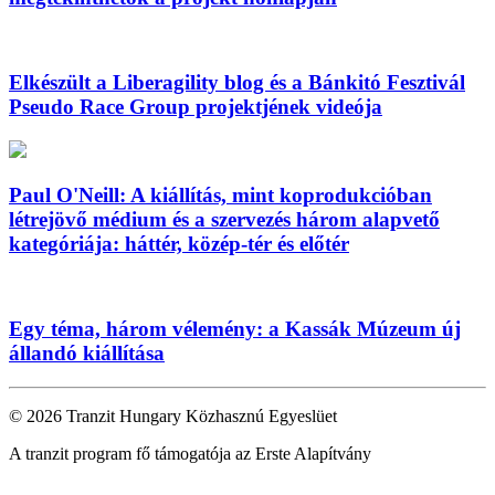
Elkészült a Liberagility blog és a Bánkitó Fesztivál
Pseudo Race Group projektjének videója
Paul O'Neill: A kiállítás, mint koprodukcióban
létrejövő médium és a szervezés három alapvető
kategóriája: háttér, közép-tér és előtér
Egy téma, három vélemény: a Kassák Múzeum új
állandó kiállítása
© 2026 Tranzit Hungary Közhasznú Egyeslüet
A tranzit program fő támogatója az Erste Alapítvány