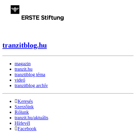
tranzitblog.hu
magazin
tranzit.hu
tranztiblog téma
videó
tranzitblog archív
Keresés
Szerzőink
Rólunk
tranzit.hu/aktuális
Hírlevél
Facebook