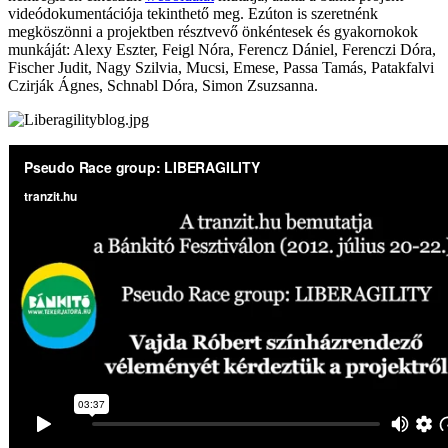
videódokumentációja tekinthető meg. Ezúton is szeretnénk
megköszönni a projektben résztvevő önkéntesek és gyakornokok
munkáját: Alexy Eszter, Feigl Nóra, Ferencz Dániel, Ferenczi Dóra,
Fischer Judit, Nagy Szilvia, Mucsi, Emese, Passa Tamás, Patakfalvi
Czirják Ágnes, Schnabl Dóra, Simon Zsuzsanna.