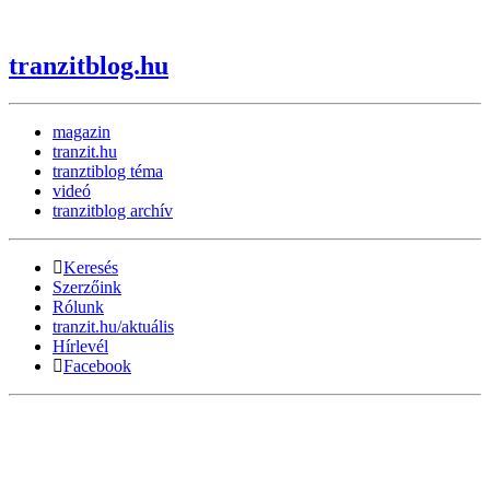
tranzitblog.hu
magazin
tranzit.hu
tranztiblog téma
videó
tranzitblog archív
Keresés
Szerzőink
Rólunk
tranzit.hu/aktuális
Hírlevél
Facebook