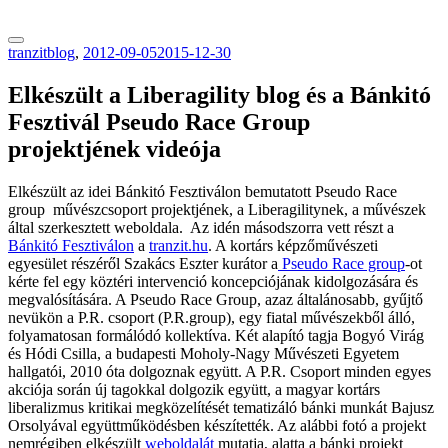
tranzitblog.hu
tranzitblog
,
2012-09-05
2015-12-30
Elkészült a Liberagility blog és a Bánkitó
Fesztivál Pseudo Race Group
projektjének videója
Elkészült az idei Bánkitó Fesztiválon bemutatott Pseudo Race
group művészcsoport projektjének, a Liberagilitynek, a művészek
által szerkesztett weboldala. Az idén másodszorra vett részt a
Bánkitó Fesztiválon
a
tranzit.hu
. A kortárs képzőművészeti
egyesület részéről Szakács Eszter kurátor a
Pseudo Race group
-ot
kérte fel egy köztéri intervenció koncepciójának kidolgozására és
megvalósítására. A Pseudo Race Group, azaz általánosabb, gyűjtő
nevükön a P.R. csoport (P.R.group), egy fiatal művészekből álló,
folyamatosan formálódó kollektíva. Két alapító tagja Bogyó Virág
és Hódi Csilla, a budapesti Moholy-Nagy Művészeti Egyetem
hallgatói, 2010 óta dolgoznak együtt. A P.R. Csoport minden egyes
akciója során új tagokkal dolgozik együtt, a magyar kortárs
liberalizmus kritikai megközelítését tematizáló bánki munkát Bajusz
Orsolyával együttműködésben készítették. Az alábbi fotó a projekt
nemrégiben elkészült
weboldalát
mutatja, alatta a bánki projekt