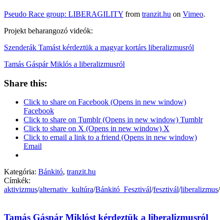
Pseudo Race group: LIBERAGILITY
from
tranzit.hu
on
Vimeo
.
Projekt beharangozó videók:
Szenderák Tamást kérdeztük a magyar kortárs liberalizmusról
Tamás Gáspár Miklós a liberalizmusról
Share this:
Click to share on Facebook (Opens in new window)
Facebook
Click to share on Tumblr (Opens in new window) Tumblr
Click to share on X (Opens in new window) X
Click to email a link to a friend (Opens in new window)
Email
Kategória:
Bánkitó
,
tranzit.hu
Címkék:
aktivizmus
/
alternativ_kultúra
/
Bánkitó_Fesztivál
/
fesztivál
/
liberalizmus
/
Tamás Gáspár Miklóst kérdeztük a liberalizmusról