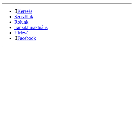
Keresés
Szerzőink
Rólunk
tranzit.hu/aktuális
Hírlevél
Facebook