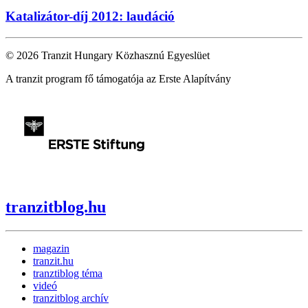
Katalizátor-díj 2012: laudáció
© 2026 Tranzit Hungary Közhasznú Egyeslüet
A tranzit program fő támogatója az Erste Alapítvány
tranzitblog.hu
magazin
tranzit.hu
tranztiblog téma
videó
tranzitblog archív