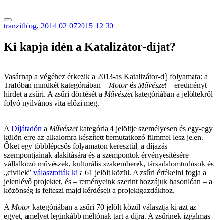
tranzitblog.hu
tranzitblog
,
2014-02-07
2015-12-30
Ki kapja idén a Katalizátor-díjat?
Vasárnap a végéhez érkezik a 2013-as Katalizátor-díj folyamata: a
Trafóban mindkét kategóriában –
Motor
és
Művészet
– eredményt
hirdet a zsűri. A zsűri döntését a
Művészet
kategóriában a jelöltekről
folyó nyilvános vita előzi meg.
A
Díjátadón
a
Művészet
kategória 4 jelöltje személyesen és egy-egy
külön erre az alkalomra készített bemutatkozó filmmel lesz jelen.
Őket egy többlépcsős folyamaton keresztül, a díjazás
szempontjainak alakítására és a szempontok érvényesítésére
vállalkozó művészek, kulturális szakemberek, társadalomtudósok és
„civilek”
választották ki
a 61 jelölt közül. A zsűri értékelni fogja a
jelenlévő projektet, és – reményeink szerint hozzájuk hasonlóan – a
közönség is felteszi majd kérdéseit a projektgazdákhoz.
A
Motor
kategóriában a zsűri 70 jelölt közül választja ki azt az
egyet, amelyet leginkább méltónak tart a díjra. A zsűrinek izgalmas