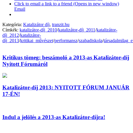
Click to email a link to a friend (Opens in new window)
Email
Kategória:
Katalizátor díj
,
tranzit.hu
Címkék:
katalizátor-díj_2010
/
katalizátor-díj_2011
/
katalizátor-
díj_2012
/
katalizátor-
díj_2013
/
kritikai_művészet
/
performansz
/
szabadiskola
/
társadalmilag_e
Kritikus tömeg: beszámoló a 2013-as Katalizátor-díj
Nyitott Fórumáról
Katalizátor-díj 2013: NYITOTT FÓRUM JANUÁR
17-ÉN!
Indul a jelölés a 2013-as Katalizátor-díjra!