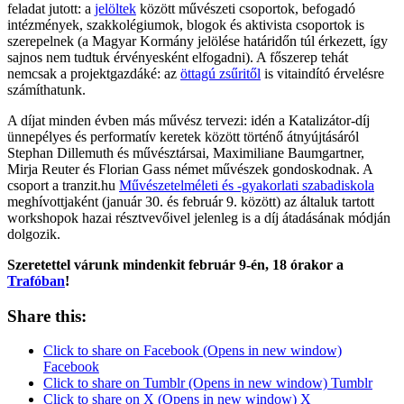
feladat jutott: a
jelöltek
között művészeti csoportok, befogadó
intézmények, szakkolégiumok, blogok és aktivista csoportok is
szerepelnek (a Magyar Kormány jelölése határidőn túl érkezett, így
sajnos nem tudtuk érvényesként elfogadni). A főszerep tehát
nemcsak a projektgazdáké: az
öttagú zsűritől
is vitaindító érvelésre
számíthatunk.
A díjat minden évben más művész tervezi: idén a Katalizátor-díj
ünnepélyes és performatív keretek között történő átnyújtásáról
Stephan Dillemuth és művésztársai, Maximiliane Baumgartner,
Mirja Reuter és Florian Gass német művészek gondoskodnak. A
csoport a tranzit.hu
Művészetelméleti és -gyakorlati szabadiskola
meghívottjaként (január 30. és február 9. között) az általuk tartott
workshopok hazai résztvevőivel jelenleg is a díj átadásának módján
dolgozik.
Szeretettel várunk mindenkit február 9-én, 18 órakor a
Trafóban
!
Share this:
Click to share on Facebook (Opens in new window)
Facebook
Click to share on Tumblr (Opens in new window) Tumblr
Click to share on X (Opens in new window) X