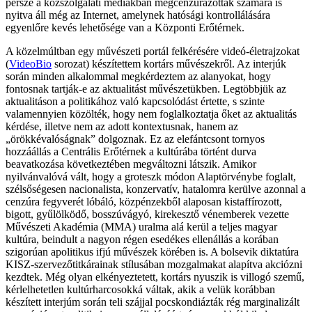
persze a közszolgálati médiákban megcenzúrázottak számára is
nyitva áll még az Internet, amelynek hatósági kontrollálására
egyenlőre kevés lehetősége van a Központi Erőtérnek.
A közelmúltban egy művészeti portál felkérésére videó-életrajzokat
(
VideoBio
sorozat) készítettem kortárs művészekről. Az interjúk
során minden alkalommal megkérdeztem az alanyokat, hogy
fontosnak tartják-e az aktualitást művészetükben. Legtöbbjük az
aktualitáson a politikához való kapcsolódást értette, s szinte
valamennyien közölték, hogy nem foglalkoztatja őket az aktualitás
kérdése, illetve nem az adott kontextusnak, hanem az
„örökkévalóságnak” dolgoznak. Ez az elefántcsont tornyos
hozzáállás a Centrális Erőtérnek a kultúrába történt durva
beavatkozása következtében megváltozni látszik. Amikor
nyilvánvalóvá vált, hogy a groteszk módon Alaptörvénybe foglalt,
szélsőségesen nacionalista, konzervatív, hatalomra kerülve azonnal a
cenzúra fegyverét lóbáló, közpénzekből alaposan kistaffírozott,
bigott, gyűlölködő, bosszúvágyó, kirekesztő vénemberek vezette
Művészeti Akadémia (MMA) uralma alá kerül a teljes magyar
kultúra, beindult a nagyon régen esedékes ellenállás a korában
szigorúan apolitikus ifjú művészek körében is. A bolsevik diktatúra
KISZ-szervezőtitkárainak stílusában mozgalmakat alapítva akciózni
kezdtek. Még olyan elkényeztetett, kortárs nyuszik is villogó szemű,
kérlelhetetlen kultúrharcosokká váltak, akik a velük korábban
készített interjúm során teli szájjal pocskondiázták rég marginalizált