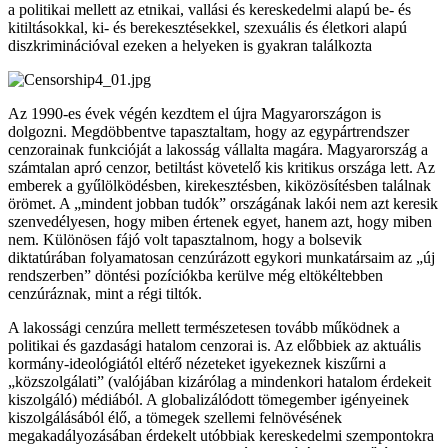
a politikai mellett az etnikai, vallási és kereskedelmi alapú be- és
kitiltásokkal, ki- és berekesztésekkel, szexuális és életkori alapú
diszkriminációval ezeken a helyeken is gyakran találkozta
Az 1990-es évek végén kezdtem el újra Magyarországon is
dolgozni. Megdöbbentve tapasztaltam, hogy az egypártrendszer
cenzorainak funkcióját a lakosság vállalta magára. Magyarország a
számtalan apró cenzor, betiltást követelő kis kritikus országa lett. Az
emberek a gyűlölködésben, kirekesztésben, kiközösítésben találnak
örömet. A „mindent jobban tudók” országának lakói nem azt keresik
szenvedélyesen, hogy miben értenek egyet, hanem azt, hogy miben
nem. Különösen fájó volt tapasztalnom, hogy a bolsevik
diktatúrában folyamatosan cenzúrázott egykori munkatársaim az „új
rendszerben” döntési pozíciókba kerülve még eltökéltebben
cenzúráznak, mint a régi tiltók.
A lakossági cenzúra mellett természetesen tovább működnek a
politikai és gazdasági hatalom cenzorai is. Az előbbiek az aktuális
kormány-ideológiától eltérő nézeteket igyekeznek kiszűrni a
„közszolgálati” (valójában kizárólag a mindenkori hatalom érdekeit
kiszolgáló) médiából. A globalizálódott tömegember igényeinek
kiszolgálásából élő, a tömegek szellemi felnövésének
megakadályozásában érdekelt utóbbiak kereskedelmi szempontokra