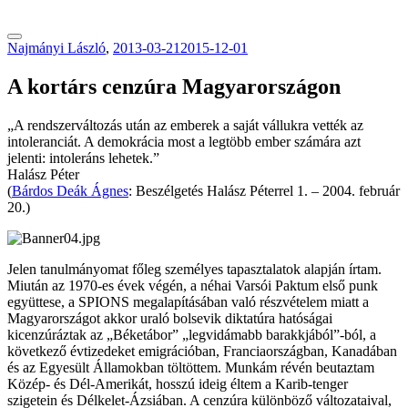
tranzitblog.hu
Najmányi László
,
2013-03-21
2015-12-01
A kortárs cenzúra Magyarországon
„A rendszerváltozás után az emberek a saját vállukra vették az
intoleranciát. A demokrácia most a legtöbb ember számára azt
jelenti: intoleráns lehetek.”
Halász Péter
(
Bárdos Deák Ágnes
: Beszélgetés Halász Péterrel 1. – 2004. február
20.)
Jelen tanulmányomat főleg személyes tapasztalatok alapján írtam.
Miután az 1970-es évek végén, a néhai Varsói Paktum első punk
együttese, a SPIONS megalapításában való részvételem miatt a
Magyarországot akkor uraló bolsevik diktatúra hatóságai
kicenzúráztak az „Béketábor” „legvidámabb barakkjából”-ból, a
következő évtizedeket emigrációban, Franciaországban, Kanadában
és az Egyesült Államokban töltöttem. Munkám révén beutaztam
Közép- és Dél-Amerikát, hosszú ideig éltem a Karib-tenger
szigetein és Délkelet-Ázsiában. A cenzúra különböző változataival,