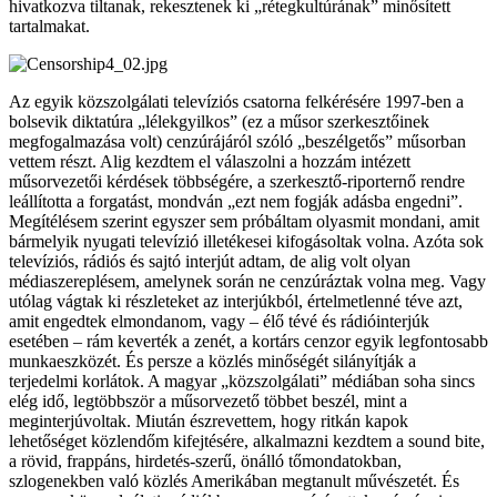
hivatkozva tiltanak, rekesztenek ki „rétegkultúrának” minősített
tartalmakat.
Az egyik közszolgálati televíziós csatorna felkérésére 1997-ben a
bolsevik diktatúra „lélekgyilkos” (ez a műsor szerkesztőinek
megfogalmazása volt) cenzúrájáról szóló „beszélgetős” műsorban
vettem részt. Alig kezdtem el válaszolni a hozzám intézett
műsorvezetői kérdések többségére, a szerkesztő-riporternő rendre
leállította a forgatást, mondván „ezt nem fogják adásba engedni”.
Megítélésem szerint egyszer sem próbáltam olyasmit mondani, amit
bármelyik nyugati televízió illetékesei kifogásoltak volna. Azóta sok
televíziós, rádiós és sajtó interjút adtam, de alig volt olyan
médiaszereplésem, amelynek során ne cenzúráztak volna meg. Vagy
utólag vágtak ki részleteket az interjúkból, értelmetlenné téve azt,
amit engedtek elmondanom, vagy – élő tévé és rádióinterjúk
esetében – rám keverték a zenét, a kortárs cenzor egyik legfontosabb
munkaeszközét. És persze a közlés minőségét silányítják a
terjedelmi korlátok. A magyar „közszolgálati” médiában soha sincs
elég idő, legtöbbször a műsorvezető többet beszél, mint a
meginterjúvoltak. Miután észrevettem, hogy ritkán kapok
lehetőséget közlendőm kifejtésére, alkalmazni kezdtem a sound bite,
a rövid, frappáns, hirdetés-szerű, önálló tőmondatokban,
szlogenekben való közlés Amerikában megtanult művészetét. És