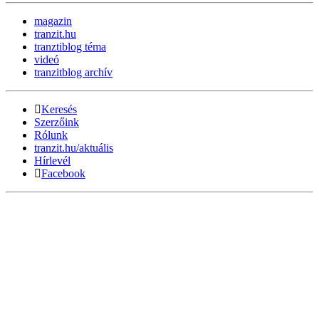
magazin
tranzit.hu
tranztiblog téma
videó
tranzitblog archív
Keresés
Szerzőink
Rólunk
tranzit.hu/aktuális
Hírlevél
Facebook