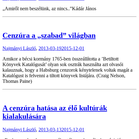
„Amiről nem beszélünk, az nincs..”Kádár János
Cenzúra a „szabad” világban
Najmányi László
,
2013-03-19
2015-12-01
Amikor a bécsi kormány 1765-ben összeállította a ’Betiltott
Könyvek Katalógusát’ olyan sok osztrák használta azt olvasói
kalauznak, hogy a Habsburg cenzorok kénytelenek voltak magát a
Katalógust is felvenni a tiltott könyvek listájára. (Craig Nelson,
Thomas Paine)
A cenzúra hatása az élő kultúrák
kialakulására
Najmányi László
,
2013-03-13
2015-12-01