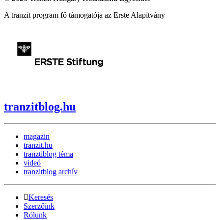
A tranzit program fő támogatója az Erste Alapítvány
tranzitblog.hu
magazin
tranzit.hu
tranztiblog téma
videó
tranzitblog archív
Keresés
Szerzőink
Rólunk