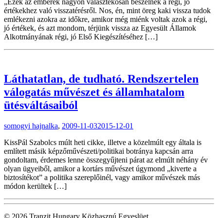
„Ezek az emberek nagyon választékosan beszélnek a régi, jó
értékekhez való visszatérésről. Nos, én, mint öreg kaki vissza tudok
emlékezni azokra az időkre, amikor még miénk voltak azok a régi,
jó értékek, és azt mondom, térjünk vissza az Egyesült Államok
Alkotmányának régi, jó Első Kiegészítéséhez […]
Láthatatlan, de tudható. Rendszertelen
válogatás művészet és államhatalom
ütésváltásaiból
somogyi hajnalka
,
2009-11-03
2015-12-01
KissPál Szabolcs múlt heti cikke, illetve a közelmúlt egy általa is
említett másik képzőművészeti/politikai botránya kapcsán arra
gondoltam, érdemes lenne összegyűjteni párat az elmúlt néhány év
olyan ügyeiből, amikor a kortárs művészet úgymond „kiverte a
biztosítékot” a politika szereplőinél, vagy amikor művészek más
módon kerültek […]
© 2026 Tranzit Hungary Közhasznú Egyeslüet