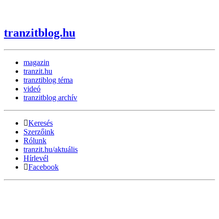
tranzitblog.hu
magazin
tranzit.hu
tranztiblog téma
videó
tranzitblog archív
Keresés
Szerzőink
Rólunk
tranzit.hu/aktuális
Hírlevél
Facebook