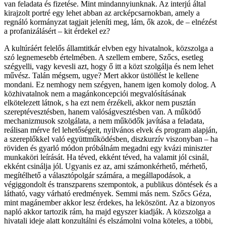
van feladata és fizetése. Mint mindannyiunknak. Az interjú által
kirajzolt portré egy lehet abban az arcképcsarnokban, amely a
regnáló kormányzat tagjait jeleníti meg, lám, ők azok, de – elnézést
a profanizálásért – kit érdekel ez?
A kultúráért felelős államtitkár elvben egy hivatalnok, közszolga a
szó legnemesebb értelmében. A szellem embere, Szőcs, esetleg
szégyelli, vagy kevesli azt, hogy ő itt a közt szolgálja és nem lehet
művész. Talán mégsem, ugye? Mert akkor üstöllést le kellene
mondani. Ez nemhogy nem szégyen, hanem igen komoly dolog. A
közhivatalnok nem a magánkoncepciói megvalósításának
elkötelezett látnok, s ha ezt nem érzékeli, akkor nem pusztán
szereptévesztésben, hanem valóságvesztésben van. A működő
mechanizmusok szolgálata, a nem működők javítása a feladata,
reálisan mérve fel lehetőségeit, nyilvános elvek és program alapján,
a szereplőkkel való együttműködésben, diszkurzív viszonyban – ha
röviden és gyarló módon próbálnám megadni egy kvázi miniszter
munkaköri leírását. Ha téved, ekként téved, ha valamit jól csinál,
ekként csinálja jól. Ugyanis ez az, ami számonkérhető, mérhető,
megítélhető a választópolgár számára, a megállapodások, a
végiggondolt és transzparens szempontok, a publikus döntések és a
látható, vagy várható eredmények. Semmi más nem. Szőcs Géza,
mint magánember akkor lesz érdekes, ha leköszönt. Az a bizonyos
napló akkor tartozik rám, ha majd egyszer kiadják. A közszolga a
hivatali ideje alatt konzultálni és elszámolni volna köteles, a többi,