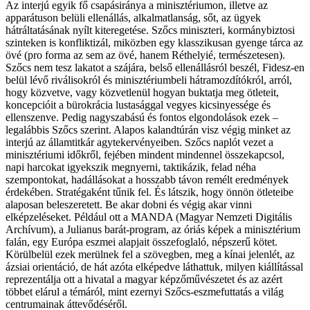
Az interjú egyik fő csapásiránya a minisztériumon, illetve az
apparátuson belüli ellenállás, alkalmatlanság, sőt, az ügyek
hátráltatásának nyílt kiteregetése. Szőcs miniszteri, kormánybiztosi
szinteken is konfliktizál, miközben egy klasszikusan gyenge tárca az
övé (pro forma az sem az övé, hanem Réthelyié, természetesen).
Szőcs nem tesz lakatot a szájára, belső ellenállásról beszél, Fidesz-en
belül lévő riválisokról és minisztériumbeli hátramozdítókról, arról,
hogy közvetve, vagy közvetlenül hogyan buktatja meg ötleteit,
koncepcióit a bürokrácia lustasággal vegyes kicsinyessége és
ellenszenve. Pedig nagyszabású és fontos elgondolások ezek –
legalábbis Szőcs szerint. Alapos kalandtúrán visz végig minket az
interjú az államtitkár agytekervényeiben. Szőcs naplót vezet a
minisztériumi időkről, fejében mindent mindennel összekapcsol,
napi harcokat igyekszik megnyerni, taktikázik, felad néha
szempontokat, hadállásokat a hosszabb távon remélt eredmények
érdekében. Stratégaként tűnik fel. És látszik, hogy önnön ötleteibe
alaposan beleszeretett. Be akar dobni és végig akar vinni
elképzeléseket. Például ott a MANDA (Magyar Nemzeti Digitális
Archívum), a Julianus barát-program, az óriás képek a minisztérium
falán, egy Európa eszmei alapjait összefoglaló, népszerű kötet.
Körülbelül ezek merülnek fel a szövegben, meg a kínai jelenlét, az
ázsiai orientáció, de hát azóta elképedve láthattuk, milyen kiállítással
reprezentálja ott a hivatal a magyar képzőművészetet és az azért
többet elárul a témáról, mint ezernyi Szőcs-eszmefuttatás a világ
centrumainak áttevődéséről.