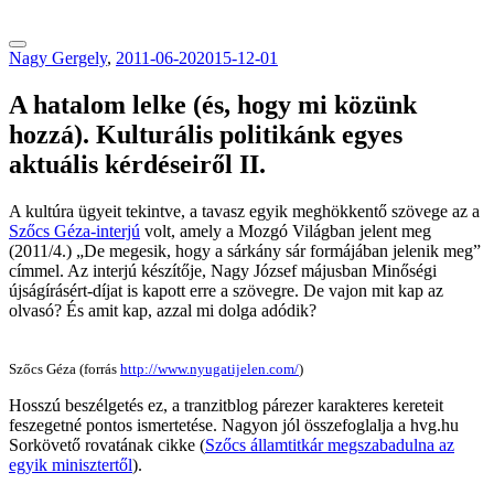
tranzitblog.hu
Nagy Gergely
,
2011-06-20
2015-12-01
A hatalom lelke (és, hogy mi közünk
hozzá). Kulturális politikánk egyes
aktuális kérdéseiről II.
A kultúra ügyeit tekintve, a tavasz egyik meghökkentő szövege az a
Szőcs Géza-interjú
volt, amely a Mozgó Világban jelent meg
(2011/4.) „De megesik, hogy a sárkány sár formájában jelenik meg”
címmel. Az interjú készítője, Nagy József májusban Minőségi
újságírásért-díjat is kapott erre a szövegre. De vajon mit kap az
olvasó? És amit kap, azzal mi dolga adódik?
Szőcs Géza (forrás
http://www.nyugatijelen.com/
)
Hosszú beszélgetés ez, a tranzitblog párezer karakteres kereteit
feszegetné pontos ismertetése. Nagyon jól összefoglalja a hvg.hu
Sorkövető rovatának cikke (
Szőcs államtitkár megszabadulna az
egyik minisztertől
).