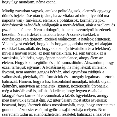
hogy úgy mondjam, néma csend.
Mindig zavarban vagyok, amikor politológusok, elemzők egy-egy
döntés bejelentése után (pláne, ha az vitákra ad okot, ilyenből ma
naponta van), fürkészik, elemzik a politikusok, kormánytagok,
döntéshozók szándékát, találgatják a motivációkat, akár a szellemi és
pszichikai hátteret. Nem a dologról, hanem a személyről kezdenek
beszélni. Nem érdekel a hatalom lelke. A cselekvésekkel, a
döntésekkel van dolgom, azokkal találkozom, a hatások érintenek.
Valamelyest érdekel, hogy ki és hogyan gondolta végig, mi alapján
és kikkel konzultált, de, hogy odabent (a hivatalban és a lélekben),
mivel s hogyan küzd, az nem tartozik rám. Rá sem tartozik az a
vacakolás, kínlódás, vagy éppen nonchalance, ahogy élem az
életem. Hogy kik a segítőim és a hátramozdítóim. Abszurdum, hogy
ezzel terheljük egymást. A köztársaság, ha még létezik mifelénk
ilyesmi, nem annyira gangos bérház, ahol egymásra zúdítjuk a
vallomások, pletykák, félinformációk és – mégoly izgalmas – sztorik
halmazát. Hanem, hogy a ház-hasonlatnál maradjak, inkább olyan
építmény, amelyben az emeletek, szintek, közlekedési útvonalak,
még a hátsólépcső is, átlátható kellene, hogy legyen és ahol a
lakógyűlésen korrektül elszámolnak a közös ügyeinkben, amúgy
meg hagyjuk egymást élni. Az interjúalany most abba igyekszik
beavatni, hogy léteznek titkos mosókonyhák, meg, hogy szerinte mit
gondol a házmester és őt mi gyötri a saját szobája mélyén. Nem
szeretném tudni az ellenőrizhetetlen részletek halmazát a házról és