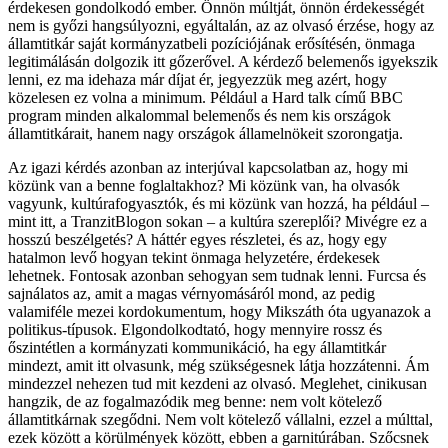
érdekesen gondolkodó ember. Önnön múltját, önnön érdekességét
nem is győzi hangsúlyozni, egyáltalán, az az olvasó érzése, hogy az
államtitkár saját kormányzatbeli pozíciójának erősítésén, önmaga
legitimálásán dolgozik itt gőzerővel. A kérdező belemenős igyekszik
lenni, ez ma idehaza már díjat ér, jegyezzük meg azért, hogy
közelesen ez volna a minimum. Például a Hard talk című BBC
program minden alkalommal belemenős és nem kis országok
államtitkárait, hanem nagy országok államelnökeit szorongatja.
Az igazi kérdés azonban az interjúval kapcsolatban az, hogy mi
közünk van a benne foglaltakhoz? Mi közünk van, ha olvasók
vagyunk, kultúrafogyasztók, és mi közünk van hozzá, ha például –
mint itt, a TranzitBlogon sokan – a kultúra szereplői? Mivégre ez a
hosszú beszélgetés? A háttér egyes részletei, és az, hogy egy
hatalmon levő hogyan tekint önmaga helyzetére, érdekesek
lehetnek. Fontosak azonban sehogyan sem tudnak lenni. Furcsa és
sajnálatos az, amit a magas vérnyomásáról mond, az pedig
valamiféle mezei kordokumentum, hogy Mikszáth óta ugyanazok a
politikus-típusok. Elgondolkodtató, hogy mennyire rossz és
őszintétlen a kormányzati kommunikáció, ha egy államtitkár
mindezt, amit itt olvasunk, még szükségesnek látja hozzátenni. Ám
mindezzel nehezen tud mit kezdeni az olvasó. Meglehet, cinikusan
hangzik, de az fogalmazódik meg benne: nem volt kötelező
államtitkárnak szegődni. Nem volt kötelező vállalni, ezzel a múlttal,
ezek között a körülmények között, ebben a garnitúrában. Szőcsnek