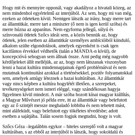
Hogy mit és mennyire opponál, vagy akadályoz a hivatali közeg, az
nem mindenhol egyértelmű az interjúból. Az sem, hogy mi van még,
ezeken az ötleteken kívül. Nemigen látszik az irány, hogy merre tart
az államtitkár, merre tart a miniszter (ő nem is igen kerül szóba) és
merre húzna az apparátus. Nem egyforma jellegű, súlyú és
színvonalú ötletek Szőcs ideái sem, a közös bennük az, hogy
ötletek, jelen esetben az államtitkár személyes ambícióiból kiinduló,
alkalom szülte elgondolások, amelyek egyenként is csak igen
kacifántos érvekkel védhetők (talán a MANDA-n kívül), de
koncepcióvá sehogyan sem állnak össze. Ami pedig még nagyobb
kérdőjeleket állít melléjük, az az, hogy nem látszanak viszonyban
lenni a hazai kultúra mindennapjainak égető problémáival és nem
mutatnak kontinuitást azokkal a történésekkel, pozitív folyamatokkal
sem, amelyek amúgy léteznek a hazai kultúrában. Az államtitkár
vagy nincs képben a kultúra hogylétét illetően, a szerepeket,
tevékenységeket nem ismeri eléggé, vagy szándékosan hagyja
figyelmen kívül mindezt. A már szóba hozott kínai magyar kiállítás,
a Magyar Művészet jó példa erre, itt az államtitkár vagy belefutott
egy az ő szintjét messze meghaladó lobbiba és nem tehetett mást,
mint aláfeküdt, vagy belefutott egy tökéletes tévedésbe; adott
esetben a sajátjába. Talán sosem fogjuk megtudni, hogy is volt.
Szőcs Géza –legalábbis egykor – hiteles szereplő volt a magyar
kultúrában, s az ebből az interjúból is látszik, hogy sokoldalú és