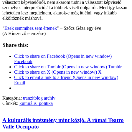
választott képviselőiről, nem akarom tudni a választott képviselő
személyes interpretációját a többiek viselt dolgairól. Mert így lassan
lehetetlen lesz megítélnem, akarok-e még itt élni, vagy inkább
elköltöznék máshová.
"
Ezek semmihez sem értenek
" – Szőcs Géza egy éve
(A Hírszerző elemzése)
Share this:
Click to share on Facebook (Opens in new window)
Facebook
Click to share on Tumblr (Opens in new window) Tumblr
Click to share on X (Opens in new window) X
Click to email a link to a friend (Opens in new window)
Email
Kategória:
tranzitblog archív
Címkék:
kulturális_politika
A kulturális intézmény mint közjó. A római Teatro
Valle Occupato