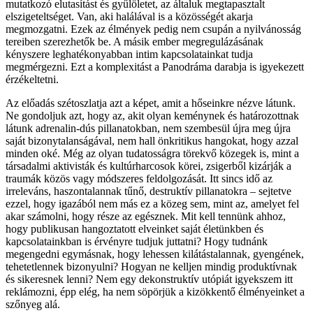
mutatkozó elutasítást és gyűlöletet, az általuk megtapasztalt
elszigeteltséget. Van, aki halálával is a közösségét akarja
megmozgatni. Ezek az élmények pedig nem csupán a nyilvánosság
tereiben szerezhetők be. A másik ember megregulázásának
kényszere leghatékonyabban intim kapcsolatainkat tudja
megmérgezni. Ezt a komplexitást a Panodráma darabja is igyekezett
érzékeltetni.
Az előadás szétoszlatja azt a képet, amit a hőseinkre nézve látunk.
Ne gondoljuk azt, hogy az, akit olyan keménynek és határozottnak
látunk adrenalin-dús pillanatokban, nem szembesül újra meg újra
saját bizonytalanságával, nem hall önkritikus hangokat, hogy azzal
minden oké. Még az olyan tudatosságra törekvő közegek is, mint a
társadalmi aktivisták és kultúrharcosok körei, zsigerből kizárják a
traumák közös vagy módszeres feldolgozását. Itt sincs idő az
irreleváns, haszontalannak tűnő, destruktív pillanatokra – sejtetve
ezzel, hogy igazából nem más ez a közeg sem, mint az, amelyet fel
akar számolni, hogy része az egésznek. Mit kell tennünk ahhoz,
hogy publikusan hangoztatott elveinket saját életünkben és
kapcsolatainkban is érvényre tudjuk juttatni? Hogy tudnánk
megengedni egymásnak, hogy lehessen kilátástalannak, gyengének,
tehetetlennek bizonyulni? Hogyan ne kelljen mindig produktívnak
és sikeresnek lenni? Nem egy dekonstruktív utópiát igyekszem itt
reklámozni, épp elég, ha nem söpörjük a kizökkentő élményeinket a
szőnyeg alá.