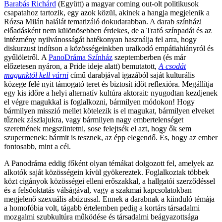
Barabás Richárd
(Együtt) a magyar coming out-olt politikusok
csapatahoz tartozik, egy azok közül, akinek a hangja megjelenik a
Rózsa Milán halálát tematizáló dokudarabban. A darab színházi
előadásként nem különösebben érdekes, de a Trafó színpadát és az
intézmény nyilvánosságát hatékonyan használja fel arra, hogy
diskurzust indítson a közösségeinkben uralkodó empátiahiányról és
gyűlöletről. A
PanoDráma Színház
szeptemberben (és már
előzetesen nyáron, a Pride ideje alatt) bemutatott,
A csodát
magunktól kell várni
című darabjával igazából saját kulturális
közege felé nyit támogató teret és biztosít időt reflexióra. Megállítja
egy kis időre a helyi alternatív kultúra aktorait: nyugodtan kezdjenek
el végre magukkal is foglalkozni, bármilyen módokon! Hogy
bármilyen misszió mellet kötelezik is el magukat, bármilyen elveket
tűznek zászlajukra, vagy bármilyen nagy embertelenséget
szeretnének megszüntetni, sose felejtsék el azt, hogy ők sem
szupermenek: bármit is tesznek, az épp elegendő. És, hogy az ember
fontosabb, mint a cél.
A Panodráma eddig főként olyan témákat dolgozott fel, amelyek az
alkotók saját közösségein kívül gyökereztek. Foglalkoztak többek
közt cigányok közösségei elleni erőszakkal, a hallgatói szerződéssel
és a felsőoktatás válságával, vagy a szakmai kapcsolatokban
megjelenő szexuális abúzussal. Ennek a darabnak a kiinduló témája
a homofóbia volt, tágabb értelemben pedig a kortárs társadalmi
mozgalmi szubkultúra működése és társadalmi beágyazottsága