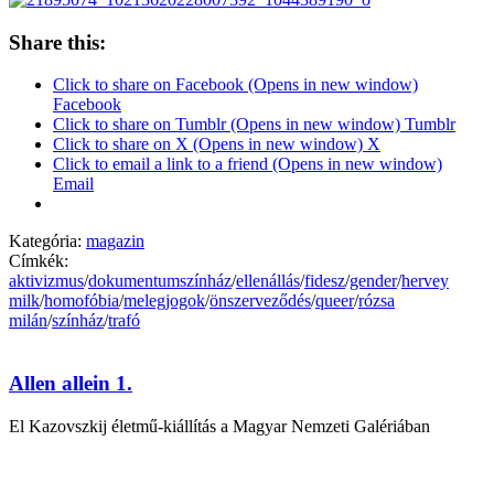
Share this:
Click to share on Facebook (Opens in new window)
Facebook
Click to share on Tumblr (Opens in new window) Tumblr
Click to share on X (Opens in new window) X
Click to email a link to a friend (Opens in new window)
Email
Kategória:
magazin
Címkék:
aktivizmus
/
dokumentumszínház
/
ellenállás
/
fidesz
/
gender
/
hervey
milk
/
homofóbia
/
melegjogok
/
önszerveződés
/
queer
/
rózsa
milán
/
színház
/
trafó
Allen allein 1.
El Kazovszkij életmű-kiállítás a Magyar Nemzeti Galériában