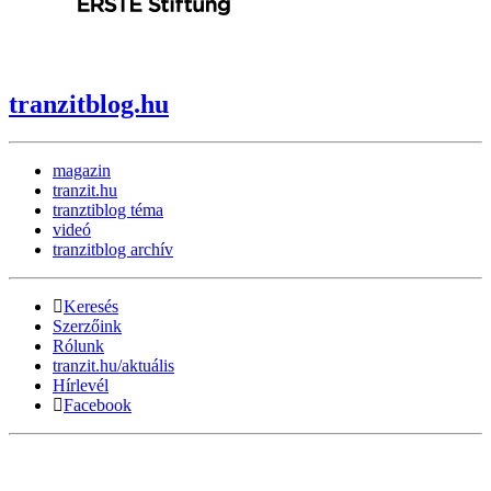
tranzitblog.hu
magazin
tranzit.hu
tranztiblog téma
videó
tranzitblog archív
Keresés
Szerzőink
Rólunk
tranzit.hu/aktuális
Hírlevél
Facebook