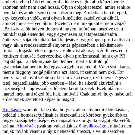
amiket elvben bárki el tud érni – ideje és leginkább képzelőereje
azonban már nem akad hozzá. Olyan dolgokat teszel, amire senkire
nem kér és amiket senki nem köszön meg. A média a harctereped,
egy kegyetlen vidék, ami olyan kíméletlen szabályokat diktál,
amiket nincs esélyed átírni. Fizetett, de munkájukat el nem végző
köztisztviselők helyett dolgozol ingyen, túlórában, átszőve ezt a
munkát saját életeddel, vagy egyenesen saját tapasztalataidra
építkezve, saját identitásodat kiteljesítve. Vagy éppen profi aktivista
vagy, aki a rendszerszintű elnyomás gépezetében a lelkiismeret-
furdalás fogaskerekét olajozza. Változást akarsz, ezért felveszed a
rendszer ritmusát. Szerveződsz, olyan profizmussal, mint egy PR
cég stábja. Találékonynak kell lenned, mert a külföldi jó
gyakorlatokat nem tudod egy-az-egyben átemelni. Változást akarsz,
mert a függöny mögé pillantva azt látod, itt semmi nem oké. Ezt
persze rajtad kívül szinte senki sem veszi észre, ezért nevetségessé
tétel, bagatellizálás, jobb esetben – lásd, ha sikerül aktivizálni a
közönséged – agresszió és félelem kerül közétek. Ezek után mi
marad még, ami téged fűt, hajt, motivál? Csak annyi, hogy másoknál
erősebbnek szeretnéd képzelni magad?
Kutatások
számolnak be róla, hogy az alternatív nemi identitásúak,
például a homoszexuálisak és biszexuálisak körében gyakoribb az
öngyilkosság lehetősége, és magasabb az öngyilkosságot elkövetők
száma.
Aktivisták
gyakran választják az
öngyilkosságot
, miután nem
tudják tovább viselni a rájuk nehezedő stresszt, a velük szemben