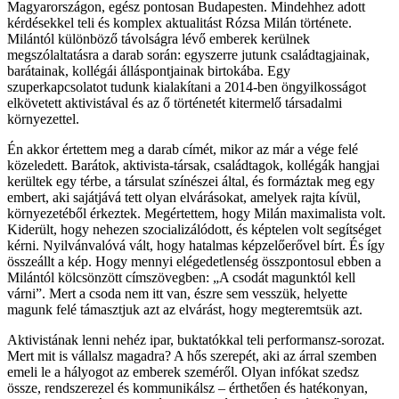
Magyarországon, egész pontosan Budapesten. Mindehhez adott
kérdésekkel teli és komplex aktualitást Rózsa Milán története.
Milántól különböző távolságra lévő emberek kerülnek
megszólaltatásra a darab során: egyszerre jutunk családtagjainak,
barátainak, kollégái álláspontjainak birtokába. Egy
szuperkapcsolatot tudunk kialakítani a 2014-ben öngyilkosságot
elkövetett aktivistával és az ő történetét kitermelő társadalmi
környezettel.
Én akkor értettem meg a darab címét, mikor az már a vége felé
közeledett. Barátok, aktivista-társak, családtagok, kollégák hangjai
kerültek egy térbe, a társulat színészei által, és formáztak meg egy
embert, aki sajátjává tett olyan elvárásokat, amelyek rajta kívül,
környezetéből érkeztek. Megértettem, hogy Milán maximalista volt.
Kiderült, hogy nehezen szocializálódott, és képtelen volt segítséget
kérni. Nyilvánvalóvá vált, hogy hatalmas képzelőerővel bírt. És így
összeállt a kép. Hogy mennyi elégedetlenség összpontosul ebben a
Milántól kölcsönzött címszövegben: „A csodát magunktól kell
várni”. Mert a csoda nem itt van, észre sem vesszük, helyette
magunk felé támasztjuk azt az elvárást, hogy megteremtsük azt.
Aktivistának lenni nehéz ipar, buktatókkal teli performansz-sorozat.
Mert mit is vállalsz magadra? A hős szerepét, aki az árral szemben
emeli le a hályogot az emberek szeméről. Olyan infókat szedsz
össze, rendszerezel és kommunikálsz – érthetően és hatékonyan,