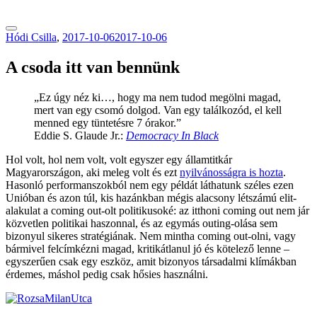
tranzitblog.hu
Hódi Csilla
,
2017-10-06
2017-10-06
A csoda itt van bennünk
„Ez úgy néz ki…, hogy ma nem tudod megölni magad,
mert van egy csomó dolgod. Van egy találkozód, el kell
menned egy tüntetésre 7 órakor.”
Eddie S. Glaude Jr.:
Democracy In Black
Hol volt, hol nem volt, volt egyszer egy államtitkár
Magyarországon, aki meleg volt és ezt
nyilvánosságra is hozta
.
Hasonló performanszokból nem egy példát láthatunk széles ezen
Unióban és azon túl, kis hazánkban mégis alacsony létszámú elit-
alakulat a coming out-olt politikusoké: az itthoni coming out nem jár
közvetlen politikai haszonnal, és az egymás outing-olása sem
bizonyul sikeres stratégiának. Nem mintha coming out-olni, vagy
bármivel felcímkézni magad, kritikátlanul jó és kötelező lenne –
egyszerűen csak egy eszköz, amit bizonyos társadalmi klímákban
érdemes, máshol pedig csak hősies használni.