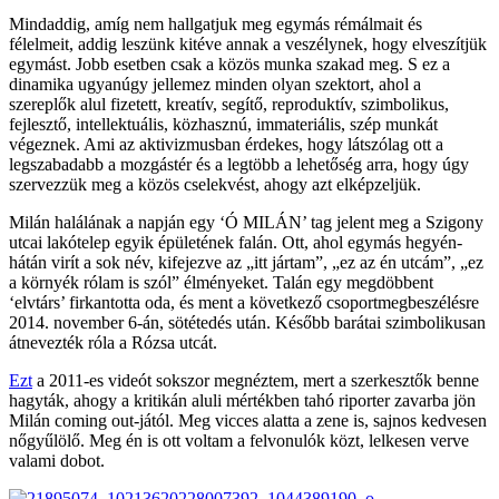
Mindaddig, amíg nem hallgatjuk meg egymás rémálmait és
félelmeit, addig leszünk kitéve annak a veszélynek, hogy elveszítjük
egymást. Jobb esetben csak a közös munka szakad meg. S ez a
dinamika ugyanúgy jellemez minden olyan szektort, ahol a
szereplők alul fizetett, kreatív, segítő, reproduktív, szimbolikus,
fejlesztő, intellektuális, közhasznú, immateriális, szép munkát
végeznek. Ami az aktivizmusban érdekes, hogy látszólag ott a
legszabadabb a mozgástér és a legtöbb a lehetőség arra, hogy úgy
szervezzük meg a közös cselekvést, ahogy azt elképzeljük.
Milán halálának a napján egy ‘Ó MILÁN’ tag jelent meg a Szigony
utcai lakótelep egyik épületének falán. Ott, ahol egymás hegyén-
hátán virít a sok név, kifejezve az „itt jártam”, „ez az én utcám”, „ez
a környék rólam is szól” élményeket. Talán egy megdöbbent
‘elvtárs’ firkantotta oda, és ment a következő csoportmegbeszélésre
2014. november 6-án, sötétedés után. Később barátai szimbolikusan
átnevezték róla a Rózsa utcát.
Ezt
a 2011-es videót sokszor megnéztem, mert a szerkesztők benne
hagyták, ahogy a kritikán aluli mértékben tahó riporter zavarba jön
Milán coming out-jától. Meg vicces alatta a zene is, sajnos kedvesen
nőgyűlölő. Meg én is ott voltam a felvonulók közt, lelkesen verve
valami dobot.