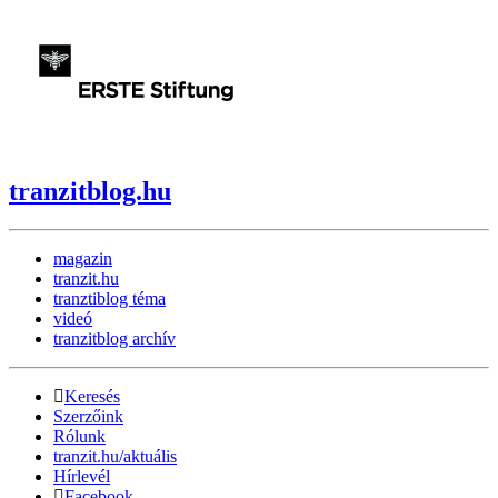
tranzitblog.hu
magazin
tranzit.hu
tranztiblog téma
videó
tranzitblog archív
Keresés
Szerzőink
Rólunk
tranzit.hu/aktuális
Hírlevél
Facebook