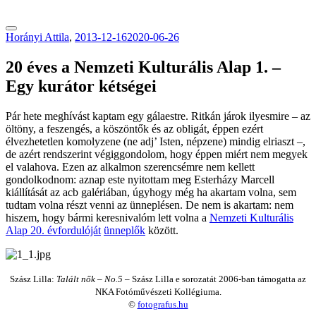
tranzitblog.hu
Horányi Attila
,
2013-12-16
2020-06-26
20 éves a Nemzeti Kulturális Alap 1. –
Egy kurátor kétségei
Pár hete meghívást kaptam egy gálaestre. Ritkán járok ilyesmire – az
öltöny, a feszengés, a köszöntők és az obligát, éppen ezért
élvezhetetlen komolyzene (ne adj’ Isten, népzene) mindig elriaszt –,
de azért rendszerint végiggondolom, hogy éppen miért nem megyek
el valahova. Ezen az alkalmon szerencsémre nem kellett
gondolkodnom: aznap este nyitottam meg Esterházy Marcell
kiállítását az acb galériában, úgyhogy még ha akartam volna, sem
tudtam volna részt venni az ünneplésen. De nem is akartam: nem
hiszem, hogy bármi keresnivalóm lett volna a
Nemzeti Kulturális
Alap 20. évfordulóját
ünneplők
között.
Szász Lilla:
Talált nők – No.5
– Szász Lilla e sorozatát 2006-ban támogatta az
NKA Fotóművészeti Kollégiuma.
©
fotografus.hu