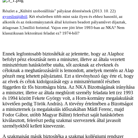
Részlet a „Kültéri szoborállítás” pályázat döntésének (2013. 10. 22)
gyorslistájából
. Két részletben több mint száz ilyen és ehhez hasonló, az
alkotók és az önkormányzatok által közösen beadott pályaművet díjaztak,
átlagosan 3,5millió forinttal. Vajon erre jött létre 1993-ban az NKA? Nem
klasszikusan lektorátusi feladat ez? 1974-ből?
Ennek legfontosabb biztosítékát az jelentette, hogy az Alaphoz
befolyt pénz elosztását nem a miniszter, illetve az általa vezetett
minisztérium hatáskörébe utalta, sőt azoknak az elveknek és
céloknak a meghatározásáról is lemondott, amelyek mentén az Alap
pénzét meg lehetett pályáztatni. Ezt a törvényhozó úgy érte el, hogy
az elvek és célok kidolgozását egy a minisztériumtól részben
független tíz fős bizottságra bízta. Az NKA Bizottságának irányítása
a miniszter, illetve az általa megbízott személy feladata lett (ez 1993
és 1994 között Fekete György volt, a Horn-kormány megalakulását
követően pedig Török András). A törvény értelmében a Bizottságot
a miniszternek (a megalakulás időszakában Mádl Ferenc, majd
Fodor Gábor, utóbb Magyar Bálint) felerészt saját hatáskörben
kiválasztott, felerészt pedig szakmai szervezetek által javasolt
személyekből kellett kineveznie.
A szakmaiság másik biztosítéka a szakmai kollégiumi rendszer