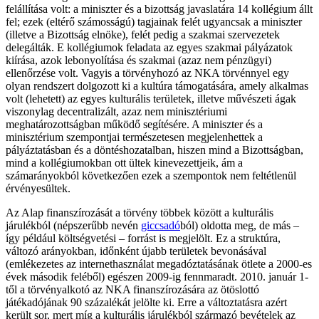
felállítása volt: a miniszter és a bizottság javaslatára 14 kollégium állt
fel; ezek (eltérő számosságú) tagjainak felét ugyancsak a miniszter
(illetve a Bizottság elnöke), felét pedig a szakmai szervezetek
delegálták. E kollégiumok feladata az egyes szakmai pályázatok
kiírása, azok lebonyolítása és szakmai (azaz nem pénzügyi)
ellenőrzése volt. Vagyis a törvényhozó az NKA törvénnyel egy
olyan rendszert dolgozott ki a kultúra támogatására, amely alkalmas
volt (lehetett) az egyes kulturális területek, illetve művészeti ágak
viszonylag decentralizált, azaz nem minisztériumi
meghatározottságban működő segítésére. A miniszter és a
minisztérium szempontjai természetesen megjelenhettek a
pályáztatásban és a döntéshozatalban, hiszen mind a Bizottságban,
mind a kollégiumokban ott ültek kinevezettjeik, ám a
számarányokból következően ezek a szempontok nem feltétlenül
érvényesültek.
Az Alap finanszírozását a törvény többek között a kulturális
járulékból (népszerűbb nevén
giccsadó
ból) oldotta meg, de más –
így például költségvetési – forrást is megjelölt. Ez a struktúra,
változó arányokban, időnként újabb területek bevonásával
(emlékezetes az internethasználat megadóztatásának ötlete a 2000-es
évek második feléből) egészen 2009-ig fennmaradt. 2010. január 1-
től a törvényalkotó az NKA finanszírozására az ötöslottó
játékadójának 90 százalékát jelölte ki. Erre a változtatásra azért
került sor, mert míg a kulturális járulékból származó bevételek az