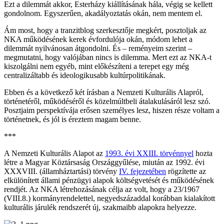
Ezt a dilemmát akkor, Esterházy kiállításának hála, végig se kellett
gondolnom. Egyszerűen, akadályoztatás okán, nem mentem el.
Ám most, hogy a tranzitblog szerkesztője megkért, posztoljak az
NKA működésének kerek évfordulója okán, módom lehet a
dilemmát nyilvánosan átgondolni. És – reményeim szerint –
megmutatni, hogy valójában nincs is dilemma. Mert ezt az NKA-t
kiszolgálni nem egyéb, mint előkészíteni a terepet egy még
centralizáltabb és ideologikusabb kultúrpolitikának.
Ebben és a következő két írásban a Nemzeti Kulturális Alapról,
történetéről, működéséről és közelmúltbeli átalakulásáról lesz szó.
Posztjaim perspektívája erősen személyes lesz, hiszen része voltam a
történetnek, és jól is éreztem magam benne.
***
A Nemzeti Kulturális Alapot az
1993. évi XXIII. törvénnyel
hozta
létre a Magyar Köztársaság Országgyűlése, miután az 1992. évi
XXXVIII. (államháztartási) törvény
IV. fejezetében
rögzítette az
elkülönített állami pénzügyi alapok költségvetését és működésének
rendjét. Az NKA létrehozásának célja az volt, hogy a 23/1967
(VIII.8.) kormányrendelettel, negyedszázaddal korábban kialakított
kulturális járulék rendszerét új, szakmaibb alapokra helyezze.