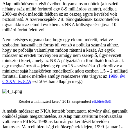
Alap működésének első éveiben folyamatosan nőttek (a kezdeti
néhány száz millió forintról egy 8-9 milliárdos szintre), addig a
2000-es évek második felében ez az összeg egyre kevésbé volt
biztosítható. A Szerencsejáték Zrt. támogatásának köszönhetően
ugyanakkor az elmúlt években az NKA költségvetése jóval 10
milliárd forint felett volt.
Nem kétséges ugyanakkor, hogy egy ekkora méretű, relatíve
szabadon használható forrás túl vonzó a politika számára ahhoz,
hogy ne próbálja valamilyen módon rátenni a kezét. Az egyik
módszer az eredeti törvényben amúgy nem szereplő, úgynevezett
miniszteri keret, amely az NKA pályáztatásra fordítható forrásának
egy meghatározott – jelenleg éppen 25 – százaléka. (Lefordítva: a
miniszter saját hatáskörben rendelkezik adott esetben 1,5 – 2 milliárd
forinttal. Ennek mértéke amúgy rendszeres vita tárgya: az
1999. évi
CXXV. tv. 82.§
ezt 50%-ban állapítja meg.)
Részlet a „miniszteri keret” 2013. szeptemberi
elköltéséből
A másik módszer az NKA fentebb bemutatott, törvény által garantált
önállóságának megszüntetése, az Alap minisztériumi beolvasztása
volt: erre a FiDeSz 1998-as kormányra kerülését követően
Jankovics Marcell bizottsági elnökségének idején, 1999. január 1-