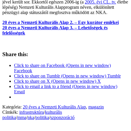
jével került sor. Ekkortól egészen 2006-ig (a
2005. évi CL. tv.
életbe
lépéség) Nemzeti Kulturális Alapprogram néven, elkülönített
pénzügyi alap státuszától megfosztva működött az NKA.
20 éves a Nemzeti Kulturális Alap 2. – Egy kurátor emlékei
20 éves a Nemzeti Kulturális Alap 3. – Lehetőségek és
felelősségek
Share this:
Click to share on Facebook (Opens in new window)
Facebook
Click to share on Tumblr (Opens in new window) Tumblr
Click to share on X (Opens in new window) X
Click to email a link to a friend (Opens in new window)
Email
Kategória:
20 éves a Nemzeti Kulturális Alap
,
magazin
Címkék:
infrastruktúra
/
kulturális
politika
/
mma
/
nka
/
politika
/
szponzoráció