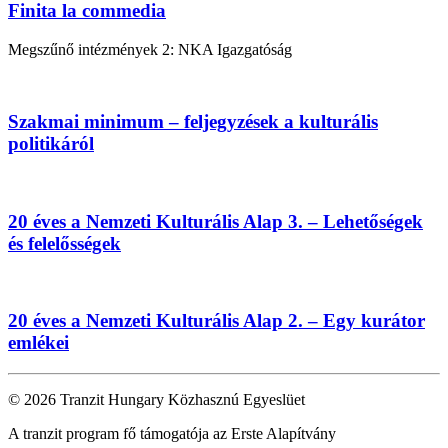
Finita la commedia
Megszűnő intézmények 2: NKA Igazgatóság
Szakmai minimum – feljegyzések a kulturális
politikáról
20 éves a Nemzeti Kulturális Alap 3. – Lehetőségek
és felelősségek
20 éves a Nemzeti Kulturális Alap 2. – Egy kurátor
emlékei
© 2026 Tranzit Hungary Közhasznú Egyeslüet
A tranzit program fő támogatója az Erste Alapítvány