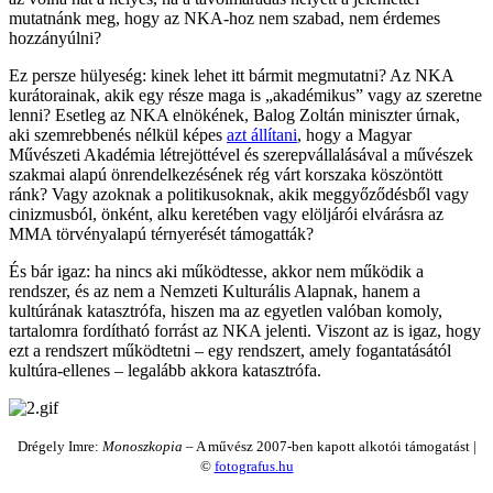
mutatnánk meg, hogy az NKA-hoz nem szabad, nem érdemes
hozzányúlni?
Ez persze hülyeség: kinek lehet itt bármit megmutatni? Az NKA
kurátorainak, akik egy része maga is „akadémikus” vagy az szeretne
lenni? Esetleg az NKA elnökének, Balog Zoltán miniszter úrnak,
aki szemrebbenés nélkül képes
azt állítani
, hogy a Magyar
Művészeti Akadémia létrejöttével és szerepvállalásával a művészek
szakmai alapú önrendelkezésének rég várt korszaka köszöntött
ránk? Vagy azoknak a politikusoknak, akik meggyőződésből vagy
cinizmusból, önként, alku keretében vagy elöljárói elvárásra az
MMA törvényalapú térnyerését támogatták?
És bár igaz: ha nincs aki működtesse, akkor nem működik a
rendszer, és az nem a Nemzeti Kulturális Alapnak, hanem a
kultúrának katasztrófa, hiszen ma az egyetlen valóban komoly,
tartalomra fordítható forrást az NKA jelenti. Viszont az is igaz, hogy
ezt a rendszert működtetni – egy rendszert, amely fogantatásától
kultúra-ellenes – legalább akkora katasztrófa.
Drégely Imre:
Monoszkopia
– A művész 2007-ben kapott alkotói támogatást |
©
fotografus.hu