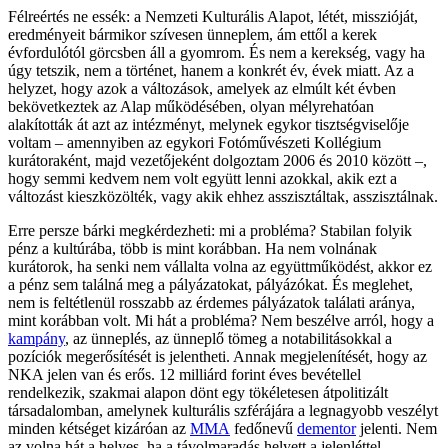
Félreértés ne essék: a Nemzeti Kulturális Alapot, létét, misszióját,
eredményeit bármikor szívesen ünneplem, ám ettől a kerek
évfordulótól görcsben áll a gyomrom. És nem a kerekség, vagy ha
úgy tetszik, nem a történet, hanem a konkrét év, évek miatt. Az a
helyzet, hogy azok a változások, amelyek az elmúlt két évben
bekövetkeztek az Alap működésében, olyan mélyrehatóan
alakították át azt az intézményt, melynek egykor tisztségviselője
voltam – amennyiben az egykori Fotóművészeti Kollégium
kurátoraként, majd vezetőjeként dolgoztam 2006 és 2010 között –,
hogy semmi kedvem nem volt együtt lenni azokkal, akik ezt a
változást kieszközölték, vagy akik ehhez asszisztáltak, asszisztálnak.
Erre persze bárki megkérdezheti: mi a probléma? Stabilan folyik
pénz a kultúrába, több is mint korábban. Ha nem volnának
kurátorok, ha senki nem vállalta volna az együttműködést, akkor ez
a pénz sem találná meg a pályázatokat, pályázókat. És meglehet,
nem is feltétlenül rosszabb az érdemes pályázatok találati aránya,
mint korábban volt. Mi hát a probléma? Nem beszélve arról, hogy a
kampány
, az ünneplés, az ünneplő tömeg a notabilitásokkal a
pozíciók megerősítését is jelentheti. Annak megjelenítését, hogy az
NKA jelen van és erős. 12 milliárd forint éves bevétellel
rendelkezik, szakmai alapon dönt egy tökéletesen átpolitizált
társadalomban, amelynek kulturális szférájára a legnagyobb veszélyt
minden kétséget kizáróan az
MMA
fedőnevű
dementor
jelenti. Nem
az volna hát a helyes, ha a távolmaradás helyett a jelenléttel