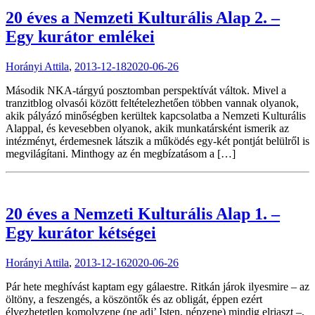
20 éves a Nemzeti Kulturális Alap 2. –
Egy kurátor emlékei
Horányi Attila
,
2013-12-18
2020-06-26
Második NKA-tárgyú posztomban perspektívát váltok. Mivel a
tranzitblog olvasói között feltételezhetően többen vannak olyanok,
akik pályázó minőségben kerültek kapcsolatba a Nemzeti Kulturális
Alappal, és kevesebben olyanok, akik munkatársként ismerik az
intézményt, érdemesnek látszik a működés egy-két pontját belülről is
megvilágítani. Minthogy az én megbízatásom a […]
20 éves a Nemzeti Kulturális Alap 1. –
Egy kurátor kétségei
Horányi Attila
,
2013-12-16
2020-06-26
Pár hete meghívást kaptam egy gálaestre. Ritkán járok ilyesmire – az
öltöny, a feszengés, a köszöntők és az obligát, éppen ezért
élvezhetetlen komolyzene (ne adj’ Isten, népzene) mindig elriaszt –,