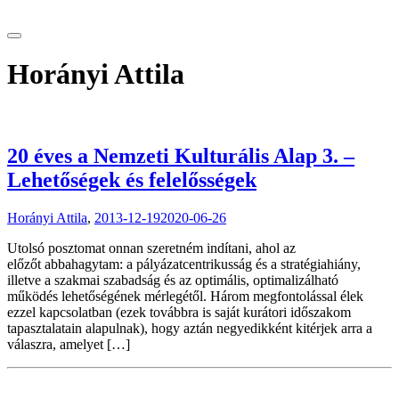
tranzitblog.hu
Horányi Attila
20 éves a Nemzeti Kulturális Alap 3. –
Lehetőségek és felelősségek
Horányi Attila
,
2013-12-19
2020-06-26
Utolsó posztomat onnan szeretném indítani, ahol az
előzőt abbahagytam: a pályázatcentrikusság és a stratégiahiány,
illetve a szakmai szabadság és az optimális, optimalizálható
működés lehetőségének mérlegétől. Három megfontolással élek
ezzel kapcsolatban (ezek továbbra is saját kurátori időszakom
tapasztalatain alapulnak), hogy aztán negyedikként kitérjek arra a
válaszra, amelyet […]