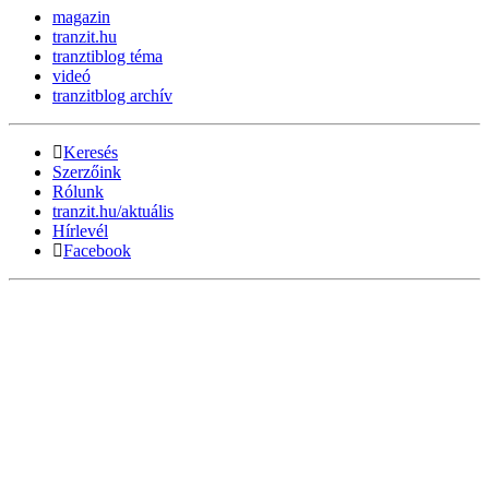
magazin
tranzit.hu
tranztiblog téma
videó
tranzitblog archív
Keresés
Szerzőink
Rólunk
tranzit.hu/aktuális
Hírlevél
Facebook