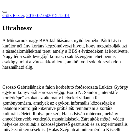
tranzitblog.hu
Götz Eszter
,
2010-02-04
2015-12-01
Utcahossz
A Műcsarnok nagy BBS-kiállításának nyitó termébe Páldi Lívia
kurátor néhány kortárs képzőművészt hívott, hogy megrajzolják azt
a társadalomlélektani teret, amely a BBS-t évtizedeken át körülvette.
Nagy tér a szűk levegőjű kornak, csak lézengeni lehet benne;
csakúgy, mint a város akkori terei, amiből volt sok, de szabadon
használható alig.
Csoszó Gabriellának a falon körbefutó fotósorozata Lukács György
egykori könyvtárát sorozza végig. Bodó N. Sándor „interaktív
kortérképe” azokat az alternatív helyeket villantja fel
gombnyomásra, amelyek az egykori informális közösségek a
hatalom kontrollját kikerülve próbálták fenntartani a kortárs
kulturális életet. Ibolya presszó, Halas István műterme, néhány
engedékenyebb vendéglő, magánlakások. Zárt ajtók mögé, védett
helyekre szorultak a közösségkereső gesztusok és az experimentális
művészi útkeresések is. (Halas Szép utcai műterméről a Kiscelli