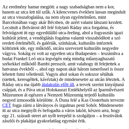
Az eredmény hamar megjött: a nagy szabadságban nem a kor,
hanem az utca lett túl szűk. A kilencvenes években lassan megindult
az utca visszafoglalása, na nem olyan egyértelműen, mint
Barcelonában vagy akár Bécsben, de azért valami látszani kezdett.
Lecsitult a Belvárost dél felé folytató Ráday utca forgalma, és
felvirágzott itt egy egyedülálló utca-feeling, ahol a fogyasztás igazi
kultúrát jelent, a vendéglátás fogalma valamit visszahódított a szó
eredeti értelméből, és galériák, színházak, kulturális intézetek
költöztek ide, egy működő, utcára szervezett kulturális negyedre
vágyva. Sokáig ez volt az egyetlen utca Budapesten – leszámítva a
budai Frankel Leó utca legvégén még mindig műanyaghuzatú
székekkel működő Bambi presszót, amit valahogy itt felejtettek a
hatvanas évekből –, ahol egy napon akár három ismerőssel is össze
lehetett futni véletlenül. Vagyis ahol sokan és sokszor sétáltak
(siettek, keresgéltek, kávéztak) de mindenesetre az utcán léteztek. A
Ráday utca ma újabb
átalakulás előtt áll
, a tervek szerint kinyújtaná
csápjait, és a Páva utcai Holokauszt Emlékhelytől az Iparművészeti
Múzeumon át egészen a Nemzeti Múzeumig terjedő kulturális
negyed izmosodik körülötte. A Duna felé a Kas Oosterhuis tervezte
CET
fogja zárni a látványos és izgalmas pesti Sohót. Mindenesetre
itt az utca megnyílt és befogadta a város lakóit, készen arra, hogy
egy 21. századi street art nyílt terepéül is szolgáljon – a fesztiválok
zászlói és plakátjai gyakorlatilag egymást érik.