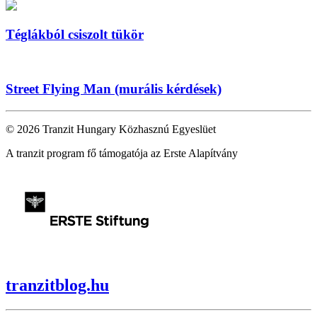
Téglákból csiszolt tükör
Street Flying Man (murális kérdések)
© 2026 Tranzit Hungary Közhasznú Egyeslüet
A tranzit program fő támogatója az Erste Alapítvány
tranzitblog.hu