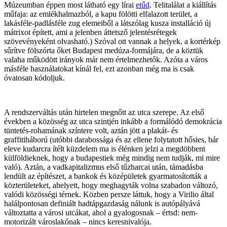
Múzeumban éppen most látható egy lírai
etűd
. Telitalálat a kiállítás
műfaja: az emlékhalmazból, a kapu fölötti elfalazott terület, a
lakásféle-padlásféle zug elemeiből a látszólag kusza installáció új
mátrixot épített, ami a jelenben áttetsző jelentésrétegek
szövevényeként olvasható.) Szóval ott vannak a helyek, a kortérkép
sűrítve fölszórta őket Budapest medúza-formájára, de a köztük
valaha működött irányok már nem értelmezhetők. Azóta a város
másféle használatokat kínál fel, ezt azonban még ma is csak
óvatosan kódoljuk.
A rendszerváltás után hirtelen megnőtt az utca szerepe. Az első
években a közösség az utca szintjén inkább a formálódó demokrácia
tüntetés-rohamának színtere volt, aztán jött a plakát- és
graffitiháború (utóbbi darabossága és az ellene folytatott hősies, bár
eleve kudarcra ítélt küzdelem ma is élénken jelzi a megdöbbent
külföldieknek, hogy a budapestiek még mindig nem tudják, mi mire
való). Aztán, a vadkapitalizmus első tűzharcai után, támadásba
lendült az építészet, a bankok és középületek gyarmatosították a
közterületeket, ahelyett, hogy meghagyták volna szabadon változó,
valódi közösségi térnek. Közben persze láttuk, hogy a Virilio által
halálpontosan definiált hadtápgazdaság nálunk is autópályává
változtatta a városi utcákat, ahol a gyalogosnak – értsd: nem-
motorizált városlakónak – nincs keresnivalója.