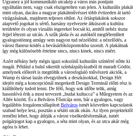
Ugyanez a jól kommunikáló utcakép a város más pontjain
egyáltalán nem, vagy csak elszigetelten van jelen. A kulturális plakát
mint olyan, dacára a magyar plakátművészet több évtizeden át tartó
virágzásának, majdnem teljesen eltűnt. Az óriásplakátok sokszor
alapvető jogokat is sértő, harsány nyelvezete átkúszott a kultúra
területére és olyan vizuális ingereket bocsát ki, amitől nehéz tiszta
fejjel létezni az utcán. A szűk járda és az autóktól megfélemlített
gyalogostömeg amúgy sem nagyon tud nézelődni: a nézelődés, a
városi flaneur-ködés a bevásárlóközpontokba szorult. A plakátnak
így még különösebb értelme sincs, nincs kinek, nincs miért.
Azért néhány hely mégis igazi sokszínű kulturális színtérré nőtte ki
magát. Például a balul sikerült színházpályázatból itt maradt Gödör,
amelynek előterét is megtöltik a városfoglaló művészeti akciók, a
Wamp és társai lazán elvegyülnek a deszkásokkal, Design Hét
idején még a koncepciónál megrekedt Design Terminál előtti rész is
kiállítóhely tudott lenni. De félő, hogy sok időbe telik, amíg
hasonlóvá érik a most tervezett „budai kultucca” a Műegyetem és az
Allée között. És a Belváros Főutcája sem, bár a gyalogos, vagy
legalábbis forgalomcsillapított
Belváros
ismét közvetlen kapcsolatok
szabad helye lesz, pusztán a sétáló utcák okán. Az ilyen projektektől
remélni lehet, hogy átírják a városi viselkedésformákat, ismét
polgárjogot kap a gyalogos, a séta mint olyan, és az utca akár még
agóra is lehet.