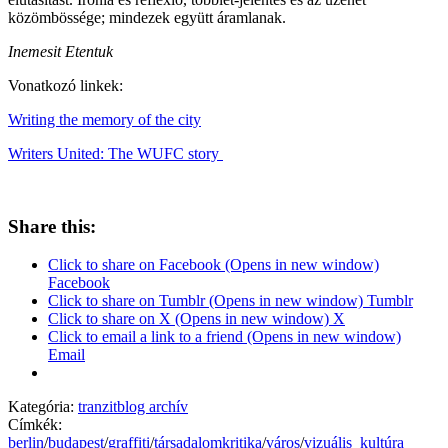
közömbössége; mindezek együtt áramlanak.
Inemesit Etentuk
Vonatkozó linkek:
Writing the memory of the city
Writers United: The WUFC story
Share this:
Click to share on Facebook (Opens in new window)
Facebook
Click to share on Tumblr (Opens in new window) Tumblr
Click to share on X (Opens in new window) X
Click to email a link to a friend (Opens in new window)
Email
Kategória:
tranzitblog archív
Címkék:
berlin
/
budapest
/
graffiti
/
társadalomkritika
/
város
/
vizuális_kultúra