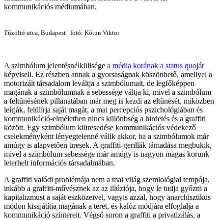
kommunikációs médiumában.
Tűzoltó utca, Budapest | fotó: Kótun Viktor
A szimbólum jelentésnélkülisége
a média korának a status quoját
képviseli. Ez részben annak a gyorsaságnak köszönhető, amellyel a
motorizált társadalom leváltja a szimbólumait, de legfőképpen
magának a szimbólumnak a sebessége váltja ki, mivel a szimbólum
a feltűnésének pillanatában már meg is kezdi az eltűnését, miközben
leírják, felülírja saját magát, a mai percepciós pszichológiában és
kommunikáció-elméletben nincs különbség a hirdetés és a graffiti
között. Egy szimbólum kiüresedése kommunikációs védekező
cselekményként lényegtelenné válik akkor, ha a szimbólumok már
amúgy is alapvetően üresek. A graffiti-gerillák támadása megbukik,
mivel a szimbólum sebessége már amúgy is nagyon magas korunk
leterhelt információs társadalmában.
A graffiti valódi problémája nem a mai világ szemiológiai tempója,
inkább a graffiti-művésznek az az illúziója, hogy le tudja győzni a
kapitalizmust a saját eszközeivel, vagyis azzal, hogy anarchisztikus
módon kisajátítja magának a teret, és kalóz módjára elfoglalja a
kommunikáció színtereit. Végső soron a graffiti a privatizálás, a