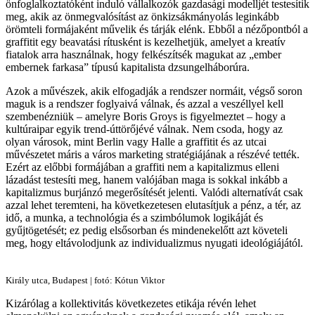
önfoglalkoztatóként induló vállalkozók gazdasági modelljét testesítik
meg, akik az önmegvalósítást az önkizsákmányolás leginkább
örömteli formájaként művelik és tárják elénk. Ebből a nézőpontból a
graffitit egy beavatási rítusként is kezelhetjük, amelyet a kreatív
fiatalok arra használnak, hogy felkészítsék magukat az „ember
embernek farkasa” típusú kapitalista dzsungelháborúra.
Azok a művészek, akik elfogadják a rendszer normáit, végső soron
maguk is a rendszer foglyaivá válnak, és azzal a veszéllyel kell
szembenézniük – amelyre Boris Groys is figyelmeztet – hogy a
kultúraipar egyik trend-úttörőjévé válnak. Nem csoda, hogy az
olyan városok, mint Berlin vagy Halle a graffitit és az utcai
művészetet máris a város marketing stratégiájának a részévé tették.
Ezért az előbbi formájában a graffiti nem a kapitalizmus elleni
lázadást testesíti meg, hanem valójában maga is sokkal inkább a
kapitalizmus burjánzó megerősítését jelenti. Valódi alternatívát csak
azzal lehet teremteni, ha következetesen elutasítjuk a pénz, a tér, az
idő, a munka, a technológia és a szimbólumok logikáját és
gyűjtögetését; ez pedig elsősorban és mindenekelőtt azt követeli
meg, hogy eltávolodjunk az individualizmus nyugati ideológiájától.
Király utca, Budapest | fotó: Kótun Viktor
Kizárólag a kollektivitás következetes etikája révén lehet