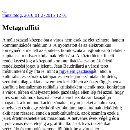
tranzitblog.hu
tranzitblog
,
2010-01-27
2015-12-01
Metagraffiti
A múlt század közepe óta a város nem csak az élet színtere, hanem
kommunikációs médium is. A nyomtatott és az elektronikus
tömegmédia mellett az épületek homlokzata a legfontosabb felület a
kapitalista rendszer kódjainak felírására. A közterületek feletti
rendelkezési jog a központi kommunikációs csatornák feletti
rendelkezési jogot is jelenti. Jean Baudrillard a városi teret
médiumként úgy írta le, mint a
figyelem gazdaság
át, ahol a
kulturális- és szórakoztatóipar és a vele járó számtalan hirdetés,
szemiotikailag zaklatja az embereket. Ebben az összefüggésben a
graffiti a kapitalizmus radikális kritikájaként jelenik meg, konkrétan
a városi térben elhelyezett jelek gazdasága ellen lép fel azzal, hogy
üres szimbólumok használatával anarchisztikusan kisajátítja
magának a kommunikációs zónákat, olyan jeleket alkalmazva,
amelyeket csak egy zártkörű szubkultúra tagjai tudnak dekódolni;
akik nem részesei ennek a szubkultúrának, azok számára ezek a
jelek értelmezhetetlenek maradnak. A hetvenes évek végéig és a
nyolcvanas évek elejéig a graffiti alkotások kvázi-esztétikai
szétziláló és romboló szerepet töltöttek be a városi tér