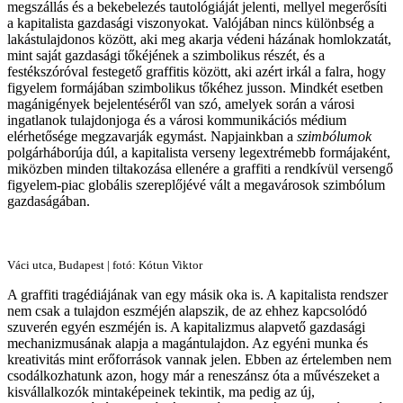
megszállás és a bekebelezés tautológiáját jelenti, mellyel megerősíti
a kapitalista gazdasági viszonyokat. Valójában nincs különbség a
lakástulajdonos között, aki meg akarja védeni házának homlokzatát,
mint saját gazdasági tőkéjének a szimbolikus részét, és a
festékszóróval festegető graffitis között, aki azért irkál a falra, hogy
figyelem formájában szimbolikus tőkéhez jusson. Mindkét esetben
magánigények bejelentéséről van szó, amelyek során a városi
ingatlanok tulajdonjoga és a városi kommunikációs médium
elérhetősége megzavarják egymást. Napjainkban a
szimbólumok
polgárháborúja dúl, a kapitalista verseny legextrémebb formájaként,
miközben minden tiltakozása ellenére a graffiti a rendkívül versengő
figyelem-piac globális szereplőjévé vált a megavárosok szimbólum
gazdaságában.
Váci utca, Budapest | fotó: Kótun Viktor
A graffiti tragédiájának van egy másik oka is. A kapitalista rendszer
nem csak a tulajdon eszméjén alapszik, de az ehhez kapcsolódó
szuverén egyén eszméjén is. A kapitalizmus alapvető gazdasági
mechanizmusának alapja a magántulajdon. Az egyéni munka és
kreativitás mint erőforrások vannak jelen. Ebben az értelemben nem
csodálkozhatunk azon, hogy már a reneszánsz óta a művészeket a
kisvállalkozók mintaképeinek tekintik, ma pedig az új,