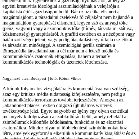
elmenekülni az egyéneknek a gazdasági nyomás alól, amely az
egyéni kreativitás ideológiai asszimilációjának a velejárója a
kapitalista érték-gazdaságon belül. Bár ez az etika elismeri a
magántulajdont, a társadalmi cselekvés fő céljaként nem hajlandó a
magántulajdon gyarapítását elismerni, legyen szó az anyagi tőke
(pénz, vagyon) vagy a szimbolikus tőke (hírnév, társadalmi státusz,
közismertség) gyarapításáról. A graffiti esetében ez a nézőpont vagy
határozott véget jelent, vagy pedig átalakulást egy újfajta esztétikai
és társadalmi minőséggé. A szemiológiai gerilla számára a
tömegmédia társadalmában a cél már nem a létező média és
kommunikációs csatornák elfoglalása, hanem alternatív
kommunikációs technológiák és üzenetek létrehozása.
Nagymező utca, Budapest | fotó: Kótun Viktor
A kódok folyamatos vizsgálatára és kommentálásra van szükség,
azaz egy kritikus média-tudatosság kifejlesztésére, nem pedig a
kommunikációs terrorizmus további terjesztésére. Ahogyan az
„abandoned places”-ekben dolgozó újhullámos writerek
tevékenysége jelzi. Egyre nagyobb az igény egy olyan esztétikai
metanyelv kidolgozására a szubkultúrán belül, amely reflektál a
szimbólumok különféle kódolásaira, funkcióira és az elosztási
csatornáikra. Mindez olyan új többjelentésű szimbólumokat hoz
létre, amelyek egyformán elkerülik a kommunikatív kisajátítást és az
elutasítást. Irónia és reflexió, többlet-jelentés és az üzenet