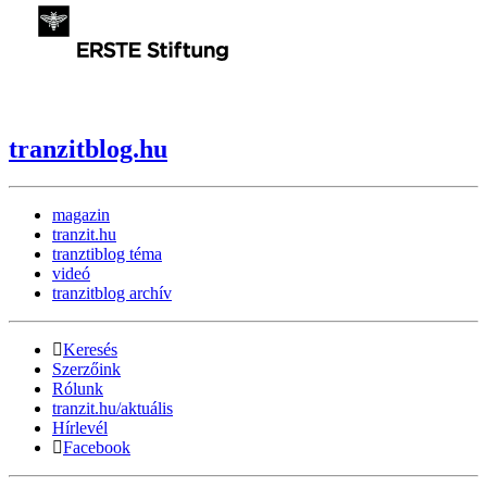
tranzitblog.hu
magazin
tranzit.hu
tranztiblog téma
videó
tranzitblog archív
Keresés
Szerzőink
Rólunk
tranzit.hu/aktuális
Hírlevél
Facebook