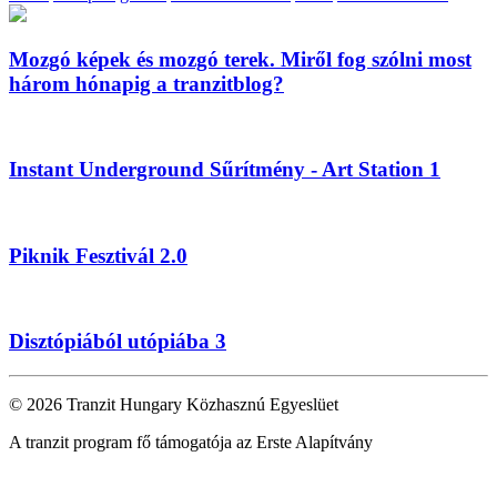
Mozgó képek és mozgó terek. Miről fog szólni most
három hónapig a tranzitblog?
Instant Underground Sűrítmény - Art Station 1
Piknik Fesztivál 2.0
Disztópiából utópiába 3
© 2026 Tranzit Hungary Közhasznú Egyeslüet
A tranzit program fő támogatója az Erste Alapítvány