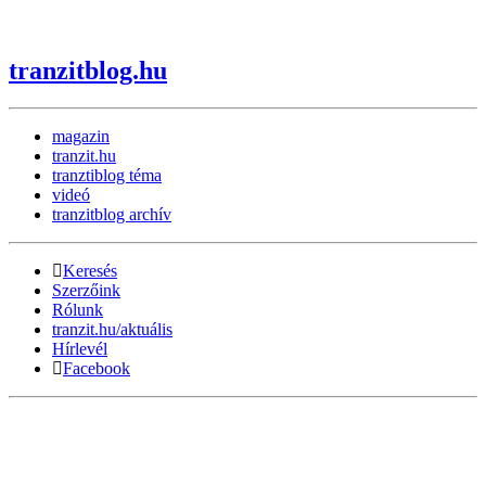
tranzitblog.hu
magazin
tranzit.hu
tranztiblog téma
videó
tranzitblog archív
Keresés
Szerzőink
Rólunk
tranzit.hu/aktuális
Hírlevél
Facebook