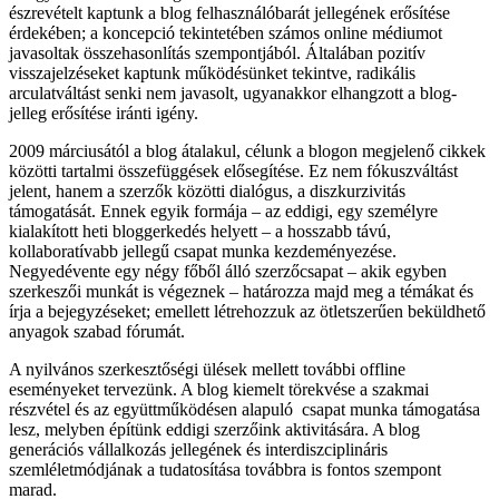
észrevételt kaptunk a blog felhasználóbarát jellegének erősítése
érdekében; a koncepció tekintetében számos online médiumot
javasoltak összehasonlítás szempontjából. Általában pozitív
visszajelzéseket kaptunk működésünket tekintve, radikális
arculatváltást senki nem javasolt, ugyanakkor elhangzott a blog-
jelleg erősítése iránti igény.
2009 márciusától a blog átalakul, célunk a blogon megjelenő cikkek
közötti tartalmi összefüggések elősegítése. Ez nem fókuszváltást
jelent, hanem a szerzők közötti dialógus, a diszkurzivitás
támogatását. Ennek egyik formája – az eddigi, egy személyre
kialakított heti bloggerkedés helyett – a hosszabb távú,
kollaboratívabb jellegű csapat munka kezdeményezése.
Negyedévente egy négy főből álló szerzőcsapat – akik egyben
szerkeszői munkát is végeznek – határozza majd meg a témákat és
írja a bejegyzéseket; emellett létrehozzuk az ötletszerűen beküldhető
anyagok szabad fórumát.
A nyilvános szerkesztőségi ülések mellett további offline
eseményeket tervezünk. A blog kiemelt törekvése a szakmai
részvétel és az együttműködésen alapuló csapat munka támogatása
lesz, melyben építünk eddigi szerzőink aktivitására. A blog
generációs vállalkozás jellegének és interdiszciplináris
szemléletmódjának a tudatosítása továbbra is fontos szempont
marad.