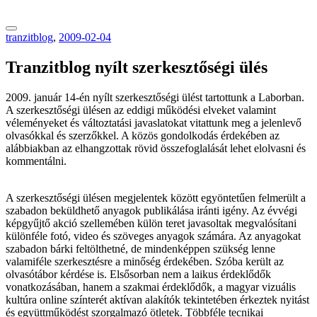
tranzitblog.hu
tranzitblog
,
2009-02-04
Tranzitblog nyílt szerkesztőségi ülés
2009. január 14-én nyílt szerkesztőségi ülést tartottunk a Laborban.
A szerkesztőségi ülésen az eddigi működési elveket valamint
véleményeket és változtatási javaslatokat vitattunk meg a jelenlevő
olvasókkal és szerzőkkel. A közös gondolkodás érdekében az
alábbiakban az elhangzottak rövid összefoglalását lehet elolvasni és
kommentálni.
A szerkesztőségi ülésen megjelentek között egyöntetűen felmerült a
szabadon beküldhető anyagok publikálása iránti igény. Az évvégi
képgyűjtő akció szellemében külön teret javasoltak megvalósítani
különféle fotó, video és szöveges anyagok számára. Az anyagokat
szabadon bárki feltölthetné, de mindenképpen szükség lenne
valamiféle szerkesztésre a minőség érdekében. Szóba került az
olvasótábor kérdése is. Elsősorban nem a laikus érdeklődők
vonatkozásában, hanem a szakmai érdeklődők, a magyar vizuális
kultúra online színterét aktívan alakítók tekintetében érkeztek nyitást
és együttműködést szorgalmazó ötletek. Többféle tecnikai