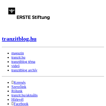
tranzitblog.hu
magazin
tranzit.hu
tranztiblog téma
videó
tranzitblog archív
Keresés
Szerzőink
Rólunk
tranzit.hu/aktuális
Hírlevél
Facebook