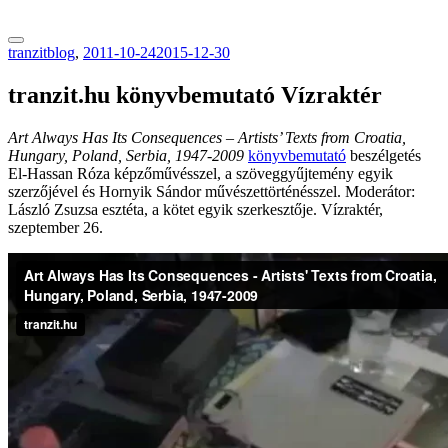
tranzitblog.hu
tranzitblog
,
2011-10-24
2015-12-30
tranzit.hu könyvbemutató Vízraktér
Art Always Has Its Consequences – Artists’ Texts from Croatia,
Hungary, Poland, Serbia, 1947-2009
könyvbemutató
beszélgetés
El-Hassan Róza képzőművésszel, a szöveggyűjtemény egyik
szerzőjével és Hornyik Sándor művészettörténésszel. Moderátor:
László Zsuzsa esztéta, a kötet egyik szerkesztője. Vízraktér,
szeptember 26.