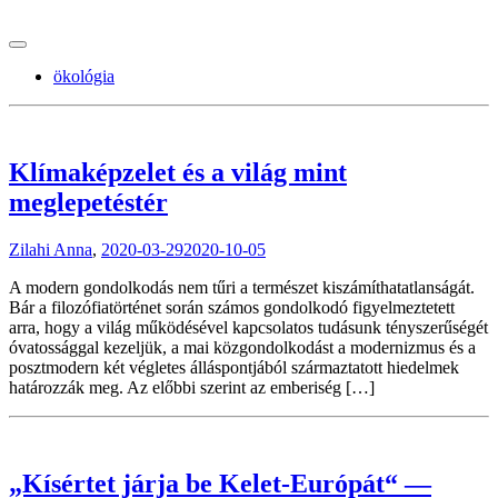
tranzitblog.hu
ökológia
Klímaképzelet és a világ mint
meglepetéstér
Zilahi Anna
,
2020-03-29
2020-10-05
A modern gondolkodás nem tűri a természet kiszámíthatatlanságát.
Bár a filozófiatörténet során számos gondolkodó figyelmeztetett
arra, hogy a világ működésével kapcsolatos tudásunk tényszerűségét
óvatossággal kezeljük, a mai közgondolkodást a modernizmus és a
posztmodern két végletes álláspontjából származtatott hiedelmek
határozzák meg. Az előbbi szerint az emberiség […]
„Kísértet járja be Kelet-Európát“ —