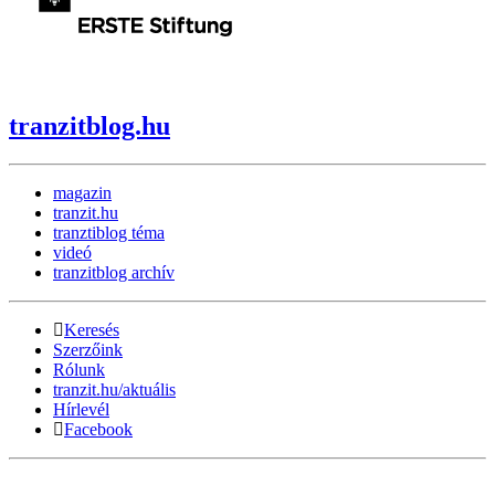
tranzitblog.hu
magazin
tranzit.hu
tranztiblog téma
videó
tranzitblog archív
Keresés
Szerzőink
Rólunk
tranzit.hu/aktuális
Hírlevél
Facebook