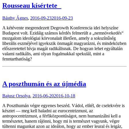
Rousseau kísértete
Básthy Ágnes
,
2016-09-23
2016-09-23
A kétévente megrendezett Degrowth Konferencia idei helyszíne
Budapest volt. Ezidáig számos kérdés felmerült a „nemnövekedés“
mozgalom ideológiai körvonalait illetően, amely a sokszínűség
liberális eszméjével igyekszik önmagát magyarázni, és mindeközben
előszeretettel hívja magát radikálisnak. De hogyan lehet egyáltalán
valami radikális, ami olyan fogalmakkal spekulál, mint a
fenntarthatóság?
A poszthumán és az újmédia
Bajusz Orsolya
,
2016-06-20
2016-10-18
A Poszthumán végre egyenes beszéd. Vádol, elítél, de cselekvére is
késztet — meg kell haladni az eurocentrizmust, az
antropocentrizmust, a férfiközpontúságot, nem humanizálni kell a
természetet, hanem rájönni, hogy mi is természet vagyunk, végre
túltenni magunkat azon az ideálon, hogy az ember leural és leigáz,