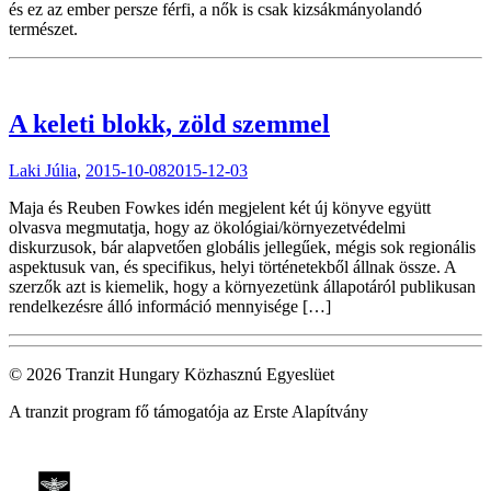
és ez az ember persze férfi, a nők is csak kizsákmányolandó
természet.
A keleti blokk, zöld szemmel
Laki Júlia
,
2015-10-08
2015-12-03
Maja és Reuben Fowkes idén megjelent két új könyve együtt
olvasva megmutatja, hogy az ökológiai/környezetvédelmi
diskurzusok, bár alapvetően globális jellegűek, mégis sok regionális
aspektusuk van, és specifikus, helyi történetekből állnak össze. A
szerzők azt is kiemelik, hogy a környezetünk állapotáról publikusan
rendelkezésre álló információ mennyisége […]
© 2026 Tranzit Hungary Közhasznú Egyeslüet
A tranzit program fő támogatója az Erste Alapítvány