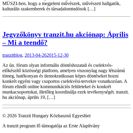
MÜSZI-ben, hogy a megjelent művészek, művészeti hallgatók,
kulturális szakemberek és társadalomtudósok […]
Jegyzőkönyv tranzit.hu akciónap: Április
– Mi a teendő?
tranzitblog
,
2013-04-26
2015-12-30
Az ún. fórum olyan informális döntéshozatali és cselekvés-
előkészítő közösségi platform, amelyen viszonylag nagy létszámú
tömeg, hatékonyan és demokratikusan képes döntéseket hozni
konkrét egyéni vagy csoportos cselekvési-tervekre vonatkozóan. A
fórum elindít online kommunikációs felületeket és konkrét
munkacsoportokat, illetőleg koordinálja ezek tevékenységét. tranzit.
hu akciónap, április 19, […]
© 2026 Tranzit Hungary Közhasznú Egyeslüet
A tranzit program fő támogatója az Erste Alapítvány