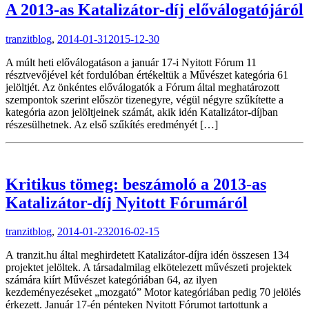
A 2013-as Katalizátor-díj előválogatójáról
tranzitblog
,
2014-01-31
2015-12-30
A múlt heti előválogatáson a január 17-i Nyitott Fórum 11
résztvevőjével két fordulóban értékeltük a Művészet kategória 61
jelöltjét. Az önkéntes előválogatók a Fórum által meghatározott
szempontok szerint először tizenegyre, végül négyre szűkítette a
kategória azon jelöltjeinek számát, akik idén Katalizátor-díjban
részesülhetnek. Az első szűkítés eredményét […]
Kritikus tömeg: beszámoló a 2013-as
Katalizátor-díj Nyitott Fórumáról
tranzitblog
,
2014-01-23
2016-02-15
A tranzit.hu által meghirdetett Katalizátor-díjra idén összesen 134
projektet jelöltek. A társadalmilag elkötelezett művészeti projektek
számára kiírt Művészet kategóriában 64, az ilyen
kezdeményezéseket „mozgató” Motor kategóriában pedig 70 jelölés
érkezett. Január 17-én pénteken Nyitott Fórumot tartottunk a