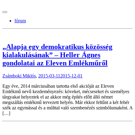
tranzitblog.hu
fórum
„Alapja egy demokratikus közösség
kialakulásának” – Heller Ágnes
gondolatai az Eleven Emlékműről
Zsámboki Miklós
,
2015-03-11
2015-12-01
Egy éve, 2014 márciusában tartotta első akcióját az Eleven
Emlékmű nevű kezdeményezés: köveket, mécseseket és személyes
tárgyakat helyeztek el az akkor még építés előtt álló német
megszállás emlékmű tervezett helyén. Már ekkor feltűnt a két fehér
szék az egymással és a múlttal való szembenézés szimbólumaként. A
[…]