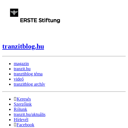
tranzitblog.hu
magazin
tranzit.hu
tranztiblog téma
videó
tranzitblog archív
Keresés
Szerzőink
Rólunk
tranzit.hu/aktuális
Hírlevél
Facebook