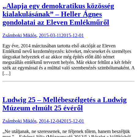
„Alapja egy demokratikus közösség
kialakulásának” – Heller Ágnes
gondolatai az Eleven Emlékműről
Zsámboki Miklós
,
2015-03-11
2015-12-01
Egy éve, 2014 márciusában tartotta első akcióját az Eleven
Emlékmű nevű kezdeményezés: köveket, mécseseket és személyes
tárgyakat helyeztek el az akkor még építés előtt álló német
megszállás emlékmű tervezett helyén. Már ekkor feltűnt a két fehér
szék az egymással és a múlttal való szembenézés szimbólumaként. A
[…]
Ludwig 25 – Mellébeszélgetés a Ludwig
Múzeum elmúlt 25 évéről
Zsámboki Miklós
,
2014-12-04
2015-12-01
„Ne utáljanak, ne szeressenek, ne féljenek tőlem, hanem beszéljük
meg.” – Fabényi Júlia (Múzeumcafé 2013/5.) Részlet a kiállításból –