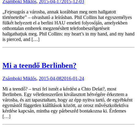
Zsámboki Miklós
,
2015-04-17
2015-12-03
„Fejesugrás a városba, annak korábban meg nem hallgatott
történeteibe” – olvasható a leírásban. Phil Collins hat egyszemélyes
fülkét helyezett el a berlini HAU emeleti folyosóján, amelyekben
otthontalan emberek megzenésített telefonbeszélgetéseit
hallgathatjuk meg. Phil Collins: my heart’s in my hand, and my hand
is pierced, and […]
Mi a teendő Berlinben?
Zsámboki Miklós
,
2015-04-08
2016-01-24
Mi a teendő? – teszi fel ismét a kérdést a Chto Delat?, most
Berlinben. Egy véletlenszerűen kiválasztott hétvégére érkeztem a
városba, és azt tapasztaltam, hogy az épp nyitva tartó, de egyébként
egymástól független kiállítások között, az orosz művészkollektíva
kérdése kapcsán, mintha egy párbeszéd bontakozna ki. Érdemes
[…]