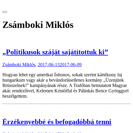
tranzitblog.hu
Zsámboki Miklós
„Politikusok száját sajátítottuk ki”
Zsámboki Miklós
,
2017-06-13
2017-06-09
Hogyan lehet egy amerikai őshonos, sokak szerint kártékony faj
hungarikum vagy akár a bevándorlásellenes kormány „Üzenjünk
Brüsszelnek!” kampányának része. A Trafóban bemutatott Magyar
akác rendezőivel, Kelemen Kristóffal és Pálinkás Bence Györggyel
beszélgettem.
Érzékenyebbé és befogadóbbá tenni