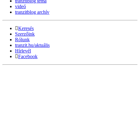
tranztiblog téma
videó
tranzitblog archív
Keresés
Szerzőink
Rólunk
tranzit.hu/aktuális
Hírlevél
Facebook