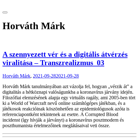
tranzitblog.hu
Horváth Márk
A szennyezett vér és a digitális átvérzés
viralitása – Transzrealizmus_03
Horváth Márk
,
2021-09-28
2021-09-28
Horváth Márk tanulmányában azt vázolja fel, hogyan „vérzik át” a
digitalitás a hétköznapi valóságunkba a koronavírus járvány idején.
Filozófiai elemzésének alapja egy virtuális ragály, ami 2005-ben tört
ki a World of Warcraft nevű online számítógépes játékban, és a
játékosok reakcióinak köszönhetően az epidemiológusok azóta is
referenciapontként tekintenek az esetre. A Corrupted Blood
incidenst (így hívják a járványt) a koronavírus posztmodern és
poszthumanista értelmezőinek meglátásaival veti össze.