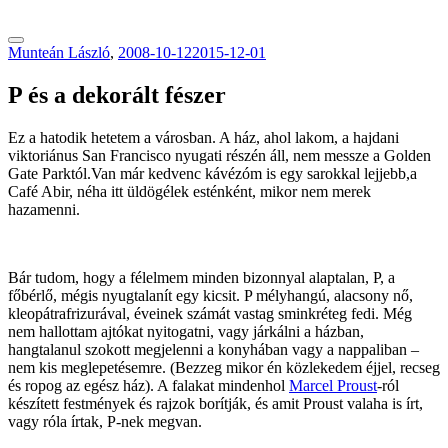
tranzitblog.hu
Munteán László
,
2008-10-12
2015-12-01
P és a dekorált fészer
Ez a hatodik hetetem a városban. A ház, ahol lakom, a hajdani
viktoriánus San Francisco nyugati részén áll, nem messze a Golden
Gate Parktól.Van már kedvenc kávézóm is egy sarokkal lejjebb,a
Café Abir, néha itt üldögélek esténként, mikor nem merek
hazamenni.
Bár tudom, hogy a félelmem minden bizonnyal alaptalan, P, a
főbérlő, mégis nyugtalanít egy kicsit. P mélyhangú, alacsony nő,
kleopátrafrizurával, éveinek számát vastag sminkréteg fedi. Még
nem hallottam ajtókat nyitogatni, vagy járkálni a házban,
hangtalanul szokott megjelenni a konyhában vagy a nappaliban –
nem kis meglepetésemre. (Bezzeg mikor én közlekedem éjjel, recseg
és ropog az egész ház). A falakat mindenhol
Marcel Proust
-ról
készített festmények és rajzok borítják, és amit Proust valaha is írt,
vagy róla írtak, P-nek megvan.