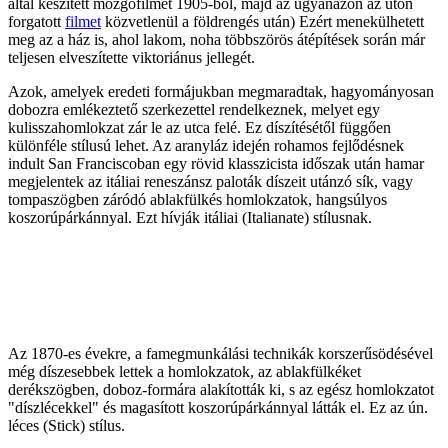
által készített mozgófilmet 1905-ből, majd az ugyanazon az úton
forgatott
filmet
közvetlenül a földrengés után) Ezért menekülhetett
meg az a ház is, ahol lakom, noha többszörös átépítések során már
teljesen elveszítette viktoriánus jellegét.
Azok, amelyek eredeti formájukban megmaradtak, hagyományosan
dobozra emlékeztető szerkezettel rendelkeznek, melyet egy
kulisszahomlokzat zár le az utca felé. Ez díszítésétől függően
különféle stílusú lehet. Az aranyláz idején rohamos fejlődésnek
indult San Franciscoban egy rövid klasszicista időszak után hamar
megjelentek az itáliai reneszánsz paloták díszeit utánzó sík, vagy
tompaszögben záródó ablakfülkés homlokzatok, hangsúlyos
koszorúpárkánnyal. Ezt hívják itáliai (Italianate) stílusnak.
Az 1870-es évekre, a famegmunkálási technikák korszerűsödésével
még díszesebbek lettek a homlokzatok, az ablakfülkéket
derékszögben, doboz-formára alakították ki, s az egész homlokzatot
"díszlécekkel" és magasított koszorúpárkánnyal látták el. Ez az ún.
léces (Stick) stílus.