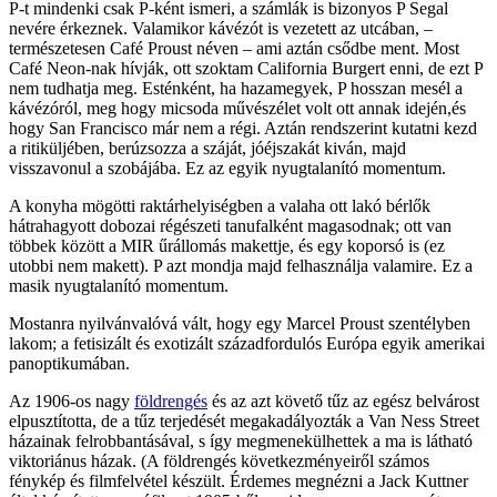
P-t mindenki csak P-ként ismeri, a számlák is bizonyos P Segal
nevére érkeznek. Valamikor kávézót is vezetett az utcában, –
természetesen Café Proust néven – ami aztán csődbe ment. Most
Café Neon-nak hívják, ott szoktam California Burgert enni, de ezt P
nem tudhatja meg. Esténként, ha hazamegyek, P hosszan mesél a
kávézóról, meg hogy micsoda művészélet volt ott annak idején,és
hogy San Francisco már nem a régi. Aztán rendszerint kutatni kezd
a ritiküljében, berúzsozza a száját, jóéjszakát kiván, majd
visszavonul a szobájába. Ez az egyik nyugtalanító momentum.
A konyha mögötti raktárhelyiségben a valaha ott lakó bérlők
hátrahagyott dobozai régészeti tanufalként magasodnak; ott van
többek között a MIR űrállomás makettje, és egy koporsó is (ez
utobbi nem makett). P azt mondja majd felhasználja valamire. Ez a
masik nyugtalanító momentum.
Mostanra nyilvánvalóvá vált, hogy egy Marcel Proust szentélyben
lakom; a fetisizált és exotizált századfordulós Európa egyik amerikai
panoptikumában.
Az 1906-os nagy
földrengés
és az azt követő tűz az egész belvárost
elpusztította, de a tűz terjedését megakadályozták a Van Ness Street
házainak felrobbantásával, s így megmenekülhettek a ma is látható
viktoriánus házak. (A földrengés következményeiről számos
fénykép és filmfelvétel készült. Érdemes megnézni a Jack Kuttner