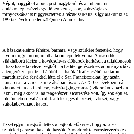
Végül, nagyjából a budapesti nagykörút és a milleniumi
emlékműépítésével egyidőben kerek, vagy sokszögletes
tornyocskákat is biggyesztettek a házak sarkaira, s így alakult ki az
1890-es évekre jellemző Queen Anne stílus.
A házakat eleinte fehérre, barnára, vagy szürkére festették, hogy
távolról úgy tűnjön, mintha kőből épültek volna. A második
világháború idején a kovácsoltvas előkertek kerítéseit a tulajdonosok
– hazafias elkötelezettségből – a haditengerészetnek adományozták,
a tengerészet pedig – hálából – a hajók álcafestéséből raktáron
maradt szürke festékkel látta el a San Franciscoiakat, így aztán
hamarosan a város szürke álcában úszott. Az ’50-es években már
kimondottan ciki volt egy csicsás (gingerbread) viktoriánus házban
lakni, még akkor is, ha tengerészeti álcafestése volt, így sok épület,
miután leborotválták róluk a felesleges díszeket, azbeszt, vagy
vakolatbevonatot kapott.
Ezzel együtt megszűntették a legtöbb előkertet, hogy az alsó
szinteket garázsokká alakíthassák. A modernista várostervezés (és