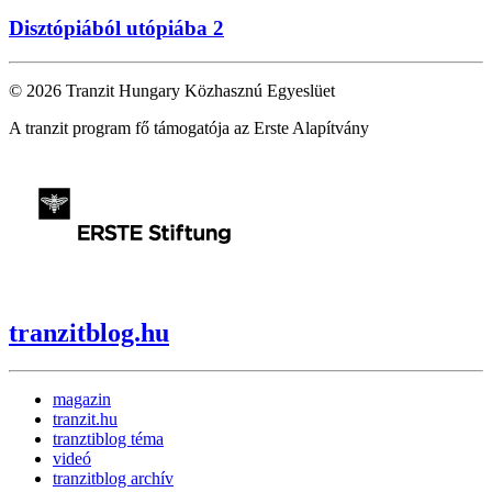
Disztópiából utópiába 2
© 2026 Tranzit Hungary Közhasznú Egyeslüet
A tranzit program fő támogatója az Erste Alapítvány
tranzitblog.hu
magazin
tranzit.hu
tranztiblog téma
videó
tranzitblog archív