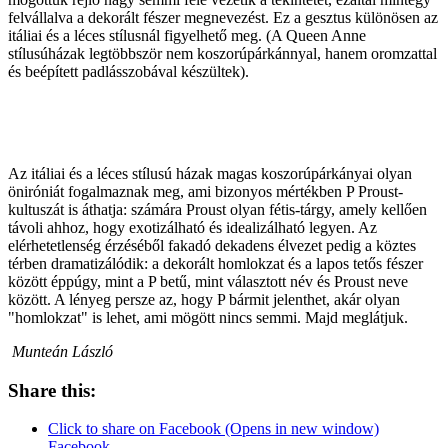
felvállalva a dekorált fészer megnevezést. Ez a gesztus különösen az
itáliai és a léces stílusnál figyelhető meg. (A Queen Anne
stílusúházak legtöbbször nem koszorúpárkánnyal, hanem oromzattal
és beépített padlásszobával készültek).
Az itáliai és a léces stílusú házak magas koszorúpárkányai olyan
öniróniát fogalmaznak meg, ami bizonyos mértékben P Proust-
kultuszát is áthatja: számára Proust olyan fétis-tárgy, amely kellően
távoli ahhoz, hogy exotizálható és idealizálható legyen. Az
elérhetetlenség érzéséből fakadó dekadens élvezet pedig a köztes
térben dramatizálódik: a dekorált homlokzat és a lapos tetős fészer
között éppúgy, mint a P betű, mint választott név és Proust neve
között. A lényeg persze az, hogy P bármit jelenthet, akár olyan
"homlokzat" is lehet, ami mögött nincs semmi. Majd meglátjuk.
Munteán László
Share this:
Click to share on Facebook (Opens in new window)
Facebook