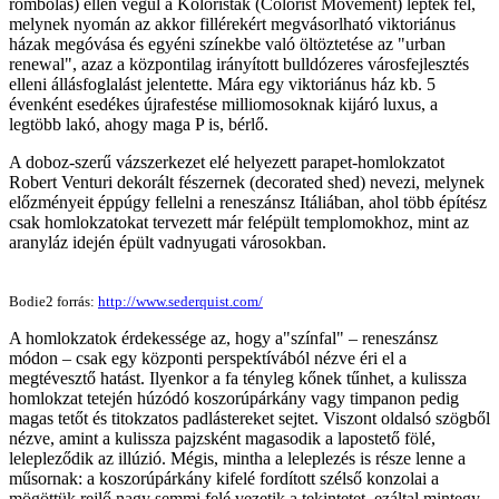
rombolás) ellen végül a Koloristák (Colorist Movement) léptek fel,
melynek nyomán az akkor fillérekért megvásorlható viktoriánus
házak megóvása és egyéni színekbe való öltöztetése az "urban
renewal", azaz a központilag irányított bulldózeres városfejlesztés
elleni állásfoglalást jelentette. Mára egy viktoriánus ház kb. 5
évenként esedékes újrafestése milliomosoknak kijáró luxus, a
legtöbb lakó, ahogy maga P is, bérlő.
A doboz-szerű vázszerkezet elé helyezett parapet-homlokzatot
Robert Venturi dekorált fészernek (decorated shed) nevezi, melynek
előzményeit éppúgy fellelni a reneszánsz Itáliában, ahol több építész
csak homlokzatokat tervezett már felépült templomokhoz, mint az
aranyláz idején épült vadnyugati városokban.
Bodie2 forrás:
http://www.sederquist.com/
A homlokzatok érdekessége az, hogy a"színfal" – reneszánsz
módon – csak egy központi perspektívából nézve éri el a
megtévesztő hatást. Ilyenkor a fa tényleg kőnek tűnhet, a kulissza
homlokzat tetején húzódó koszorúpárkány vagy timpanon pedig
magas tetőt és titokzatos padlástereket sejtet. Viszont oldalsó szögből
nézve, amint a kulissza pajzsként magasodik a lapostető fölé,
lelepleződik az illúzió. Mégis, mintha a leleplezés is része lenne a
műsornak: a koszorúpárkány kifelé fordított szélső konzolai a
mögöttük rejlő nagy semmi felé vezetik a tekintetet, ezáltal mintegy