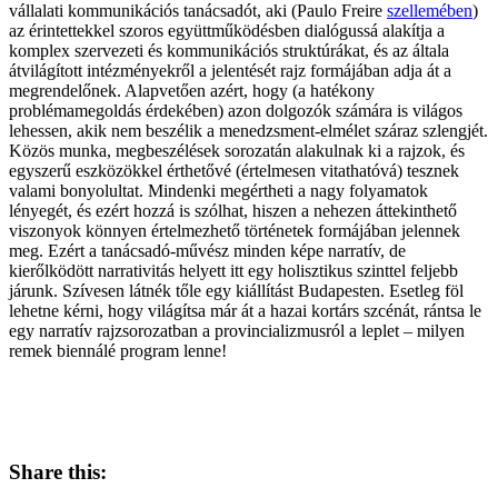
vállalati kommunikációs tanácsadót, aki (Paulo Freire
szellemében
)
az érintettekkel szoros együttműködésben dialógussá alakítja a
komplex szervezeti és kommunikációs struktúrákat, és az általa
átvilágított intézményekről a jelentését rajz formájában adja át a
megrendelőnek. Alapvetően azért, hogy (a hatékony
problémamegoldás érdekében) azon dolgozók számára is világos
lehessen, akik nem beszélik a menedzsment-elmélet száraz szlengjét.
Közös munka, megbeszélések sorozatán alakulnak ki a rajzok, és
egyszerű eszközökkel érthetővé (értelmesen vitathatóvá) tesznek
valami bonyolultat. Mindenki megértheti a nagy folyamatok
lényegét, és ezért hozzá is szólhat, hiszen a nehezen áttekinthető
viszonyok könnyen értelmezhető történetek formájában jelennek
meg. Ezért a tanácsadó-művész minden képe narratív, de
kierőlködött narrativitás helyett itt egy holisztikus szinttel feljebb
járunk. Szívesen látnék tőle egy kiállítást Budapesten. Esetleg föl
lehetne kérni, hogy világítsa már át a hazai kortárs szcénát, rántsa le
egy narratív rajzsorozatban a provincializmusról a leplet – milyen
remek biennálé program lenne!
Share this: