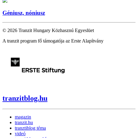
Géniusz, nóniusz
© 2026 Tranzit Hungary Közhasznú Egyeslüet
A tranzit program fő támogatója az Erste Alapítvány
tranzitblog.hu
magazin
tranzit.hu
tranztiblog téma
videó