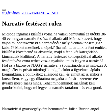
tranzitblog.hu
sugár jános
,
2008-08-04
2015-12-01
Narratív festészet rulez
Micsoda izgalmas kiállítás volna ha valaki bemutatná az utóbbi 30-
40 év magyar narratív festészeti alkotásait! Már csak azért, hogy
vajon mi bontakozik ki a narrációból? mélylélektan? nosztalgia?
kabaré? Miket mesélnek a képek? (ha már itt tartunk, a fent említett
kiállítást követhetné az absztrakt, majd a fenti két kategóriából
kimaradtak kiállítása). A narratív festészet koncepciójával alkotó
festőművész extra terhet vesz a nyakába: mi is legyen a narráció?
Hol az a bizonyos NAGY narratíva, a (poszt)modern új mítosza? A
magánélet és privát mitológiák mögül eltünt a figyelmet tápláló
konjunktúra, a politikához álláspont kell, és elmúlt az is, mikor a
korszellem, vagy egy diktatúra megadta a témát – szerencsére
ilyesmi most (még) nincs. Tehát mindenkinek magának kell
gondoskodni, hogy mi legyen a narratív tartalom – és ez a gond.
Narrativitási gyorssegélyként bemutatnám Julian Burton angol